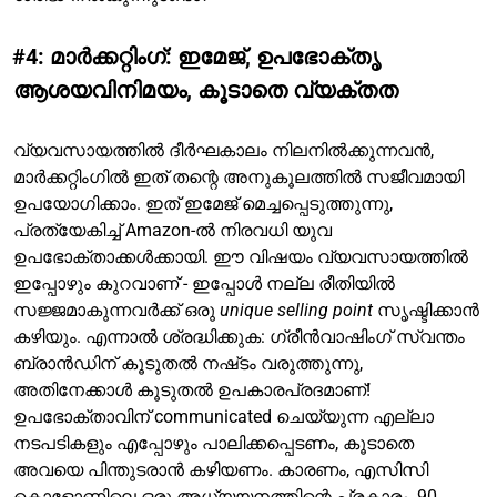
#4: മാർക്കറ്റിംഗ്: ഇമേജ്, ഉപഭോക്തൃ
ആശയവിനിമയം, കൂടാതെ വ്യക്തത
വ്യവസായത്തിൽ ദീർഘകാലം നിലനിൽക്കുന്നവൻ,
മാർക്കറ്റിംഗിൽ ഇത് തന്റെ അനുകൂലത്തിൽ സജീവമായി
ഉപയോഗിക്കാം. ഇത് ഇമേജ് മെച്ചപ്പെടുത്തുന്നു,
പ്രത്യേകിച്ച് Amazon-ൽ നിരവധി യുവ
ഉപഭോക്താക്കൾക്കായി. ഈ വിഷയം വ്യവസായത്തിൽ
ഇപ്പോഴും കുറവാണ് - ഇപ്പോൾ നല്ല രീതിയിൽ
സജ്ജമാകുന്നവർക്ക് ഒരു
unique selling point
സൃഷ്ടിക്കാൻ
കഴിയും. എന്നാൽ ശ്രദ്ധിക്കുക: ഗ്രീൻവാഷിംഗ് സ്വന്തം
ബ്രാൻഡിന് കൂടുതൽ നഷ്‌ടം വരുത്തുന്നു,
അതിനേക്കാൾ കൂടുതൽ ഉപകാരപ്രദമാണ്!
ഉപഭോക്താവിന് communicated ചെയ്യുന്ന എല്ലാ
നടപടികളും എപ്പോഴും പാലിക്കപ്പെടണം, കൂടാതെ
അവയെ പിന്തുടരാൻ കഴിയണം. കാരണം, എസിസി
കൊളോണിലെ ഒരു അധ്യയനത്തിന്റെ പ്രകാരം, 90