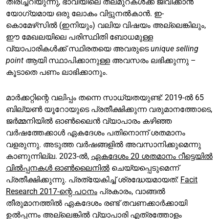
തിരിച്ചറിയുന്നു, ഭാവിയിലെ തലമുറകൾക്ക് ജീവിക്കാൻ
യോഗ്യമായ ഒരു ലോകം വിട്ടുനൽകാൻ. ഇ-
കൊമേഴ്‌സിൽ (ഇനിയും) വലിയ വിഷയം അല്ലെങ്കിലും,
ഈ മേഖലയിലെ പരിസ്ഥിതി ബോധമുള്ള
വ്യാപാരികൾക്ക് സ്ഥിരതയെ അവരുടെ
unique selling
point
ആയി സ്ഥാപിക്കാനുള്ള അവസരം ലഭിക്കുന്നു –
കൂടാതെ പണം ലാഭിക്കാനും.
മാർക്കറ്റിന്റെ വലിപ്പം തന്നെ സാധ്യതയുണ്ട്: 2019-ൽ 65
ബില്യൺ യൂറോയുടെ പ്രതീക്ഷിക്കുന്ന വരുമാനത്തോടെ,
ജർമ്മനിയിൽ ഓൺലൈൻ വ്യാപാരം കഴിഞ്ഞ
വർഷത്തേക്കാൾ ഏകദേശം പതിനൊന്ന് ശതമാനം
വളരുന്നു. അടുത്ത വർഷങ്ങളിൽ അവസാനിക്കുമെന്നു
കാണുന്നില്ല. 2023-ൽ,
ഏകദേശം 20 ശതമാനം റീട്ടെയിൽ
വിൽപ്പനകൾ ഓൺലൈനിൽ
ചെയ്യപ്പെടുമെന്ന്
പ്രതീക്ഷിക്കുന്നു. പ്രത്യേകിച്ച് ശ്രദ്ധേയമായത്:
Facit
Research 2017-ന്റെ പഠനം
പ്രകാരം, വാങ്ങൽ
തീരുമാനത്തിൽ ഏകദേശം രണ്ട് തവണക്കാർക്കായി
ഉൽപ്പന്നം അല്ലെങ്കിൽ വ്യാപാരി എത്രത്തോളം