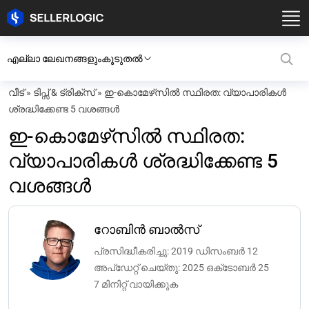
എല്ലാ ലേഖനങ്ങളും
കൂടുതൽ
വീട്
»
ടിപ്സ് & ട്രിക്സ്
»
ഇ-കൊമേഴ്‌സിൽ സ്ഥിരത: വ്യാപാരികൾ
ശ്രദ്ധിക്കേണ്ട 5 വശങ്ങൾ
ഇ-കൊമേഴ്‌സിൽ സ്ഥിരത:
വ്യാപാരികൾ ശ്രദ്ധിക്കേണ്ട 5
വശങ്ങൾ
റോബിൻ ബാൽസ്
പ്രസിദ്ധീകരിച്ചു: 2019 ഡിസംബർ 12
അപ്‌ഡേറ്റ് ചെയ്‌തു: 2025 ഒക്‌ടോബർ 25
7 മിനിറ്റ് വായിക്കുക