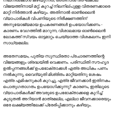
നിലനിൽക്കാൻ കഴിയുന്നത്, അതിനാൽ ദീർഘകാല
വിജയത്തിനായി മറ്റ്, കുറച്ച് നിലനില്പുള്ള വിതരണക്കാരെ
മാറ്റി നിർത്താൻ കഴിയും. അതിനാൽ ഓൺലൈൻ
വ്യാപാരികൾ വിപണിയുടെ നിരീക്ഷണത്തിന്
അനുയോജ്യമായ ഉപകരണങ്ങൾ ഉപയോഗിക്കണം -
കാരണം വേഗത്തിൽ മാറുന്ന, വിശാലമായ ഓൺലൈൻ
ലോകത്ത് സ്വയം ഓട്ടമാറ്റം ചെയ്യാത്ത വിശകലനം ഇനി
സാധ്യമല്ല.
അതേസമയം, പുതിയ സുസ്ഥിരതാ പ്രചാരണത്തിന്റെ
വിജയങ്ങളും ശ്രദ്ധയിൽ വെക്കണം. പരിസ്ഥിതി സൗഹൃദ
ഉൽപ്പന്നങ്ങൾക്ക് ഉപഭോക്താക്കൾ എത്ര അധികം പണം
നൽകുന്നു, വൈദ്യുതി മിശ്രിതം മാറ്റിയതിനു ശേഷം
എത്ര എമിഷനുകൾ കുറച്ചു, എത്ര ജീവനക്കാർ ഇതിനകം
പൊതുഗതാഗതം ഉപയോഗിക്കുന്നു? കാരണം, ഇതിലൂടെ
വ്യാപാരികൾക്ക് അവരുടെ ഉപഭോക്താക്കളെ കുറിച്ച്
കൂടുതൽ അറിയാൻ മാത്രമല്ല, എല്ലാ ജീവനക്കാരെയും
ഒരേ ലക്ഷ്യത്തിലേക്ക് പ്രേരിപ്പിക്കാനും കഴിയും.