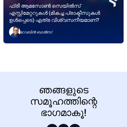
ഫ്രീ ആമസോൺ സെയിൽസ്
എസ്റ്റിമേറ്ററുകൾ (മികച്ച പ്രാക്ടീസുകൾ
ഉൾപ്പെടെ) എത്ര വിശ്വസനീയമാണ്?
റോബിൻ ബാൽസ്
ഞങ്ങളുടെ
സമൂഹത്തിന്റെ
ഭാഗമാകൂ!