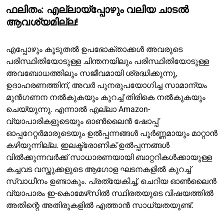
ഫലിതം: എല്ലായ്പ്പോഴും വലിയ ചാടൽ
ആവശ്യമില്ല!
എപ്പോഴും കൂടുതൽ ഉപഭോക്താക്കൾ അവരുടെ
പരിസ്ഥിതിയോടുള്ള ചിന്തനയിലും പരിസ്ഥിതിയോടുള്ള
അവബോധത്തിലും സജീവമായി ശ്രദ്ധിക്കുന്നു,
ഉദാഹരണത്തിന്, അവർ പുനരുപയോഗിച്ച സാമാന്യം
മുൻഗണന നൽകുകയും കുറച്ച് തിരികെ നൽകുകയും
ചെയ്യുന്നു. എന്നാൽ എല്ലാ Amazon-
വ്യാപാരികളുടെയും ഓൺലൈൻ ഷോപ്പ്
ഓപ്പറേറ്റർമാരുടെയും ഉൽപ്പന്നങ്ങൾ പൂർണ്ണമായും മാറ്റാൻ
കഴിയുന്നില്ല. ഇലക്ട്രോണിക് ഉൽപ്പന്നങ്ങൾ
വിൽക്കുന്നവർക്ക് സാധാരണയായി ബാറ്ററികൾക്കായുള്ള
കച്ചവട വസ്തുക്കളുടെ ആഗോള ഘടനകളിൽ കുറച്ച്
സ്വാധീനം ഉണ്ടാകും. പ്രത്യേകിച്ച്, ചെറിയ ഓൺലൈൻ
വ്യാപാരം ഇ-കൊമേഴ്‌സിൽ സ്ഥിരതയുടെ വിഷയത്തിൽ
അതിന്റെ അതിരുകളിൽ എത്താൻ സാധ്യതയുണ്ട്.