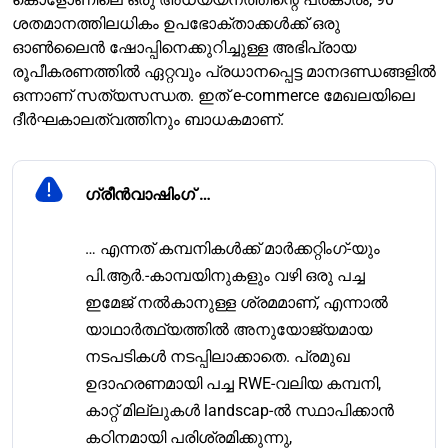
ശതമാനത്തിലധികം ഉപഭോക്താക്കൾക്ക് ഒരു
ഓൺലൈൻ ഷോപ്പിനെക്കുറിച്ചുള്ള അഭിപ്രായ
രൂപീകരണത്തിൽ ഏറ്റവും പ്രധാനപ്പെട്ട മാനദണ്ഡങ്ങളിൽ
ഒന്നാണ് സത്യസന്ധത. ഇത് e-commerce മേഖലയിലെ
ദീർഘകാലത്വത്തിനും ബാധകമാണ്.
ഗ്രീൻവാഷിംഗ് …
… എന്നത് കമ്പനികൾക്ക് മാർക്കറ്റിംഗ്-യും
പി.ആർ.-കാമ്പയിനുകളും വഴി ഒരു പച്ച
ഇമേജ് നൽകാനുള്ള ശ്രമമാണ്, എന്നാൽ
യാഥാർത്ഥ്യത്തിൽ അനുയോജ്യമായ
നടപടികൾ നടപ്പിലാക്കാതെ. പ്രമുഖ
ഉദാഹരണമായി പച്ച RWE-വലിയ കമ്പനി,
കാറ്റ് മില്ലുകൾ landscap-ൽ സ്ഥാപിക്കാൻ
കഠിനമായി പരിശ്രമിക്കുന്നു,