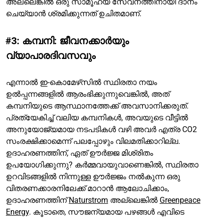
അല്ലെങ്കിൽ ഒരു സാമൂഹ്യ സേവനത്തിനായി ദാനം
ചെയ്യാൻ ശ്രമിക്കുന്നത് ഉചിതമാണ്.
#3: കമ്പനി: ജീവനക്കാർയും
വ്യാപാരദിവസവും
എന്നാൽ ഇ-കൊമേഴ്‌സിൽ സ്ഥിരതാ നയം
ഉൽപ്പന്നങ്ങളിൽ ആരംഭിക്കുന്നുവെങ്കിൽ, അത്
കമ്പനിയുടെ ആസ്ഥാനത്തേക്ക് അവസാനിക്കരുത്.
പ്രത്യേകിച്ച് വലിയ കമ്പനികൾ, അവയുടെ വീട്ടിൽ
അനുയോജ്യമായ നടപടികൾ വഴി അവർ എത്ര CO2
സംരക്ഷിക്കാമെന്ന് പലപ്പോഴും വിലമതിക്കാറില്ല.
ഉദാഹരണത്തിന്, ഏത് ഊർജ്ജ മിശ്രിതം
ഉപയോഗിക്കുന്നു? കർമ്മവായുവാണെങ്കിൽ, സ്ഥിരതാ
ഉറവിടങ്ങളിൽ നിന്നുള്ള ഊർജ്ജം നൽകുന്ന ഒരു
വിതരണക്കാരനിലേക്ക് മാറാൻ ആലോചിക്കാം,
ഉദാഹരണത്തിന്
Naturstrom
അല്ലെങ്കിൽ
Greenpeace
Energy
. കൂടാതെ, സൗജന്യമായ പഴങ്ങൾ എവിടെ