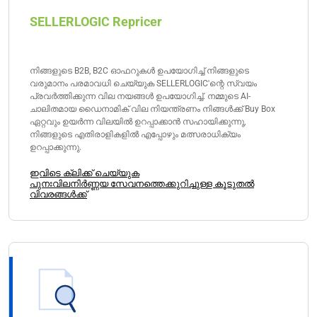
SELLERLOGIC Repricer
നിങ്ങളുടെ B2B, B2C ഓഫറുകൾ ഉപയോഗിച്ച് നിങ്ങളുടെ
വരുമാനം പരമാവധി ചെയ്യുക SELLERLOGIC'ന്റെ സ്വയം
പ്രവർത്തിക്കുന്ന വില നയങ്ങൾ ഉപയോഗിച്ച്. നമ്മുടെ AI-
ചാലിതമായ ഡൈനാമിക് വില നിയന്ത്രണം നിങ്ങൾക്ക് Buy Box
ഏറ്റവും ഉയർന്ന വിലയിൽ ഉറപ്പാക്കാൻ സഹായിക്കുന്നു,
നിങ്ങളുടെ എതിരാളികളിൽ എപ്പോഴും മത്സരാധിക്യം
ഉറപ്പാക്കുന്നു.
ഇവിടെ ക്ലിക്ക് ചെയ്യുക
പുനഃവിലനിർണ്ണയ സേവനത്തെക്കുറിച്ചുള്ള കൂടുതൽ
വിവരങ്ങൾക്ക്