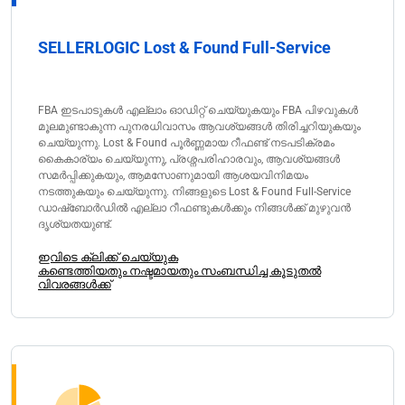
SELLERLOGIC Lost & Found Full-Service
FBA ഇടപാടുകൾ എല്ലാം ഓഡിറ്റ് ചെയ്യുകയും FBA പിഴവുകൾ
മൂലമുണ്ടാകുന്ന പുനരധിവാസം ആവശ്യങ്ങൾ തിരിച്ചറിയുകയും
ചെയ്യുന്നു. Lost & Found പൂർണ്ണമായ റീഫണ്ട് നടപടിക്രമം
കൈകാര്യം ചെയ്യുന്നു, പ്രശ്നപരിഹാരവും, ആവശ്യങ്ങൾ
സമർപ്പിക്കുകയും, ആമസോണുമായി ആശയവിനിമയം
നടത്തുകയും ചെയ്യുന്നു. നിങ്ങളുടെ Lost & Found Full-Service
ഡാഷ്ബോർഡിൽ എല്ലാ റീഫണ്ടുകൾക്കും നിങ്ങൾക്ക് മുഴുവൻ
ദൃശ്യതയുണ്ട്.
ഇവിടെ ക്ലിക്ക് ചെയ്യുക
കണ്ടെത്തിയതും നഷ്ടമായതും സംബന്ധിച്ച കൂടുതൽ
വിവരങ്ങൾക്ക്