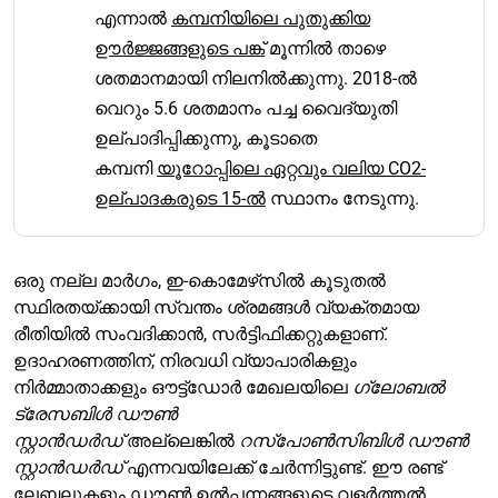
എന്നാൽ
കമ്പനിയിലെ പുതുക്കിയ
ഊർജ്ജങ്ങളുടെ പങ്ക്
മൂന്നിൽ താഴെ
ശതമാനമായി നിലനിൽക്കുന്നു. 2018-ൽ
വെറും 5.6 ശതമാനം പച്ച വൈദ്യുതി
ഉല്പാദിപ്പിക്കുന്നു, കൂടാതെ
കമ്പനി
യൂറോപ്പിലെ ഏറ്റവും വലിയ CO2-
ഉല്പാദകരുടെ 15-ൽ
സ്ഥാനം നേടുന്നു.
ഒരു നല്ല മാർഗം, ഇ-കൊമേഴ്‌സിൽ കൂടുതൽ
സ്ഥിരതയ്ക്കായി സ്വന്തം ശ്രമങ്ങൾ വ്യക്തമായ
രീതിയിൽ സംവദിക്കാൻ, സർട്ടിഫിക്കറ്റുകളാണ്.
ഉദാഹരണത്തിന്, നിരവധി വ്യാപാരികളും
നിർമ്മാതാക്കളും ഔട്ട്‌ഡോർ മേഖലയിലെ
ഗ്ലോബൽ
ട്രേസബിൾ ഡൗൺ
സ്റ്റാൻഡർഡ്
അല്ലെങ്കിൽ
റസ്പോൺസിബിൾ ഡൗൺ
സ്റ്റാൻഡർഡ്
എന്നവയിലേക്ക് ചേർന്നിട്ടുണ്ട്. ഈ രണ്ട്
ലേബലുകളും ഡൗൺ ഉൽപ്പന്നങ്ങളുടെ വളർത്തൽ,