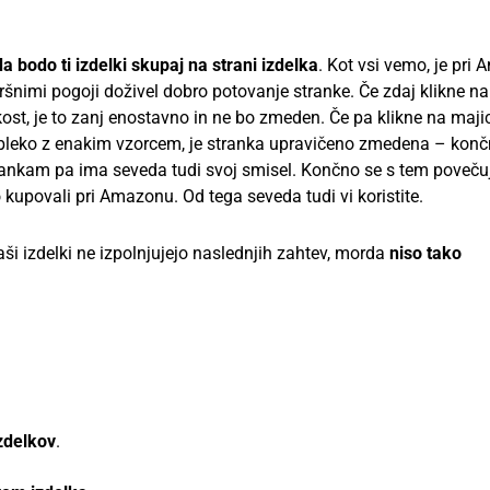
da bodo ti izdelki skupaj na strani izdelka
. Kot vsi vemo, je pri
kršnimi pogoji doživel dobro potovanje stranke. Če zdaj klikne n
kost, je to zanj enostavno in ne bo zmeden. Če pa klikne na maji
a obleko z enakim vzorcem, je stranka upravičeno zmedena – konč
trankam pa ima seveda tudi svoj smisel. Končno se s tem poveču
 kupovali pri Amazonu. Od tega seveda tudi vi koristite.
ši izdelki ne izpolnjujejo naslednjih zahtev, morda
niso tako
zdelkov
.