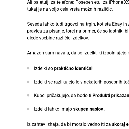
Ali pa etuiji za telefone: Poseben etui za iPhone X
tukaj je na voljo cela vrsta možnih različic.
Seveda lahko tudi trgovci na trgih, kot sta Ebay in
pravica za pisanje, torej na primer, če so lastnik
glede vsebine različic izdelkov.
Amazon sam navaja, da so izdelki, ki izpolnjujejo
Izdelki so
praktično
identični
.
Izdelki se razlikujejo le v nekaterih posebnih to
Kupci pričakujejo, da bodo ti
P
rodukti prikazan
Izdelki lahko imajo
skupen naslov
.
Iz zahtev izhaja, da bi moralo vedno iti za
skoraj e