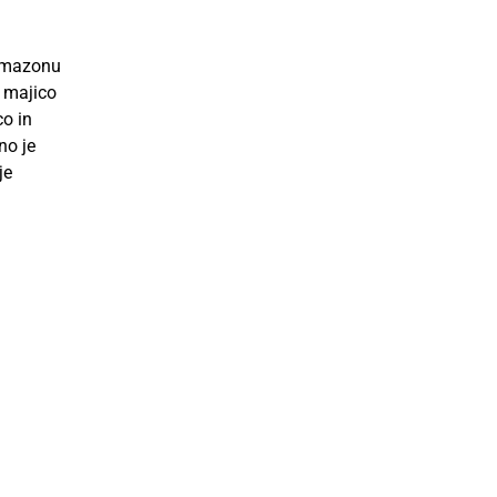
 Amazonu
a majico
co in
no je
je