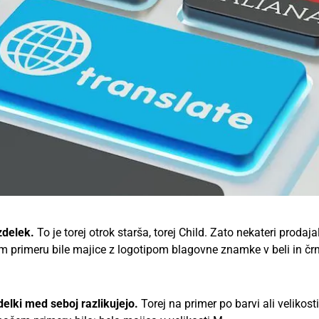
izdelek.
To je torej otrok starša, torej Child. Zato nekateri prodaja
em primeru bile majice z logotipom blagovne znamke v beli in črn
delki med seboj razlikujejo.
Torej na primer po barvi ali velikosti