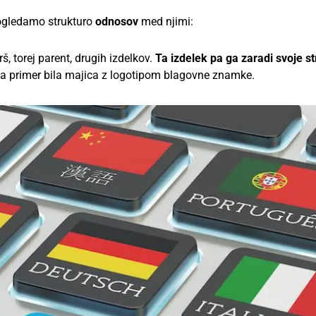
e ogledamo strukturo
odnosov
med njimi:
š, torej parent, drugih izdelkov.
Ta izdelek pa ga zaradi svoje s
o na primer bila majica z logotipom blagovne znamke.