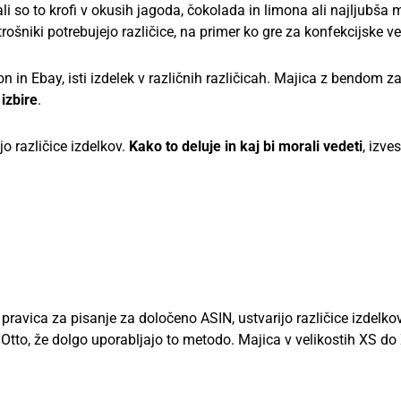
ali so to krofi v okusih jagoda, čokolada in limona ali najljubša 
niki potrebujejo različice, na primer ko gre za konfekcijske vel
 in Ebay, isti izdelek v različnih različicah. Majica z bendom z
izbire
.
o različice izdelkov.
Kako to deluje in kaj bi morali vedeti
, izve
pravica za pisanje za določeno ASIN, ustvarijo različice izdelkov
Otto, že dolgo uporabljajo to metodo. Majica v velikostih XS do