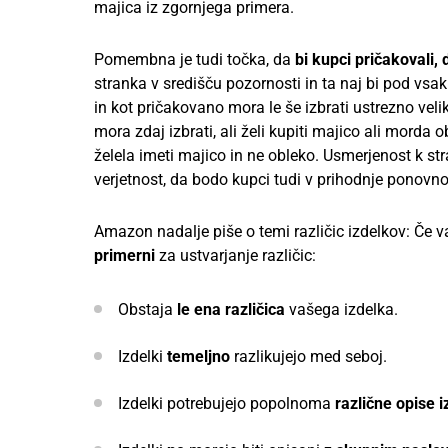
majica iz zgornjega primera.
Pomembna je tudi točka, da
bi kupci pričakovali, 
stranka v središču pozornosti in ta naj bi pod vsa
in kot pričakovano mora le še izbrati ustrezno veli
mora zdaj izbrati, ali želi kupiti majico ali mord
želela imeti majico in ne obleko. Usmerjenost k s
verjetnost, da bodo kupci tudi v prihodnje ponovno
Amazon nadalje piše o temi različic izdelkov: Če va
primerni
za ustvarjanje različic:
Obstaja
le ena različica
vašega izdelka.
Izdelki
temeljno
razlikujejo med seboj.
Izdelki potrebujejo popolnoma
različne opise i