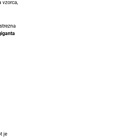
a vzorca,
ustrezna
giganta
t je