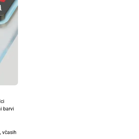
lci
i barvi
, včasih