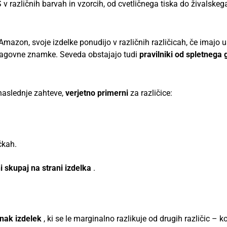
S v različnih barvah in vzorcih, od cvetličnega tiska do živalskeg
 Amazon, svoje izdelke ponudijo v različnih različicah, če imajo 
i blagovne znamke. Seveda obstajajo tudi
pravilniki
od spletnega 
 naslednje zahteve,
verjetno primerni
za različice:
čkah.
i skupaj na strani izdelka
.
nak izdelek
, ki se le marginalno razlikuje od drugih različic – ko