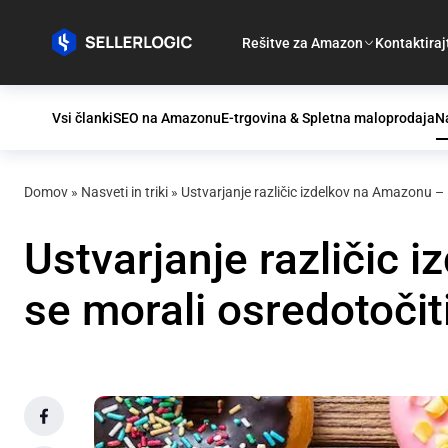
Rešitve za Amazon
Kontaktiraj
Vsi članki
SEO na Amazonu
E-trgovina & Spletna maloprodaja
Na
Domov
»
Nasveti in triki
»
Ustvarjanje različic izdelkov na Amazonu – K
Ustvarjanje različic 
se morali osredotočiti