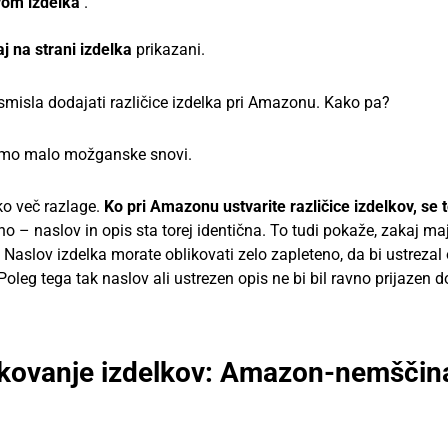
vom izdelka
.
j na strani izdelka
prikazani.
 smisla dodajati različice izdelka pri Amazonu. Kako pa?
ožimo malo možganske snovi.
ko več razlage.
Ko pri Amazonu ustvarite različice izdelkov, se 
 – naslov in opis sta torej identična. To tudi pokaže, zakaj maj
ka. Naslov izdelka morate oblikovati zelo zapleteno, da bi ustreza
oleg tega tak naslov ali ustrezen opis ne bi bil ravno prijazen d
.
ikovanje izdelkov: Amazon-nemščin