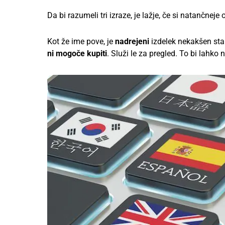
Da bi razumeli tri izraze, je lažje, če si natančnej
Kot že ime pove, je
nadrejeni
izdelek nekakšen star
ni mogoče kupiti
. Služi le za pregled. To bi lahk