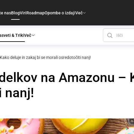
te nas
Blog
Viri
Roadmap
Opombe o izdaji
Več
sveti & Triki
Več
ako deluje in zakaj bi se morali osredotočiti nanj!
izdelkov na Amazonu – K
 nanj!