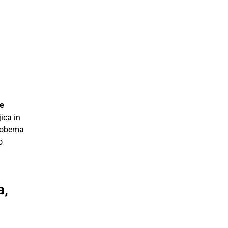
te
ica in
l obema
o
a,