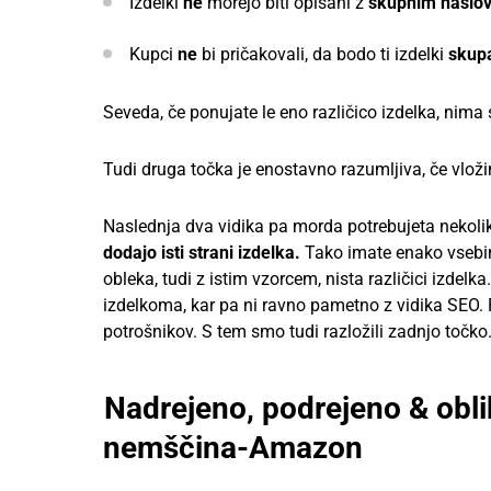
Izdelki
ne
morejo biti opisani z
skupnim naslo
Kupci
ne
bi pričakovali, da bodo ti izdelki
skupa
Seveda, če ponujate le eno različico izdelka, nima
Tudi druga točka je enostavno razumljiva, če vl
Naslednja dva vidika pa morda potrebujeta nekoli
dodajo isti strani izdelka.
Tako imate enako vsebino
obleka, tudi z istim vzorcem, nista različici izdel
izdelkoma, kar pa ni ravno pametno z vidika SEO. P
potrošnikov. S tem smo tudi razložili zadnjo točko
Nadrejeno, podrejeno & obl
nemščina-Amazon