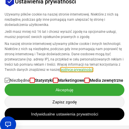
Ustawienia prywatności
Używamy plików cookie na naszej stronie internetowej. Niektóre z nich są
niezbędne, podczas gdy inne pomagają nam ulepszać tę stronę i
doświadczenia użytkownika.
Jeśli masz mniej niż 16 lat i chcesz wyrazić zgodę na opcjonalne usługi,
Firma
musisz poprosić swoich opiekunów prawnych o zgodę.
Na naszej stronie internetowej używamy plików cookie i innych technologii.
Wsparcie
Niektóre z nich są niezbędne, podczas gdy inne pomagają nam poprawić tę
stronę internetową i Twoje doświadczenia. Dane osobowe mogą być
przetwarzane (np. adresy IP), na przykład w celu personalizowanych reklam i
Rozwiązania dla Amazon
treści lub pomiaru reklam i treści. Więcej informacji na temat korzystania z
Twoich danych znajdziesz w naszej
polityce prywatności
.
Polski
Niezbędne
Statystyki
Marketingowe
Media zewnętrzne
Akceptuję
Zapisz zgodę
Dane są przetwarzane zgodnie z naszą
Polityką Prywatności
Indywidualne ustawienia prywatności
Copyright © 2026 SELLERLOGIC. Wszelkie prawa zastrzeżone