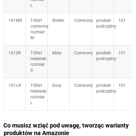
L
101MR
T-Shirt 
Średni
Czerwony
produkt 
101
czerwony 
podrzędny
rozmiar 
M
101SR
T-Shirt 
Mały
Czerwony
produkt 
101
niebieski 
podrzędny
rozmiar 
S
101LR
T-Shirt 
Duży
Czerwony
produkt 
101
niebieski 
podrzędny
rozmiar 
L
Co musisz wziąć pod uwagę, tworząc warianty
produktów na Amazonie