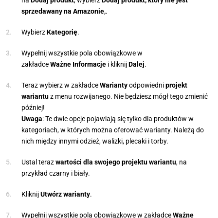
na
Dodaj produkt
, wybierz
Dodaj produkt, który nie jest
sprzedawany na Amazonie,
.
Wybierz
Kategorię
.
Wypełnij wszystkie pola obowiązkowe w
zakładce
Ważne
Informacje
i kliknij
Dalej
.
Teraz wybierz w zakładce
Warianty
odpowiedni
projekt
wariantu
z menu rozwijanego. Nie będziesz mógł tego zmienić
później!
Uwaga
: Te dwie opcje pojawiają się tylko dla produktów w
kategoriach, w których można oferować warianty. Należą do
nich między innymi odzież, walizki, plecaki i torby.
Ustal teraz
wartości dla swojego projektu wariantu
, na
przykład czarny i biały.
Kliknij
Utwórz warianty
.
Wypełnij wszystkie pola obowiązkowe w zakładce
Ważne