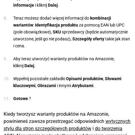
informacje
i kliknij
Dalej
.
Teraz możesz dodać więcej informacji do
kombinacji
wariantów
:
Identyfikacja produktu
za pomocą EAN lub UPC
(pole obowiązkowe),
SKU
sprzedawcy (będzie automatycznie
utworzone, jeśli go nie podasz),
Szczegóły oferty
takie jak stan
i cena.
Aby teraz utworzyć warianty produktów na Amazonie,
kliknij
Dalej
.
Wypełnij pozostałe zakładki
Opisami produktów
,
Słowami
kluczowymi
,
Obrazami
i innymi
Atrybutami
.
Gotowe
?
Kiedy tworzysz warianty produktów na Amazonie,
powinieneś zawsze przestrzegać odpowiednich
wytycznych
stylu dla stron szczegółowych produktów
i
do tworzenia