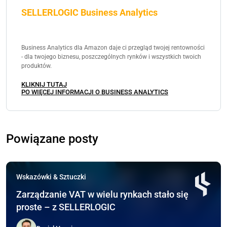
SELLERLOGIC Business Analytics
Business Analytics dla Amazon daje ci przegląd twojej rentowności
- dla twojego biznesu, poszczególnych rynków i wszystkich twoich
produktów.
KLIKNIJ TUTAJ
PO WIĘCEJ INFORMACJI O BUSINESS ANALYTICS
Powiązane posty
Wskazówki & Sztuczki
Zarządzanie VAT w wielu rynkach stało się
proste – z SELLERLOGIC