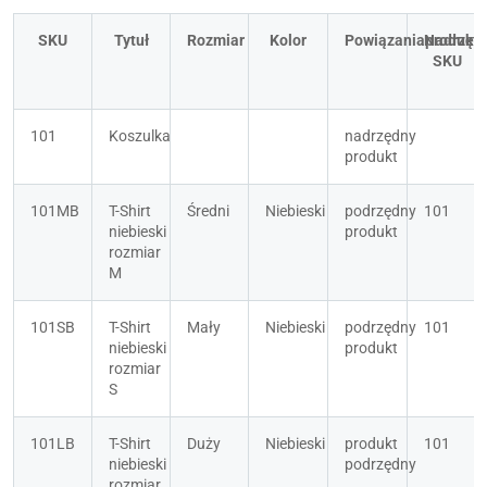
SKU
Tytuł
Rozmiar
Kolor
Powiązania
Nadrzędn
produkt
SKU
101
Koszulka
nadrzędny 
produkt
101MB
T-Shirt 
Średni
Niebieski
podrzędny 
101
niebieski 
produkt
rozmiar 
M
101SB
T-Shirt 
Mały
Niebieski
podrzędny 
101
niebieski 
produkt
rozmiar 
S
101LB
T-Shirt 
Duży
Niebieski
produkt 
101
niebieski 
podrzędny
rozmiar 