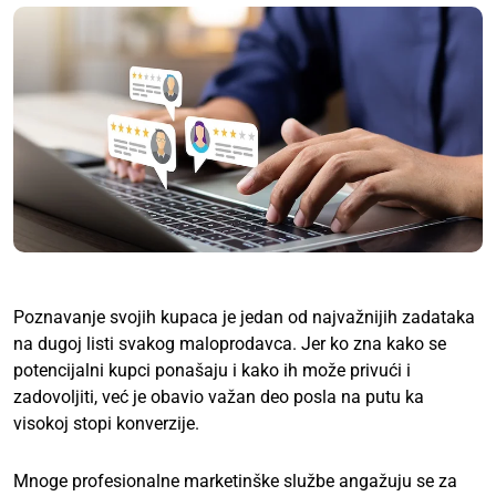
Poznavanje svojih kupaca je jedan od najvažnijih zadataka
na dugoj listi svakog maloprodavca. Jer ko zna kako se
potencijalni kupci ponašaju i kako ih može privući i
zadovoljiti, već je obavio važan deo posla na putu ka
visokoj stopi konverzije.
Mnoge profesionalne marketinške službe angažuju se za