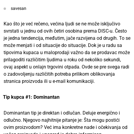
savesan
Kao što je već rečeno, većina ljudi se ne može isključivo
svrstati u jednu od ovih četiri osobina prema DISC-u. Često
je jedna tendencija, međutim, jače razvijena od drugih. To se
može menjati i od situacije do situacije. Dok je u radu sa
tipovima kupaca u maloprodaji važno da se prodavac može
prilagoditi različitim ljudima u roku od nekoliko sekundi,
ovaj aspekt u onlajn trgovini otpada. Ovde se pre svega radi
o zadovoljenju različitih potreba prilikom oblikovanja
stranica proizvoda ili u e-mail komunikaciji.
Tip kupca #1: Dominantan
Dominantan tip je direktan i odlučan. Deluje energično i
odlučno. Njegovo najhitnije pitanje je: Šta mogu postići
ovim proizvodom? Već ima konkretne nade i očekivanja od