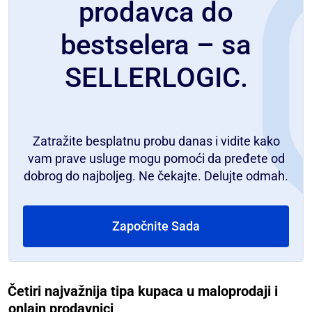
prodavca do
bestselera – sa
SELLERLOGIC.
Zatražite besplatnu probu danas i vidite kako
vam prave usluge mogu pomoći da pređete od
dobrog do najboljeg. Ne čekajte. Delujte odmah.
Započnite Sada
Četiri najvažnija tipa kupaca u maloprodaji i
onlajn prodavnici