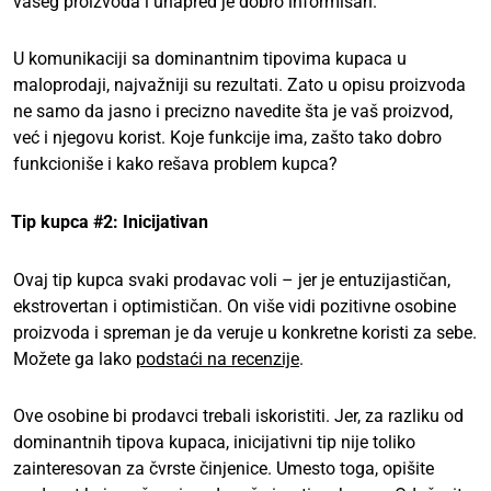
vašeg proizvoda i unapred je dobro informisan.
U komunikaciji sa dominantnim tipovima kupaca u
maloprodaji, najvažniji su rezultati. Zato u opisu proizvoda
ne samo da jasno i precizno navedite šta je vaš proizvod,
već i njegovu korist. Koje funkcije ima, zašto tako dobro
funkcioniše i kako rešava problem kupca?
Tip kupca #2: Inicijativan
Ovaj tip kupca svaki prodavac voli – jer je entuzijastičan,
ekstrovertan i optimističan. On više vidi pozitivne osobine
proizvoda i spreman je da veruje u konkretne koristi za sebe.
Možete ga lako
podstaći na recenzije
.
Ove osobine bi prodavci trebali iskoristiti. Jer, za razliku od
dominantnih tipova kupaca, inicijativni tip nije toliko
zainteresovan za čvrste činjenice. Umesto toga, opišite