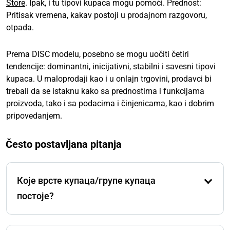
Store
. Ipak, i tu tipovi kupaca mogu pomoći. Prednost:
Pritisak vremena, kakav postoji u prodajnom razgovoru,
otpada.
Prema DISC modelu, posebno se mogu uočiti četiri
tendencije: dominantni, inicijativni, stabilni i savesni tipovi
kupaca. U maloprodaji kao i u onlajn trgovini, prodavci bi
trebali da se istaknu kako sa prednostima i funkcijama
proizvoda, tako i sa podacima i činjenicama, kao i dobrim
pripovedanjem.
Često postavljana pitanja
Које врсте купаца/групе купаца
постоје?
Пошто се ради о некој врсти науке, постоји веома