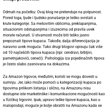
Odmah na početku: Ovaj blog ne pretenduje na potpunost.
Pored toga, ljude i ljudsko ponašanje je teško svrstati u
krute kategorije. Sa mešovitim oblicima, preklapanjima,
situacionim odstupanjima i izuzecima od pravila uvek
morate računati. U stvarnosti može biti teško jasno
prepoznati tipove kupaca. Takođe, dalja diferencijacija je
naravno uvek moguća: Tako drugi blogovi opisuju čak više
od 10 najčešćih tipova kupaca (npr. cendravi, brbljivi,
pametnjakovići, ceneći). Psihologija iza pojedinačnih tipova
je često slabo zasnovana na dokazima.
Za Amazon trgovce, međutim, koristi se mogu dovesti u
sumnju. Jer, iako može pomoći u kategorizaciji kupaca po
tipovima prilikom listanja i slično, na Amazonu nisu
dostupne iste marketinške i komunikacione mogućnosti kao
u fizičkoj trgovini. Ipak, upravo teške tipove kupaca, kao u
maloprodaji, moguće je bolje obratiti na Amazonu kada se