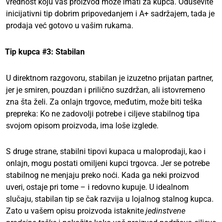
vrednost koju vaš proizvod može imati za kupca. Oduševite
inicijativni tip dobrim pripovedanjem i A+ sadržajem, tada je
prodaja već gotovo u vašim rukama.
Tip kupca #3: Stabilan
U direktnom razgovoru, stabilan je izuzetno prijatan partner,
jer je smiren, pouzdan i prilično suzdržan, ali istovremeno
zna šta želi. Za onlajn trgovce, međutim, može biti teška
prepreka: Ko ne zadovolji potrebe i ciljeve stabilnog tipa
svojom opisom proizvoda, ima loše izglede.
S druge strane, stabilni tipovi kupaca u maloprodaji, kao i
onlajn, mogu postati omiljeni kupci trgovca. Jer se potrebe
stabilnog ne menjaju preko noći. Kada ga neki proizvod
uveri, ostaje pri tome – i redovno kupuje. U idealnom
slučaju, stabilan tip se čak razvija u lojalnog stalnog kupca.
Zato u vašem opisu proizvoda istaknite
jedinstvene