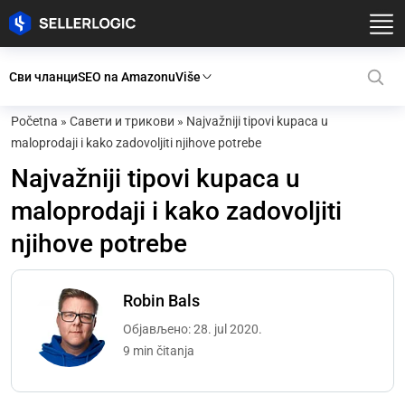
Сви чланци
SEO na Amazonu
Više
Početna
»
Савети и трикови
»
Najvažniji tipovi kupaca u
maloprodaji i kako zadovoljiti njihove potrebe
Najvažniji tipovi kupaca u
maloprodaji i kako zadovoljiti
njihove potrebe
Robin Bals
Објављено: 28. jul 2020.
9 min čitanja