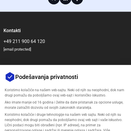
Kontakti
+49 211 900 64 120
[email protected]
Podešavanja privatnosti
Koristimo kolačiće na našem veb-sajtu. Neki od njih su neophodni, dok nam
drugi pomažu da poboljšamo ovaj veb-sajt i korisničko iskustvo.
Ako imate manje od 16 godina i želite da date pristanak za opcione usluge,
Компанија
morate zatražiti dozvolu od svojih zakonskih staratelja.
Koristimo kolačiće i druge tehnologije na našem veb sajtu. Neki od njih su
Подршка
neophodni, dok drugi pomažu da poboljšamo ovaj veb sajt i vaše iskustvo.
Lični podaci mogu biti obrađeni (npr. IP adrese), na primer za
personalizovane oglase i sadržaj ili merenje oglasa i sadržaja. Više