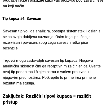
prodajne tačke
i pokažite kako vaš proizvod podržava ciljeve
na koji način.
Tip kupca #4: Savesan
Savesan tip voli da analizira, postupa sistematski i oslanja
se na svoja dobijena saznanja. Osim toga, prilično je
rezervisan i povučen, zbog čega savesan retko piše
recenzije.
Trgovci mogu zadovoljiti savesan tip kupaca. Njegova
analitička sklonost čini ga receptivnim za činjenice. Uverite
ovaj tip podacima i činjenicama o vašem proizvodu i
njegovim prednostima. Potkrepite to primerima primene ili
rezultatima studija.
Zaključak: Različiti tipovi kupaca = različit
pristup