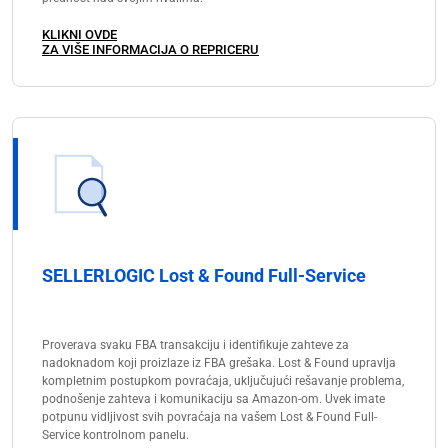
крају до додатних куповина.
KLIKNI OVDE
ZA VIŠE INFORMACIJA O REPRICERU
SELLERLOGIC Lost & Found Full-Service
Proverava svaku FBA transakciju i identifikuje zahteve za
nadoknadom koji proizlaze iz FBA grešaka. Lost & Found upravlja
kompletnim postupkom povraćaja, uključujući rešavanje problema,
podnošenje zahteva i komunikaciju sa Amazon-om. Uvek imate
potpunu vidljivost svih povraćaja na vašem Lost & Found Full-
Service kontrolnom panelu.