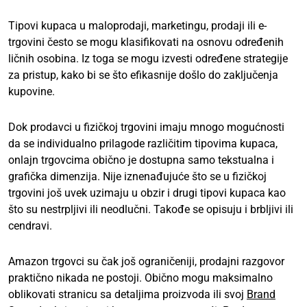
Tipovi kupaca u maloprodaji, marketingu, prodaji ili e-
trgovini često se mogu klasifikovati na osnovu određenih
ličnih osobina. Iz toga se mogu izvesti određene strategije
za pristup, kako bi se što efikasnije došlo do zaključenja
kupovine.
Dok prodavci u fizičkoj trgovini imaju mnogo mogućnosti
da se individualno prilagode različitim tipovima kupaca,
onlajn trgovcima obično je dostupna samo tekstualna i
grafička dimenzija. Nije iznenađujuće što se u fizičkoj
trgovini još uvek uzimaju u obzir i drugi tipovi kupaca kao
što su nestrpljivi ili neodlučni. Takođe se opisuju i brbljivi ili
cendravi.
Amazon trgovci su čak još ograničeniji, prodajni razgovor
praktično nikada ne postoji. Obično mogu maksimalno
oblikovati stranicu sa detaljima proizvoda ili svoj
Brand