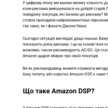
У цифрову епоху ми маємо велику кількість да
коли реклама вивішувалася на добрій старій Л
поведінку покупців, які бачили цю рекламу? М
стовпа проходили найрізноманітніші персонажі
так само, як і фанати Джонні Кеша.
Сьогодні ситуація виглядає дещо інакше. Безу
показують різну рекламу. І це на основі їхніх 
можливо, також рекомендують AC/DC. Це стало
Amazon щодня збирає про своїх покупців.
Ви як рекламодавець можете отримати вигоду
боку попиту, або коротко Amazon DSP, є саме 
Що таке Amazon DSP?
З Amazon DSP таргетинг стає простим, адже 