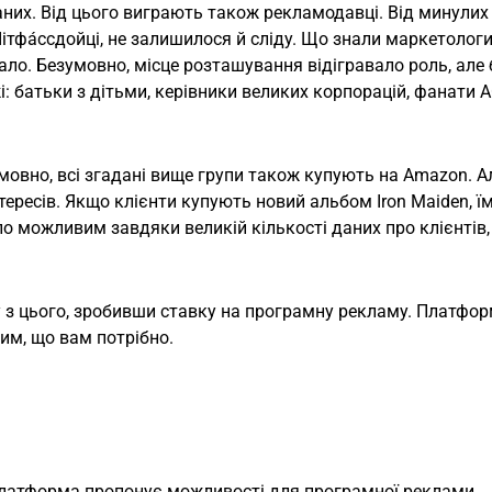
них. Від цього виграють також рекламодавці. Від минулих 
ітфа́ссдойці, не залишилося й сліду. Що знали маркетолог
ало. Безумовно, місце розташування відігравало роль, але 
: батьки з дітьми, керівники великих корпорацій, фанати 
мовно, всі згадані вище групи також купують на Amazon. А
інтересів. Якщо клієнти купують новий альбом Iron Maiden, їм
 можливим завдяки великій кількості даних про клієнтів, 
 з цього, зробивши ставку на програмну рекламу. Платфор
тим, що вам потрібно.
платформа пропонує можливості для програмної реклами.