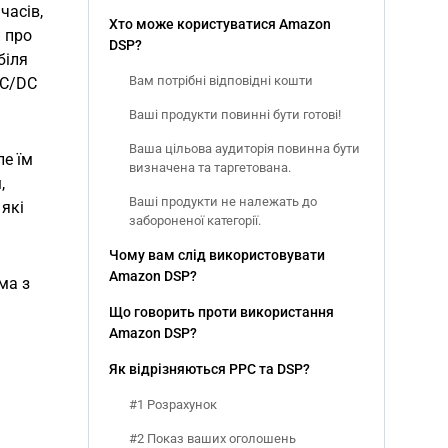
часів,
Хто може користуватися Amazon
и про
DSP?
біля
Вам потрібні відповідні кошти
AC/DC
Ваші продукти повинні бути готові!
Ваша цільова аудиторія повинна бути
ле їм
визначена та таргетована.
,
Ваші продукти не належать до
які
забороненої категорії.
Чому вам слід використовувати
Amazon DSP?
ма з
Що говорить проти використання
Amazon DSP?
Як відрізняються PPC та DSP?
#1 Розрахунок
#2 Показ ваших оголошень