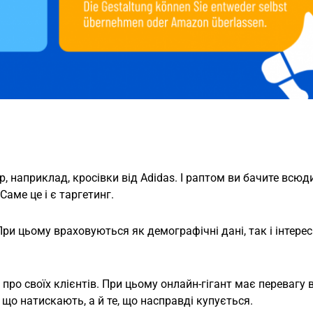
р, наприклад, кросівки від Adidas. І раптом ви бачите всюд
аме це і є таргетинг.
ри цьому враховуються як демографічні дані, так і інтерес
ро своїх клієнтів. При цьому онлайн-гігант має перевагу в
 що натискають, а й те, що насправді купується.