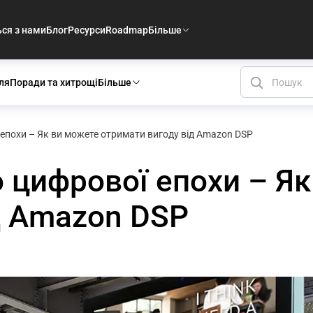
ься з нами
Блог
Ресурси
Roadmap
Більше
ля
Поради та хитрощі
Більше
ї епохи – Як ви можете отримати вигоду від Amazon DSP
о цифрової епохи – Я
д Amazon DSP