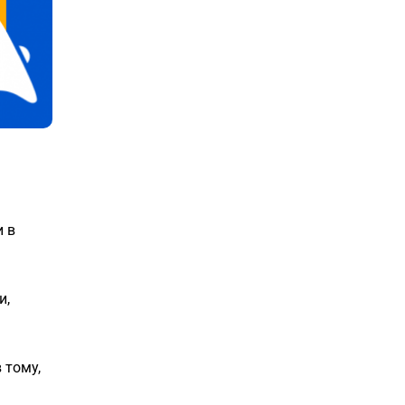
и в
и,
 тому,