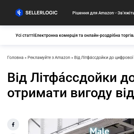
Рішення для Amazon
Зв’яжіт
Усі статті
Електронна комерція та онлайн-роздрібна торгів
Головна
»
Рекламуйте з Amazon
»
Від Літфа́ссдойки до цифрово
Від Літфа́ссдойки д
отримати вигоду ві