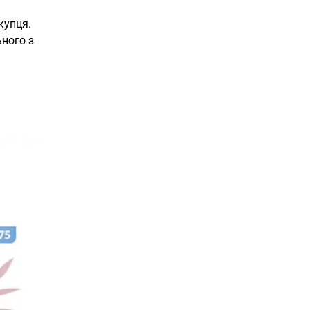
купця.
ьного з