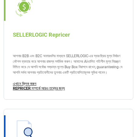
SELLERLOGIC Repricer
আপনার B2B এবং B2C অফারগুলির মাধ্যমে SELLERLOGIC-এর স্বয়ংক্রিয় মূল্য নির্ধারণ
কৌশল ব্যবহার করে আপনার রাজস্ব সর্বাধিক করুন। আমাদের AI-চালিত গতিশীল মূল্য নিয়ন্ত্রণ
নিশ্চিত করে যে আপনি সর্বোচ্চ সম্ভাব্য মূল্যে Buy Box নিরাপদে রাখেন, guaranteeing যে
আপনি সর্বদা আপনার প্রতিযোগীদের তুলনায় একটি প্রতিযোগিতামূলক সুবিধা পাবেন।
এখানে ক্লিক করুন
REPRICER সম্পর্কে আরও তথ্যের জন্য