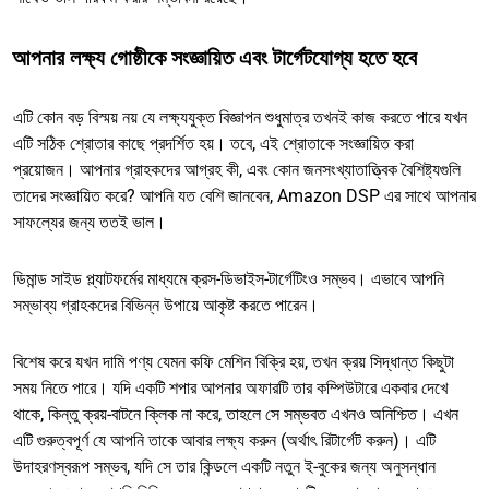
আপনার লক্ষ্য গোষ্ঠীকে সংজ্ঞায়িত এবং টার্গেটযোগ্য হতে হবে
এটি কোন বড় বিস্ময় নয় যে লক্ষ্যযুক্ত বিজ্ঞাপন শুধুমাত্র তখনই কাজ করতে পারে যখন
এটি সঠিক শ্রোতার কাছে প্রদর্শিত হয়। তবে, এই শ্রোতাকে সংজ্ঞায়িত করা
প্রয়োজন। আপনার গ্রাহকদের আগ্রহ কী, এবং কোন জনসংখ্যাতাত্ত্বিক বৈশিষ্ট্যগুলি
তাদের সংজ্ঞায়িত করে? আপনি যত বেশি জানবেন, Amazon DSP এর সাথে আপনার
সাফল্যের জন্য ততই ভাল।
ডিমান্ড সাইড প্ল্যাটফর্মের মাধ্যমে ক্রস-ডিভাইস-টার্গেটিংও সম্ভব। এভাবে আপনি
সম্ভাব্য গ্রাহকদের বিভিন্ন উপায়ে আকৃষ্ট করতে পারেন।
বিশেষ করে যখন দামি পণ্য যেমন কফি মেশিন বিক্রি হয়, তখন ক্রয় সিদ্ধান্ত কিছুটা
সময় নিতে পারে। যদি একটি শপার আপনার অফারটি তার কম্পিউটারে একবার দেখে
থাকে, কিন্তু ক্রয়-বাটনে ক্লিক না করে, তাহলে সে সম্ভবত এখনও অনিশ্চিত। এখন
এটি গুরুত্বপূর্ণ যে আপনি তাকে আবার লক্ষ্য করুন (অর্থাৎ রিটার্গেট করুন)। এটি
উদাহরণস্বরূপ সম্ভব, যদি সে তার কিন্ডলে একটি নতুন ই-বুকের জন্য অনুসন্ধান