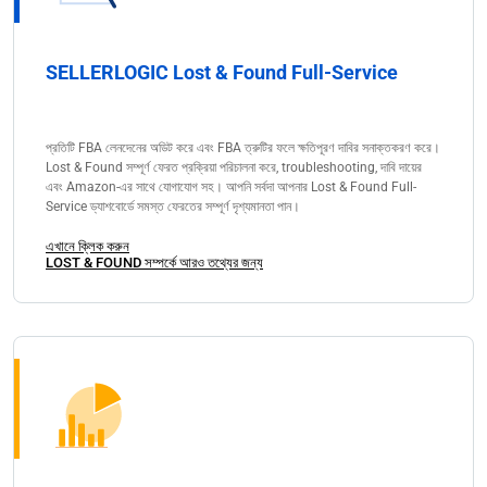
SELLERLOGIC Lost & Found Full-Service
প্রতিটি FBA লেনদেনের অডিট করে এবং FBA ত্রুটির ফলে ক্ষতিপূরণ দাবির সনাক্তকরণ করে।
Lost & Found সম্পূর্ণ ফেরত প্রক্রিয়া পরিচালনা করে, troubleshooting, দাবি দায়ের
এবং Amazon-এর সাথে যোগাযোগ সহ। আপনি সর্বদা আপনার Lost & Found Full-
Service ড্যাশবোর্ডে সমস্ত ফেরতের সম্পূর্ণ দৃশ্যমানতা পান।
এখানে ক্লিক করুন
LOST & FOUND সম্পর্কে আরও তথ্যের জন্য