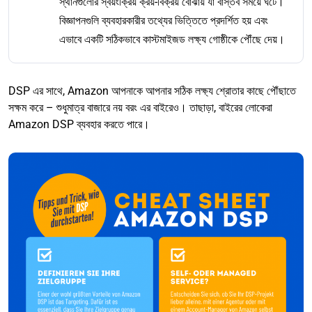
স্থানগুলোর স্বয়ংক্রিয় ক্রয়-বিক্রয় বোঝায় যা বাস্তব সময়ে ঘটে।
বিজ্ঞাপনগুলি ব্যবহারকারীর তথ্যের ভিত্তিতে প্রদর্শিত হয় এবং
এভাবে একটি সঠিকভাবে কাস্টমাইজড লক্ষ্য গোষ্ঠীকে পৌঁছে দেয়।
DSP এর সাথে, Amazon আপনাকে আপনার সঠিক লক্ষ্য শ্রোতার কাছে পৌঁছাতে
সক্ষম করে – শুধুমাত্র বাজারে নয় বরং এর বাইরেও। তাছাড়া, বাইরের লোকেরা
Amazon DSP ব্যবহার করতে পারে।