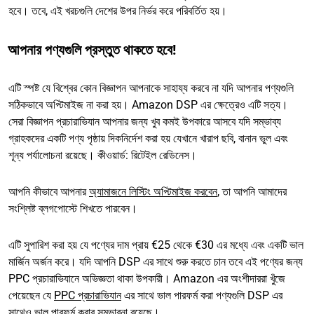
হবে। তবে, এই খরচগুলি দেশের উপর নির্ভর করে পরিবর্তিত হয়।
আপনার পণ্যগুলি প্রস্তুত থাকতে হবে!
এটি স্পষ্ট যে বিশ্বের কোন বিজ্ঞাপন আপনাকে সাহায্য করবে না যদি আপনার পণ্যগুলি
সঠিকভাবে অপ্টিমাইজ না করা হয়। Amazon DSP এর ক্ষেত্রেও এটি সত্য।
সেরা বিজ্ঞাপন প্রচারাভিযান আপনার জন্য খুব কমই উপকারে আসবে যদি সম্ভাব্য
গ্রাহকদের একটি পণ্য পৃষ্ঠায় দিকনির্দেশ করা হয় যেখানে খারাপ ছবি, বানান ভুল এবং
শূন্য পর্যালোচনা রয়েছে। কীওয়ার্ড: রিটেইল রেডিনেস।
আপনি কীভাবে আপনার
অ্যামাজনে লিস্টিং অপ্টিমাইজ করবেন
, তা আপনি আমাদের
সংশ্লিষ্ট ব্লগপোস্টে শিখতে পারবেন।
এটি সুপারিশ করা হয় যে পণ্যের দাম প্রায় €25 থেকে €30 এর মধ্যে এবং একটি ভাল
মার্জিন অর্জন করে। যদি আপনি DSP এর সাথে শুরু করতে চান তবে এই পণ্যের জন্য
PPC প্রচারাভিযানে অভিজ্ঞতা থাকা উপকারী। Amazon এর অংশীদাররা খুঁজে
পেয়েছেন যে
PPC প্রচারাভিযান
এর সাথে ভাল পারফর্ম করা পণ্যগুলি DSP এর
সাথেও ভাল পারফর্ম করার সম্ভাবনা রয়েছে।