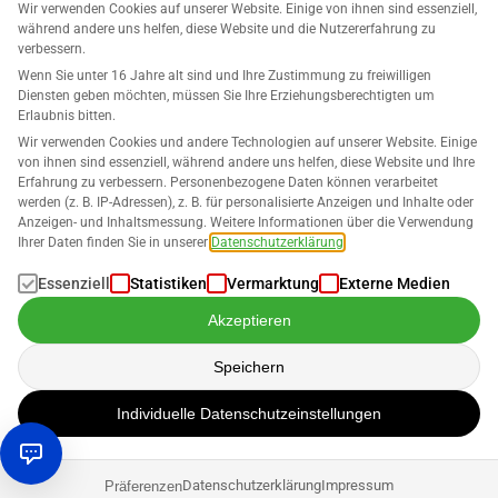
Wir verwenden Cookies auf unserer Website. Einige von ihnen sind essenziell,
während andere uns helfen, diese Website und die Nutzererfahrung zu
verbessern.
Wenn Sie unter 16 Jahre alt sind und Ihre Zustimmung zu freiwilligen
Diensten geben möchten, müssen Sie Ihre Erziehungsberechtigten um
Unternehmen
Erlaubnis bitten.
Wir verwenden Cookies und andere Technologien auf unserer Website. Einige
Unterstützung
von ihnen sind essenziell, während andere uns helfen, diese Website und Ihre
Erfahrung zu verbessern. Personenbezogene Daten können verarbeitet
werden (z. B. IP-Adressen), z. B. für personalisierte Anzeigen und Inhalte oder
Lösungen für Amazon
Anzeigen- und Inhaltsmessung. Weitere Informationen über die Verwendung
Ihrer Daten finden Sie in unserer
Datenschutzerklärung
.
Deutsch
Essenziell
Statistiken
Vermarktung
Externe Medien
Akzeptieren
Speichern
Die Verarbeitung der Daten erfolgt nach unserer
Datenschutzerklärung
.
Individuelle Datenschutzeinstellungen
Urheberrecht © 2026 SELLERLOGIC. Alle Rechte vorbehalten.
Datenschutzerklärung
Impressum
Präferenzen