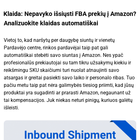
Klaida: Nepavyko išsiųsti FBA prekių į Amazon?
Analizuokite klaidas automatiškai
Vietoj to, kad naršytų per daugybę siuntų ir vienetų
Pardavėjo centre, rinkos pardavėjai taip pat gali
automatiškai stebėti savo siuntas į Amazon. Nes ypač
profesionalūs prekiautojai su tam tikru užsakymų kiekiu ir
reikšmingu SKU skaičiumi turi nuolat atnaujinti savo
atsargas ir greitai pasiekti savo laiko ir personalo ribas. Tuo
pačiu metu taip pat nėra galimybės tiesiog priimti, kad jūsų
produktai yra sugadinti ar prarasti Amazon, negaunant už
tai kompensacijos. Juk niekas neturi pinigų, kuriuos galėtų
išleisti.