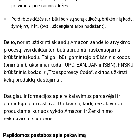
pritvirtinta prie išorinės dėžės.
Perdirbtos dėžės turi būti be visų senų etikečių, brūkšninių kodų,
žymėjimų ir kt. (pvz., uždengiant arba nudažant).
Be to, norint užtikrinti sklandų Amazon sandėlio atvykimo
procesą, visi daiktai turi būti aprūpinti nuskenuojamu
brūkšniniu kodu. Tai gali būti gamintojo brūkšninis kodas
(priimtini brūkšniniai kodai: UPC, EAN, JAN ir ISBN), FNSKU
brūkšninis kodas ir „Transparency Code“, skirtas užkirsti
kelią produktų klastojimui.
Daugiau informacijos apie reikalavimus pardavėjai ir
gamintojai gali rasti čia:
Brūkšninių kodų reikalavimai
produktams, kuriuos vykdo Amazon
ir
Ženklinimo
reikalavimai siuntoms
.
Papildomos pastabos apie pakavimą