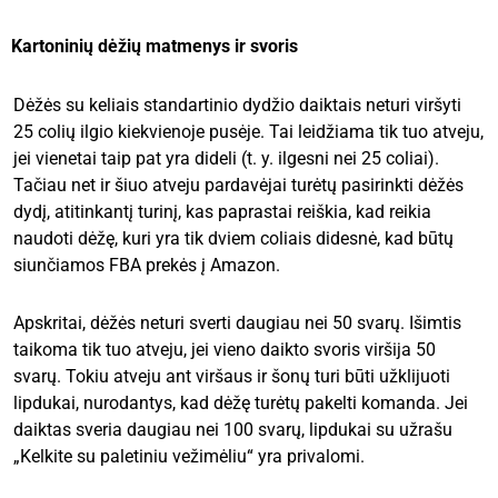
Kartoninių dėžių matmenys ir svoris
Dėžės su keliais standartinio dydžio daiktais neturi viršyti
25 colių ilgio kiekvienoje pusėje. Tai leidžiama tik tuo atveju,
jei vienetai taip pat yra dideli (t. y. ilgesni nei 25 coliai).
Tačiau net ir šiuo atveju pardavėjai turėtų pasirinkti dėžės
dydį, atitinkantį turinį, kas paprastai reiškia, kad reikia
naudoti dėžę, kuri yra tik dviem coliais didesnė, kad būtų
siunčiamos FBA prekės į Amazon.
Apskritai, dėžės neturi sverti daugiau nei 50 svarų. Išimtis
taikoma tik tuo atveju, jei vieno daikto svoris viršija 50
svarų. Tokiu atveju ant viršaus ir šonų turi būti užklijuoti
lipdukai, nurodantys, kad dėžę turėtų pakelti komanda. Jei
daiktas sveria daugiau nei 100 svarų, lipdukai su užrašu
„Kelkite su paletiniu vežimėliu“ yra privalomi.