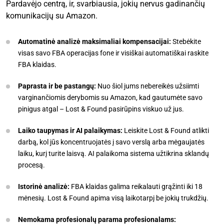
Pardavėjo centrą, ir, svarbiausia, jokių nervus gadinančių
komunikacijų su Amazon.
Automatinė analizė maksimaliai kompensacijai:
Stebėkite
visas savo FBA operacijas fone ir visiškai automatiškai raskite
FBA klaidas.
Paprasta ir be pastangų:
Nuo šiol jums nebereikės užsiimti
varginančiomis derybomis su Amazon, kad gautumėte savo
pinigus atgal – Lost & Found pasirūpins viskuo už jus.
Laiko taupymas ir AI palaikymas:
Leiskite Lost & Found atlikti
darbą, kol jūs koncentruojatės į savo verslą arba mėgaujatės
laiku, kurį turite laisvą. AI palaikoma sistema užtikrina sklandų
procesą.
Istorinė analizė:
FBA klaidas galima reikalauti grąžinti iki 18
mėnesių. Lost & Found apima visą laikotarpį be jokių trukdžių.
Nemokama profesionalų parama profesionalams: