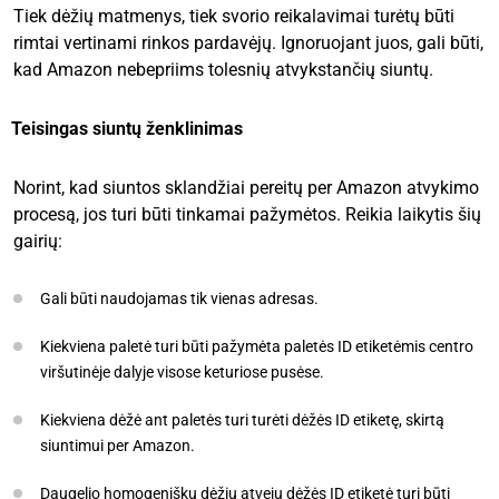
Tiek dėžių matmenys, tiek svorio reikalavimai turėtų būti
rimtai vertinami rinkos pardavėjų. Ignoruojant juos, gali būti,
kad Amazon nebepriims tolesnių atvykstančių siuntų.
Teisingas siuntų ženklinimas
Norint, kad siuntos sklandžiai pereitų per Amazon atvykimo
procesą, jos turi būti tinkamai pažymėtos. Reikia laikytis šių
gairių:
Gali būti naudojamas tik vienas adresas.
Kiekviena paletė turi būti pažymėta paletės ID etiketėmis centro
viršutinėje dalyje visose keturiose pusėse.
Kiekviena dėžė ant paletės turi turėti dėžės ID etiketę, skirtą
siuntimui per Amazon.
Daugelio homogeniškų dėžių atveju dėžės ID etiketė turi būti