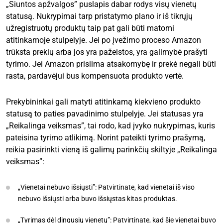
„Siuntos apžvalgos” puslapis dabar rodys visų vienetų
statusą. Nukrypimai tarp pristatymo plano ir iš tikrųjų
užregistruotų produktų taip pat gali būti matomi
atitinkamoje stulpelyje. Jei po įvežimo proceso Amazon
trūksta prekių arba jos yra pažeistos, yra galimybė prašyti
tyrimo. Jei Amazon prisiima atsakomybę ir prekė negali būti
rasta, pardavėjui bus kompensuota produkto vertė.
Prekybininkai gali matyti atitinkamą kiekvieno produkto
statusą to paties pavadinimo stulpelyje. Jei statusas yra
„Reikalinga veiksmas”, tai rodo, kad įvyko nukrypimas, kuris
pateisina tyrimo atlikimą. Norint pateikti tyrimo prašymą,
reikia pasirinkti vieną iš galimų parinkčių skiltyje „Reikalinga
veiksmas”:
„Vienetai nebuvo išsiųsti”: Patvirtinate, kad vienetai iš viso
nebuvo išsiųsti arba buvo išsiųstas kitas produktas.
„Tyrimas dėl dingusių vienetų”: Patvirtinate, kad šie vienetai buvo