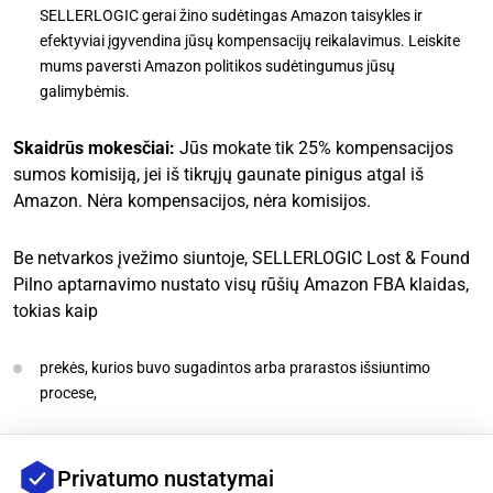
SELLERLOGIC gerai žino sudėtingas Amazon taisykles ir
efektyviai įgyvendina jūsų kompensacijų reikalavimus. Leiskite
mums paversti Amazon politikos sudėtingumus jūsų
galimybėmis.
Skaidrūs mokesčiai:
Jūs mokate tik 25% kompensacijos
sumos komisiją, jei iš tikrųjų gaunate pinigus atgal iš
Amazon. Nėra kompensacijos, nėra komisijos.
Be netvarkos įvežimo siuntoje, SELLERLOGIC Lost & Found
Pilno aptarnavimo nustato visų rūšių Amazon FBA klaidas,
tokias kaip
prekės, kurios buvo sugadintos arba prarastos išsiuntimo
procese,
neteisingai apskaičiuoti FBA mokesčiai, pvz., dėl skirtingų
produkto matmenų,
Privatumo nustatymai