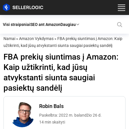
Visi straipsniai
SEO ant Amazon
Daugiau
Namai
»
Amazon Vykdymas
»
FBA prekių siuntimas į Amazon: Kaip
užtikrinti, kad jūsų atvykstanti siunta saugiai pasiektų sandėlį
FBA prekių siuntimas į Amazon:
Kaip užtikrinti, kad jūsų
atvykstanti siunta saugiai
pasiektų sandėlį
Robin Bals
Paskelbta: 2022 m. balandžio 26 d.
14 min skaityti