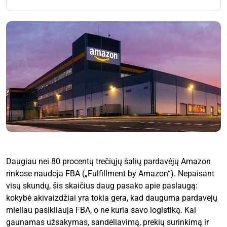
Daugiau nei 80 procentų trečiųjų šalių pardavėjų Amazon
rinkose naudoja FBA („Fulfillment by Amazon“). Nepaisant
visų skundų, šis skaičius daug pasako apie paslaugą:
kokybė akivaizdžiai yra tokia gera, kad dauguma pardavėjų
mieliau pasikliauja FBA, o ne kuria savo logistiką. Kai
gaunamas užsakymas, sandėliavimą, prekių surinkimą ir