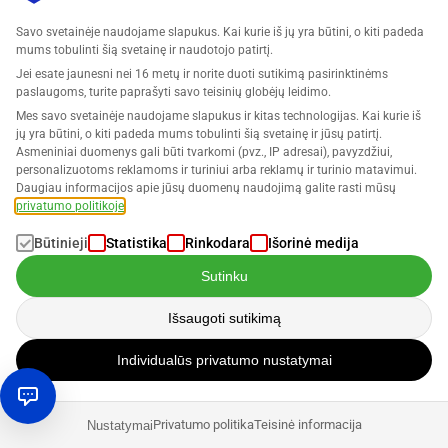
trūkstamos grąžinamosios prekės, už kurias Amazon vis dar
Savo svetainėje naudojame slapukus. Kai kurie iš jų yra būtini, o kiti padeda
išdavė kompensaciją klientui.
mums tobulinti šią svetainę ir naudotojo patirtį.
Jei esate jaunesni nei 16 metų ir norite duoti sutikimą pasirinktinėms
Lengvi ir be streso FBA kompensacijos – tai SELLERLOGIC
paslaugoms, turite paprašyti savo teisinių globėjų leidimo.
misija. Jūs, kita vertus, koncentruojatės į tai, kas jums iš
Mes savo svetainėje naudojame slapukus ir kitas technologijas. Kai kurie iš
jų yra būtini, o kiti padeda mums tobulinti šią svetainę ir jūsų patirtį.
tikrųjų svarbu – jūsų verslo augimą.
Asmeniniai duomenys gali būti tvarkomi (pvz., IP adresai), pavyzdžiui,
personalizuotoms reklamoms ir turiniui arba reklamų ir turinio matavimui.
Daugiau informacijos apie jūsų duomenų naudojimą galite rasti mūsų
Išvada: FBA prekių siuntimas į Amazon
privatumo politikoje
.
Būtinieji
Statistika
Rinkodara
Išorinė medija
Tai nėra taip paprasta, kaip skamba
Amazon vykdymas
.
Nors prekiautojai gali siųsti savo FBA prekes tiesiai į
Sutinku
Amazon logistikos centrą, taisyklės dėl siuntos dydžio,
Išsaugoti sutikimą
pakavimo medžiagų, ženklinimo ir kt. yra gana sudėtingos.
Svarbu gerai pasiruošti arba dirbti su profesionalais.
Individualūs privatumo nustatymai
Tas pats taikoma ir klaidų stebėjimui. Jei šios klaidos yra
sukeltos Amazon, pardavėjai turi teisę į kompensaciją, jei
Privatumo politika
Teisinė informacija
Nustatymai
prekė nebeįmanoma parduoti. Norint ekonomiškai