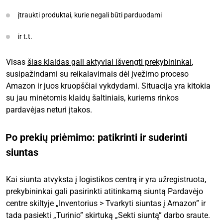
įtraukti produktai, kurie negali būti parduodami
ir t.t.
Visas
šias klaidas gali aktyviai išvengti prekybininkai
,
susipažindami su reikalavimais dėl įvežimo proceso
Amazon ir juos kruopščiai vykdydami. Situacija yra kitokia
su jau minėtomis klaidų šaltiniais, kuriems rinkos
pardavėjas neturi įtakos.
Po prekių priėmimo: patikrinti ir suderinti
siuntas
Kai siunta atvyksta į logistikos centrą ir yra užregistruota,
prekybininkai gali pasirinkti atitinkamą siuntą Pardavėjo
centre skiltyje „Inventorius > Tvarkyti siuntas į Amazon” ir
tada pasiekti „Turinio” skirtuką „Sekti siuntą” darbo sraute.