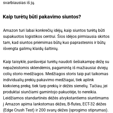
svarbiausias iš jų.
Kaip turėtų būti pakavimo siuntos?
Amazon turi labai konkrečių idėjų, kaip siuntos turėtų būti
supakuotos logistikos centrui. Šios idėjos pirmiausia skirtos
tam, kad siuntos priėmimas būtų kuo paprastesnis ir būtų
išvengta galimų klaidų šaltinių.
Kaip taisyklė, pardavėjai turėtų naudoti šešiakampę dėžę su
nepažeistomis sklendėmis, pagamintą iš mažiausiai dviejų
colių storio medžiagos. Medžiagos storis taip pat taikomas
individualių prekių pakavimo medžiagai, tiek aplink
kiekvieną prekę, tiek tarp prekių ir dėžės sienelių. Tačiau, jei
produktai siunčiami gamintojo pakuotėje, to nereikia.
Leidžiamos standartinės dėžės atvykstantiems siuntimams
į Amazon apima lankstomas dėžes, B-flutes, ECT-32 dėžes
(Edge Crush Test) ir 200 svarų dėžes (sprogimo stiprumas).