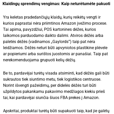
Klaidingų sprendimų vengimas: Kaip neturėtumėte pakuoti
Yra keletas pradedančiųjų klaidų, kurių reikėtų vengti ir
kurios paprastai nėra priimtinos Amazon įvežimo procese.
Tai apima, pavyzdžiui, POS kartonines dėžes, kurios
laikomos parduodamo daikto dalimi. Atviros dėžės arba
paletės dėžės (vadinamos „Gaylords”) taip pat nėra
leidžiamos. Dėžės neturi būti apvyniotos plastikine plėvele
ar popieriumi arba surištos juostomis ar panašiai. Taip pat
nerekomenduojama grupuoti kelių dėžių.
Be to, pardavėjai turėtų visada atsiminti, kad dėžės gali būti
sukrautos tiek siuntimo metu, tiek logistikos centruose.
Norint išvengti pažeidimų, per didelės dėžės turi būti
užpildytos pakankamu pakavimo medžiagos kiekiu prieš
tai, kai pardavėjai siunčia šiuos FBA prekes į Amazon.
Apskritai, produktai turėtų būti supakuoti taip, kad jie galėtų