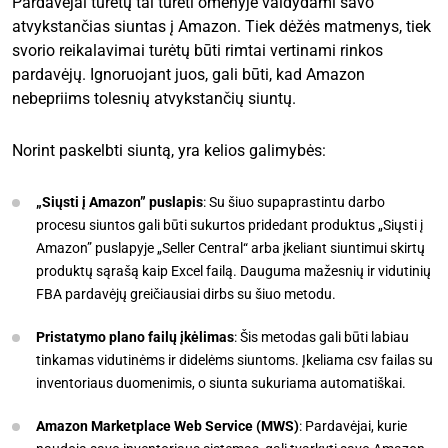
Pardavėjai turėtų tai turėti omenyje valdydami savo
atvykstančias siuntas į Amazon. Tiek dėžės matmenys, tiek
svorio reikalavimai turėtų būti rimtai vertinami rinkos
pardavėjų. Ignoruojant juos, gali būti, kad Amazon
nebepriims tolesnių atvykstančių siuntų.
Norint paskelbti siuntą, yra kelios galimybės:
„Siųsti į Amazon” puslapis
: Su šiuo supaprastintu darbo
procesu siuntos gali būti sukurtos pridedant produktus „Siųsti į
Amazon” puslapyje „Seller Central“ arba įkeliant siuntimui skirtų
produktų sąrašą kaip Excel failą. Dauguma mažesnių ir vidutinių
FBA pardavėjų greičiausiai dirbs su šiuo metodu.
Pristatymo plano failų įkėlimas
: Šis metodas gali būti labiau
tinkamas vidutinėms ir didelėms siuntoms. Įkeliama csv failas su
inventoriaus duomenimis, o siunta sukuriama automatiškai.
Amazon Marketplace Web Service (MWS)
: Pardavėjai, kurie