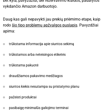
bet kyla, pavyzdžiui, dėl rezervavimo klaidos, padarytos
vykdančio Amazon darbuotojo.
Daug kas gali nepavykti jau prekių priėmimo etape, kaip
rodo
šio tipo problemų apžvalgos puslapis
. Pavyzdžiai
apima:
trūkstama informacija apie siuntos sekimą
trūkstamos arba neteisingos etiketės
trūkstama pakuotė
draudžiamos pakavimo medžiagos
siuntos kiekis nesutampa su pristatymo planu
pažeisti produktai
pasibaigę minimalūs galiojimo terminai