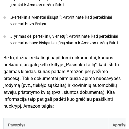
įtraukti ir Amazon turėtų ištirti.
„Pertekliniai vienetai išsiųsti”: Patvirtinate, kad pertekliniai
vienetai buvo išsiųsti.
„Tyrimas dėl perteklinių vienetų”: Patvirtinate, kad pertekliniai
vienetai nebuvo išsiųsti su jūsų siunta ir Amazon turėtų ištirti.
Be to, dažnai reikalingi papildomi dokumentai, kuriuos
prekiautojas gali įkelti skiltyje „Pasirinkti failą”, kad ištirtų
galimas klaidas, kurias padarė Amazon per įvežimo
procesą. Tokie dokumentai pirmiausia apima nuosavybės
įrodymą (pvz., tiekėjo sąskaitą) ir krovininių automobilių
atveju, pristatymo kvitą (pvz., siuntos dokumentą). Kita
informacija taip pat gali padėti kuo greičiau paaiškinti
nuokrypį. Amazon teigia:
Pavyzdys
Aprašym