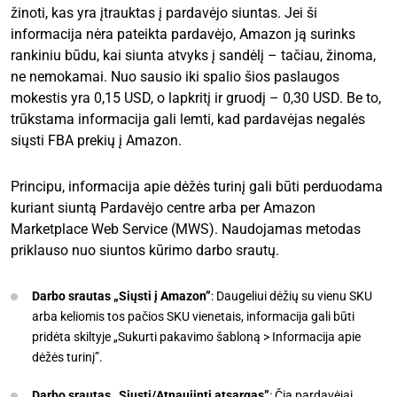
žinoti, kas yra įtrauktas į pardavėjo siuntas. Jei ši
informacija nėra pateikta pardavėjo, Amazon ją surinks
rankiniu būdu, kai siunta atvyks į sandėlį – tačiau, žinoma,
ne nemokamai. Nuo sausio iki spalio šios paslaugos
mokestis yra 0,15 USD, o lapkritį ir gruodį – 0,30 USD. Be to,
trūkstama informacija gali lemti, kad pardavėjas negalės
siųsti FBA prekių į Amazon.
Principu, informacija apie dėžės turinį gali būti perduodama
kuriant siuntą Pardavėjo centre arba per Amazon
Marketplace Web Service (MWS). Naudojamas metodas
priklauso nuo siuntos kūrimo darbo srautų.
Darbo srautas „Siųsti į Amazon”
: Daugeliui dėžių su vienu SKU
arba keliomis tos pačios SKU vienetais, informacija gali būti
pridėta skiltyje „Sukurti pakavimo šabloną > Informacija apie
dėžės turinį”.
Darbo srautas „Siųsti/Atnaujinti atsargas”
: Čia pardavėjai