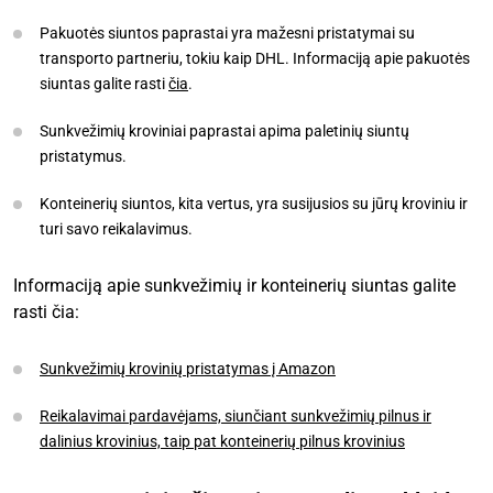
Pakuotės siuntos paprastai yra mažesni pristatymai su
transporto partneriu, tokiu kaip DHL. Informaciją apie pakuotės
siuntas galite rasti
čia
.
Sunkvežimių kroviniai paprastai apima paletinių siuntų
pristatymus.
Konteinerių siuntos, kita vertus, yra susijusios su jūrų kroviniu ir
turi savo reikalavimus.
Informaciją apie sunkvežimių ir konteinerių siuntas galite
rasti čia:
Sunkvežimių krovinių pristatymas į Amazon
Reikalavimai pardavėjams, siunčiant sunkvežimių pilnus ir
dalinius krovinius, taip pat konteinerių pilnus krovinius