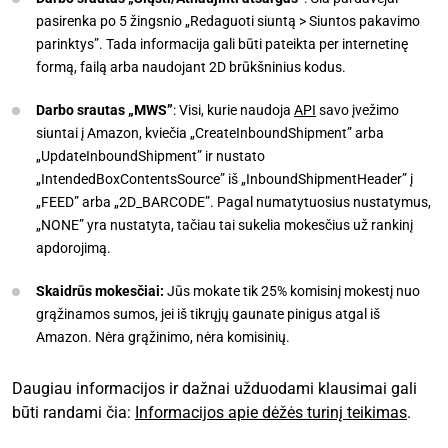
pasirenka po 5 žingsnio „Redaguoti siuntą > Siuntos pakavimo
parinktys”. Tada informacija gali būti pateikta per internetinę
formą, failą arba naudojant 2D brūkšninius kodus.
Darbo srautas „MWS”
: Visi, kurie naudoja
API
savo įvežimo
siuntai į Amazon, kviečia „CreateInboundShipment” arba
„UpdateInboundShipment” ir nustato
„IntendedBoxContentsSource” iš „InboundShipmentHeader” į
„FEED” arba „2D_BARCODE”. Pagal numatytuosius nustatymus,
„NONE” yra nustatyta, tačiau tai sukelia mokesčius už rankinį
apdorojimą.
Skaidrūs mokesčiai:
Jūs mokate tik 25% komisinį mokestį nuo
grąžinamos sumos, jei iš tikrųjų gaunate pinigus atgal iš
Amazon. Nėra grąžinimo, nėra komisinių.
Daugiau informacijos ir dažnai užduodami klausimai gali
būti randami čia:
Informacijos apie dėžės turinį teikimas
.