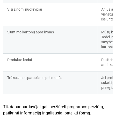
Visi žinomi nuokrypiai
Ar jūs ar
vienetų n
išsiuntė 
Siuntimo kartonų aprašymas
Mūsų koma
Todėl inf
savybes g
kartonus
Produkto kodai
Patikrink
atitinka
Trūkstamos paruošimo priemonės
Jei prekė
sukelti p
prekę ju
Tik dabar pardavėjai gali peržiūrėti programos peržiūrą,
patikrinti informaciją ir galiausiai pateikti formą.