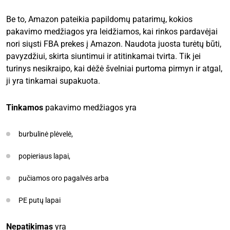
Be to, Amazon pateikia papildomų patarimų, kokios
pakavimo medžiagos yra leidžiamos, kai rinkos pardavėjai
nori siųsti FBA prekes į Amazon. Naudota juosta turėtų būti,
pavyzdžiui, skirta siuntimui ir atitinkamai tvirta. Tik jei
turinys nesikraipo, kai dėžė švelniai purtoma pirmyn ir atgal,
ji yra tinkamai supakuota.
Tinkamos
pakavimo medžiagos yra
burbulinė plėvelė,
popieriaus lapai,
pučiamos oro pagalvės arba
PE putų lapai
Nepatikimas
yra