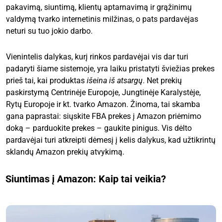
pakavimą, siuntimą, klientų aptarnavimą ir grąžinimų
valdymą tvarko internetinis milžinas, o pats pardavėjas
neturi su tuo jokio darbo.
Vienintelis dalykas, kurį rinkos pardavėjai vis dar turi
padaryti šiame sistemoje, yra laiku pristatyti šviežias prekes
prieš tai, kai produktas
išeina iš atsargų
. Net prekių
paskirstymą Centrinėje Europoje, Jungtinėje Karalystėje,
Rytų Europoje ir kt. tvarko Amazon. Žinoma, tai skamba
gana paprastai: siųskite FBA prekes į Amazon priėmimo
doką – parduokite prekes – gaukite pinigus. Vis dėlto
pardavėjai turi atkreipti dėmesį į kelis dalykus, kad užtikrintų
sklandų Amazon prekių atvykimą.
Siuntimas į Amazon: Kaip tai veikia?