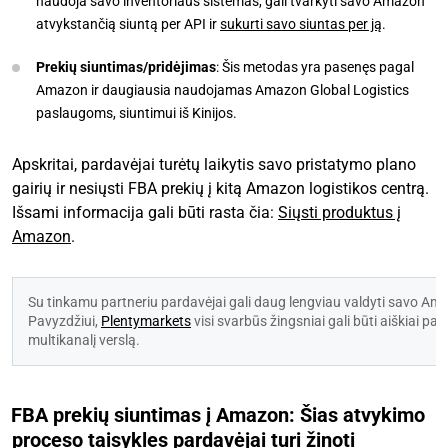
naudoja savo inventoriaus sistemas, gali tvarkyti savo Amazon
atvykstančią siuntą per API ir
sukurti savo siuntas per ją
.
Prekių siuntimas/pridėjimas
: Šis metodas yra pasenęs pagal
Amazon ir daugiausia naudojamas Amazon Global Logistics
paslaugoms, siuntimui iš Kinijos.
Apskritai, pardavėjai turėtų laikytis savo pristatymo plano
gairių ir nesiųsti FBA prekių į kitą Amazon logistikos centrą.
Išsami informacija gali būti rasta čia:
Siųsti produktus į
Amazon
.
Su tinkamu partneriu pardavėjai gali daug lengviau valdyti savo Amaz
Pavyzdžiui, 
Plentymarkets
 visi svarbūs žingsniai gali būti aiškiai pate
multikanalį verslą.
FBA prekių siuntimas į Amazon: Šias atvykimo
proceso taisykles pardavėjai turi žinoti