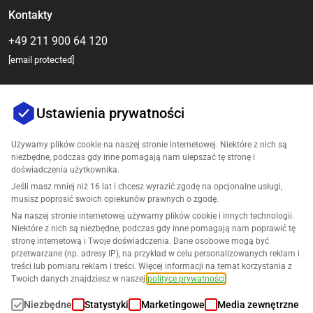
Kontakty
+49 211 900 64 120
[email protected]
Ustawienia prywatności
Używamy plików cookie na naszej stronie internetowej. Niektóre z nich są
niezbędne, podczas gdy inne pomagają nam ulepszać tę stronę i
doświadczenia użytkownika.
Jeśli masz mniej niż 16 lat i chcesz wyrazić zgodę na opcjonalne usługi,
Firma
musisz poprosić swoich opiekunów prawnych o zgodę.
Na naszej stronie internetowej używamy plików cookie i innych technologii.
Wsparcie
Niektóre z nich są niezbędne, podczas gdy inne pomagają nam poprawić tę
stronę internetową i Twoje doświadczenia. Dane osobowe mogą być
przetwarzane (np. adresy IP), na przykład w celu personalizowanych reklam i
Rozwiązania dla Amazon
treści lub pomiaru reklam i treści. Więcej informacji na temat korzystania z
Twoich danych znajdziesz w naszej
polityce prywatności
.
Polski
Niezbędne
Statystyki
Marketingowe
Media zewnętrzne