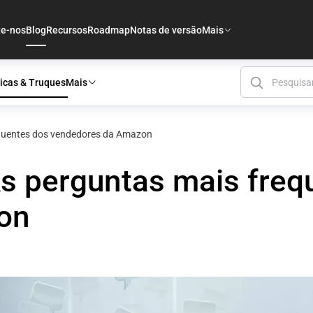
te-nos
Blog
Recursos
Roadmap
Notas de versão
Mais
icas & Truques
Mais
equentes dos vendedores da Amazon
As perguntas mais freq
on