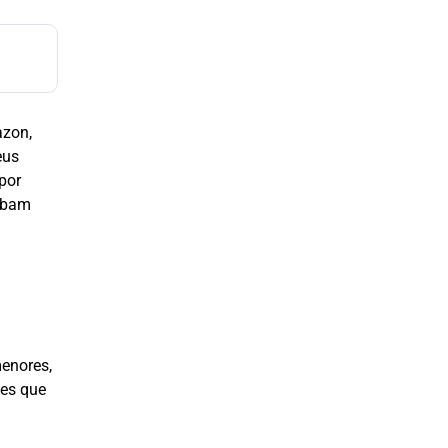
azon,
eus
por
cebam
menores,
les que