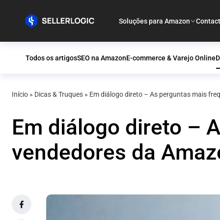
Soluções para Amazon
Contac
Todos os artigos
SEO na Amazon
E-commerce & Varejo Online
D
Início
»
Dicas & Truques
»
Em diálogo direto – As perguntas mais fr
Em diálogo direto – 
vendedores da Amaz