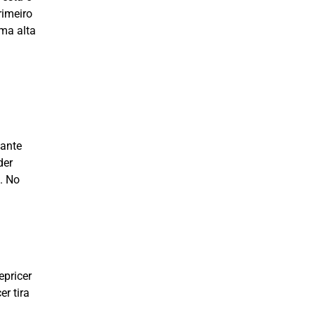
imeiro
ma alta
vante
der
. No
pricer
r tira