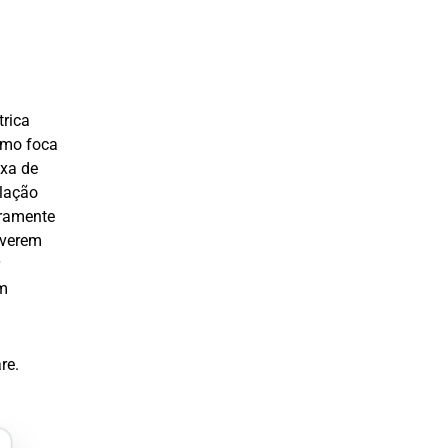
trica
tmo foca
axa de
elação
iramente
iverem
em
re.