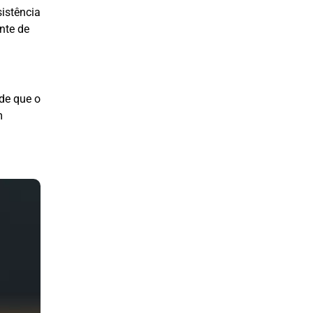
istência
nte de
de que o
m