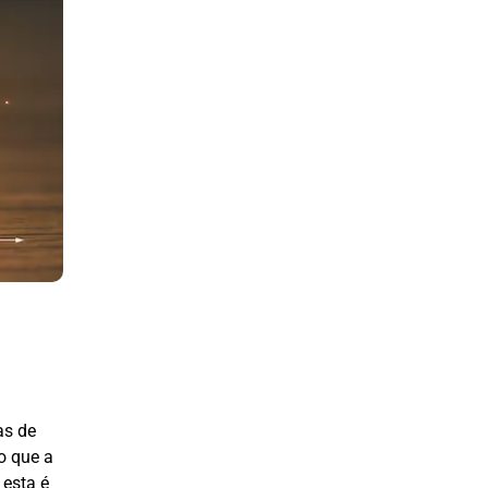
as de
o que a
 esta é