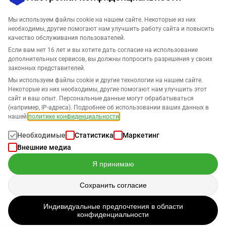
Мы используем файлы cookie на нашем сайте. Некоторые из них
необходимы, другие помогают нам улучшить работу сайта и повысить
качество обслуживания пользователей.
Если вам нет 16 лет и вы хотите дать согласие на использование
дополнительных сервисов, вы должны попросить разрешения у своих
законных представителей.
Компания
Мы используем файлы cookie и другие технологии на нашем сайте.
Некоторые из них необходимы, другие помогают нам улучшить этот
сайт и ваш опыт. Персональные данные могут обрабатываться
Поддержка
(например, IP-адреса). Подробнее об использовании ваших данных в
нашей
политике конфиденциальности
.
Решения для Amazon
Необходимые
Статистика
Маркетинг
Внешние медиа
Русский
Я принимаю
Сохранить согласие
Данные обрабатываются в соответствии с нашей
Политикой
Индивидуальные предпочтения в области
конфиденциальности
.
конфиденциальности