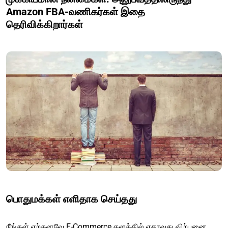
Amazon FBA-வணிகர்கள் இதை
தெரிவிக்கிறார்கள்
பொதுமக்கள் எளிதாக செய்தது
நீங்கள் ஏற்கனவே E-Commerce தளத்தில் ஏதாவது விற்பனை