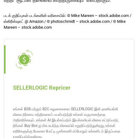
உத்தி "சூடான தலைவை காத்திருக்கவும்" என்பதாகும்.
படக் குறிப்புகள் படங்களின் வரிசையில்: © Mike Mareen – stock.adobe.com /
ஸ்கிரீன்ஷாட் @ Amazon / © photoschmidt – stock.adobe.com / © Mike
Mareen – stock.adobe.com
SELLERLOGIC Repricer
உங்கள் B2B மற்றும் B2C சலுகைகளை SELLERLOGIC இன் தானியங்கி
விலை நிர்ணய உத்திகளைப் பயன்படுத்தி உங்கள் வருமானத்தை
அதிகரிக்கவும். எங்கள் AI இயக்கப்படும் இயக்கவியல் விலை கட்டுப்பாடு,
நீங்கள் Buy Box ஐ மிக உயர்ந்த விலையில் உறுதிப்படுத்துகிறது, உங்கள்
எதிரிகளுக்கு மேலான போட்டி முன்னணி எப்போதும் உங்களிடம் இருப்பதை
உறுதிப்படுத்துகிறது.