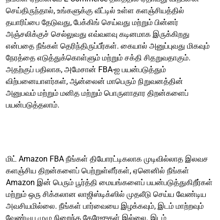
செய்திருந்தால், உங்களுக்கு வீட்டில் உள்ள களஞ்சியத்தில்
தயாரிப்பை தேடுவது, பேக்கிங் செய்வது மற்றும் பின்னர்
அஞ்சலிக்குச் செல்லுவது எவ்வளவு கடினமாக இருக்கிறது
என்பதை நீங்கள் தெரிந்திருப்பீர்கள். கையால் அனுப்புவது மிகவும்
நேரத்தை எடுத்துக்கொள்ளும் மற்றும் சக்தி சிதறுவதாகும்.
அதற்குப் பதிலாக, அமேசான் FBA-ஐ பயன்படுத்தும்
விற்பனையாளர்கள், ஆன்லைன் மாபெரும் நிறுவனத்தின்
அனுபவம் மற்றும் மனித மற்றும் பொருளாதார திறன்களைப்
பயன்படுத்தலாம்.
மிட் Amazon FBA நீங்கள் தியோரட்டிகலாக முடிவில்லாத இலவச
களஞ்சிய திறன்களைப் பெற்றுள்ளீர்கள், ஏனெனில் நீங்கள்
Amazon இன் பெரும் பூர்த்தி மையங்களைப் பயன்படுத்துகிறீர்கள்
மற்றும் ஒரு சிக்கலான லாஜிஸ்டிக்ஸில் முதலீடு செய்ய வேண்டிய
அவசியமில்லை. நீங்கள் பார்வையை இழக்கவும், இடம் மாற்றவும்
வேண்டிய முழு நிறைந்த கேரேஜுகள் இல்லை. இடம்