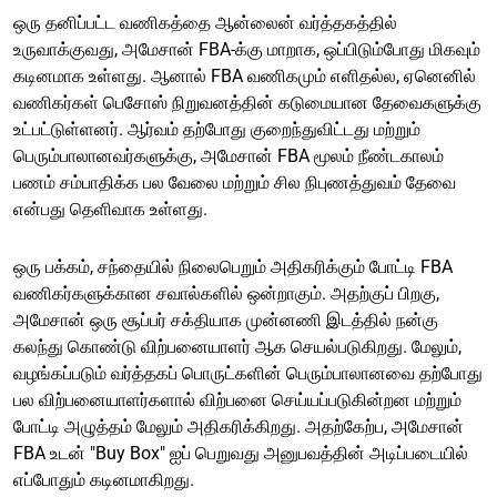
ஒரு தனிப்பட்ட வணிகத்தை ஆன்லைன் வர்த்தகத்தில்
உருவாக்குவது, அமேசான் FBA-க்கு மாறாக, ஒப்பிடும்போது மிகவும்
கடினமாக உள்ளது. ஆனால் FBA வணிகமும் எளிதல்ல, ஏனெனில்
வணிகர்கள் பெசோஸ் நிறுவனத்தின் கடுமையான தேவைகளுக்கு
உட்பட்டுள்ளனர். ஆர்வம் தற்போது குறைந்துவிட்டது மற்றும்
பெரும்பாலானவர்களுக்கு, அமேசான் FBA மூலம் நீண்டகாலம்
பணம் சம்பாதிக்க பல வேலை மற்றும் சில நிபுணத்துவம் தேவை
என்பது தெளிவாக உள்ளது.
ஒரு பக்கம், சந்தையில் நிலைபெறும் அதிகரிக்கும் போட்டி FBA
வணிகர்களுக்கான சவால்களில் ஒன்றாகும். அதற்குப் பிறகு,
அமேசான் ஒரு சூப்பர் சக்தியாக முன்னணி இடத்தில் நன்கு
கலந்து கொண்டு விற்பனையாளர் ஆக செயல்படுகிறது. மேலும்,
வழங்கப்படும் வர்த்தகப் பொருட்களின் பெரும்பாலானவை தற்போது
பல விற்பனையாளர்களால் விற்பனை செய்யப்படுகின்றன மற்றும்
போட்டி அழுத்தம் மேலும் அதிகரிக்கிறது. அதற்கேற்ப, அமேசான்
FBA உடன் "Buy Box" ஐப் பெறுவது அனுபவத்தின் அடிப்படையில்
எப்போதும் கடினமாகிறது.