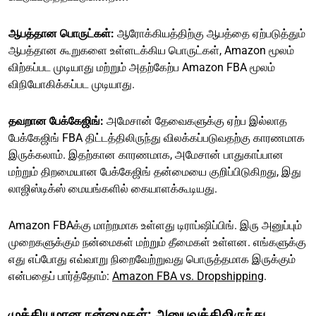
ஆபத்தான பொருட்கள்:
ஆரோக்கியத்திற்கு ஆபத்தை ஏற்படுத்தும்
ஆபத்தான கூறுகளை உள்ளடக்கிய பொருட்கள், Amazon மூலம்
விற்கப்பட முடியாது மற்றும் அதற்கேற்ப Amazon FBA மூலம்
விநியோகிக்கப்பட முடியாது.
தவறான பேக்கேஜிங்:
அமேசான் தேவைகளுக்கு ஏற்ப இல்லாத
பேக்கேஜிங் FBA திட்டத்திலிருந்து விலக்கப்படுவதற்கு காரணமாக
இருக்கலாம். இதற்கான காரணமாக, அமேசான் பாதுகாப்பான
மற்றும் திறமையான பேக்கேஜிங் தன்மையை குறிப்பிடுகிறது, இது
லாஜிஸ்டிக்ஸ் மையங்களில் கையாளக்கூடியது.
Amazon FBAக்கு மாற்றமாக உள்ளது டிராப்ஷிப்பிங். இரு அனுப்பும்
முறைகளுக்கும் நன்மைகள் மற்றும் தீமைகள் உள்ளன. எங்களுக்கு
எது எப்போது எவ்வாறு நிறைவேற்றுவது பொருத்தமாக இருக்கும்
என்பதைப் பார்த்தோம்:
Amazon FBA vs. Dropshipping
.
முக்கியமான நன்மைகள்: அனுபவத்திலிருந்து