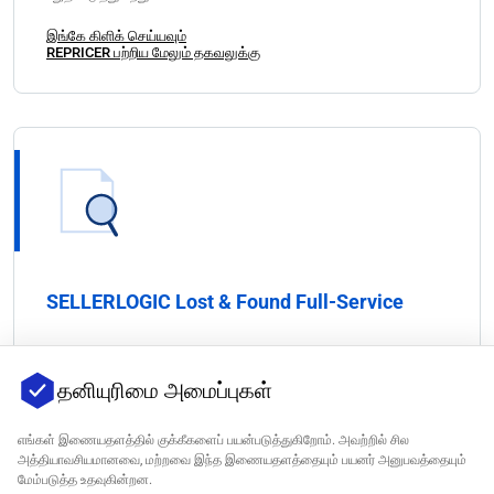
இங்கே கிளிக் செய்யவும்
REPRICER பற்றிய மேலும் தகவலுக்கு
SELLERLOGIC Lost & Found Full-Service
ஒவ்வொரு FBA பரிவர்த்தனையையும் ஆய்வு செய்கிறது மற்றும் FBA
தனியுரிமை அமைப்புகள்
பிழைகளால் ஏற்படும் மீள்பணம் கோரிக்கைகளை அடையாளம் காண்கிறது.
Lost & Found சிக்கல்களை தீர்க்குதல், கோரிக்கை தாக்கல் செய்தல் மற்றும்
அமேசானுடன் தொடர்பு கொள்ளுதல் உள்ளிட்ட முழு மீள்பணம்
எங்கள் இணையதளத்தில் குக்கீகளைப் பயன்படுத்துகிறோம். அவற்றில் சில
செயல்முறையை நிர்வகிக்கிறது. உங்கள் Lost & Found Full-Service
அத்தியாவசியமானவை, மற்றவை இந்த இணையதளத்தையும் பயனர் அனுபவத்தையும்
டாஷ்போர்டில் அனைத்து மீள்பணங்களின் முழு கண்ணோட்டமும் எப்போதும்
மேம்படுத்த உதவுகின்றன.