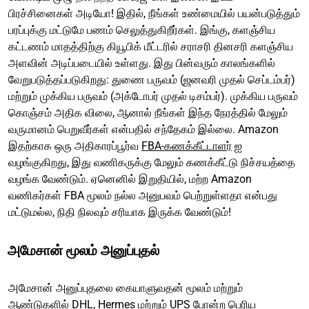
பிரச்சினைகள் அடியோ! இதில், நீங்கள் உண்மையில் பயன்படுத்தும்
பரப்புக்கு மட்டுமே பணம் செலுத்துகிறீர்கள். இங்கு, களஞ்சிய
கட்டணம் மாதத்திற்கு கியூபிக் மீட்டரில் சராசரி தினசரி களஞ்சிய
அளவின் அடிப்படையில் உள்ளது. இது பின்வரும் காலங்களில்
வேறுபடுத்தப்படுகிறது: துணை பருவம் (ஜனவரி முதல் செப்டம்பர்)
மற்றும் முக்கிய பருவம் (அக்டோபர் முதல் டிசம்பர்). முக்கிய பருவம்
கொஞ்சம் அதிக விலை, ஆனால் நீங்கள் இந்த நேரத்தில் மேலும்
வருமானம் பெறுவீர்கள் என்பதில் சந்தேகம் இல்லை. Amazon
இதற்காக ஒரு அதிகாரப்பூர்வ
FBA-கணக்கீட்டாளர்
ஐ
வழங்குகிறது, இது வணிகருக்கு மேலும் கணக்கீட்டு நிச்சயத்தை
வழங்க வேண்டும். ஏனெனில் இறுதியில், மற்ற Amazon
வணிகர்கள் FBA மூலம் நல்ல அனுபவம் பெற்றுள்ளதா என்பது
மட்டுமல்ல, நிதி நிலவும் சரியாக இருக்க வேண்டும்!
அமேசான் மூலம் அனுப்புதல்
அமேசான் அனுப்புதலை கையாளுவதன் மூலம் மற்றும்
ஆண்டுகளில் DHL, Hermes மற்றும் UPS போன்ற பெரிய