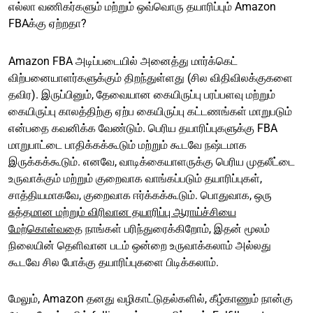
எல்லா வணிகர்களும் மற்றும் ஒவ்வொரு தயாரிப்பும் Amazon
FBAக்கு ஏற்றதா?
Amazon FBA அடிப்படையில் அனைத்து மார்க்கெட்
விற்பனையாளர்களுக்கும் திறந்துள்ளது (சில விதிவிலக்குகளை
தவிர). இருப்பினும், தேவையான கையிருப்பு பரப்பளவு மற்றும்
கையிருப்பு காலத்திற்கு ஏற்ப கையிருப்பு கட்டணங்கள் மாறுபடும்
என்பதை கவனிக்க வேண்டும். பெரிய தயாரிப்புகளுக்கு FBA
மாறுபாட்டை பாதிக்கக்கூடும் மற்றும் கூடவே நஷ்டமாக
இருக்கக்கூடும். எனவே, வாடிக்கையாளருக்கு பெரிய முதலீட்டை
உருவாக்கும் மற்றும் குறைவாக வாங்கப்படும் தயாரிப்புகள்,
சாத்தியமாகவே, குறைவாக ஈர்க்கக்கூடும். பொதுவாக,
ஒரு
சுத்தமான மற்றும் விரிவான தயாரிப்பு ஆராய்ச்சியை
மேற்கொள்வதை
நாங்கள் பரிந்துரைக்கிறோம், இதன் மூலம்
நிலையின் தெளிவான படம் ஒன்றை உருவாக்கலாம் அல்லது
கூடவே சில போக்கு தயாரிப்புகளை பிடிக்கலாம்.
மேலும், Amazon தனது வழிகாட்டுதல்களில், கீழ்காணும் நான்கு