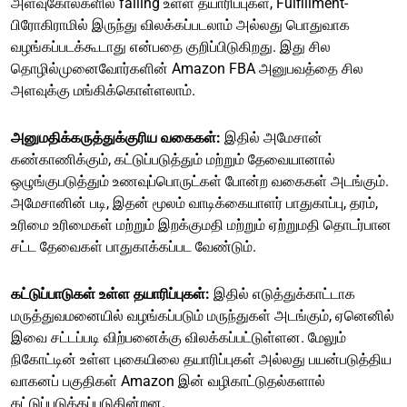
அளவுகோல்களில் falling உள்ள தயாரிப்புகள், Fulfillment-
பிரோகிராமில் இருந்து விலக்கப்படலாம் அல்லது பொதுவாக
வழங்கப்படக்கூடாது என்பதை குறிப்பிடுகிறது. இது சில
தொழில்முனைவோர்களின் Amazon FBA அனுபவத்தை சில
அளவுக்கு மங்கிக்கொள்ளலாம்.
அனுமதிக்கருத்துக்குரிய வகைகள்:
இதில் அமேசான்
கண்காணிக்கும், கட்டுப்படுத்தும் மற்றும் தேவையானால்
ஒழுங்குபடுத்தும் உணவுப்பொருட்கள் போன்ற வகைகள் அடங்கும்.
அமேசானின் படி, இதன் மூலம் வாடிக்கையாளர் பாதுகாப்பு, தரம்,
உரிமை உரிமைகள் மற்றும் இறக்குமதி மற்றும் ஏற்றுமதி தொடர்பான
சட்ட தேவைகள் பாதுகாக்கப்பட வேண்டும்.
கட்டுப்பாடுகள் உள்ள தயாரிப்புகள்:
இதில் எடுத்துக்காட்டாக
மருத்துவமனையில் வழங்கப்படும் மருந்துகள் அடங்கும், ஏனெனில்
இவை சட்டப்படி விற்பனைக்கு விலக்கப்பட்டுள்ளன. மேலும்
நிகோட்டின் உள்ள புகையிலை தயாரிப்புகள் அல்லது பயன்படுத்திய
வாகனப் பகுதிகள் Amazon இன் வழிகாட்டுதல்களால்
கட்டுப்படுத்தப்படுகின்றன.