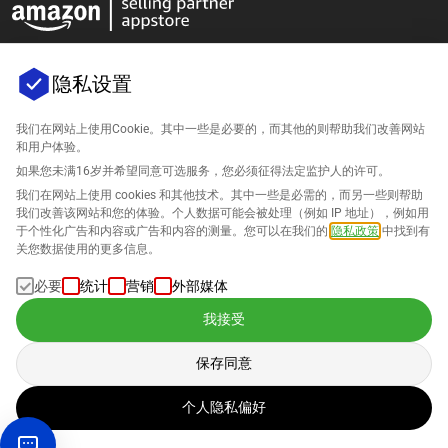
隐私设置
我们在网站上使用Cookie。其中一些是必要的，而其他的则帮助我们改善网站
公司
和用户体验。
如果您未满16岁并希望同意可选服务，您必须征得法定监护人的许可。
支持
我们在网站上使用 cookies 和其他技术。其中一些是必需的，而另一些则帮助
我们改善该网站和您的体验。个人数据可能会被处理（例如 IP 地址），例如用
针对Amazon的解决方案
于个性化广告和内容或广告和内容的测量。您可以在我们的
隐私政策
中找到有
关您数据使用的更多信息。
中文
必要
统计
营销
外部媒体
我接受
保存同意
数据的处理遵循我们的
隐私政策
。
个人隐私偏好
版权 © 2026 SELLERLOGIC。保留所有权利。