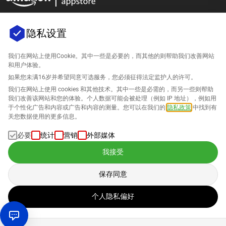
隐私设置
我们在网站上使用Cookie。其中一些是必要的，而其他的则帮助我们改善网站
公司
和用户体验。
如果您未满16岁并希望同意可选服务，您必须征得法定监护人的许可。
支持
我们在网站上使用 cookies 和其他技术。其中一些是必需的，而另一些则帮助
我们改善该网站和您的体验。个人数据可能会被处理（例如 IP 地址），例如用
针对Amazon的解决方案
于个性化广告和内容或广告和内容的测量。您可以在我们的
隐私政策
中找到有
关您数据使用的更多信息。
中文
必要
统计
营销
外部媒体
我接受
保存同意
数据的处理遵循我们的
隐私政策
。
个人隐私偏好
版权 © 2026 SELLERLOGIC。保留所有权利。