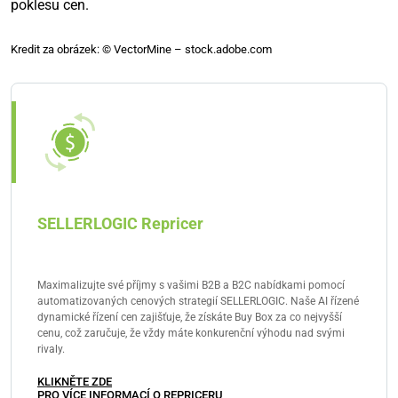
poklesu cen.
Kredit za obrázek: © VectorMine – stock.adobe.com
SELLERLOGIC Repricer
Maximalizujte své příjmy s vašimi B2B a B2C nabídkami pomocí
automatizovaných cenových strategií SELLERLOGIC. Naše AI řízené
dynamické řízení cen zajišťuje, že získáte Buy Box za co nejvyšší
cenu, což zaručuje, že vždy máte konkurenční výhodu nad svými
rivaly.
KLIKNĚTE ZDE
PRO VÍCE INFORMACÍ O REPRICERU