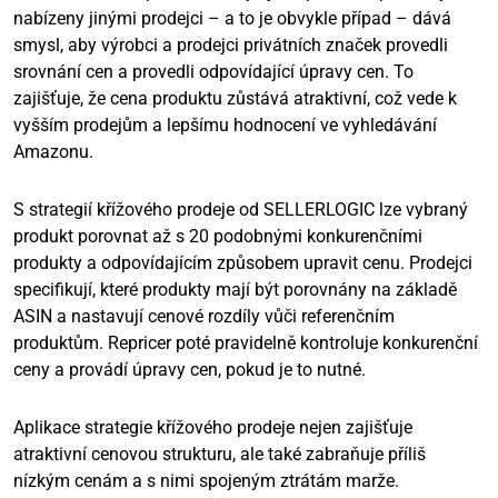
nabízeny jinými prodejci – a to je obvykle případ – dává
smysl, aby výrobci a prodejci privátních značek provedli
srovnání cen a provedli odpovídající úpravy cen. To
zajišťuje, že cena produktu zůstává atraktivní, což vede k
vyšším prodejům a lepšímu hodnocení ve vyhledávání
Amazonu.
S strategií křížového prodeje od SELLERLOGIC lze vybraný
produkt porovnat až s 20 podobnými konkurenčními
produkty a odpovídajícím způsobem upravit cenu. Prodejci
specifikují, které produkty mají být porovnány na základě
ASIN a nastavují cenové rozdíly vůči referenčním
produktům. Repricer poté pravidelně kontroluje konkurenční
ceny a provádí úpravy cen, pokud je to nutné.
Aplikace strategie křížového prodeje nejen zajišťuje
atraktivní cenovou strukturu, ale také zabraňuje příliš
nízkým cenám a s nimi spojeným ztrátám marže.