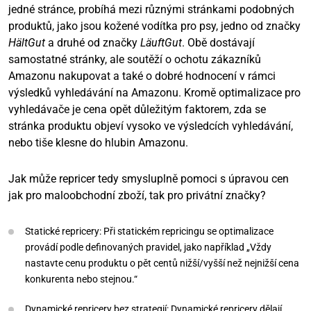
jedné stránce, probíhá mezi různými stránkami podobných
produktů, jako jsou kožené vodítka pro psy, jedno od značky
HältGut
a druhé od značky
LäuftGut
. Obě dostávají
samostatné stránky, ale soutěží o ochotu zákazníků
Amazonu nakupovat a také o dobré hodnocení v rámci
výsledků vyhledávání na Amazonu. Kromě optimalizace pro
vyhledávače je cena opět důležitým faktorem, zda se
stránka produktu objeví vysoko ve výsledcích vyhledávání,
nebo tiše klesne do hlubin Amazonu.
Jak může repricer tedy smysluplně pomoci s úpravou cen
jak pro maloobchodní zboží, tak pro privátní značky?
Statické repricery: Při statickém repricingu se optimalizace
provádí podle definovaných pravidel, jako například „Vždy
nastavte cenu produktu o pět centů nižší/vyšší než nejnižší cena
konkurenta nebo stejnou.“
Dynamické repricery bez strategií: Dynamické repricery dělají