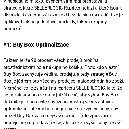
V následujícím textu bychom vám rádi představili tři
strategie, které
SELLERLOGIC Repricer
nabízí a které jsou k
dispozici každému zákazníkovi bez dalších nákladů. Lze je
aplikovat jak na jednotlivé produkty, tak na skupiny
produktů.
#1: Buy Box Optimalizace
Faktem je, že 90 procent všech prodejů probíhá
prostřednictvím pole nákupního košíku. Proto kdo vlastní
Buy Box, zachycuje většinu prodejů, a tedy strategie Buy
Box je jádrem pro všechny prodejce maloobchodního zboží.
Nicméně, co je zvláštní na repriceru SELLERLOGIC, je to, že
se nezakládá pouze na nejnižší ceně, aby vyhrál Buy Box.
Jakmile je tohoto cíle dosaženo, nástroj se nezastaví v
optimalizaci, ale místo toho pracuje na zvýšení ceny, aby
udržel Buy Box za co nejvyšší cenu. Tímto způsobem
prodejci nejen prodávají více, ale také za vyšší ceny a vyšší