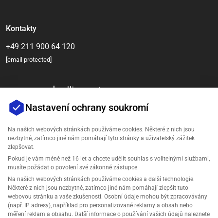
Kontakty
+49 211 900 64 120
[email protected]
Nastavení ochrany soukromí
Na našich webových stránkách používáme cookies. Některé z nich jsou
nezbytné, zatímco jiné nám pomáhají tyto stránky a uživatelský zážitek
zlepšovat.
Společnost
Pokud je vám méně než 16 let a chcete udělit souhlas s volitelnými službami,
musíte požádat o povolení své zákonné zástupce.
Podpora
Na našich webových stránkách používáme cookies a další technologie.
Některé z nich jsou nezbytné, zatímco jiné nám pomáhají zlepšit tuto
webovou stránku a vaše zkušenosti. Osobní údaje mohou být zpracovávány
Řešení pro Amazon
(např. IP adresy), například pro personalizované reklamy a obsah nebo
měření reklam a obsahu. Další informace o používání vašich údajů naleznete