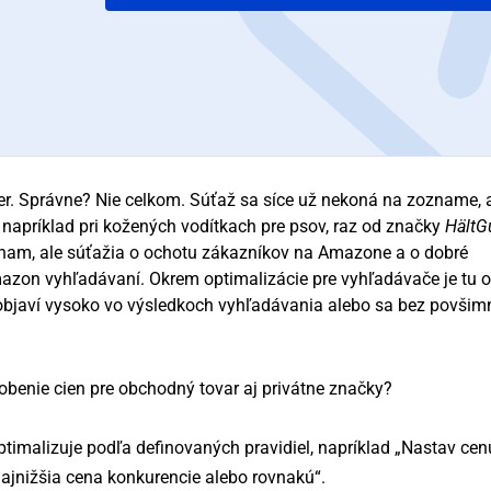
cer. Správne? Nie celkom. Súťaž sa síce už nekoná na zozname, 
príklad pri kožených vodítkach pre psov, raz od značky
HältG
nam, ale súťažia o ochotu zákazníkov na Amazone a o dobré
azon vyhľadávaní. Okrem optimalizácie pre vyhľadávače je tu 
objaví vysoko vo výsledkoch vyhľadávania alebo sa bez povšim
benie cien pre obchodný tovar aj privátne značky?
optimalizuje podľa definovaných pravidiel, napríklad „Nastav cen
najnižšia cena konkurencie alebo rovnakú“.