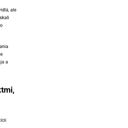
dlá, ale
skali
to
ania
že
ja a
ktmi,
ícii