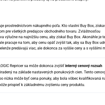
uje prostredníctvom nákupného poľa. Kto vlastní Buy Box, získa
dcom pre všetkých predajcov obchodného tovaru. Zvláštnosťou
a výlučne na najnižšiu cenu, aby získal Buy Box. Akonáhle je te
ale pracuje na tom, aby cenu opäť zvýšil tak, aby sa Buy Box ud
lenže predávajú viac, ale dokonca za vyššie ceny a s vyššími 
GIC Repricer sa môže dokonca zvýšiť
interný cenový rozsah
priradený na základe nastavených ponukových cien. Tento cenov
ebo nízka môže byť cena ponuky, aby bola vôbec kvalifikovaná n
môže prispieť k základnému zvýšeniu ceny produktu.