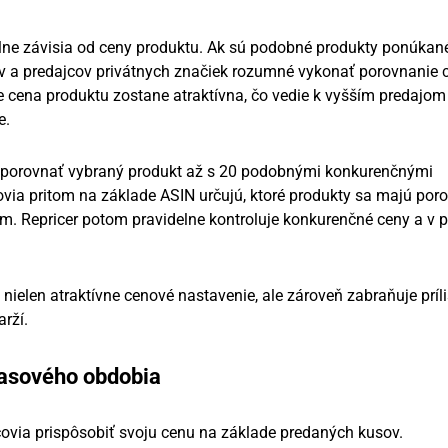
ne závisia od ceny produktu. Ak sú podobné produkty ponúkan
ov a predajcov privátnych značiek rozumné vykonať porovnanie c
e cena produktu zostane atraktívna, čo vedie k vyšším predajom
e.
 porovnať vybraný produkt až s 20 podobnými konkurenčnými
via pritom na základe ASIN určujú, ktoré produkty sa majú poro
. Repricer potom pravidelne kontroluje konkurenčné ceny a v p
nielen atraktívne cenové nastavenie, ale zároveň zabraňuje príli
rží.
časového obdobia
ovia prispôsobiť svoju cenu na základe predaných kusov.