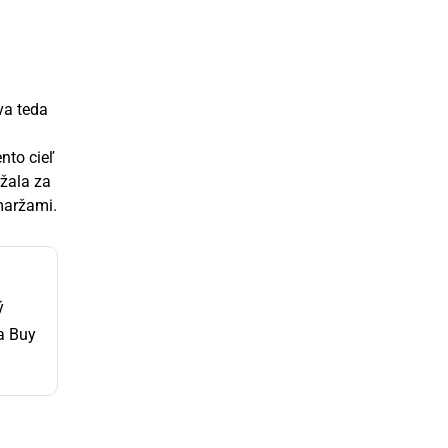
va teda
nto cieľ
ržala za
maržami.
ý
a Buy