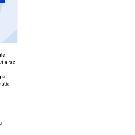
ale
ut
a raz
opäť
nutia
u