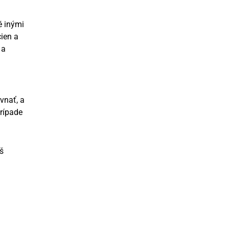
é inými
ien a
 a
vnať, a
rípade
š