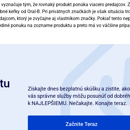
a vyznačuje tým, že rovnaký produkt ponúka viacero predajcov. 
ubné kefky od Oral-B. Pri privátnych značkách je však situácia tr
dajcom, ktorý je zvyčajne aj vlastníkom značky. Pokiaľ tento ne
jediné ponuku na zozname produktu a preto má vo väčšine príp
tu
Získajte dnes bezplatnú skúšku a zistite, ako
vás správne služby môžu posunúť od dobré
k NAJLEPŠIEMU. Nečakajte. Konajte teraz.
Začnite Teraz