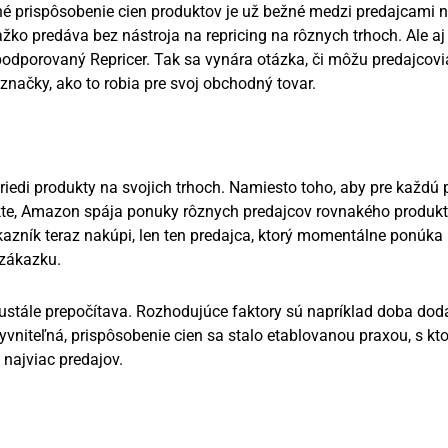
 prispôsobenie cien produktov je už bežné medzi predajcami 
o predáva bez nástroja na repricing na rôznych trhoch. Ale aj
podporovaný Repricer. Tak sa vynára otázka, či môžu predajcovi
 značky, ako to robia pre svoj obchodný tovar.
iedi produkty na svojich trhoch. Namiesto toho, aby pre každú
ukte, Amazon spája ponuky rôznych predajcov rovnakého produk
kazník teraz nakúpi, len ten predajca, ktorý momentálne ponúka
 zákazku.
eustále prepočítava. Rozhodujúce faktory sú napríklad doba dod
yvniteľná, prispôsobenie cien sa stalo etablovanou praxou, s kt
 najviac predajov.