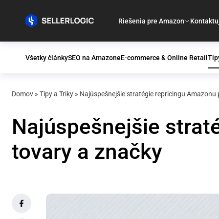
Riešenia pre Amazon
Kontaktu
Všetky články
SEO na Amazone
E-commerce & Online Retail
Tip
Domov
»
Tipy a Triky
»
Najúspešnejšie stratégie repricingu Amazonu
Najúspešnejšie stra
tovary a značky