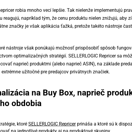
pricer robia mnoho vecí lepšie. Tak nielenže implementujú pravi
u reagujú, napríklad tým, že cenu produktu nielen znižujú, aby zí
átne značky je však aplikácia ťažká, pretože takéto nástroje čas
bré nástroje však ponúkajú možnosť prispôsobiť spôsob fungov
dníctvom optimalizačných stratégií. SELLERLOGIC Repricer sa mô
acovať naprieč produktmi (alebo naprieč ASIN), na základe preda
extrémne užitočné pre predajcov privátnych značiek.
malizácia na Buy Box, naprieč produ
ého obdobia
ratégie, ktoré
SELLERLOGIC Repricer
prináša a ktoré sú k dispoz
ovať na jednotlivé produkty aj na produktové skupiny.