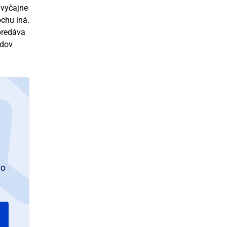
Zvyčajne
ochu iná.
predáva
adov
ho