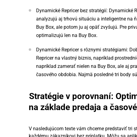
Dynamické Repricer bez stratégií: Dynamické Re
analyzujú aj trhovú situáciu a inteligentne na ň
Buy Box, ale potom ju aj opäť zvyšujú. Pre priv
optimalizujú len na Buy Box.
Dynamické Repricer s rôznymi stratégiami: Do
Repricer na vlastný biznis, napríklad prostre
napríklad zamerať nielen na Buy Box, ale aj pr
časového obdobia. Najmä posledné tri body sú 
Stratégie v porovnaní: Opti
na základe predaja a časov
V nasledujúcom texte vám chceme predstaviť tri st
každému zákazníkovi bez príplatku. Môžu sa aplik