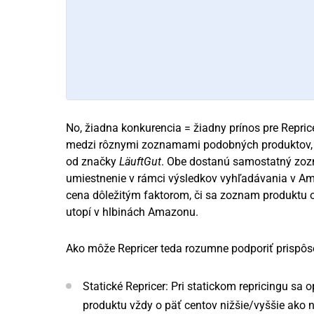
No, žiadna konkurencia = žiadny prínos pre Repri
medzi rôznymi zoznamami podobných produktov, na
od značky
LäuftGut
. Obe dostanú samostatný zoz
umiestnenie v rámci výsledkov vyhľadávania v Am
cena dôležitým faktorom, či sa zoznam produktu 
utopí v hlbinách Amazonu.
Ako môže Repricer teda rozumne podporiť prispôso
Statické Repricer: Pri statickom repricingu sa 
produktu vždy o päť centov nižšie/vyššie ako 