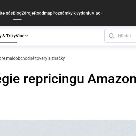
jte nás
Blog
Zdroje
Roadmap
Poznámky k vydaniu
Viac
y & Triky
Viac
 pre maloobchodné tovary a značky
tégie repricingu Amaz