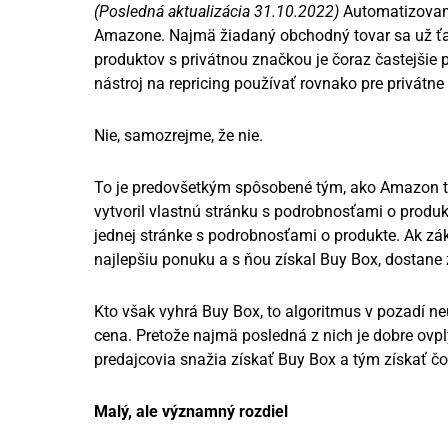
(Posledná aktualizácia 31.10.2022)
Automatizované
Amazone. Najmä žiadaný obchodný tovar sa už ťažk
produktov s privátnou značkou je čoraz častejšie 
nástroj na repricing používať rovnako pre privátne
Nie, samozrejme, že nie.
To je predovšetkým spôsobené tým, ako Amazon tr
vytvoril vlastnú stránku s podrobnosťami o prod
jednej stránke s podrobnosťami o produkte. Ak zá
najlepšiu ponuku a s ňou získal Buy Box, dostane
Kto však vyhrá Buy Box, to algoritmus v pozadí n
cena. Pretože najmä posledná z nich je dobre ovpl
predajcovia snažia získať Buy Box a tým získať čo
Malý, ale významný rozdiel