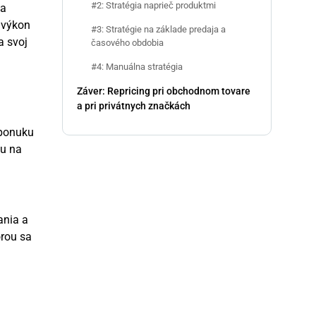
#2: Stratégia naprieč produktmi
na
 výkon
#3: Stratégie na základe predaja a
a svoj
časového obdobia
#4: Manuálna stratégia
Záver: Repricing pri obchodnom tovare
a pri privátnych značkách
 ponuku
tu na
ania a
orou sa