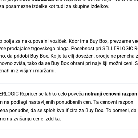
 za posamezne izdelke kot tudi za skupine izdelkov.
ko polja za nakupovalni voziček. Kdor ima Buy Box, prevzame ve
za vse prodajalce trgovskega blaga. Posebnost pri SELLERLOGIC R
no, da pridobi Buy Box. Ko je ta cilj dosežen, orodje ne preneha 
ovno zviša, tako da se Buy Box ohrani pri najvišji možni ceni. 
cenah in z višjimi maržami.
RLOGIC Repricer se lahko celo poveča
notranji cenovni razpon
jen na podlagi nastavljenih ponudbenih cen. Ta cenovni razpon
 cena ponudbe, da se sploh kvalificira za Buy Box. To pomeni, da
šnemu zvišanju cene izdelka.