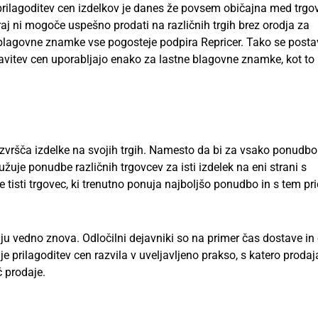
rilagoditev cen izdelkov je danes že povsem običajna med trgo
j ni mogoče uspešno prodati na različnih trgih brez orodja za
 blagovne znamke vse pogosteje podpira Repricer. Tako se posta
stavitev cen uporabljajo enako za lastne blagovne znamke, kot to
vršča izdelke na svojih trgih. Namesto da bi za vsako ponudbo 
uje ponudbe različnih trgovcev za isti izdelek na eni strani s
 tisti trgovec, ki trenutno ponuja najboljšo ponudbo in s tem pr
ju vedno znova. Odločilni dejavniki so na primer čas dostave in
e prilagoditev cen razvila v uveljavljeno prakso, s katero prodaj
č prodaje.