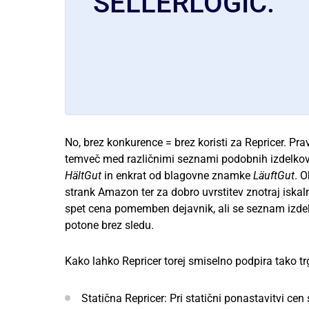
SELLERLOGIC.
No, brez konkurence = brez koristi za Repricer. Pr
temveč med različnimi seznami podobnih izdelkov,
HältGut
in enkrat od blagovne znamke
LäuftGut
. 
strank Amazon ter za dobro uvrstitev znotraj iskal
spet cena pomemben dejavnik, ali se seznam izdelk
potone brez sledu.
Kako lahko Repricer torej smiselno podpira tako tr
Statična Repricer: Pri statični ponastavitvi cen