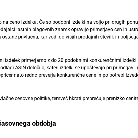
na ceno izdelka. Če so podobni izdelki na voljo pri drugih pon
rodajalci lastnih blagovnih znamk opravijo primerjavo cen in ust
 ostane privlačna, kar vodi do višjih prodajnih številk in boljšeg
ni izdelek primerjamo z do 20 podobnimi konkurenčnimi izdelki 
dlagi ASIN določijo, kateri izdelki se upoštevajo pri primerjavi, 
epricer nato redno preverja konkurenčne cene in po potrebi izved
vlačne cenovne politike, temveč hkrati preprečuje prenizko cenite
n časovnega obdobja