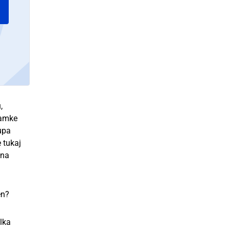
,
namke
upa
 tukaj
ona
en?
elka