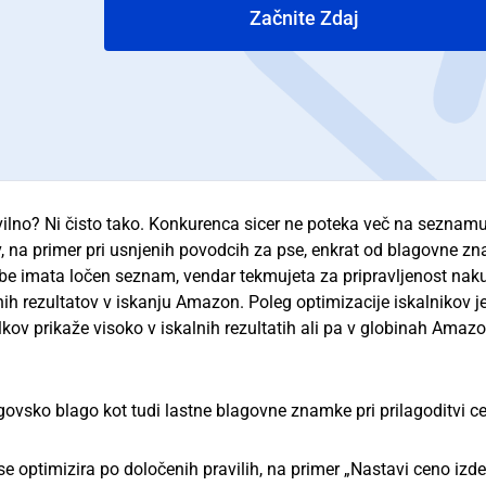
Začnite Zdaj
avilno? Ni čisto tako. Konkurenca sicer ne poteka več na seznamu
 na primer pri usnjenih povodcih za pse, enkrat od blagovne z
Obe imata ločen seznam, vendar tekmujeta za pripravljenost nak
nih rezultatov v iskanju Amazon. Poleg optimizacije iskalnikov je
ov prikaže visoko v iskalnih rezultatih ali pa v globinah Amaz
govsko blago kot tudi lastne blagovne znamke pri prilagoditvi c
 se optimizira po določenih pravilih, na primer „Nastavi ceno izd