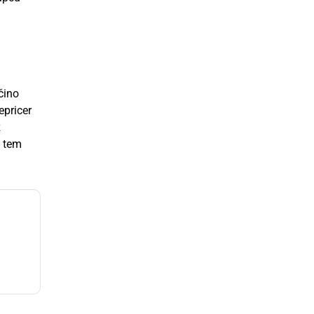
čino
epricer
z
S tem