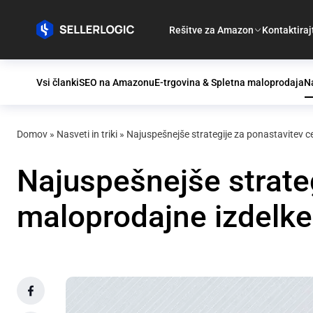
Rešitve za Amazon
Kontaktiraj
Vsi članki
SEO na Amazonu
E-trgovina & Spletna maloprodaja
Na
Domov
»
Nasveti in triki
»
Najuspešnejše strategije za ponastavitev 
Najuspešnejše strate
maloprodajne izdelk