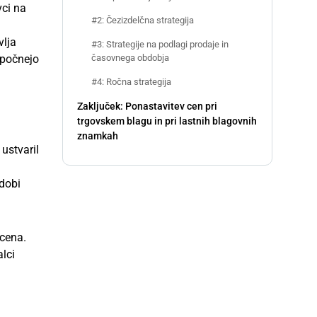
vci na
#2: Čezizdelčna strategija
vlja
#3: Strategije na podlagi prodaje in
časovnega obdobja
 počnejo
#4: Ročna strategija
Zaključek: Ponastavitev cen pri
trgovskem blagu in pri lastnih blagovnih
znamkah
ustvaril
idobi
 cena.
alci