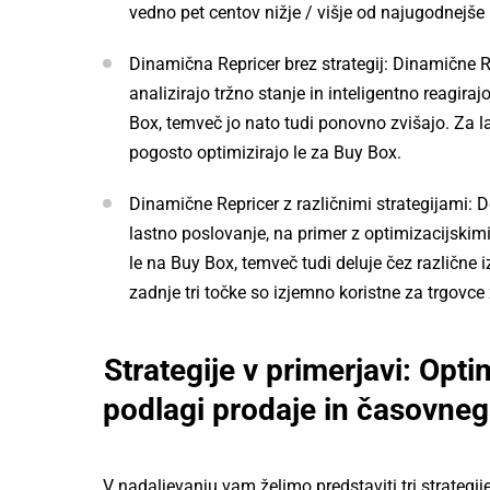
vedno pet centov nižje / višje od najugodnejše
Dinamična Repricer brez strategij: Dinamične Re
analizirajo tržno stanje in inteligentno reagira
Box, temveč jo nato tudi ponovno zvišajo. Za 
pogosto optimizirajo le za Buy Box.
Dinamične Repricer z različnimi strategijami:
lastno poslovanje, na primer z optimizacijski
le na Buy Box, temveč tudi deluje čez različne 
zadnje tri točke so izjemno koristne za trgovc
Strategije v primerjavi: Opt
podlagi prodaje in časovneg
V nadaljevanju vam želimo predstaviti tri strategije