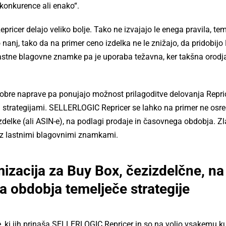
 konkurence ali enako“.
pricer delajo veliko bolje. Tako ne izvajajo le enega pravila, te
jo nanj, tako da na primer ceno izdelka ne le znižajo, da pridobijo
lastne blagovne znamke pa je uporaba težavna, ker takšna orodj
 Dobre naprave pa ponujajo možnost prilagoditve delovanja Repri
mi strategijami. SELLERLOGIC Repricer se lahko na primer ne osr
izdelke (ali ASIN-e), na podlagi prodaje in časovnega obdobja. Zl
e z lastnimi blagovnimi znamkami.
imizacija za Buy Box, čezizdelčne, na
a obdobja temelječe strategije
, ki jih prinaša
SELLERLOGIC Repricer
in so na voljo vsakemu k