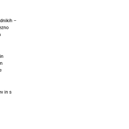
udnikih –
rezno
a
in
in
e
v in s