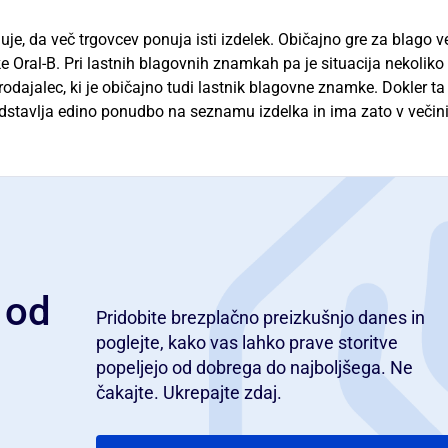
uje, da več trgovcev ponuja isti izdelek. Običajno gre za blago v
 Oral-B. Pri lastnih blagovnih znamkah pa je situacija nekoliko
dajalec, ki je običajno tudi lastnik blagovne znamke. Dokler ta
stavlja edino ponudbo na seznamu izdelka in ima zato v večin
 od
Pridobite brezplačno preizkušnjo danes in
poglejte, kako vas lahko prave storitve
popeljejo od dobrega do najboljšega. Ne
čakajte. Ukrepajte zdaj.