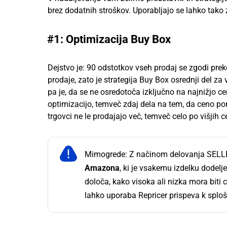
brez dodatnih stroškov. Uporabljajo se lahko tako
#1: Optimizacija Buy Box
Dejstvo je: 90 odstotkov vseh prodaj se zgodi pre
prodaje, zato je strategija Buy Box osrednji del 
pa je, da se ne osredotoča izključno na najnižjo ce
optimizacijo, temveč zdaj dela na tem, da ceno pon
trgovci ne le prodajajo več, temveč celo po višjih 
Mimogrede: Z načinom delovanja SELLE
Amazona
, ki je vsakemu izdelku dodel
določa, kako visoka ali nizka mora biti
lahko uporaba Repricer prispeva k splo