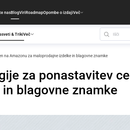
te nas
Blog
Viri
Roadmap
Opombe o izdaji
Več
sveti & Triki
Več
cen na Amazonu za maloprodajne izdelke in blagovne znamke
gije za ponastavitev 
e in blagovne znamke