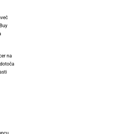
mveč
 Buy
a
cer na
edotoča
asti
upcu