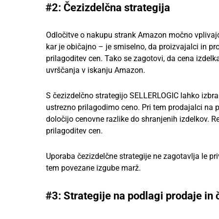
#2: Čezizdelčna strategija
Odločitve o nakupu strank Amazon močno vplivajo 
kar je običajno – je smiselno, da proizvajalci in p
prilagoditev cen. Tako se zagotovi, da cena izdelka
uvrščanja v iskanju Amazon.
S čezizdelčno strategijo SELLERLOGIC lahko izbra
ustrezno prilagodimo ceno. Pri tem prodajalci na po
določijo cenovne razlike do shranjenih izdelkov. R
prilagoditev cen.
Uporaba čezizdelčne strategije ne zagotavlja le pri
tem povezane izgube marž.
#3: Strategije na podlagi prodaje i