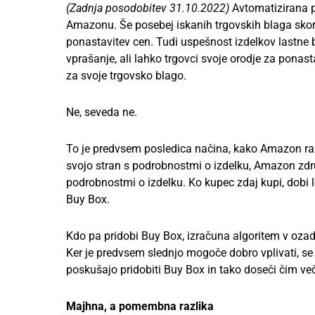
(Zadnja posodobitev 31.10.2022)
Avtomatizirana p
Amazonu. Še posebej iskanih trgovskih blaga skora
ponastavitev cen. Tudi uspešnost izdelkov lastne
vprašanje, ali lahko trgovci svoje orodje za pona
za svoje trgovsko blago.
Ne, seveda ne.
To je predvsem posledica načina, kako Amazon raz
svojo stran s podrobnostmi o izdelku, Amazon združ
podrobnostmi o izdelku. Ko kupec zdaj kupi, dobi le
Buy Box.
Kdo pa pridobi Buy Box, izračuna algoritem v ozad
Ker je predvsem slednjo mogoče dobro vplivati, se j
poskušajo pridobiti Buy Box in tako doseči čim ve
Majhna, a pomembna razlika