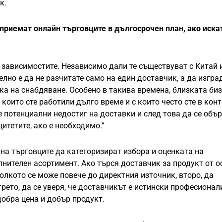
к.
приемат онлайн търговците в дългосрочен план, ако иска
ат зависимостите. Независимо дали те съществуват с Китай 
елно е да не разчитате само на един доставчик, а да изгра
ка на снабдяване. Особено в такива времена, близката би
 които сте работили дълго време и с които често сте в конт
е потенциални недостиг на доставки и след това да се объ
итетите, ако е необходимо.”
 на търговците да категоризират избора и оценката на
лнителен асортимент. Ако търся доставчик за продукт от 
олкото се може повече до директния източник, второ, да
ето, да се уверя, че доставчикът е истински професионал
добра цена и добър продукт.