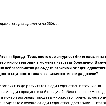
ърви път през пролетта на 2020 г.
е г-н Брандт! Това, което със сигурност бихте казали на 
ето много търговци в момента чувстват болезнено: В случ
лно неблагоприятно да бъдете зависими от един единстве
едостатъци, които такава зависимост може да донесе?
благоприятно да разчитате на един единствен източник на
е само един продукт, в който случай обикновено не може да
 в който търговецът продава множество продукти, често д
 снабдявате с всичко от един единствен доставчик – неза