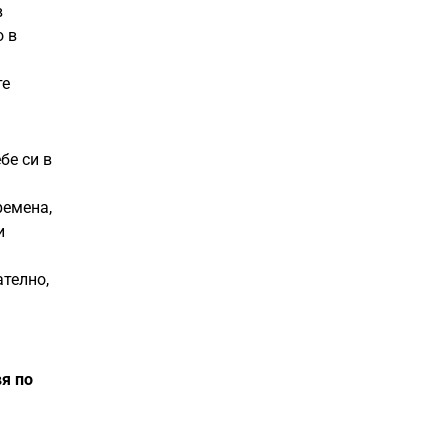
в
о в
те
бе си в
ремена,
и
ателно,
вя по