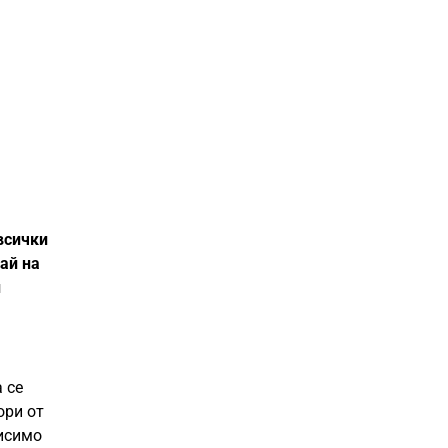
всички
ай на
н
 се
ори от
висимо