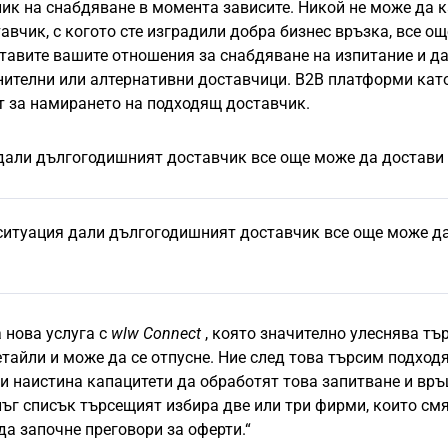
ник на снабдяване в момента зависите. Никой не може да 
вчик, с когото сте изградили добра бизнес връзка, все о
ставите вашите отношения за снабдяване на изпитание и д
лнителни или алтернативни доставчици. B2B платформи кат
 за намирането на подходящ доставчик.
дали дългогодишният доставчик все още може да достави 
 ситуация дали дългогодишният доставчик все още може д
 нова услуга с
wlw Connect
, която значително улеснява тъ
тайли и може да се отпусне. Ние след това търсим подход
 и наистина капацитети да обработят това запитване и вр
лъг списък търсещият избира две или три фирми, които смя
да започне преговори за оферти.“