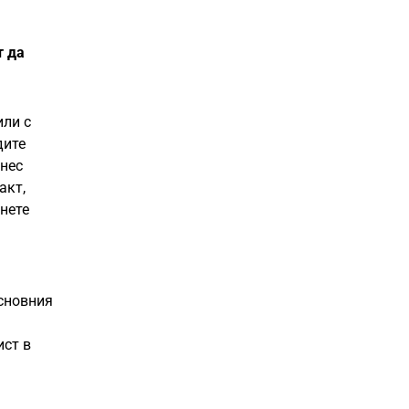
т да
или с
дите
знес
акт,
рнете
основния
ист в