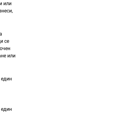
и или
знеси,
а
и се
рочен
ане или
 един
 един