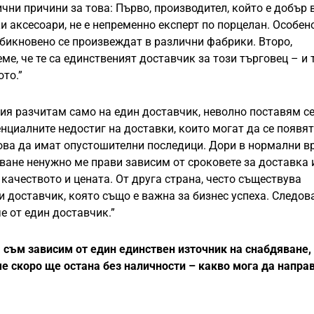
ични причини за това: Първо, производител, който е добър 
 аксесоари, не е непременно експерт по порцелан. Особен
обикновено се произвеждат в различни фабрики. Второ,
е, че те са единственият доставчик за този търговец – и 
ото.”
ния разчитам само на един доставчик, неволно поставям се
нциалните недостиг на доставки, които могат да се появят
ова да имат опустошителни последици. Дори в нормални в
ване ненужно ме прави зависим от сроковете за доставка 
 качеството и цената. От друга страна, често съществува
 доставчик, която също е важна за бизнес успеха. Следов
е от един доставчик.”
съм зависим от един единствен източник на снабдяване,
че скоро ще остана без наличности – какво мога да напра