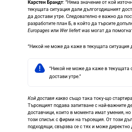
Карстен Брандт
: “Няма значение от кой източ
текущата ситуация дали дългогодишният доста
да достави утре. Следователно е важно да по
разработите план Б, в който да търсите допъ
Europages
или
Wer liefert was
могат да помогнат
“Никой не може да каже в текущата ситуация 
“Никой не може да каже в текущата
достави утре.”
Кой доставя какво
също така току-що стартира
Търсещият подава запитване с най-важните де
доставчици, които в момента имат умения, но
този списък с фирми на търсещия. От този дъ
подходящи, свързва се с тях и може директно 