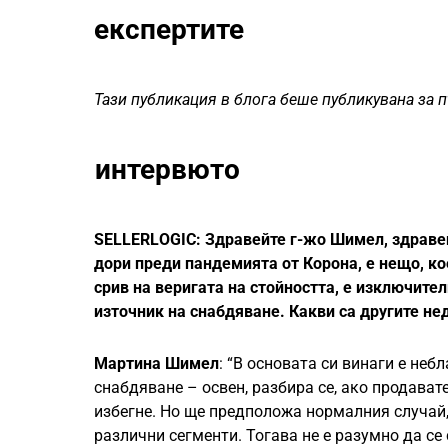
експертите
Тази публикация в блога беше публикувана за п
интервюто
SELLERLOGIC: Здравейте г-жо Шимел, здравейт
дори преди пандемията от Корона, е нещо, ко
срив на веригата на стойността, е изключите
източник на снабдяване. Какви са другите н
Мартина Шимел
: “В основата си винаги е не
снабдяване – освен, разбира се, ако продават
избегне. Но ще предположа нормалния случай,
различни сегменти. Тогава не е разумно да се