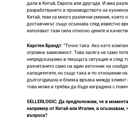
дали в Китай, Европа или другаде. И има разл
разработването и производството на кухненски
Китай, тези са много различни умения, които 
доставчикът също осъзнава след известно врем
използват тази сила относно цените и качеств
Карстен Брандт
: “Точно така. Ако като компа
огромна зависимост. Това засяга не само поте
непредсказуемо в текущата ситуация и след т
разчитането само на един източник на снабдя
капацитетите, но също така и по отношение на
дългогодишна и близка връзка между клиент и
това може и трябва да бъде изградена с повеч
SELLERLOGIC: Да предположим, че в момента 
например от Китай или Италия, и осъзнавам, 
въпроса?