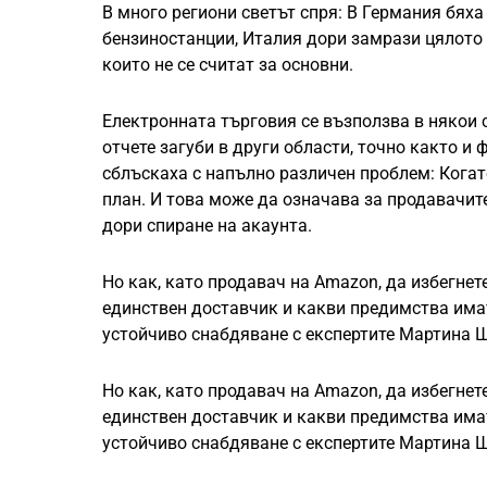
В много региони светът спря: В Германия бях
бензиностанции, Италия дори замрази цялото 
които не се считат за основни.
Електронната търговия се възползва в някои 
отчете загуби в други области, точно както и
сблъскаха с напълно различен проблем: Когато
план. И това може да означава за продавачит
дори спиране на акаунта.
Но как, като продавач на Amazon, да избегнет
единствен доставчик и какви предимства имат
устойчиво снабдяване с експертите Мартина 
Но как, като продавач на Amazon, да избегнет
единствен доставчик и какви предимства имат
устойчиво снабдяване с експертите Мартина 