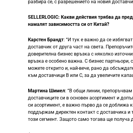
разбира се, с разрешението на новия доставчи
SELLERLOGIC: Какви действия трябва да пред
намалят зависимостта си от Китай?
Карстен Брандт
: “И тук е важно да се избягв
доставчик от друга част на света. Препоръчит
доверителна бизнес връзка с няколко източни
връзка е особено важна. С бизнес партньори, с
можете открито и, най-вече, рано да обсъждат
към доставчици B или C, за да увеличите капац
Мартина Шимел
: “В общи линии, препоръчвам
доставчиците си в основен асортимент и допъ
си асортимент, е важно първо да се доближа к
поддържам директен контакт с доставчика и тр
този сегмент. Защото само тогава ще получа 