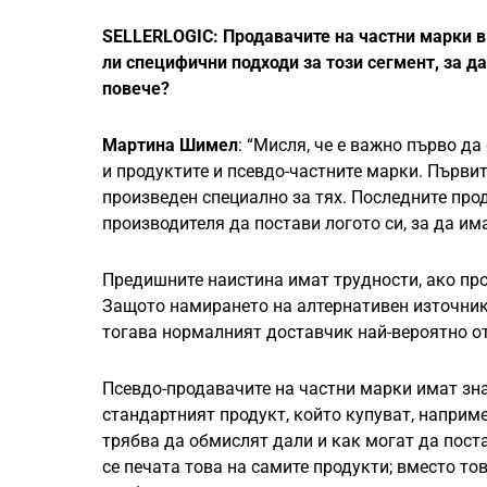
SELLERLOGIC: Продавачите на частни марки в
ли специфични подходи за този сегмент, за 
повече?
Мартина Шимел
: “Мисля, че е важно първо д
и продуктите и псевдо-частните марки. Първит
произведен специално за тях. Последните про
производителя да постави логото си, за да им
Предишните наистина имат трудности, ако про
Защото намирането на алтернативен източник
тогава нормалният доставчик най-вероятно о
Псевдо-продавачите на частни марки имат зна
стандартният продукт, който купуват, наприме
трябва да обмислят дали и как могат да поста
се печата това на самите продукти; вместо т