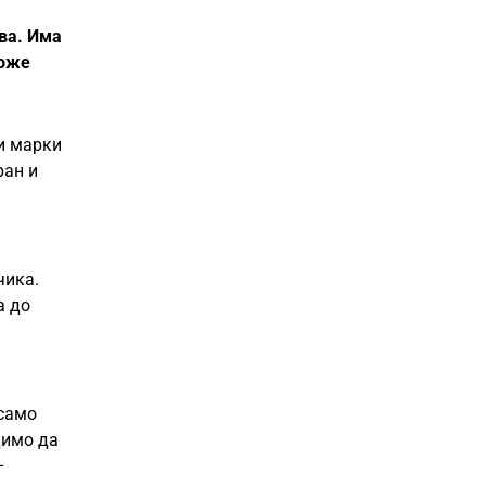
ва. Има
може
ни марки
ран и
чика.
а до
 само
димо да
–