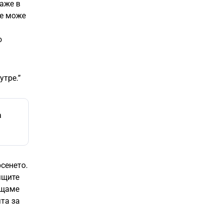
каже в
ще може
а
о
утре.”
а
рсенето.
ящите
ъщаме
та за