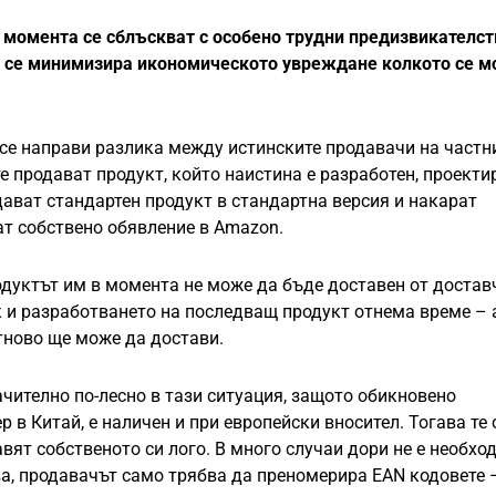
 момента се сблъскват с особено трудни предизвикателст
да се минимизира икономическото увреждане колкото се 
а се направи разлика между истинските продавачи на част
е продават продукт, който наистина е разработен, проекти
дават стандартен продукт в стандартна версия и накарат
ат собствено обявление в Amazon.
дуктът им в момента не може да бъде доставен от достав
 и разработването на последващ продукт отнема време – 
тново ще може да достави.
чително по-лесно в тази ситуация, защото обикновено
р в Китай, е наличен и при европейски вносител. Тогава те
вят собственото си лого. В много случаи дори не е необхо
ова, продавачът само трябва да преномерира EAN кодовете 