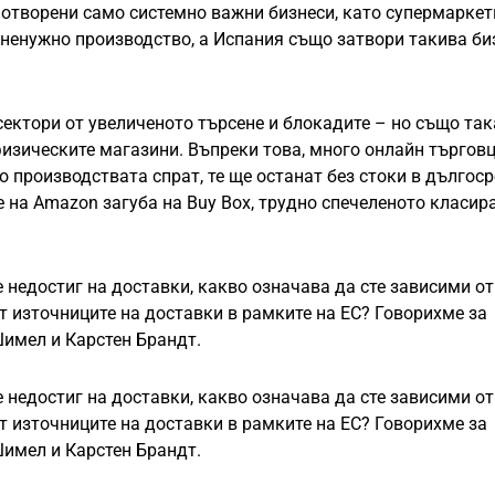
а отворени само системно важни бизнеси, като супермаркет
ненужно производство, а Испания също затвори такива би
сектори от увеличеното търсене и блокадите – но също так
 физическите магазини. Въпреки това, много онлайн търговц
 производствата спрат, те ще останат без стоки в дългос
е на Amazon загуба на Buy Box, трудно спечеленото класир
е недостиг на доставки, какво означава да сте зависими от
 източниците на доставки в рамките на ЕС? Говорихме за
Шимел и Карстен Брандт.
е недостиг на доставки, какво означава да сте зависими от
 източниците на доставки в рамките на ЕС? Говорихме за
Шимел и Карстен Брандт.