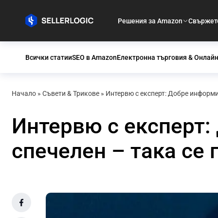
Решения за Amazon
Свържете
Всички статии
SEO в Amazon
Електронна търговия & Онлайн
Начало
»
Съвети & Трикове
»
Интервю с експерт: Добре информи
Интервю с експерт:
спечелен – така се 