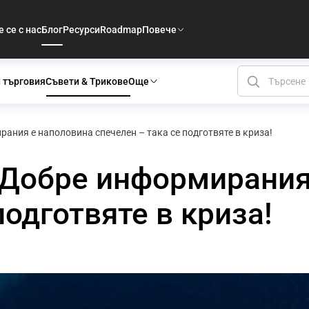
 се с нас
Блог
Ресурси
Roadmap
Повече
 търговия
Съвети & Трикове
Още
рания е наполовина спечелен – така се подготвяте в криза!
 Добре информирания
подготвяте в криза!