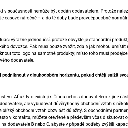
dukt v současnosti nemůže být dodán dodavatelem. Protože nalez
u je časově náročné – a do té doby bude pravděpodobně normáln
ituaci výrazně jednodušší, protože obvykle je standardní produkt,
opského dovozce. Pak musí pouze zvážit, zda a jak mohou umístit 
isknout toto logo na samotné produkty; místo toho musí prodejc
vého dodavatele.
 podniknout v dlouhodobém horizontu, pokud chtějí snížit svo
lostem. Ať už tyto existují s Čínou nebo s dodavatelem z jiné část
 dodavatele, ale vybudovat důvěryhodný obchodní vztah s někol
 blízký obchodní vztah obzvlášť důležitý. S obchodními partnery
 často v kontaktu, můžete otevřeně a především včas diskutovat o
 na dodavatele B nebo C, abyste v případě potřeby zvýšili kapaci