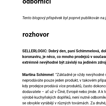
odborníci
Tento blogový příspěvek byl poprvé publikován na 
rozhovor
SELLERLOGIC: Dobrý den, paní Schimmelová, dobrý
koronaviru, je něco, co mnoho prodejců v současn
extrémně nevýhodné být závislý na jediném zdroj
Martina Schimmel
: “Základně je vždy nevýhodné
neprodáváte pouze jeden produkt, v takovém přípa
kdy prodejce prodává více produktů, často dokon
dodavatele – ať už v Číně, Evropě nebo jinde. A k t
výrobě kuchyňských doplňků, není nutně odborníke
se obvykle vyrábějí v různých továrnách. Za druhé