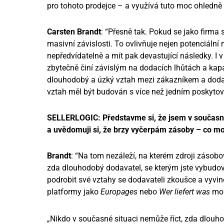
pro tohoto prodejce – a využívá tuto moc ohledně c
Carsten Brandt
: “Přesně tak. Pokud se jako fir
masivní závislosti. To ovlivňuje nejen potenciáln
nepředvídatelně a mít pak devastující následky. I
zbytečně činí závislým na dodacích lhůtách a kapac
dlouhodobý a úzký vztah mezi zákazníkem a dodava
vztah měl být budován s více než jedním poskytov
SELLERLOGIC: Představme si, že jsem v současnost
a uvědomuji si, že brzy vyčerpám zásoby – co mo
Brandt
: “Na tom nezáleží, na kterém zdroji zásobo
zda dlouhodobý dodavatel, se kterým jste vybudova
podrobit své vztahy se dodavateli zkoušce a vyvino
platformy jako
Europages
nebo
Wer liefert was
moh
„Nikdo v současné situaci nemůže říct, zda dlouho