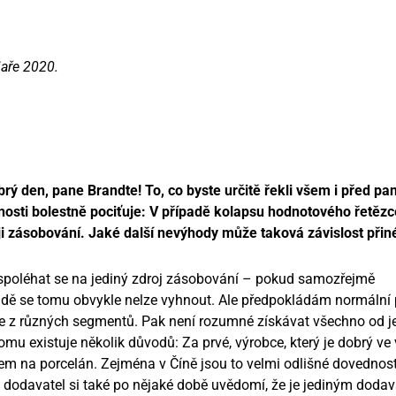
jaře 2020.
 den, pane Brandte! To, co byste určitě řekli všem i před pa
osti bolestně pociťuje: V případě kolapsu hodnotového řetězc
i zásobování. Jaké další nevýhody může taková závislost přin
 spoléhat se na jediný zdroj zásobování – pokud samozřejmě
dě se tomu obvykle nelze vyhnout. Ale předpokládám normální 
ce z různých segmentů. Pak není rozumné získávat všechno od j
omu existuje několik důvodů: Za prvé, výrobce, který je dobrý ve 
m na porcelán. Zejména v Číně jsou to velmi odlišné dovednosti
, dodavatel si také po nějaké době uvědomí, že je jediným doda