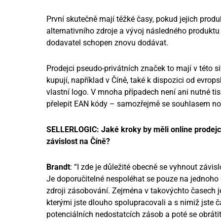
První skutečně mají těžké časy, pokud jejich pro
alternativního zdroje a vývoj následného produkt
dodavatel schopen znovu dodávat.
Prodejci pseudo-privátních značek to mají v této s
kupují, například v Číně, také k dispozici od evr
vlastní logo. V mnoha případech není ani nutné t
přelepit EAN kódy – samozřejmě se souhlasem no
SELLERLOGIC: Jaké kroky by měli online prodejci
závislost na Číně?
Brandt
: “I zde je důležité obecně se vyhnout závis
Je doporučitelné nespoléhat se pouze na jednoho
zdroji zásobování. Zejména v takovýchto časech je
kterými jste dlouho spolupracovali a s nimiž jste
potenciálních nedostatcích zásob a poté se obrátit