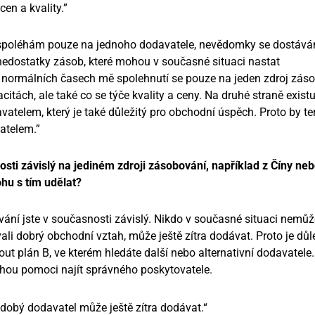
en a kvality.”
ma spoléhám pouze na jednoho dodavatele, nevědomky se dostáv
í nedostatky zásob, které mohou v současné situaci nastat
 v normálních časech mě spolehnutí se pouze na jeden zdroj zás
itách, ale také co se týče kvality a ceny. Na druhé straně exist
telem, který je také důležitý pro obchodní úspěch. Proto by te
atelem.”
i závislý na jediném zdroji zásobování, například z Číny nebo
hu s tím udělat?
vání jste v současnosti závislý. Nikdo v současné situaci nemůže
li dobrý obchodní vztah, může ještě zítra dodávat. Proto je důl
ut plán B, ve kterém hledáte další nebo alternativní dodavatele
ou pomoci najít správného poskytovatele.
dobý dodavatel může ještě zítra dodávat.“