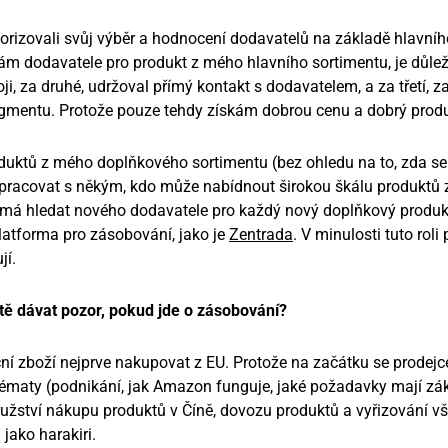
gorizovali svůj výběr a hodnocení dodavatelů na základě hlavníh
m dodavatele pro produkt z mého hlavního sortimentu, je důleži
, za druhé, udržoval přímý kontakt s dodavatelem, a za třetí, zaji
gmentu. Protože pouze tehdy získám dobrou cenu a dobrý produ
duktů z mého doplňkového sortimentu (bez ohledu na to, zda se
olupracovat s někým, kdo může nabídnout širokou škálu produktů 
má hledat nového dodavatele pro každý nový doplňkový produk
 platforma pro zásobování, jako je
Zentrada
. V minulosti tuto roli 
jí.
tě dávat pozor, pokud jde o zásobování?
ní zboží nejprve nakupovat z EU. Protože na začátku se prodejc
ématy (podnikání, jak Amazon funguje, jaké požadavky mají zá
ružství nákupu produktů v Číně, dovozu produktů a vyřizování v
 jako harakiri.