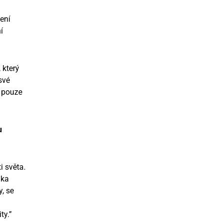
ení
í
 který
své
e pouze
u
i světa.
ika
, se
ty.”