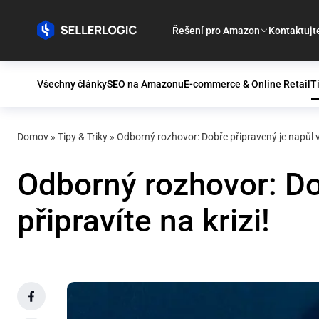
Řešení pro Amazon
Kontaktujt
Všechny články
SEO na Amazonu
E-commerce & Online Retail
T
Domov
»
Tipy & Triky
»
Odborný rozhovor: Dobře připravený je napůl vy
Odborný rozhovor: Do
připravíte na krizi!