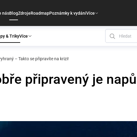
e nás
Blog
Zdroje
Roadmap
Poznámky k vydání
Více
ipy & Triky
Více
hraný – Takto se připravíte na krizi!
bře připravený je napů