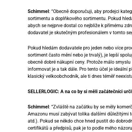
Schimmel
: “Obecně doporučuji, aby prodejci kate
sortimentu a doplňkového sortimentu. Pokud hledá
abych se nejprve dostal co nejblíže k přímému zdroji
dodavatel je skutečným profesionálem v tomto se
Pokud hledám dodavatele pro jeden nebo více pro
sortiment často mění nebo je trvalý), je lepší sp
obecně dobré nákupní ceny. Protože málo smyslu 
informovat je a tak dále. Pro tento účel je ideální
klasický velkoobchodník, ale ti dnes téměř neexistu
SELLERLOGIC: A na co by si měli začátečníci urči
Schimmel
: “Zvláště na začátku by se měly komerč
Amazonu musí zabývat tolika dalšími důležitými t
atd.). Pokud se někdo chce hned pustit do dobrod
certifikátů a předpisů, pak je to podle mého názoru