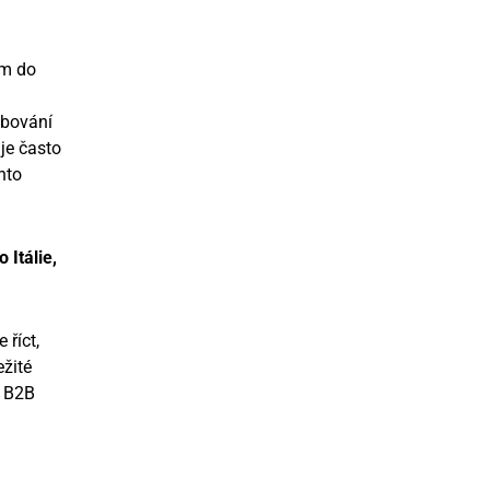
ám do
obování
uje často
nto
 Itálie,
 říct,
ežité
. B2B