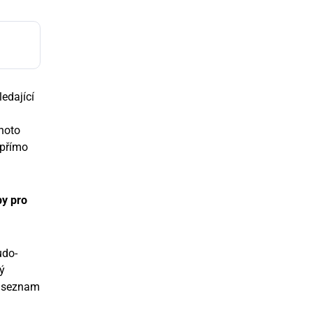
edající
ohoto
 přímo
py pro
udo-
ý
ní seznam