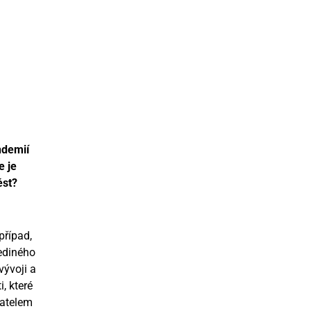
ndemií
e je
ést?
případ,
ediného
vývoji a
, které
vatelem