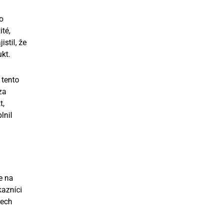
o
té,
stil, že
kt.
 tento
za
t,
plnil
e na
kazníci
šech