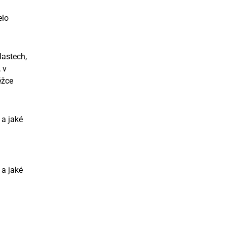
elo
lastech,
 v
ěžce
 a jaké
 a jaké