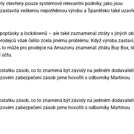
ly otevřeny pouze systémově relevantní podniky, jako jsou
e zastavila veškerou nepotřebnou výrobu a Španělsko také uzavř
 poptávky a lockdownů – ale také zaznamenal ztráty v jiných ob
dejců však čelilo zcela jinému problému: Když výroba zastaví,
A to může pro prodejce na Amazonu znamenat ztrátu Buy Box, t
 účtu.
statku zásob, co to znamená být závislý na jediném dodavateli
izovém zabezpečení zásob jsme hovořili s odborníky Martinou
statku zásob, co to znamená být závislý na jediném dodavateli
izovém zabezpečení zásob jsme hovořili s odborníky Martinou