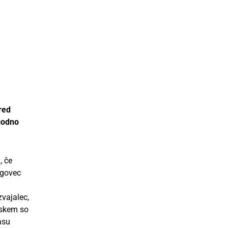
red
ugodno
, če
rgovec
zvajalec,
ajskem so
asu