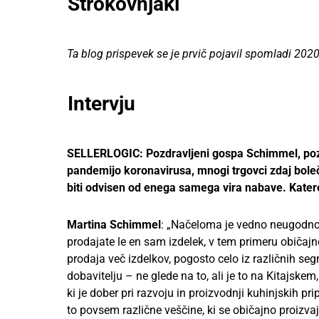
Strokovnjaki
Ta blog prispevek se je prvič pojavil spomladi 2020
Intervju
SELLERLOGIC: Pozdravljeni gospa Schimmel, pozd
pandemijo koronavirusa, mnogi trgovci zdaj boleč
biti odvisen od enega samega vira nabave. Katere 
Martina Schimmel
: „Načeloma je vedno neugodno,
prodajate le en sam izdelek, v tem primeru običa
prodaja več izdelkov, pogosto celo iz različnih s
dobavitelju – ne glede na to, ali je to na Kitajskem, 
ki je dober pri razvoju in proizvodnji kuhinjskih 
to povsem različne veščine, ki se običajno proizva