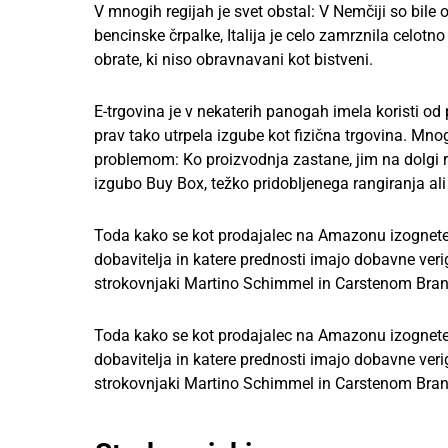
V mnogih regijah je svet obstal: V Nemčiji so bile
bencinske črpalke, Italija je celo zamrznila celotno 
obrate, ki niso obravnavani kot bistveni.
E-trgovina je v nekaterih panogah imela koristi od
prav tako utrpela izgube kot fizična trgovina. Mno
problemom: Ko proizvodnja zastane, jim na dolgi
izgubo Buy Box, težko pridobljenega rangiranja al
Toda kako se kot prodajalec na Amazonu izognete
dobavitelja in katere prednosti imajo dobavne ver
strokovnjaki Martino Schimmel in Carstenom Bra
Toda kako se kot prodajalec na Amazonu izognete
dobavitelja in katere prednosti imajo dobavne ver
strokovnjaki Martino Schimmel in Carstenom Bra