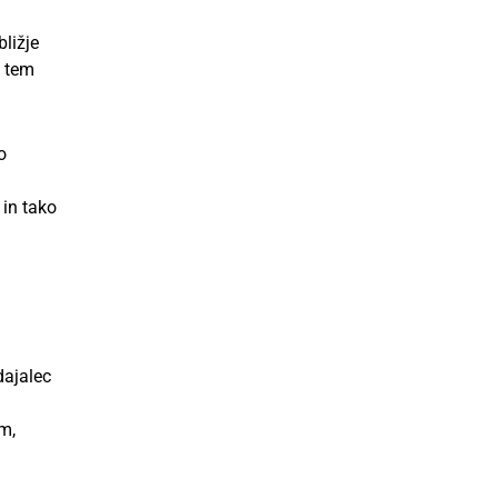
ližje
a tem
o
 in tako
dajalec
m,