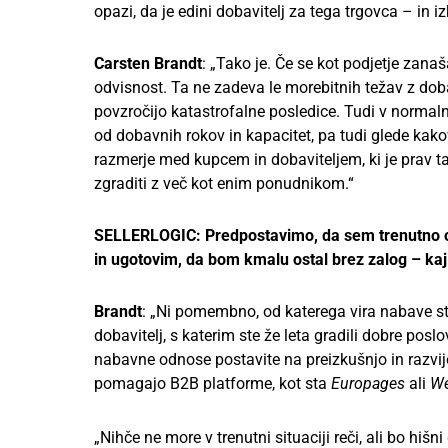
opazi, da je edini dobavitelj za tega trgovca – in i
Carsten Brandt
: „Tako je. Če se kot podjetje zan
odvisnost. Ta ne zadeva le morebitnih težav z dobav
povzročijo katastrofalne posledice. Tudi v normal
od dobavnih rokov in kapacitet, pa tudi glede kako
razmerje med kupcem in dobaviteljem, ki je prav 
zgraditi z več kot enim ponudnikom.“
SELLERLOGIC: Predpostavimo, da sem trenutno odv
in ugotovim, da bom kmalu ostal brez zalog – kaj
Brandt
: „Ni pomembno, od katerega vira nabave ste 
dobavitelj, s katerim ste že leta gradili dobre pos
nabavne odnose postavite na preizkušnjo in razvijet
pomagajo B2B platforme, kot sta
Europages
ali
We
„Nihče ne more v trenutni situaciji reči, ali bo hišni