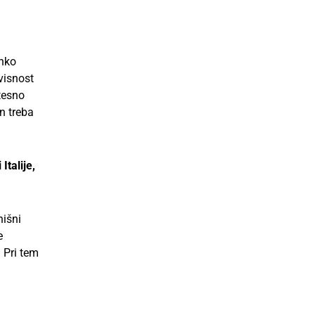
ahko
visnost
 tesno
n treba
talije,
hišni
e
 Pri tem