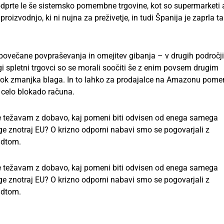
 odprte le še sistemsko pomembne trgovine, kot so supermarketi a
proizvodnjo, ki ni nujna za preživetje, in tudi Španija je zaprla t
 povečane povpraševanja in omejitev gibanja – v drugih področji
gi spletni trgovci so se morali soočiti še z enim povsem drugim
 rok zmanjka blaga. In to lahko za prodajalce na Amazonu pome
i celo blokado računa.
 težavam z dobavo, kaj pomeni biti odvisen od enega samega
ige znotraj EU? O krizno odporni nabavi smo se pogovarjali z
ndtom.
 težavam z dobavo, kaj pomeni biti odvisen od enega samega
ige znotraj EU? O krizno odporni nabavi smo se pogovarjali z
ndtom.