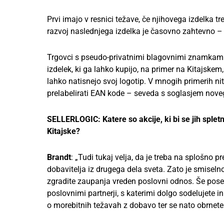
Prvi imajo v resnici težave, če njihovega izdelka tr
razvoj naslednjega izdelka je časovno zahtevno – in
Trgovci s pseudo-privatnimi blagovnimi znamkami im
izdelek, ki ga lahko kupijo, na primer na Kitajskem,
lahko natisnejo svoj logotip. V mnogih primerih ni
prelabelirati EAN kode – seveda s soglasjem noveg
SELLERLOGIC: Katere so akcije, ki bi se jih spletni
Kitajske?
Brandt
: „Tudi tukaj velja, da je treba na splošno pr
dobavitelja iz drugega dela sveta. Zato je smiseln
zgradite zaupanja vreden poslovni odnos. Še pose
poslovnimi partnerji, s katerimi dolgo sodelujete 
o morebitnih težavah z dobavo ter se nato obrnete 