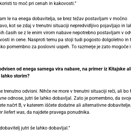
zkoristi to moč pri cenah in kakovosti.“
ašam le na enega dobavitelja, se brez težav postavljam v močno
o, kot se zdaj v trenutni situaciji nepredvidljivo pojavljajo in l
nih časih se z le enim virom nabave nepotrebno postavljam v od
vosti in cene. Nasproti temu pa stoji tudi pogosto dolgoletno in
tako pomembno za poslovni uspeh. To razmerje je zato mogoče i
isen od enega samega vira nabave, na primer iz Kitajske ali I
 lahko storim?
trenutno odvisni. Nihče ne more v trenutni situaciji reči, ali bo 
lovne odnose, jutri še lahko dobavljal. Zato je pomembno, da svoj
e načrt B, v katerem iščete dodatne ali alternativne dobavitelje.
r liefert was
, da najdete pravega ponudnika.
 dobavitelj jutri še lahko dobavljal.“