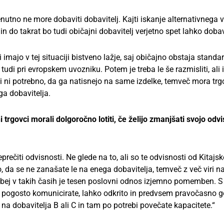
enutno ne more dobaviti dobavitelj. Kajti iskanje alternativnega v
 do takrat bo tudi običajni dobavitelj verjetno spet lahko dobav
ajo v tej situaciji bistveno lažje, saj običajno obstaja standa
 tudi pri evropskem uvozniku. Potem je treba le še razmisliti, ali 
ti ni potrebno, da ga natisnejo na same izdelke, temveč mora trg
a dobavitelja.
 trgovci morali dolgoročno lotiti, če želijo zmanjšati svojo odv
eprečiti odvisnosti. Ne glede na to, ali so te odvisnosti od Kitajsk
o, da se ne zanašate le na enega dobavitelja, temveč z več viri 
bej v takih časih je tesen poslovni odnos izjemno pomemben. S
in pogosto komunicirate, lahko odkrito in predvsem pravočasno g
na dobavitelja B ali C in tam po potrebi povečate kapacitete.“