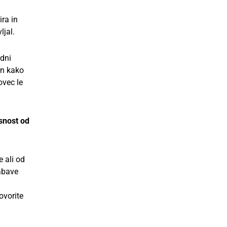
ira in
ljal.
rdni
in kako
ovec le
isnost od
e ali od
nabave
ovorite