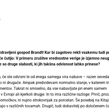
.
ravljeni gospod Brandt! Kar bi zagotovo rekli vsakemu tudi p
e čutijo: V primeru zrušitve vrednostne verige je izjemno ne
so druge slabosti, ki jih takšna odvisnost lahko prinese?
 če ste odvisni le od enega samega vira nabave – razen seveda
jno ni drugače. Ampak predvidevam normalno stanje, v katerem t
egmentov. Takrat ni smiselno, da vse nabavljate pri enem samem
v Evropi ali kjerkoli drugje. In to ima različne razloge: Prvič, proi
pripomočkov, ni nujno strokovnjak za porcelan. Še posebej na Kit
jajo v različnih tovarnah. Drugič, tudi dobavitelj po določenem č