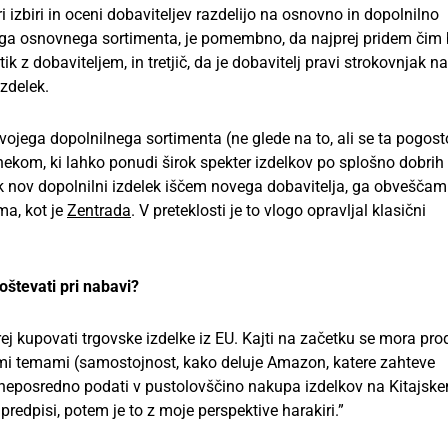
izbiri in oceni dobaviteljev razdelijo na osnovno in dopolnilno
jega osnovnega sortimenta, je pomembno, da najprej pridem čim b
 z dobaviteljem, in tretjič, da je dobavitelj pravi strokovnjak n
izdelek.
svojega dopolnilnega sortimenta (ne glede na to, ali se ta pogost
z nekom, ki lahko ponudi širok spekter izdelkov po splošno dobrih
k nov dopolnilni izdelek iščem novega dobavitelja, ga obveščam
ma, kot je
Zentrada
. V preteklosti je to vlogo opravljal klasični
oštevati pri nabavi?
rej kupovati trgovske izdelke iz EU. Kajti na začetku se mora pro
i temami (samostojnost, kako deluje Amazon, katere zahteve
li neposredno podati v pustolovščino nakupa izdelkov na Kitajske
 predpisi, potem je to z moje perspektive harakiri.”