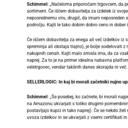
Schimmel
: „Načeloma priporočam trgovcem, da pri 
sortiment. Če iščem dobavitelja za izdelek iz svo
neposrednemu viru, drugič, da imam neposreden stik
področju. Kajti le tako dobim dobro ceno in dober 
Če iščem dobavitelja za enega ali več izdelkov iz 
spreminja ali obstaja trajno), je bolje sodelovati 
nakupnih cenah. Kajti malo smisla ima, da za vsa
naprej. Za to je na primer idealna nabavna platfor
veletrgovec, vendar takšnih danes skorajda ni več.
SELLERLOGIC: In kaj bi morali začetniki nujno up
Schimmel
: „Še posebej, ko začnete, bi morali najp
na Amazonu ukvarjati s toliko drugimi pomembnim
postavljajo kupci in tako naprej). Če se nekdo že
uvoza izdelkov in se ukvarjati z vsemi certifikati in