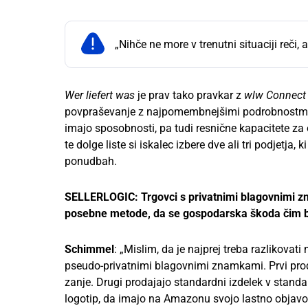
„Nihče ne more v trenutni situaciji reči, a
Wer liefert was
je prav tako pravkar z
wlw Connect
povpraševanje z najpomembnejšimi podrobnostmi i
imajo sposobnosti, pa tudi resnične kapacitete za
te dolge liste si iskalec izbere dve ali tri podjetja,
ponudbah.
SELLERLOGIC: Trgovci s privatnimi blagovnimi zn
posebne metode, da se gospodarska škoda čim b
Schimmel
: „Mislim, da je najprej treba razlikovat
pseudo-privatnimi blagovnimi znamkami. Prvi prodaj
zanje. Drugi prodajajo standardni izdelek v standa
logotip, da imajo na Amazonu svojo lastno objavo