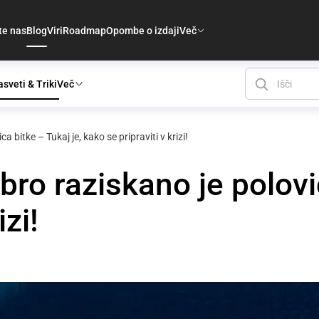
te nas
Blog
Viri
Roadmap
Opombe o izdaji
Več
sveti & Triki
Več
a bitke – Tukaj je, kako se pripraviti v krizi!
bro raziskano je polovi
izi!