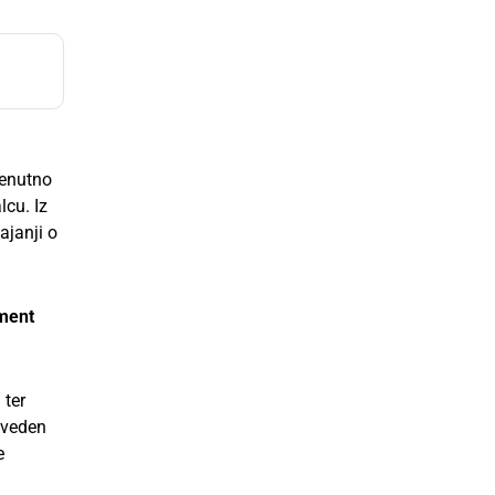
renutno
lcu. Iz
ajanji o
gment
 ter
izveden
e