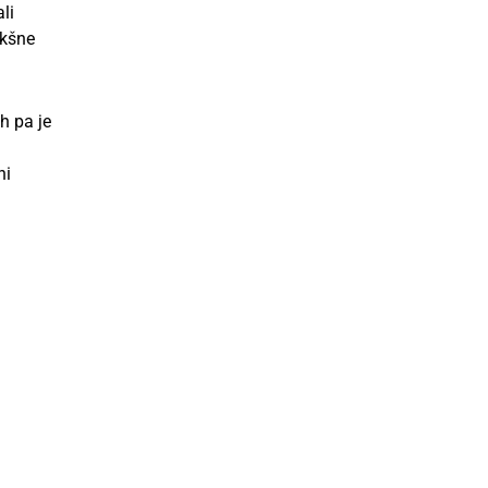
li
akšne
h pa je
ni