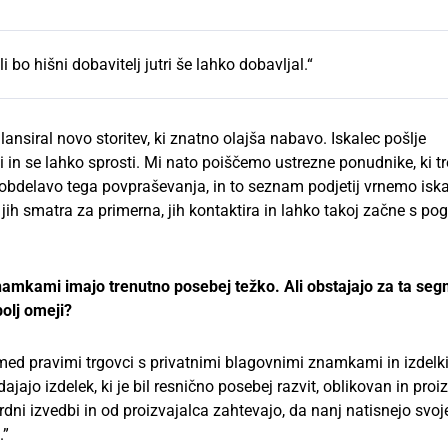
li bo hišni dobavitelj jutri še lahko dobavljal.“
lansiral novo storitev, ki znatno olajša nabavo. Iskalec pošlje
n se lahko sprosti. Mi nato poiščemo ustrezne ponudnike, ki t
 obdelavo tega povpraševanja, in to seznam podjetij vrnemo iska
 ki jih smatra za primerna, jih kontaktira in lahko takoj začne s pog
amkami imajo trenutno posebej težko. Ali obstajajo za ta se
olj omeji?
i med pravimi trgovci s privatnimi blagovnimi znamkami in izdelki
ajo izdelek, ki je bil resnično posebej razvit, oblikovan in pro
rdni izvedbi in od proizvajalca zahtevajo, da nanj natisnejo svoj
.”