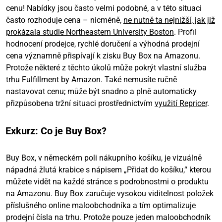
cenu! Nabídky jsou často velmi podobné, a v této situaci
často rozhoduje cena – nicméně,
ne nutně ta nejnižší, jak již
prokázala studie Northeastern University Boston
. Profil
hodnocení prodejce, rychlé doručení a výhodná prodejní
cena významně přispívají k zisku Buy Box na Amazonu.
Protože některé z těchto úkolů může pokrýt vlastní služba
trhu Fulfillment by Amazon. Také nemusíte ručně
nastavovat cenu; může být snadno a plně automaticky
přizpůsobena tržní situaci prostřednictvím
využití Repricer
.
Exkurz: Co je Buy Box?
Buy Box, v německém poli nákupního košíku, je vizuálně
nápadná žlutá krabice s nápisem „Přidat do košíku,“ kterou
můžete vidět na každé stránce s podrobnostmi o produktu
na Amazonu. Buy Box zaručuje vysokou viditelnost položek
příslušného online maloobchodníka a tím optimalizuje
prodejní čísla na trhu. Protože pouze jeden maloobchodník