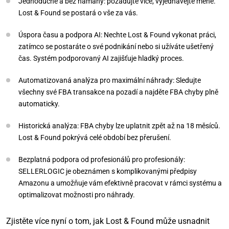
Jednoduché a bez námahy: požadujte více, vyjednávejte méně.
Lost & Found se postará o vše za vás.
Úspora času a podpora AI: Nechte Lost & Found vykonat práci,
zatímco se postaráte o své podnikání nebo si užíváte ušetřený
čas. Systém podporovaný AI zajišťuje hladký proces.
Automatizovaná analýza pro maximální náhrady: Sledujte
všechny své FBA transakce na pozadí a najděte FBA chyby plně
automaticky.
Historická analýza: FBA chyby lze uplatnit zpět až na 18 měsíců.
Lost & Found pokrývá celé období bez přerušení.
Bezplatná podpora od profesionálů pro profesionály:
SELLERLOGIC je obeznámen s komplikovanými předpisy
Amazonu a umožňuje vám efektivně pracovat v rámci systému a
optimalizovat možnosti pro náhrady.
Zjistěte více nyní o tom, jak Lost & Found může usnadnit