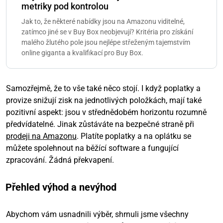
metriky pod kontrolou
Jak to, že některé nabídky jsou na Amazonu viditelné,
zatímco jiné se v Buy Box neobjevují? Kritéria pro získání
malého žlutého pole jsou nejlépe střeženým tajemstvím
online giganta a kvalifikací pro Buy Box.
Samozřejmě, že to vše také něco stojí. I když poplatky a
provize snižují zisk na jednotlivých položkách, mají také
pozitivní aspekt: jsou v střednědobém horizontu rozumně
předvídatelné. Jinak zůstáváte na bezpečné straně při
prodeji na Amazonu
. Platíte poplatky a na oplátku se
můžete spolehnout na běžící software a fungující
zpracování. Žádná překvapení.
Přehled výhod a nevýhod
Abychom vám usnadnili výběr, shrnuli jsme všechny