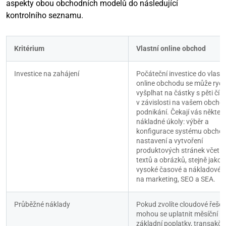
aspekty obou obchodních modelů do následující
kontrolního seznamu.
Kritérium
Vlastní online obchod
Investice na zahájení
Počáteční investice do vlastn
online obchodu se může rychl
vyšplhat na částky s pěti čísl
v závislosti na vašem obcho
podnikání. Čekají vás některé
nákladné úkoly: výběr a 
konfigurace systému obchodu
nastavení a vytvoření 
produktových stránek včetně
textů a obrázků, stejně jako 
vysoké časové a nákladové v
na marketing, SEO a SEA.
Průběžné náklady
Pokud zvolíte cloudové řešení
mohou se uplatnit měsíční 
základní poplatky, transakční