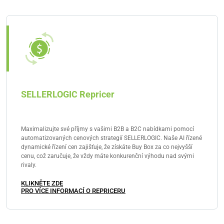
má přístup k účtu na Amazonu a přibližně 50 % všech
německých domácností má předplatné Amazon
Prime. Prodej vlastních produktů na Amazonu je tedy
samozřejmostí.
SELLERLOGIC Repricer
Maximalizujte své příjmy s vašimi B2B a B2C nabídkami pomocí
automatizovaných cenových strategií SELLERLOGIC. Naše AI řízené
dynamické řízení cen zajišťuje, že získáte Buy Box za co nejvyšší
cenu, což zaručuje, že vždy máte konkurenční výhodu nad svými
rivaly.
KLIKNĚTE ZDE
PRO VÍCE INFORMACÍ O REPRICERU