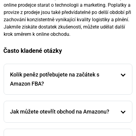
online prodejce starat o technologii a marketing. Poplatky a
provize z prodeje jsou také předvídatelné po delší období při
zachování konzistentně vynikající kvality logistiky a plnění.
Jakmile získáte dostatek zkušeností, můžete udělat další
krok směrem k online obchodu.
Často kladené otázky
Kolik peněz potřebujete na začátek s
Amazon FBA?
Teoreticky může každý vydělávat peníze s
Amazonem, protože Amazon FBA lze také začít s
Jak můžete otevřít obchod na Amazonu?
počátečním kapitálem několika stovek eur. Nicméně, k
vybudování finančně nezávislého podnikání, které je
Aby to udělali, zainteresované strany přejdou na
soběstačné, jsou zapotřebí určité investice. Tyto
webové stránky Amazon a vyberou odkaz „Prodávat
investice jsou stále nižší než pokud byste chtěli