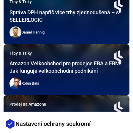
Tipy & Triky
Správa DPH napříč více trhy zjednodušená – s
SELLERLOGIC
Daniel Hannig
Tipy & Triky
Amazon Velkoobchod pro prodejce FBA a FBM:
Jak funguje velkoobchodní podnikání
Robin Bals
Prodej na Amazonu
Amazon Transparency Program 2025 – Jak
Amazon bojuje proti pirátství produktů
Nastavení ochrany soukromí