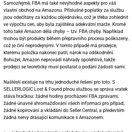
Samozřejmě, FBA má také nevýhodné aspekty pro váš
vlastní obchod na Amazonu. Příslušné poplatky za službu
jsou odečítány za každou objednávku, což je třeba zohlednit
ve výpočtu cen, aby byla zajištěna adekvátní marže. Kromě
toho také Amazon dělá chyby – tzv. FBA chyby. Například
mohou být produkty během přepravního procesu poškozeny,
což je činí neprodejnými. V tomto případě má prodejce,
kterému položka nakonec patří, nárok na odškodnění.
Bohužel, Amazon neprovádí náhrady spolehlivě, takže
prodejci se teoreticky musí postarat o podání žádosti sami.
Naštěstí existuje na trhu jednoduché řešení pro toto. S
SELLERLOGIC Lost & Found plnou službou se správa vratek
stává hračkou: žádné hodiny procházení FBA zprávami,
žádné únavné shromažďování všech informací pro případ,
žádné kopírování a vkládání do Seller Central, a především
žádná nervy drásající komunikace s Amazonem.