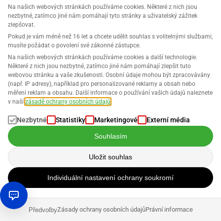
Robin Bals
Na našich webových stránkách používáme cookies. Některé z nich jsou
nezbytné, zatímco jiné nám pomáhají tyto stránky a uživatelský zážitek
zlepšovat.
Pokud je vám méně než 16 let a chcete udělit souhlas s volitelnými službami,
musíte požádat o povolení své zákonné zástupce.
Na našich webových stránkách používáme cookies a další technologie.
Některé z nich jsou nezbytné, zatímco jiné nám pomáhají zlepšit tuto
webovou stránku a vaše zkušenosti. Osobní údaje mohou být zpracovávány
(např. IP adresy), například pro personalizované reklamy a obsah nebo
měření reklam a obsahu. Další informace o používání vašich údajů naleznete
Staňte se součástí naší
v naší
zásadě ochrany osobních údajů
.
komunity!
Nezbytné
Statistiky
Marketingové
Externí média
Souhlasím
Uložit souhlas
Individuální nastavení ochrany soukromí
Kontakty
Zásady ochrany osobních údajů
Právní informace
Předvolby