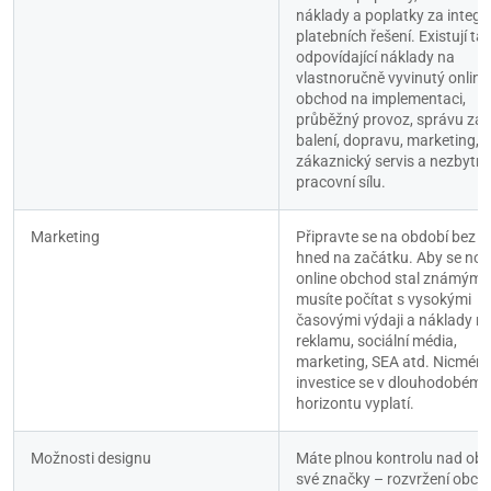
náklady a poplatky za integra
platebních řešení. Existují tak
odpovídající náklady na 
vlastnoručně vyvinutý online 
obchod na implementaci, 
průběžný provoz, správu záso
balení, dopravu, marketing, 
zákaznický servis a nezbytno
pracovní sílu.
Marketing
Připravte se na období bez př
hned na začátku. Aby se nový
online obchod stal známým, 
musíte počítat s vysokými 
časovými výdaji a náklady na
reklamu, sociální média, 
marketing, SEA atd. Nicméně,
investice se v dlouhodobém 
horizontu vyplatí.
Možnosti designu
Máte plnou kontrolu nad obr
své značky – rozvržení obcho