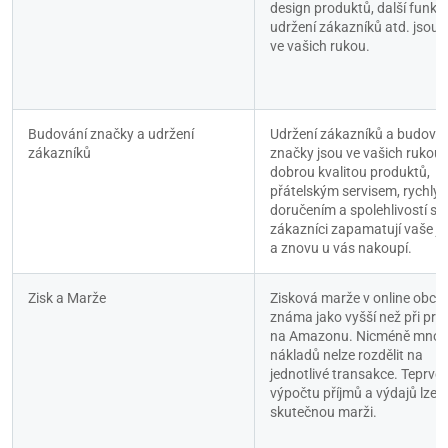
design produktů, další funkce
udržení zákazníků atd. jsou z
ve vašich rukou.
Budování značky a udržení 
Udržení zákazníků a budován
zákazníků
značky jsou ve vašich rukou –
dobrou kvalitou produktů, 
přátelským servisem, rychlým
doručením a spolehlivostí si 
zákazníci zapamatují vaše j
a znovu u vás nakoupí.
Zisk a Marže
Zisková marže v online obcho
známa jako vyšší než při prode
na Amazonu. Nicméně mnoh
nákladů nelze rozdělit na 
jednotlivé transakce. Teprve p
výpočtu příjmů a výdajů lze ur
skutečnou marži.