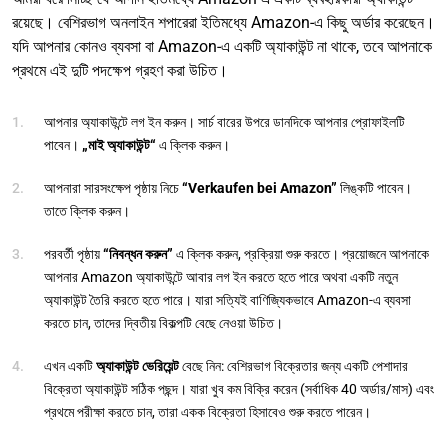
রয়েছে। বেশিরভাগ অনলাইন শপারেরা ইতিমধ্যে Amazon-এ কিছু অর্ডার করেছেন।
যদি আপনার কোনও ব্যবসা বা Amazon-এ একটি অ্যাকাউন্ট না থাকে, তবে আপনাকে
প্রথমে এই দুটি পদক্ষেপ গ্রহণ করা উচিত।
আপনার অ্যাকাউন্টে লগ ইন করুন। সার্চ বারের উপরে ডানদিকে আপনার প্রোফাইলটি
পাবেন।
„মাই অ্যাকাউন্ট“
এ ক্লিক করুন।
আপনারা সারসংক্ষেপ পৃষ্ঠায় নিচে
“Verkaufen bei Amazon”
লিঙ্কটি পাবেন।
তাতে ক্লিক করুন।
পরবর্তী পৃষ্ঠায়
“নিবন্ধন করুন”
এ ক্লিক করুন, প্রক্রিয়া শুরু করতে। প্রয়োজনে আপনাকে
আপনার Amazon অ্যাকাউন্টে আবার লগ ইন করতে হতে পারে অথবা একটি নতুন
অ্যাকাউন্ট তৈরি করতে হতে পারে। যারা সত্যিই বাণিজ্যিকভাবে Amazon-এ ব্যবসা
করতে চান, তাদের দ্বিতীয় বিকল্পটি বেছে নেওয়া উচিত।
এখন একটি
অ্যাকাউন্ট ভেরিয়েন্ট
বেছে নিন: বেশিরভাগ বিক্রেতার জন্য একটি পেশাদার
বিক্রেতা অ্যাকাউন্ট সঠিক পছন্দ। যারা খুব কম বিক্রি করেন (সর্বাধিক 40 অর্ডার/মাস) এবং
প্রথমে পরীক্ষা করতে চান, তারা একক বিক্রেতা হিসাবেও শুরু করতে পারেন।