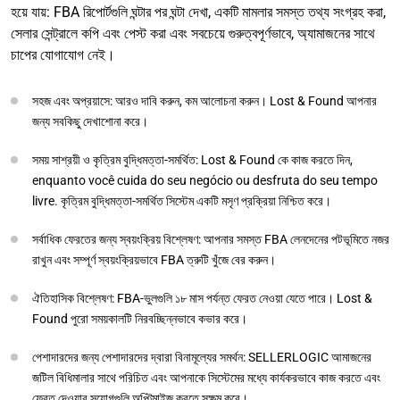
হয়ে যায়: FBA রিপোর্টগুলি ঘন্টার পর ঘন্টা দেখা, একটি মামলার সমস্ত তথ্য সংগ্রহ করা,
সেলার সেন্ট্রালে কপি এবং পেস্ট করা এবং সবচেয়ে গুরুত্বপূর্ণভাবে, অ্যামাজনের সাথে
চাপের যোগাযোগ নেই।
সহজ এবং অপ্রয়াসে: আরও দাবি করুন, কম আলোচনা করুন। Lost & Found আপনার
জন্য সবকিছু দেখাশোনা করে।
সময় সাশ্রয়ী ও কৃত্রিম বুদ্ধিমত্তা-সমর্থিত: Lost & Found কে কাজ করতে দিন,
enquanto você cuida do seu negócio ou desfruta do seu tempo
livre. কৃত্রিম বুদ্ধিমত্তা-সমর্থিত সিস্টেম একটি মসৃণ প্রক্রিয়া নিশ্চিত করে।
সর্বাধিক ফেরতের জন্য স্বয়ংক্রিয় বিশ্লেষণ: আপনার সমস্ত FBA লেনদেনের পটভূমিতে নজর
রাখুন এবং সম্পূর্ণ স্বয়ংক্রিয়ভাবে FBA ত্রুটি খুঁজে বের করুন।
ঐতিহাসিক বিশ্লেষণ: FBA-ভুলগুলি ১৮ মাস পর্যন্ত ফেরত নেওয়া যেতে পারে। Lost &
Found পুরো সময়কালটি নিরবচ্ছিন্নভাবে কভার করে।
পেশাদারদের জন্য পেশাদারদের দ্বারা বিনামূল্যের সমর্থন: SELLERLOGIC আমাজনের
জটিল বিধিমালার সাথে পরিচিত এবং আপনাকে সিস্টেমের মধ্যে কার্যকরভাবে কাজ করতে এবং
ফেরত দেওয়ার সুযোগগুলি অপ্টিমাইজ করতে সক্ষম করে।