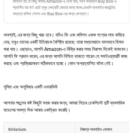
কীভাবে হয় যে কিছু অফার Amazon-এ দেখা যায়, যখন অন্যগুলি Buy Box-এ
প্রদর্শিত হয় না? ছোট হলুদ ক্ষেত্রটি জেতার জন্য মানদণ্ডগুলি অনলাইন জায়ান্টের
সবচেয়ে রক্ষিত গোপন এবং Buy Box-এর জন্য যোগ্যতা।
অবশ্যই, এর জন্য কিছু খরচ হবে। যদিও ফি এবং কমিশন একক পণ্যের লাভ কমিয়ে
দেয়, তবুও তাদের একটি ইতিবাচক বৈশিষ্ট্য রয়েছে: তারা মধ্যমেয়াদে ভালভাবে হিসাব
করা যায়। এছাড়াও, আপনি Amazon-এ বিক্রি করার সময় নিরাপদ দিকেই থাকবেন।
আপনি ফি প্রদান করেন, এর জন্য আপনি নিশ্চিত থাকতে পারেন যে সফটওয়্যারটি কাজ
করছে এবং প্রক্রিয়াকরণ সঠিকভাবে হচ্ছে। কোন অপ্রত্যাশিত ঘটনা নেই।
সুবিধা এবং অসুবিধার একটি ওভারভিউ
আপনার পছন্দের কষ্ট কিছুটা সহজ করার জন্য, আমরা নিচের চেকলিস্টে দুটি ব্যবসায়িক
মডেলের সমস্ত দিক আবার একত্রিত করেছি।
Kriterium
নিজস্ব অনলাইন-দোকান