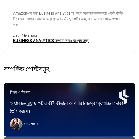
Amazon-এর জন্য Business Analytics আপনাকে আপনার লাভজনকতার একটি সার্বিক
চিত্র দেয় - আপনার ব্যবসার জন্য, পৃথক মার্কেটপ্লেসগুলির জন্য, এবং আপনার সমস্ত পণ্যের
জন্য।
এখানে ক্লিক করুন
BUSINESS ANALYTICS সম্পর্কে আরও তথ্যের জন্য
সম্পর্কিত পোস্টসমূহ
টিপস ও ট্রিকস
অ্যামাজন ব্র্যান্ড স্টোর কী? কীভাবে আপনার নিজস্ব অ্যামাজন দোকান
তৈরি করবেন
লেনা শোয়াব