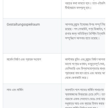
খরচের কথা ভাবতে হবে। তবে এইগুলি 
দীর্ঘমেয়াদে ফলপ্রসূ হবে।
Gestaltungsspielraum
আপনার ব্র্যান্ড ইমেজের উপর সম্পূর্ণ নিয়ন্ত্র
রয়েছে - শপ লেআউট, পণ্য ডিজাইন, গ্রা
রাখার জন্য অতিরিক্ত বৈশিষ্ট্য ইত্যাদি 
সম্পূর্ণরূপে আপনার হাতে রয়েছে।
মার্কেন নির্মাণ এবং গ্রাহক সংযোগ
কাস্টমার বন্ডিং এবং ব্র্যান্ড নির্মাণ আপনার
ভালো পণ্যের গুণমান, বন্ধুত্বপূর্ণ সেবা, দ্র
ডেলিভারি এবং বিশ্বাসযোগ্যতার মাধ্যমে 
গ্রাহকরা নাম মনে রাখে এবং আবার আপনা
থেকে কেনাকাটা করে।
লাভ এবং মার্জিন
অনলাইন শপে লাভের মার্জিন সাধারণত 
অ্যামাজনের বিক্রয়ের চেয়ে বেশি। তবে 
খরচকে একক লেনদেনে ভেঙে দেখা যায় না
শুধুমাত্র আয় এবং ব্যয়ের হিসাব করার পর