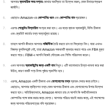
আপনার
ব্যবসায়িক সদর দপ্তর
কোথায় অবস্থিত তা উল্লেখ করুন, যেমন উদাহরণস্বরূপ
জার্মানি।
এছাড়াও Amazon-এর
কোম্পানির ধরন
এবং
কোম্পানির নাম
প্রয়োজন।
এরপর
পেমেন্টের বিস্তারিত
সংগ্রহ করা হবে। এর মধ্যে ব্যাংক অ্যাকাউন্ট, বিলিং ঠিকানা
এবং ক্রেডিট কার্ডের তথ্য অন্তর্ভুক্ত রয়েছে।
তাহলে আপনি কীভাবে আপনার
লজিস্টিক
তৈরি করতে চান তা সিদ্ধান্ত নিন। যারা এখনও
নিজস্ব ফুলফিলমেন্ট নেই, তারা Amazon সমাধানটি ব্যবহার করতে পারে এবং FBA যুক্ত
করতে পারে। FBM-এ আপনি নিজেই স্টোরেজ এবং শিপিং পরিচালনা করেন।
এখন আপনার
অ্যাকাউন্টের জন্য একটি নাম
লিখুন। এটি ভালোভাবে চিন্তা-ভাবনা করে করা
উচিত, কারণ নামটি পণ্য বিশদ পৃষ্ঠায় প্রদর্শিত হবে।
এরপর, Amazon একটি ঠিকানা এবং
যোগাযোগের তথ্য
গ্রাহক সেবার জন্য চাইবে।
এছাড়াও, আপনার ব্যক্তিগত তথ্য যেমন আপনার ঠিকানা এবং যোগাযোগের উপায় উল্লেখ
করতে হবে। অতিরিক্তভাবে, Amazon জানতে চায় যে আপনি কি অর্থনৈতিকভাবে
কোম্পানির পক্ষে কাজ করার জন্য যোগ্য। আপনার পরিচয় যাচাই করার জন্য, এই পদক্ষেপের
জন্য আপনার পরিচয়পত্রের নথি প্রয়োজন।