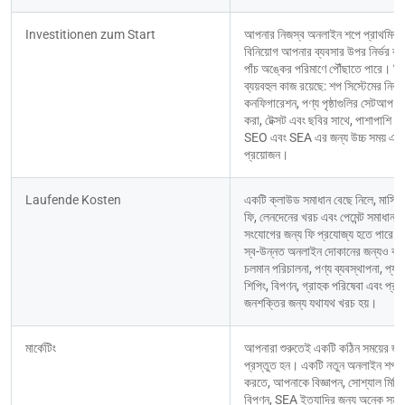
Investitionen zum Start
আপনার নিজস্ব অনলাইন শপে প্রাথমিক 
বিনিয়োগ আপনার ব্যবসার উপর নির্ভর করে
পাঁচ অঙ্কের পরিমাণে পৌঁছাতে পারে। কিছ
ব্যয়বহুল কাজ রয়েছে: শপ সিস্টেমের নির্বা
কনফিগারেশন, পণ্য পৃষ্ঠাগুলির সেটআপ এব
করা, টেক্সট এবং ছবির সাথে, পাশাপাশি মার্ক
SEO এবং SEA এর জন্য উচ্চ সময় এবং
প্রয়োজন।
Laufende Kosten
একটি ক্লাউড সমাধান বেছে নিলে, মাসিক
ফি, লেনদেনের খরচ এবং পেমেন্ট সমাধানগুল
সংযোগের জন্য ফি প্রযোজ্য হতে পারে। 
স্ব-উন্নত অনলাইন দোকানের জন্যও বাস্ত
চলমান পরিচালনা, পণ্য ব্যবস্থাপনা, প্যাক
শিপিং, বিপণন, গ্রাহক পরিষেবা এবং প্রয়ো
জনশক্তির জন্য যথাযথ খরচ হয়।
মার্কেটিং
আপনারা শুরুতেই একটি কঠিন সময়ের জন্
প্রস্তুত হন। একটি নতুন অনলাইন শপ প
করতে, আপনাকে বিজ্ঞাপন, সোশ্যাল মিডিয়া
বিপণন, SEA ইত্যাদির জন্য অনেক সময় 