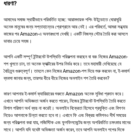
ধারণা?
আমাদের সমাজ স্থায়ীভাবে পরিবর্তিত হচ্ছে: আরামদায়ক শপিং উইন্ডোতে ঘোরাঘুরি
অনেক মানুষের জন্য সপ্তাহান্তের প্রোগ্রামে আর নেই। এর পরিবর্তে, আমরা সন্ধ্যায়
কাজের পর Amazon-এ অফারগুলো দেখছি। একটি নিজস্ব স্টোর তৈরি করা আসলে
ভাবার চেয়ে সহজ।
আপনি একটি সম্পূর্ণ ইন্টারনেট উপস্থিতি পরিকল্পনা করছেন বা বরং নিজের Amazon-
শপ খুলতে চান, তা অনেক ফ্যাক্টরের উপর নির্ভর করে। তবে মহামারী দেখিয়েছে যে
বৈচিত্র্য গুরুত্বপূর্ণ। তাহলে কেন নিজের Amazon-শপ দিয়ে শুরু করবেন না, ই-কমার্স
ব্যবসা জানার জন্য, তারপর ধীরে ধীরে নিজের অনলাইন শপ তৈরি করবেন?
কারণ আপনার ই-কমার্স ক্যারিয়ারের শুরুতে Amazon অনেক সুবিধা প্রদান করে।
এখানে আপনি অভিজ্ঞতা অর্জন করতে পারেন, নিজের ইন্টারনেট উপস্থিতি তৈরি করতে
বিশাল পরিমাণ অর্থ ব্যয় না করেই। অনলাইন বিক্রেতা হিসেবে প্রযুক্তি এবং বিপণন
নিয়েও আপনাকে চিন্তা করতে হবে না। এখানে ফি এবং বিক্রয় কমিশনও দীর্ঘ সময়ের
জন্য পরিকল্পনা করা যায়, লজিস্টিক এবং ফুলফিলমেন্টের জন্য অপরিবর্তিত চমৎকার মানের
সাথে। আপনি যদি যথেষ্ট অভিজ্ঞতা অর্জন করেন, তবে আপনি অনলাইন শপের দিকে