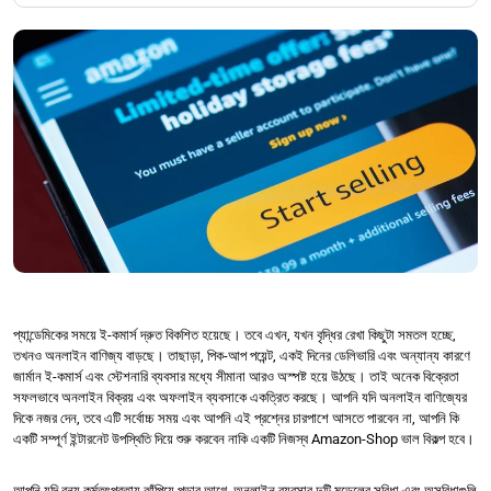
প্যান্ডেমিকের সময়ে ই-কমার্স দ্রুত বিকশিত হয়েছে। তবে এখন, যখন বৃদ্ধির রেখা কিছুটা সমতল হচ্ছে,
তখনও অনলাইন বাণিজ্য বাড়ছে। তাছাড়া, পিক-আপ পয়েন্ট, একই দিনের ডেলিভারি এবং অন্যান্য কারণে
জার্মান ই-কমার্স এবং স্টেশনারি ব্যবসার মধ্যে সীমানা আরও অস্পষ্ট হয়ে উঠছে। তাই অনেক বিক্রেতা
সফলভাবে অনলাইন বিক্রয় এবং অফলাইন ব্যবসাকে একত্রিত করছে। আপনি যদি অনলাইন বাণিজ্যের
দিকে নজর দেন, তবে এটি সর্বোচ্চ সময় এবং আপনি এই প্রশ্নের চারপাশে আসতে পারবেন না, আপনি কি
একটি সম্পূর্ণ ইন্টারনেট উপস্থিতি দিয়ে শুরু করবেন নাকি একটি নিজস্ব Amazon-Shop ভাল বিকল্প হবে।
আপনি যদি বন্য কর্মতৎপরতায় ঝাঁপিয়ে পড়ার আগে, অনলাইন ব্যবসার দুটি মডেলের সুবিধা এবং অসুবিধাগুলি