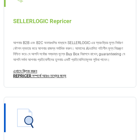
SELLERLOGIC Repricer
আপনার B2B এবং B2C অফারগুলির মাধ্যমে SELLERLOGIC-এর স্বয়ংক্রিয় মূল্য নির্ধারণ
কৌশল ব্যবহার করে আপনার রাজস্ব সর্বাধিক করুন। আমাদের AI-চালিত গতিশীল মূল্য নিয়ন্ত্রণ
নিশ্চিত করে যে আপনি সর্বোচ্চ সম্ভাব্য মূল্যে Buy Box নিরাপদে রাখেন, guaranteeing যে
আপনি সর্বদা আপনার প্রতিযোগীদের তুলনায় একটি প্রতিযোগিতামূলক সুবিধা পাবেন।
এখানে ক্লিক করুন
REPRICER সম্পর্কে আরও তথ্যের জন্য