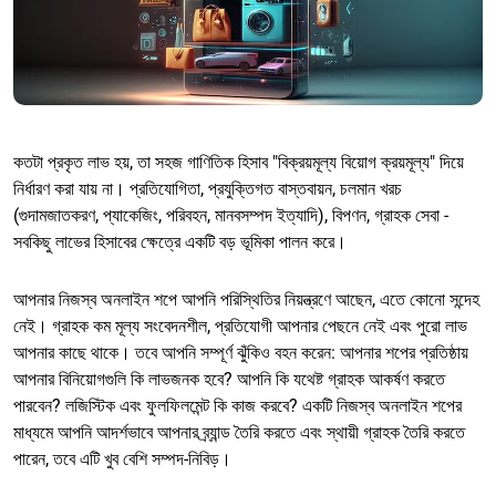
কতটা প্রকৃত লাভ হয়, তা সহজ গাণিতিক হিসাব "বিক্রয়মূল্য বিয়োগ ক্রয়মূল্য" দিয়ে
নির্ধারণ করা যায় না। প্রতিযোগিতা, প্রযুক্তিগত বাস্তবায়ন, চলমান খরচ
(গুদামজাতকরণ, প্যাকেজিং, পরিবহন, মানবসম্পদ ইত্যাদি), বিপণন, গ্রাহক সেবা -
সবকিছু লাভের হিসাবের ক্ষেত্রে একটি বড় ভূমিকা পালন করে।
আপনার নিজস্ব অনলাইন শপে আপনি পরিস্থিতির নিয়ন্ত্রণে আছেন, এতে কোনো সন্দেহ
নেই। গ্রাহক কম মূল্য সংবেদনশীল, প্রতিযোগী আপনার পেছনে নেই এবং পুরো লাভ
আপনার কাছে থাকে। তবে আপনি সম্পূর্ণ ঝুঁকিও বহন করেন: আপনার শপের প্রতিষ্ঠায়
আপনার বিনিয়োগগুলি কি লাভজনক হবে? আপনি কি যথেষ্ট গ্রাহক আকর্ষণ করতে
পারবেন? লজিস্টিক এবং ফুলফিলমেন্ট কি কাজ করবে? একটি নিজস্ব অনলাইন শপের
মাধ্যমে আপনি আদর্শভাবে আপনার ব্র্যান্ড তৈরি করতে এবং স্থায়ী গ্রাহক তৈরি করতে
পারেন, তবে এটি খুব বেশি সম্পদ-নিবিড়।