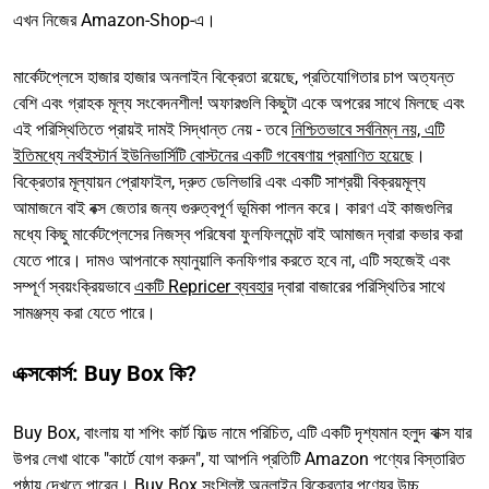
এখন নিজের Amazon-Shop-এ।
মার্কেটপ্লেসে হাজার হাজার অনলাইন বিক্রেতা রয়েছে, প্রতিযোগিতার চাপ অত্যন্ত
বেশি এবং গ্রাহক মূল্য সংবেদনশীল! অফারগুলি কিছুটা একে অপরের সাথে মিলছে এবং
এই পরিস্থিতিতে প্রায়ই দামই সিদ্ধান্ত নেয় - তবে
নিশ্চিতভাবে সর্বনিম্ন নয়, এটি
ইতিমধ্যে নর্থইস্টার্ন ইউনিভার্সিটি বোস্টনের একটি গবেষণায় প্রমাণিত হয়েছে
।
বিক্রেতার মূল্যায়ন প্রোফাইল, দ্রুত ডেলিভারি এবং একটি সাশ্রয়ী বিক্রয়মূল্য
আমাজনে বাই বক্স জেতার জন্য গুরুত্বপূর্ণ ভূমিকা পালন করে। কারণ এই কাজগুলির
মধ্যে কিছু মার্কেটপ্লেসের নিজস্ব পরিষেবা ফুলফিলমেন্ট বাই আমাজন দ্বারা কভার করা
যেতে পারে। দামও আপনাকে ম্যানুয়ালি কনফিগার করতে হবে না, এটি সহজেই এবং
সম্পূর্ণ স্বয়ংক্রিয়ভাবে
একটি Repricer ব্যবহার
দ্বারা বাজারের পরিস্থিতির সাথে
সামঞ্জস্য করা যেতে পারে।
এক্সকোর্স: Buy Box কি?
Buy Box, বাংলায় যা শপিং কার্ট ফিল্ড নামে পরিচিত, এটি একটি দৃশ্যমান হলুদ বাক্স যার
উপর লেখা থাকে "কার্টে যোগ করুন", যা আপনি প্রতিটি Amazon পণ্যের বিস্তারিত
পৃষ্ঠায় দেখতে পারেন। Buy Box সংশ্লিষ্ট অনলাইন বিক্রেতার পণ্যের উচ্চ