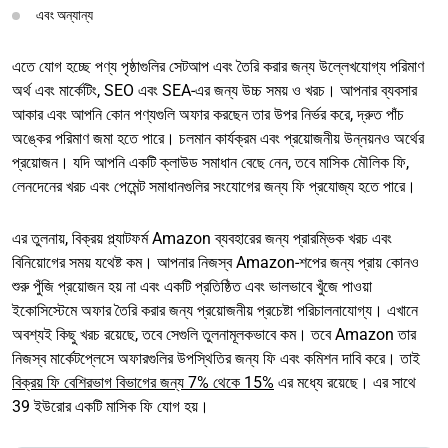
এবং অন্যান্য
এতে যোগ হচ্ছে পণ্য পৃষ্ঠাগুলির সেটআপ এবং তৈরি করার জন্য উল্লেখযোগ্য পরিমাণ
অর্থ এবং মার্কেটিং, SEO এবং SEA-এর জন্য উচ্চ সময় ও খরচ। আপনার ব্যবসার
আকার এবং আপনি কোন পণ্যগুলি অফার করছেন তার উপর নির্ভর করে, দ্রুত পাঁচ
অঙ্কের পরিমাণ জমা হতে পারে। চলমান কার্যক্রম এবং প্রয়োজনীয় উন্নয়নও অর্থের
প্রয়োজন। যদি আপনি একটি ক্লাউড সমাধান বেছে নেন, তবে মাসিক মৌলিক ফি,
লেনদেনের খরচ এবং পেমেন্ট সমাধানগুলির সংযোগের জন্য ফি প্রযোজ্য হতে পারে।
এর তুলনায়, বিক্রয় প্ল্যাটফর্ম Amazon ব্যবহারের জন্য প্রারম্ভিক খরচ এবং
বিনিয়োগের সময় যথেষ্ট কম। আপনার নিজস্ব Amazon-শপের জন্য প্রায় কোনও
শুরু পুঁজি প্রয়োজন হয় না এবং একটি প্রতিষ্ঠিত এবং ভালভাবে খুঁজে পাওয়া
ইকোসিস্টেমে অফার তৈরি করার জন্য প্রয়োজনীয় প্রচেষ্টা পরিচালনাযোগ্য। এখানে
অবশ্যই কিছু খরচ রয়েছে, তবে সেগুলি তুলনামূলকভাবে কম। তবে Amazon তার
নিজস্ব মার্কেটপ্লেসে অফারগুলির উপস্থিতির জন্য ফি এবং কমিশন দাবি করে। তাই
বিক্রয় ফি বেশিরভাগ বিভাগের জন্য 7% থেকে 15%
এর মধ্যে রয়েছে। এর সাথে
39 ইউরোর একটি মাসিক ফি যোগ হয়।