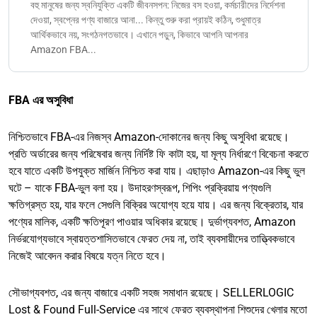
বহু মানুষের জন্য স্বনিযুক্তি একটি জীবনসপন: নিজের বস হওয়া, কর্মচারীদের নির্দেশনা
দেওয়া, স্বপ্নের পণ্য বাজারে আনা... কিন্তু শুরু করা প্রায়ই কঠিন, শুধুমাত্র
আর্থিকভাবে নয়, সংগঠনগতভাবে। এখানে পড়ুন, কিভাবে আপনি আপনার
Amazon FBA...
FBA এর অসুবিধা
নিশ্চিতভাবে FBA-এর নিজস্ব Amazon-দোকানের জন্য কিছু অসুবিধা রয়েছে।
প্রতি অর্ডারের জন্য পরিষেবার জন্য নির্দিষ্ট ফি কাটা হয়, যা মূল্য নির্ধারণে বিবেচনা করতে
হবে যাতে একটি উপযুক্ত মার্জিন নিশ্চিত করা যায়। এছাড়াও Amazon-এর কিছু ভুল
ঘটে – যাকে FBA-ভুল বলা হয়। উদাহরণস্বরূপ, শিপিং প্রক্রিয়ায় পণ্যগুলি
ক্ষতিগ্রস্ত হয়, যার ফলে সেগুলি বিক্রির অযোগ্য হয়ে যায়। এর জন্য বিক্রেতার, যার
পণ্যের মালিক, একটি ক্ষতিপূরণ পাওয়ার অধিকার রয়েছে। দুর্ভাগ্যবশত, Amazon
নির্ভরযোগ্যভাবে স্বায়ত্তশাসিতভাবে ফেরত দেয় না, তাই ব্যবসায়ীদের তাত্ত্বিকভাবে
নিজেই আবেদন করার বিষয়ে যত্ন নিতে হবে।
সৌভাগ্যবশত, এর জন্য বাজারে একটি সহজ সমাধান রয়েছে। SELLERLOGIC
Lost & Found Full-Service এর সাথে ফেরত ব্যবস্থাপনা শিশুদের খেলার মতো