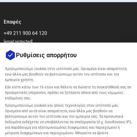
Επαφές
+49 211 900 64 120
[email protected]
Ρυθμίσεις απορρήτου
Χρησιμοποιούμε cookies στον ιστότοπό μας. Ορισμένα είναι απαραίτητα,
ενώ άλλα μας βοηθούν να βελτιώσουμε αυτόν τον ιστότοπο και την
εμπειρία χρήστη.
Εάν είστε κάτω των 16 ετών και θέλετε να δώσετε τη συγκατάθεσή σας σε
προαιρετικές υπηρεσίες, πρέπει να ζητήσετε άδεια από τους νόμιμους
κηδεμόνες σας.
Εταιρεία
Χρησιμοποιούμε cookies και άλλες τεχνολογίες στον ιστότοπό μας.
Ορισμένα από αυτά είναι απαραίτητα, ενώ άλλα μας βοηθούν να
Υποστήριξη
βελτιώσουμε αυτόν τον ιστότοπο και την εμπειρία σας. Τα προσωπικά
δεδομένα ενδέχεται να υποβάλλονται σε επεξεργασία (π.χ. διευθύνσεις IP),
για παράδειγμα για εξατομικευμένες διαφημίσεις και περιεχόμενο ή
Λύσεις για Amazon
μέτρηση διαφημίσεων και περιεχομένου. Μπορείτε να βρείτε