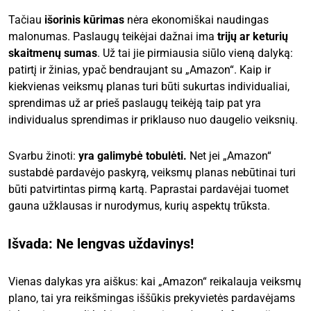
Tačiau
išorinis kūrimas
nėra ekonomiškai naudingas
malonumas. Paslaugų teikėjai dažnai ima
trijų ar keturių
skaitmenų sumas
. Už tai jie pirmiausia siūlo vieną dalyką:
patirtį ir žinias, ypač bendraujant su „Amazon“. Kaip ir
kiekvienas veiksmų planas turi būti sukurtas individualiai,
sprendimas už ar prieš paslaugų teikėją taip pat yra
individualus sprendimas ir priklauso nuo daugelio veiksnių.
Svarbu žinoti:
yra galimybė tobulėti.
Net jei „Amazon“
sustabdė pardavėjo paskyrą, veiksmų planas nebūtinai turi
būti patvirtintas pirmą kartą. Paprastai pardavėjai tuomet
gauna užklausas ir nurodymus, kurių aspektų trūksta.
Išvada: Ne lengvas uždavinys!
Vienas dalykas yra aiškus: kai „Amazon“ reikalauja veiksmų
plano, tai yra reikšmingas iššūkis prekyvietės pardavėjams