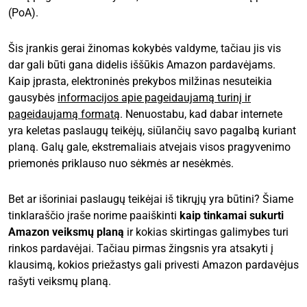
(PoA).
Šis įrankis gerai žinomas kokybės valdyme, tačiau jis vis
dar gali būti gana didelis iššūkis Amazon pardavėjams.
Kaip įprasta, elektroninės prekybos milžinas nesuteikia
gausybės
informacijos apie pageidaujamą turinį ir
pageidaujamą formatą
. Nenuostabu, kad dabar internete
yra keletas paslaugų teikėjų, siūlančių savo pagalbą kuriant
planą. Galų gale, ekstremaliais atvejais visos pragyvenimo
priemonės priklauso nuo sėkmės ar nesėkmės.
Bet ar išoriniai paslaugų teikėjai iš tikrųjų yra būtini? Šiame
tinklaraščio įraše norime paaiškinti
kaip tinkamai sukurti
Amazon veiksmų planą
ir kokias skirtingas galimybes turi
rinkos pardavėjai. Tačiau pirmas žingsnis yra atsakyti į
klausimą, kokios priežastys gali privesti Amazon pardavėjus
rašyti veiksmų planą.