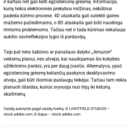
ir kartais net gali kelti egzistencinę grėsmę. Informacija,
kurią teikia elektroninės prekybos milžinas, nebūtinai
padeda kūrimo procese. 4D ataskaita gali suteikti gaires
mažiems pažeidimams, o 8D ataskaita gali būti naudinga
rimtoms problemoms. Tačiau net ir tada kūrimas reikalauja
aukšto savirefleksijos lygio iš pardavėjų.
Taip pat nėra šablono ar panašaus dalyko „Amazon“
veiksmų planui, nes atvejai, kai naudojamas šis kokybės
užtikrinimo įrankis, yra per daug įvairūs. Alternatyva, ypač
egzistencinę grėsmę keliančių paskyros deaktyvavimo
atveju, gali būti išoriniai paslaugų teikėjai. Tačiau tam reikia
planuoti išlaidas, kurios svyruoja nuo trijų iki keturių
skaitmenų.
Vaizdų autorystė pagal vaizdų tvarką: © LIGHTFIELD STUDIOS –
stock.adobe.com; © Gajus – stock.adobe.com