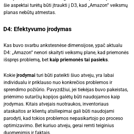
šie aspektai turėtų būti įtraukti į D3, kad „Amazon“ veiksmų
planas nebūtų atmestas.
D4: Efektyvumo įrodymas
Kas buvo svarbu ankstesnėse dimensijose, ypač aktualu
D4: „Amazon“ nenori skaityti veiksmų plane, kad priemonės
išspręs problemą, bet
kaip priemonės tai pasieks
.
Kokie
įrodymai
turi būti pateikti šiuo atveju, yra labai
individualu ir priklauso nuo konkrečios problemos ir
sprendimo požiūrio. Pavyzdžiui, jei tiekėjas buvo pakeistas,
priėmimo sutarčių kopijos galėtų būti naudojamos kaip
įrodymas. Kitais atvejais nuotraukos, inventoriaus
ataskaitos ar klientų atsiliepimai gali būti naudojami
parodyti, kad tokios problemos nepasikartojo po proceso
optimizavimo. Bet kuriuo atveju, gerai remti teiginius
duomenimis ir faktais.