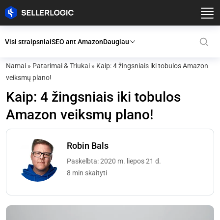
Visi straipsniai
SEO ant Amazon
Daugiau
Namai
»
Patarimai & Triukai
»
Kaip: 4 žingsniais iki tobulos Amazon
veiksmų plano!
Kaip: 4 žingsniais iki tobulos
Amazon veiksmų plano!
Robin Bals
Paskelbta: 2020 m. liepos 21 d.
8 min skaityti