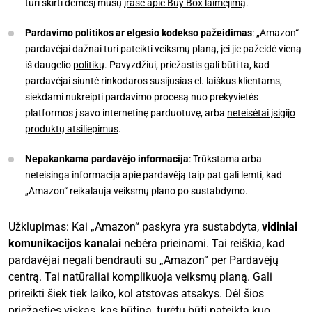
turi skirti dėmesį mūsų
įraše apie Buy Box laimėjimą
.
Pardavimo politikos ar elgesio kodekso pažeidimas
: „Amazon“
pardavėjai dažnai turi pateikti veiksmų planą, jei jie pažeidė vieną
iš daugelio
politikų
. Pavyzdžiui, priežastis gali būti ta, kad
pardavėjai siuntė rinkodaros susijusias el. laiškus klientams,
siekdami nukreipti pardavimo procesą nuo prekyvietės
platformos į savo internetinę parduotuvę, arba
neteisėtai įsigijo
produktų atsiliepimus
.
Nepakankama pardavėjo informacija
: Trūkstama arba
neteisinga informacija apie pardavėją taip pat gali lemti, kad
„Amazon“ reikalauja veiksmų plano po sustabdymo.
Užklupimas: Kai „Amazon“ paskyra yra sustabdyta,
vidiniai
komunikacijos kanalai
nebėra prieinami. Tai reiškia, kad
pardavėjai negali bendrauti su „Amazon“ per Pardavėjų
centrą. Tai natūraliai komplikuoja veiksmų planą. Gali
prireikti šiek tiek laiko, kol atstovas atsakys. Dėl šios
priežasties viskas, kas būtina, turėtų būti pateikta kuo