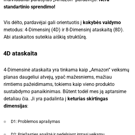
standartinio sprendimo!
Vis dėlto, pardavėjai gali orientuotis į
kokybės valdymo
metodus: 4-Dimensinį (4D) ir 8-Dimensinį ataskaitą (8D).
Abi ataskaitos suteikia aiškią struktūrą.
4D ataskaita
4-Dimensinė ataskaita yra tinkama kaip „Amazon“ veiksmų
planas daugeliui atvejų, ypač mažesniems, mažiau
rimtiems pažeidimams, tokiems kaip vieno produkto
sustabdymo panaikinimas. Būtent todėl mes ją aptarsime
detaliau čia. Ji yra padalinta į
keturias skirtingas
dimensijas
:
D1: Problemos aprašymas
D2: Priežasties analizė ir nedelsiant imtasi veiksmų