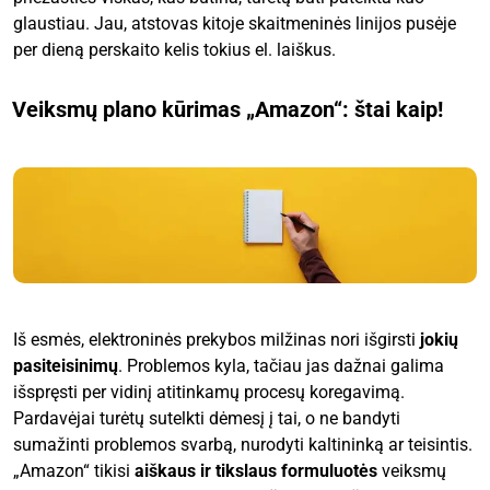
glaustiau. Jau, atstovas kitoje skaitmeninės linijos pusėje
per dieną perskaito kelis tokius el. laiškus.
Veiksmų plano kūrimas „Amazon“: štai kaip!
Iš esmės, elektroninės prekybos milžinas nori išgirsti
jokių
pasiteisinimų
. Problemos kyla, tačiau jas dažnai galima
išspręsti per vidinį atitinkamų procesų koregavimą.
Pardavėjai turėtų sutelkti dėmesį į tai, o ne bandyti
sumažinti problemos svarbą, nurodyti kaltininką ar teisintis.
„Amazon“ tikisi
aiškaus ir tikslaus formuluotės
veiksmų