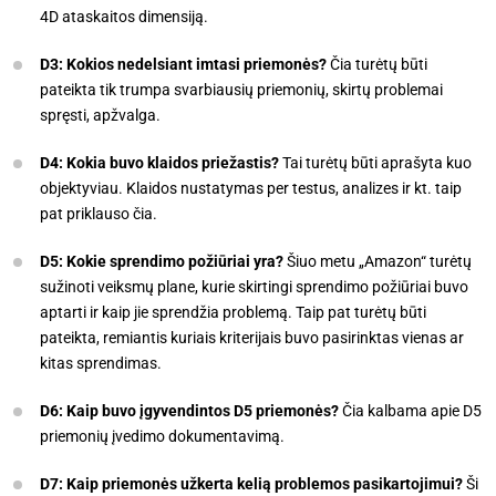
4D ataskaitos dimensiją.
D3: Kokios nedelsiant imtasi priemonės?
Čia turėtų būti
pateikta tik trumpa svarbiausių priemonių, skirtų problemai
spręsti, apžvalga.
D4: Kokia buvo klaidos priežastis?
Tai turėtų būti aprašyta kuo
objektyviau. Klaidos nustatymas per testus, analizes ir kt. taip
pat priklauso čia.
D5: Kokie sprendimo požiūriai yra?
Šiuo metu „Amazon“ turėtų
sužinoti veiksmų plane, kurie skirtingi sprendimo požiūriai buvo
aptarti ir kaip jie sprendžia problemą. Taip pat turėtų būti
pateikta, remiantis kuriais kriterijais buvo pasirinktas vienas ar
kitas sprendimas.
D6: Kaip buvo įgyvendintos D5 priemonės?
Čia kalbama apie D5
priemonių įvedimo dokumentavimą.
D7: Kaip priemonės užkerta kelią problemos pasikartojimui?
Ši