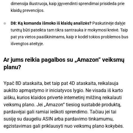
dimensija iliustruoja, kaip įgyvendinti sprendimai prisideda prie
klaidų prevencijos.
D8: Ką komanda išmoko iš klaidų analizės?
Paskutinėje dalyje
turėtų būti pateikta tam tikra santrauka ir mokymosi kreivė. Taip
pat yra vietos paaiškinimams, kaip ir kodėl tokios problemos bus
išvengtos ateityje.
Ar jums reikia pagalbos su „Amazon“ veiksmų
planu?
Ypač 8D ataskaita, bet taip pat 4D ataskaita, reikalauja
aukšto apmąstymo ir iniciatyvos lygio. Ne visada iš karto
aišku, kurios klaidos privertė internetinį milžiną reikalauti
veiksmų plano. Jei „Amazon“ tiesiog sustabdė produktą,
pardavėjai gali ramiai ieškoti sprendimo. Tačiau jei tai
susiję su daugeliu ASIN arba pardavimo tinkamumu,
egzistavimas gali priklausyti nuo veiksmų plano kokybės.