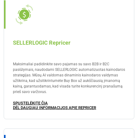
SELLERLOGIC Repricer
Maksimaliai padidinkite savo pajamas su savo B2B ir B2C
pasiūlymais, naudodami SELLERLOGIC automatizuotas kainodaros
strategijas. Mūsų AI valdomas dinaminis kainodaros valdymas
užtikrina, kad užsitikrintumėte Buy Box už aukščiausią įmanomą
kainą, garantuodamas, kad visada turite konkurencinį pranašumą
prieš savo varžovus.
SPUSTELĖKITE ČIA
DĖL DAUGIAU INFORMACIJOS APIE REPRICER