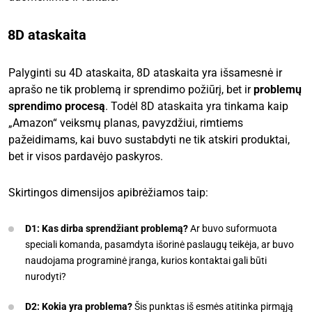
8D ataskaita
Palyginti su 4D ataskaita, 8D ataskaita yra išsamesnė ir
aprašo ne tik problemą ir sprendimo požiūrį, bet ir
problemų
sprendimo procesą
. Todėl 8D ataskaita yra tinkama kaip
„Amazon“ veiksmų planas, pavyzdžiui, rimtiems
pažeidimams, kai buvo sustabdyti ne tik atskiri produktai,
bet ir visos pardavėjo paskyros.
Skirtingos dimensijos apibrėžiamos taip:
D1: Kas dirba sprendžiant problemą?
Ar buvo suformuota
speciali komanda, pasamdyta išorinė paslaugų teikėja, ar buvo
naudojama programinė įranga, kurios kontaktai gali būti
nurodyti?
D2: Kokia yra problema?
Šis punktas iš esmės atitinka pirmąją