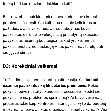
turėtų būti kuo mažiau priskiriama kaltė.
Be to, svarbu paaiškinti priemones, kurios buvo imtasi
problemai išspręsti. Čia kalbama ne apie ketinimus ar
pažadus, o apie veiksmus. Jei sustabdymas buvo
paskelbtas dėl didelio vėluojančių pristatymų skaičiaus,
pavyzdžiui, neturėtų būti teigiama, kad yra ketinimas
pakeisti pristatymo paslaugą – tas pakeitimas turėtų būti
jau įgyvendintas.
D3: Korekciniai veiksmai
Trečia dimensija remiasi antrąja dimensija. Čia
turi būti
išsamiai paaiškintos ką tik aptartos priemonės
. Kokie
pokyčiai buvo nustatyti kuriuose procesuose ir kodėl šie
pokyčiai lemia problemos sprendimą? Ar buvo įvesti nauji
procesai, tokie kaip kontrolės instancija, ar vyko darbuotojų
mokymai, ar buvo atliktas organizacinis pertvarkymas? Visi