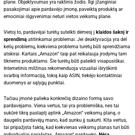
plane. Objektyvumas yra raktinis žodis. Ilgi įžanginiai
pasakojimai apie pardavėjo įmonę, paveiktą produktą ar
emociniai išgyvenimai neturi vietos veiksmų plane.
Vietoj to, pardavėjai turėtų sutelkti dėmesį į
klaidos šaknį ir
sprendimą
atitinkamai problemai. Jei deaktyvacija yra dėl
kelių problemų, kiekviena problema turėtų būti sprendžiama
atskirai. Kartais „Amazon“ taip pat reikalauja įrodymų tam
tikriems produktams. Šie turėtų būti pateikti visapusiškai.
Internetinis milžinas rekomenduoja vizualiai išryškinti
svarbią informaciją, tokią kaip ASIN, tiekėjo kontaktiniai
duomenys ar sąlygų punktai.
Tačiau įmonė palieka konkrečią dizaino formą savo
pardavėjams. Viena vertus, tai yra problemiška, nes tai
sukūrė tikrą paslaptį aplink „Amazon“ veiksmų planą, o
daugelis pardavėjų mano, kad sunku jį sukurti. Kita vertus,
tai pripažįsta faktą, kad kiekvienas veiksmų planas turi būti
individualiai parašytas „Amazon“ pardavėjo.
Nėra