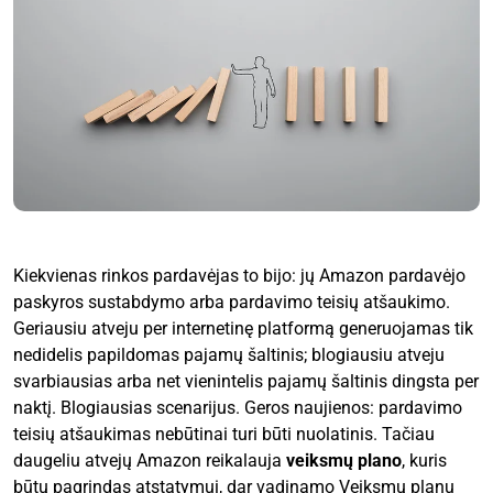
Kiekvienas rinkos pardavėjas to bijo: jų Amazon pardavėjo
paskyros sustabdymo arba pardavimo teisių atšaukimo.
Geriausiu atveju per internetinę platformą generuojamas tik
nedidelis papildomas pajamų šaltinis; blogiausiu atveju
svarbiausias arba net vienintelis pajamų šaltinis dingsta per
naktį. Blogiausias scenarijus. Geros naujienos: pardavimo
teisių atšaukimas nebūtinai turi būti nuolatinis. Tačiau
daugeliu atvejų Amazon reikalauja
veiksmų plano
, kuris
būtų pagrindas atstatymui, dar vadinamo Veiksmų planu