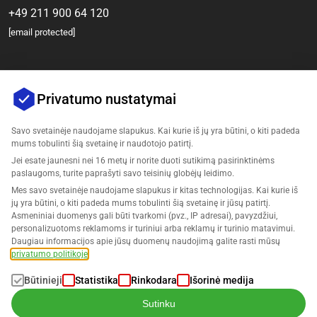
+49 211 900 64 120
[email protected]
Privatumo nustatymai
Savo svetainėje naudojame slapukus. Kai kurie iš jų yra būtini, o kiti padeda
mums tobulinti šią svetainę ir naudotojo patirtį.
Jei esate jaunesni nei 16 metų ir norite duoti sutikimą pasirinktinėms
Įmonė
paslaugoms, turite paprašyti savo teisinių globėjų leidimo.
Mes savo svetainėje naudojame slapukus ir kitas technologijas. Kai kurie iš
Palaikymas
jų yra būtini, o kiti padeda mums tobulinti šią svetainę ir jūsų patirtį.
Asmeniniai duomenys gali būti tvarkomi (pvz., IP adresai), pavyzdžiui,
personalizuotoms reklamoms ir turiniui arba reklamų ir turinio matavimui.
Sprendimai Amazonui
Daugiau informacijos apie jūsų duomenų naudojimą galite rasti mūsų
privatumo politikoje
.
Lietuvių
Būtinieji
Statistika
Rinkodara
Išorinė medija
Sutinku