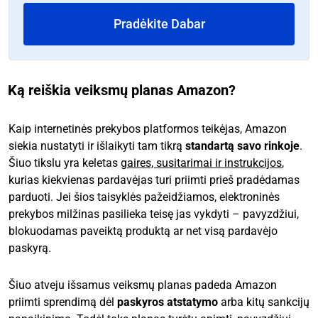
Pradėkite Dabar
Ką reiškia veiksmų planas Amazon?
Kaip internetinės prekybos platformos teikėjas, Amazon
siekia nustatyti ir išlaikyti tam tikrą
standartą savo rinkoje
.
Šiuo tikslu yra keletas
gaires, susitarimai ir instrukcijos
,
kurias kiekvienas pardavėjas turi priimti prieš pradėdamas
parduoti. Jei šios taisyklės pažeidžiamos, elektroninės
prekybos milžinas pasilieka teisę jas vykdyti – pavyzdžiui,
blokuodamas paveiktą produktą ar net visą pardavėjo
paskyrą.
Šiuo atveju išsamus veiksmų planas padeda Amazon
priimti sprendimą dėl
paskyros atstatymo
arba kitų sankcijų