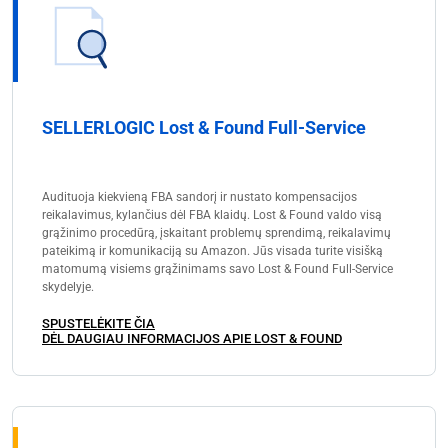
SELLERLOGIC Lost & Found Full-Service
Audituoja kiekvieną FBA sandorį ir nustato kompensacijos
reikalavimus, kylančius dėl FBA klaidų. Lost & Found valdo visą
grąžinimo procedūrą, įskaitant problemų sprendimą, reikalavimų
pateikimą ir komunikaciją su Amazon. Jūs visada turite visišką
matomumą visiems grąžinimams savo Lost & Found Full-Service
skydelyje.
SPUSTELĖKITE ČIA
DĖL DAUGIAU INFORMACIJOS APIE LOST & FOUND