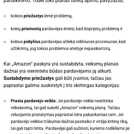
panaikinimo. Todėl toks planas turėtų apimti, pavyzdžiui,
kokios
priežastys
lėmė problemą,
kokių
priemonių
pardavėjas ėmėsi, kad išspręstų problemą ir
kokius
pokyčius
pardavėjas atlieka vidiniuose procesuose, kad
užtikrintų, jog tokios problemos ateityje nepasikartotų.
Kai „Amazon“ paskyra yra sustabdyta, veiksmų planas
dažnai yra vienintelis būdas pardavėjams ją atkurti.
Sustabdymo priežastys
gali būti įvairios, tačiau jas
paprastai galima suskirstyti į tris skirtingas kategorijas:
Prasta pardavėjo veikla
: Jei pardavėjo veikla neatitinka
reikalavimų, tai gali sukelti „Amazon“ veiksmų planą. Tačiau
vėluojantis pristatymas paprastai nėra pakankamas tam. Jei
pardavėjo veiklos trūkumai dažnai pasitaiko ir viršija kritinę ribą,
tai gali tapti rimta. Pardavėjai gali sužinoti, kuriems rodikliams jie