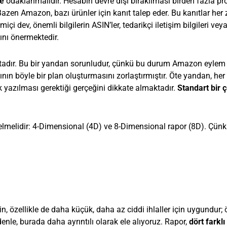
e
odaklanmalıdır. Hesabın devre dışı bırakılması birden fazla p
. Bazen Amazon, bazı ürünler için kanıt talep eder. Bu kanıtlar he
miçi dev, önemli bilgilerin ASIN’ler, tedarikçi iletişim bilgileri vey
ını önermektedir.
ktadır. Bu bir yandan sorunludur, çünkü bu durum Amazon eylem 
ının böyle bir plan oluşturmasını zorlaştırmıştır. Öte yandan, he
k yazılması gerektiği gerçeğini dikkate almaktadır.
Standart bir
lmelidir: 4-Dimensional (4D) ve 8-Dimensional rapor (8D). Çünkü
 özellikle de daha küçük, daha az ciddi ihlaller için uygundur; 
enle, burada daha ayrıntılı olarak ele alıyoruz. Rapor,
dört farkl