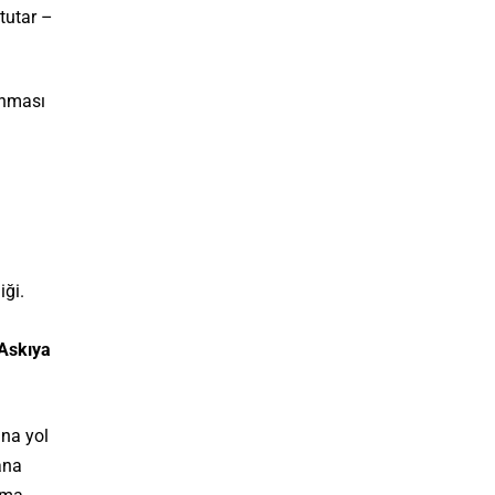
tutar –
ınması
iği.
Askıya
ına yol
ana