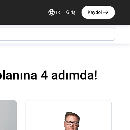
Giriş
Kaydol
TR
planına 4 adımda!