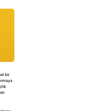
sel bir
vunmaya
zlık
eri