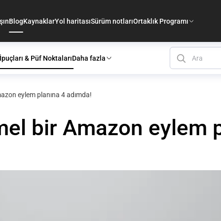
şın
Blog
Kaynaklar
Yol haritası
Sürüm notları
Ortaklık Programı
İpuçları & Püf Noktaları
Daha fazla
mazon eylem planına 4 adımda!
mel bir Amazon eylem 