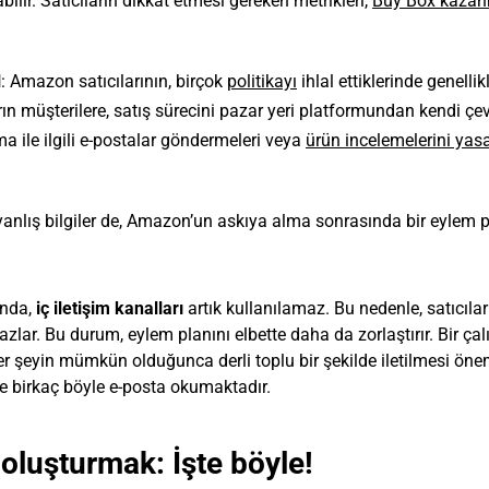
bilir. Satıcıların dikkat etmesi gereken metrikleri,
Buy Box kaza
l
: Amazon satıcılarının, birçok
politikayı
ihlal ettiklerinde genellikl
rın müşterilere, satış sürecini pazar yeri platformundan kendi çe
ile ilgili e-postalar göndermeleri veya
ürün incelemelerini yasa
 yanlış bilgiler de, Amazon’un askıya alma sonrasında bir eylem p
ında,
iç iletişim kanalları
artık kullanılamaz. Bu nedenle, satıcılar
zlar. Bu durum, eylem planını elbette daha da zorlaştırır. Bir çal
er şeyin mümkün olduğunca derli toplu bir şekilde iletilmesi önem
de birkaç böyle e-posta okumaktadır.
oluşturmak: İşte böyle!