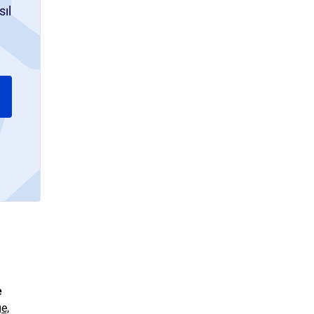
sıl
e
e,