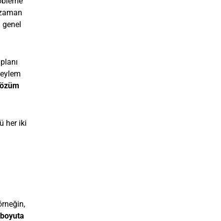
robleme
r zaman
a genel
planı
r eylem
 çözüm
 her iki
örneğin,
ı boyuta