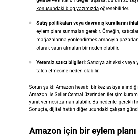
gelirse ve kritik bir değeri aşarsa, durum zorlaşa
konusundaki blog yazımızda
öğrenebilirler.
Satış politikaları veya davranış kurallarını ihla
eylem planı sunmaları gerekir. Örneğin, satıcıla
mağazalarına yönlendirmek amacıyla pazarlama 
olarak satın almaları
bir neden olabilir.
Yetersiz satıcı bilgileri
: Satıcıya ait eksik veya
talep etmesine neden olabilir.
Sorun şu ki: Amazon hesabı bir kez askıya alındığ
Amazon ile Seller Central üzerinden iletişim kurama
yanıt vermesi zaman alabilir. Bu nedenle, gerekli h
Sonuçta, dijital hattın diğer ucundaki çalışan gün
Amazon için bir eylem planı 