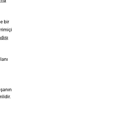
nma
e bir
vrimiçi
dışı
lanı
ışanın
lidir.