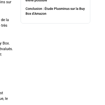
élevé possible
ins sur
Conclusion : Étude Plusminus sur la Buy
Box d’Amazon
 de la
 très
y Box.
 évalués.
t
st
e, le