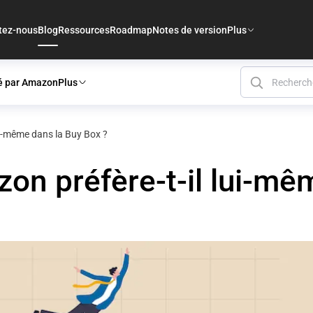
tez-nous
Blog
Ressources
Roadmap
Notes de version
Plus
é par Amazon
Plus
ui-même dans la Buy Box ?
on préfère-t-il lui-mê