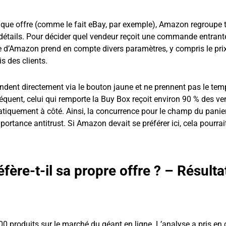
aque offre (comme le fait eBay, par exemple), Amazon regroupe 
détails. Pour décider quel vendeur reçoit une commande entrant
me d’Amazon prend en compte divers paramètres, y compris le prix
is des clients.
dent directement via le bouton jaune et ne prennent pas le tem
séquent, celui qui remporte la Buy Box reçoit environ 90 % des ve
tiquement à côté. Ainsi, la concurrence pour le champ du panier
importance antitrust. Si Amazon devait se préférer ici, cela pourrai
fère-t-il sa propre offre ? – Résulta
 produits sur le marché du géant en ligne. L’analyse a pris en