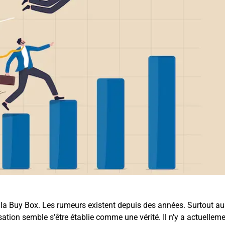
e la Buy Box. Les rumeurs existent depuis des années. Surtout au
ion semble s’être établie comme une vérité. Il n’y a actuellem