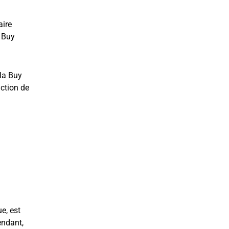
aire
 Buy
 la Buy
nction de
e, est
endant,