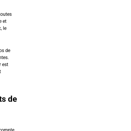
toutes
e et
, le
ps de
ntes.
 est
t
ts de
 compte