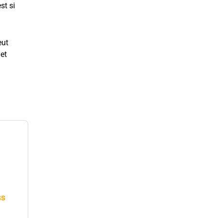
st si
eut
 et
ss