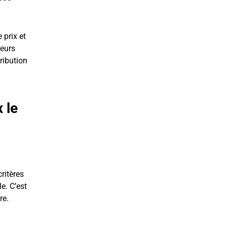
 prix et
teurs
ribution
 le
ritères
e. C’est
re.