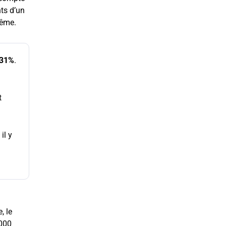
nts d’un
même.
31%
.
t
il y
, le
 000