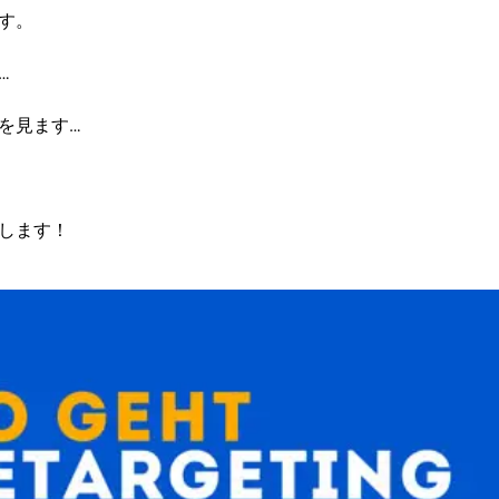
す。
…
を見ます…
します！