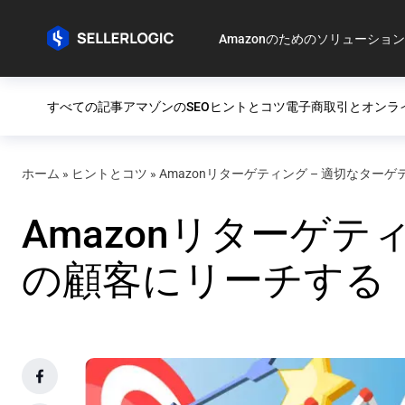
Amazonのためのソリューション
すべての記事
アマゾンのSEO
ヒントとコツ
電子商取引とオンラ
ホーム
»
ヒントとコツ
»
Amazonリターゲティング – 適切なター
Amazonリターゲテ
の顧客にリーチする