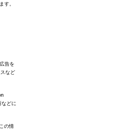
ます。
で広告を
ンスなど
n
所などに
この情