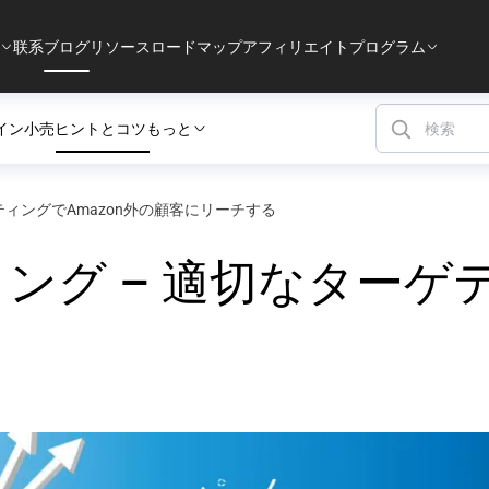
联系
ブログ
リソース
ロードマップ
アフィリエイトプログラム
イン小売
ヒントとコツ
もっと
ゲティングでAmazon外の顧客にリーチする
ィング – 適切なターゲテ