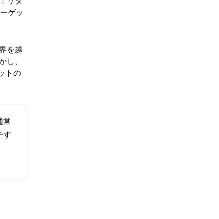
：リタ
ターゲッ
界を越
かし、
ネットの
通常
チす