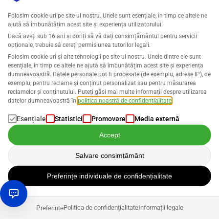
Publicitate cu Amazon
Folosim cookie-uri pe site-ul nostru. Unele sunt esențiale, în timp ce altele ne
ajută să îmbunătățim acest site și experiența utilizatorului.
De la coloana publicitară la era digitală – Cum
Dacă aveți sub 16 ani și doriți să vă dați consimțământul pentru servicii
beneficiezi de Amazon DSP
opționale, trebuie să cereți permisiunea tutorilor legali.
Folosim cookie-uri și alte tehnologii pe site-ul nostru. Unele dintre ele sunt
Lena Schwab
esențiale, în timp ce altele ne ajută să îmbunătățim acest site și experiența
dumneavoastră. Datele personale pot fi procesate (de exemplu, adrese IP), de
exemplu, pentru reclame și conținut personalizat sau pentru măsurarea
reclamelor și conținutului. Puteți găsi mai multe informații despre utilizarea
datelor dumneavoastră în
politica noastră de confidențialitate
.
Esențiale
Statistici
Promovare
Media externă
Accept
Deveniți parte din
Salvare consimțământ
comunitatea noastră!
Preferințe individuale de confidențialitate
Politica de confidențialitate
Informații legale
Preferințe