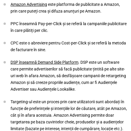
Amazon Advertising
este platforma de publicitate a Amazon,
prin care puteți crea și difuza anunțuri pe Amazon.
PPC înseamnă Pay-per-Click și se referă la campaniile publicitare
în care plătiți per clic.
CPC este o abreviere pentru Cost-per-Click și se referă la metoda
de facturare în sine.
DSP înseamnă Demand Side Platform
. DSP este un software
care permite advertiserilor să facă publicitate țintită pe alte site-
uri web în afara Amazon, să desfășoare campanii de retargeting
Amazon și să creeze propriile audiențe, cum ar fi Audiențele
Advertiser sau Audiențele Lookalike.
Targeting-ul este un proces prin care utilizatorii sunt abordați în
funcție de preferințele și intențiile lor de căutare, atât pe Amazon,
cât și în afara acestuia. Amazon Advertising permite doar
targetarea pe baza cuvintelor cheie, produselor și a audiențelor
limitate (bazate pe interese, intenții de cumpărare, locație etc.).