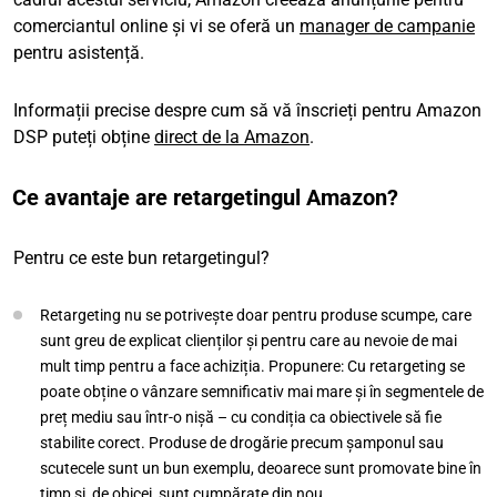
comerciantul online și vi se oferă un
manager de campanie
pentru asistență.
Informații precise despre cum să vă înscrieți pentru Amazon
DSP puteți obține
direct de la Amazon
.
Ce avantaje are retargetingul Amazon?
Pentru ce este bun retargetingul?
Retargeting nu se potrivește doar pentru produse scumpe, care
sunt greu de explicat clienților și pentru care au nevoie de mai
mult timp pentru a face achiziția. Propunere: Cu retargeting se
poate obține o vânzare semnificativ mai mare și în segmentele de
preț mediu sau într-o nișă – cu condiția ca obiectivele să fie
stabilite corect. Produse de drogărie precum șamponul sau
scutecele sunt un bun exemplu, deoarece sunt promovate bine în
timp și, de obicei, sunt cumpărate din nou.