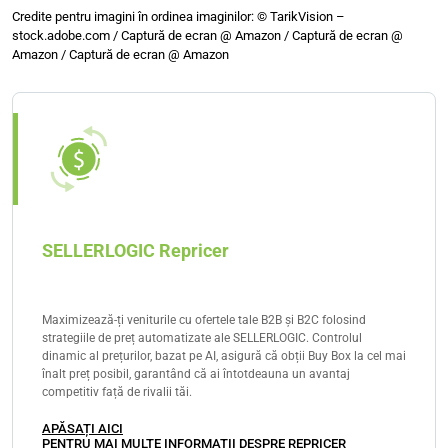
dumneavoastră clienți sunt reamintiți de achiziție atât
Credite pentru imagini în ordinea imaginilor: © TarikVision –
stock.adobe.com / Captură de ecran @ Amazon / Captură de ecran @
în interiorul, cât și în afara Amazon.
Amazon / Captură de ecran @ Amazon
SELLERLOGIC Repricer
Maximizează-ți veniturile cu ofertele tale B2B și B2C folosind
strategiile de preț automatizate ale SELLERLOGIC. Controlul
dinamic al prețurilor, bazat pe AI, asigură că obții Buy Box la cel mai
înalt preț posibil, garantând că ai întotdeauna un avantaj
competitiv față de rivalii tăi.
APĂSAȚI AICI
PENTRU MAI MULTE INFORMAȚII DESPRE REPRICER