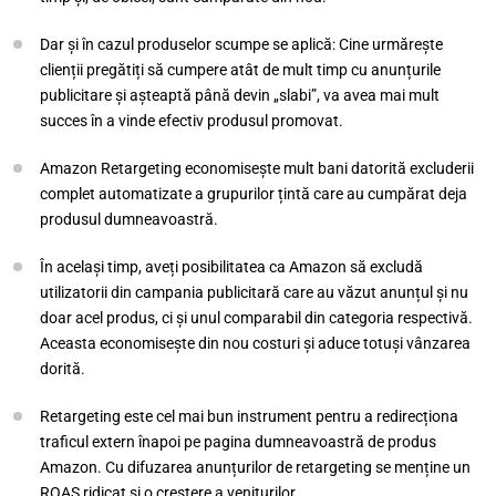
Dar și în cazul produselor scumpe se aplică: Cine urmărește
clienții pregătiți să cumpere atât de mult timp cu anunțurile
publicitare și așteaptă până devin „slabi”, va avea mai mult
succes în a vinde efectiv produsul promovat.
Amazon Retargeting economisește mult bani datorită excluderii
complet automatizate a grupurilor țintă care au cumpărat deja
produsul dumneavoastră.
În același timp, aveți posibilitatea ca Amazon să excludă
utilizatorii din campania publicitară care au văzut anunțul și nu
doar acel produs, ci și unul comparabil din categoria respectivă.
Aceasta economisește din nou costuri și aduce totuși vânzarea
dorită.
Retargeting este cel mai bun instrument pentru a redirecționa
traficul extern înapoi pe pagina dumneavoastră de produs
Amazon. Cu difuzarea anunțurilor de retargeting se menține un
ROAS ridicat și o creștere a veniturilor.