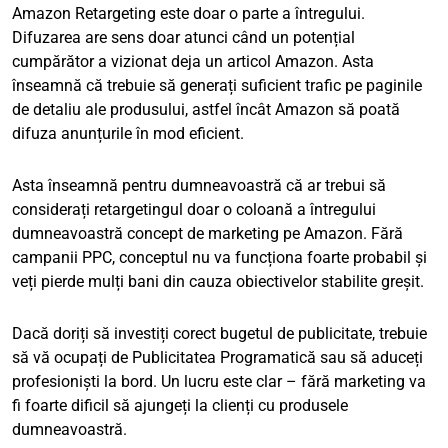
Amazon Retargeting este doar o parte a întregului.
Difuzarea are sens doar atunci când un potențial
cumpărător a vizionat deja un articol Amazon. Asta
înseamnă că trebuie să generați suficient trafic pe paginile
de detaliu ale produsului, astfel încât Amazon să poată
difuza anunțurile în mod eficient.
Asta înseamnă pentru dumneavoastră că ar trebui să
considerați retargetingul doar o coloană a întregului
dumneavoastră concept de marketing pe Amazon. Fără
campanii PPC, conceptul nu va funcționa foarte probabil și
veți pierde mulți bani din cauza obiectivelor stabilite greșit.
Dacă doriți să investiți corect bugetul de publicitate, trebuie
să vă ocupați de Publicitatea Programatică sau să aduceți
profesioniști la bord. Un lucru este clar – fără marketing va
fi foarte dificil să ajungeți la clienți cu produsele
dumneavoastră.