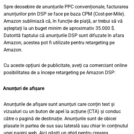
Spre deosebire de anunțurile PPC convenționale, facturarea
anunțurilor prin DSP se face pe baza CPM (Cost-per-Mile).
Amazon subliniază că, în funcție de piață, ar trebui să vă
așteptați la un buget minim de aproximativ 35.000 $.
Datorită faptului că anunțurile DSP sunt difuzate în afara
Amazon, acestea pot fi utilizate pentru retargeting pe
Amazon.
Cu aceste opțiuni de publicitate, aveți ca comerciant online
posibilitatea de a începe retargeting pe Amazon DSP:
Anunțuri de afișare
Anunțurile de afișare sunt anunțuri care conțin text și
vizualuri cu un buton de apel la acțiune (CTA) și conduc
către o pagină de destinație. Anunțurile sunt de obicei
plasate în partea de sus sau laterală sau chiar în conținutul
unei pagini web. Aici găsiți un
ghid pentru crearea