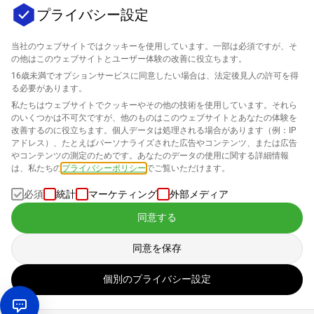
プライバシー設定
当社のウェブサイトではクッキーを使用しています。一部は必須ですが、そ
の他はこのウェブサイトとユーザー体験の改善に役立ちます。
16歳未満でオプションサービスに同意したい場合は、法定後見人の許可を得
会社
る必要があります。
私たちはウェブサイトでクッキーやその他の技術を使用しています。それら
のいくつかは不可欠ですが、他のものはこのウェブサイトとあなたの体験を
サポート
改善するのに役立ちます。個人データは処理される場合があります（例：IP
アドレス）、たとえばパーソナライズされた広告やコンテンツ、または広告
Amazonのためのソリューション
やコンテンツの測定のためです。あなたのデータの使用に関する詳細情報
は、私たちの
プライバシーポリシー
でご覧いただけます。
日本語
必須
統計
マーケティング
外部メディア
同意する
同意を保存
データは私たちの
プライバシーポリシー
に従って処理されます
個別のプライバシー設定
著作権 © 2026 SELLERLOGIC。無断転載を禁じます。