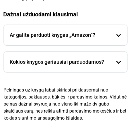
Dažnai užduodami klausimai
Ar galite parduoti knygas „Amazon“?
Taip, galite parduoti tiek naujas, tiek naudotas knygas
„Amazon“. „Amazon“ siūlo pardavėjams dvi
Kokios knygos geriausiai parduodamos?
galimybes: „Fulfilled by Merchant“ (FBM) arba
„Fulfillment by Amazon“ (FBA), kur „Amazon“ tvarko
Geriausiai parduodamos ir paklausios pavadinimai
saugojimą ir siuntimą.
dažnai gerai parduodami, taip pat gidai, vadovėliai,
kolekcionuojami daiktai ir reti leidimai. Kategorijos,
Pelningas už knygą labai skiriasi priklausomai nuo
tokios kaip biografijos, savipagalba, religija ir dvasinė
kategorijos, paklausos, būklės ir pardavimo kainos. Vidutinė
praktika, taip pat sveikata ir fitnesas, yra populiarios.
pelnas dažnai svyruoja nuo vieno iki mažo dvigubo
skaičiaus eurų, nes reikia atimti pardavimo mokesčius ir bet
kokias siuntimo ar saugojimo išlaidas.