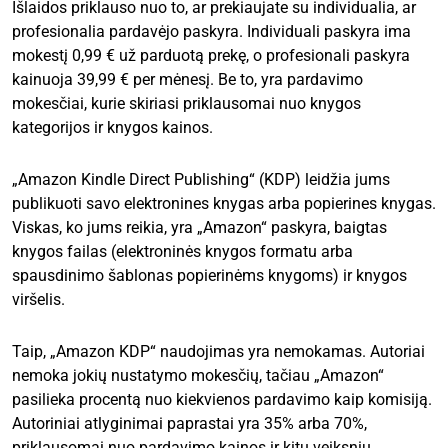
Išlaidos priklauso nuo to, ar prekiaujate su individualia, ar
profesionalia pardavėjo paskyra. Individuali paskyra ima
mokestį 0,99 € už parduotą prekę, o profesionali paskyra
kainuoja 39,99 € per mėnesį. Be to, yra pardavimo
mokesčiai, kurie skiriasi priklausomai nuo knygos
kategorijos ir knygos kainos.
„Amazon Kindle Direct Publishing“ (KDP) leidžia jums
publikuoti savo elektronines knygas arba popierines knygas.
Viskas, ko jums reikia, yra „Amazon“ paskyra, baigtas
knygos failas (elektroninės knygos formatu arba
spausdinimo šablonas popierinėms knygoms) ir knygos
viršelis.
Taip, „Amazon KDP“ naudojimas yra nemokamas. Autoriai
nemoka jokių nustatymo mokesčių, tačiau „Amazon“
pasilieka procentą nuo kiekvienos pardavimo kaip komisiją.
Autoriniai atlyginimai paprastai yra 35% arba 70%,
priklausomai nuo pardavimo kainos ir kitų veiksnių.