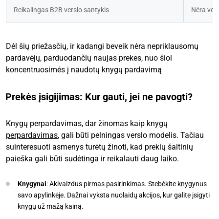
Reikalingas B2B verslo santykis
Nėra vers
Dėl šių priežasčių, ir kadangi beveik nėra nepriklausomų
pardavėjų, parduodančių naujas prekes, nuo šiol
koncentruosimės į naudotų knygų pardavimą
Prekės įsigijimas: Kur gauti, jei ne pavogti?
Knygų perpardavimas, dar žinomas kaip knygų
perpardavimas
, gali būti pelningas verslo modelis. Tačiau
suinteresuoti asmenys turėtų žinoti, kad prekių šaltinių
paieška gali būti sudėtinga ir reikalauti daug laiko.
Knygynai
: Akivaizdus pirmas pasirinkimas. Stebėkite knygynus
savo apylinkėje. Dažnai vyksta nuolaidų akcijos, kur galite įsigyti
knygų už mažą kainą.