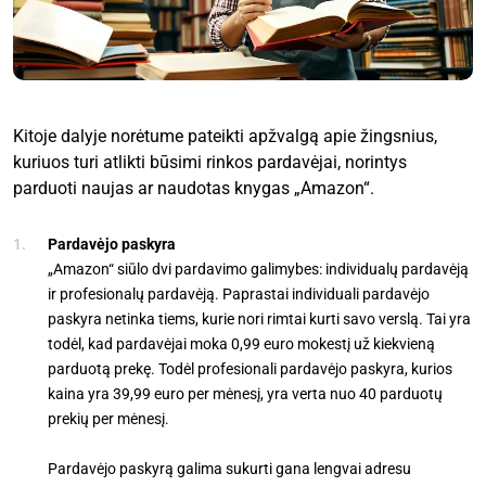
Kitoje dalyje norėtume pateikti apžvalgą apie žingsnius,
kuriuos turi atlikti būsimi rinkos pardavėjai, norintys
parduoti naujas ar naudotas knygas „Amazon“.
Pardavėjo paskyra
„Amazon“ siūlo dvi pardavimo galimybes: individualų pardavėją
ir profesionalų pardavėją. Paprastai individuali pardavėjo
paskyra netinka tiems, kurie nori rimtai kurti savo verslą. Tai yra
todėl, kad pardavėjai moka 0,99 euro mokestį už kiekvieną
parduotą prekę. Todėl profesionali pardavėjo paskyra, kurios
kaina yra 39,99 euro per mėnesį, yra verta nuo 40 parduotų
prekių per mėnesį.
Pardavėjo paskyrą galima sukurti gana lengvai adresu