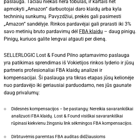
paslauga. Tačiau niekas nėra tobulas, ir kartais net
apmokyti „Amazon“ darbuotojai daro klaidų arba kyla
techninių sunkumų. Pavyzdžiui, prekės gali pasimesti
„Amazon“ sandėlyje. Rinkos pardavėjai gali prarasti iki 3%
savo metinių bruto pardavimų dėl
FBA klaidų
– daug pinigų.
Pinigų, kuriuos galite lengvai atgauti per dieną.
SELLERLOGIC Lost & Found Pilno aptarnavimo paslauga
yra patikimas sprendimas iš Vokietijos rinkos lyderio ir jūsų
partneris profesionaliai FBA klaidų analizei ir
kompensacijai. Ši paslauga yra tikras etapas jūsų kelionėje
nuo pardavėjo iki geriausiai parduodamo, nes jūs gaunate
daug privalumų:
Didesnės kompensacijos – be pastangų: Nereikia savarankiškai
analizuoti FBA klaidų. Lost & Found visiškai savarankiškai
rūpinasi kiekvienu žingsniu link sėkmingos FBA kompensacijos.
Dirbtuvėmis paremtas FBA auditas didžiausioms