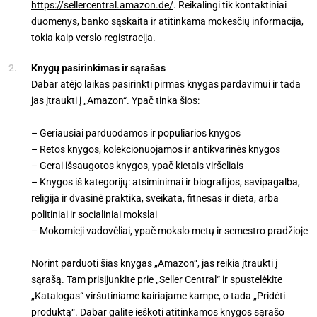
https://sellercentral.amazon.de/
. Reikalingi tik kontaktiniai
duomenys, banko sąskaita ir atitinkama mokesčių informacija,
tokia kaip verslo registracija.
Knygų pasirinkimas ir sąrašas
Dabar atėjo laikas pasirinkti pirmas knygas pardavimui ir tada
jas įtraukti į „Amazon“. Ypač tinka šios:
– Geriausiai parduodamos ir populiarios knygos
– Retos knygos, kolekcionuojamos ir antikvarinės knygos
– Gerai išsaugotos knygos, ypač kietais viršeliais
– Knygos iš kategorijų: atsiminimai ir biografijos, savipagalba,
religija ir dvasinė praktika, sveikata, fitnesas ir dieta, arba
politiniai ir socialiniai mokslai
– Mokomieji vadovėliai, ypač mokslo metų ir semestro pradžioje
Norint parduoti šias knygas „Amazon“, jas reikia įtraukti į
sąrašą. Tam prisijunkite prie „Seller Central“ ir spustelėkite
„Katalogas“ viršutiniame kairiajame kampe, o tada „Pridėti
produktą“. Dabar galite ieškoti atitinkamos knygos sąrašo