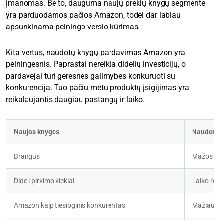
įmanomas. Be to, dauguma naujų prekių knygų segmente
yra parduodamos pačios Amazon, todėl dar labiau
apsunkinama pelningo verslo kūrimas.
Kita vertus, naudotų knygų pardavimas Amazon yra
pelningesnis. Paprastai nereikia didelių investicijų, o
pardavėjai turi geresnes galimybes konkuruoti su
konkurencija. Tuo pačiu metu produktų įsigijimas yra
reikalaujantis daugiau pastangų ir laiko.
Naujos knygos
Naudoto
Brangus
Mažos inv
Dideli pirkimo kiekiai
Laiko rei
Amazon kaip tiesioginis konkurentas
Mažiau k