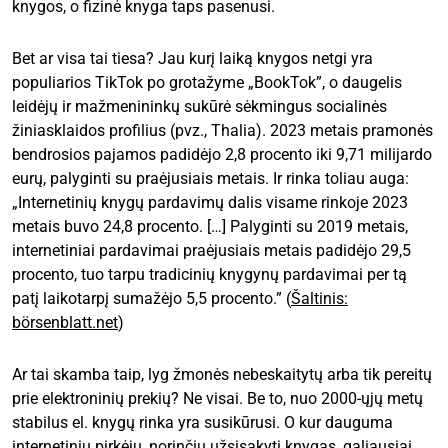
knygos, o fizinė knyga taps pasenusi.
Bet ar visa tai tiesa? Jau kurį laiką knygos netgi yra
populiarios TikTok po grotažyme „BookTok”, o daugelis
leidėjų ir mažmenininkų sukūrė sėkmingus socialinės
žiniasklaidos profilius (pvz., Thalia). 2023 metais pramonės
bendrosios pajamos padidėjo 2,8 procento iki 9,71 milijardo
eurų, palyginti su praėjusiais metais. Ir rinka toliau auga:
„Internetinių knygų pardavimų dalis visame rinkoje 2023
metais buvo 24,8 procento. […] Palyginti su 2019 metais,
internetiniai pardavimai praėjusiais metais padidėjo 29,5
procento, tuo tarpu tradicinių knygynų pardavimai per tą
patį laikotarpį sumažėjo 5,5 procento.” (
Šaltinis:
börsenblatt.net
)
Ar tai skamba taip, lyg žmonės nebeskaitytų arba tik pereitų
prie elektroninių prekių? Ne visai. Be to, nuo 2000-ųjų metų
stabilus el. knygų rinka yra susikūrusi. O kur dauguma
internetinių pirkėjų, norinčių užsisakyti knygas, galiausiai