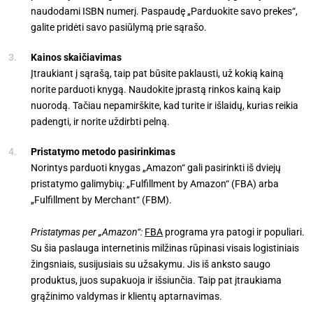
naudodami ISBN numerį. Paspaudę „Parduokite savo prekes“,
galite pridėti savo pasiūlymą prie sąrašo.
Kainos skaičiavimas
Įtraukiant į sąrašą, taip pat būsite paklausti, už kokią kainą
norite parduoti knygą. Naudokite įprastą rinkos kainą kaip
nuorodą. Tačiau nepamirškite, kad turite ir išlaidų, kurias reikia
padengti, ir norite uždirbti pelną.
Pristatymo metodo pasirinkimas
Norintys parduoti knygas „Amazon“ gali pasirinkti iš dviejų
pristatymo galimybių: „Fulfillment by Amazon“ (FBA) arba
„Fulfillment by Merchant“ (FBM).
Pristatymas per „Amazon“:
FBA
programa yra patogi ir populiari.
Su šia paslauga internetinis milžinas rūpinasi visais logistiniais
žingsniais, susijusiais su užsakymu. Jis iš anksto saugo
produktus, juos supakuoja ir išsiunčia. Taip pat įtraukiama
grąžinimo valdymas ir klientų aptarnavimas.