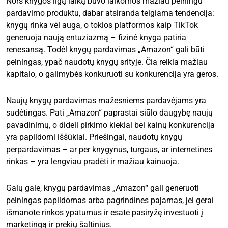
Nors knygos ilgą laiką buvo laikomos mažiau pelningu
pardavimo produktu, dabar atsiranda teigiama tendencija:
knygų rinka vėl auga, o tokios platformos kaip TikTok
generuoja naują entuziazmą – fizinė knyga patiria
renesansą. Todėl knygų pardavimas „Amazon“ gali būti
pelningas, ypač naudotų knygų srityje. Čia reikia mažiau
kapitalo, o galimybės konkuruoti su konkurencija yra geros.
Naujų knygų pardavimas mažesniems pardavėjams yra
sudėtingas. Pati „Amazon“ paprastai siūlo daugybę naujų
pavadinimų, o dideli pirkimo kiekiai bei kainų konkurencija
yra papildomi iššūkiai. Priešingai, naudotų knygų
perpardavimas – ar per knygynus, turgaus, ar internetines
rinkas – yra lengviau pradėti ir mažiau kainuoja.
Galų gale, knygų pardavimas „Amazon“ gali generuoti
pelningas papildomas arba pagrindines pajamas, jei gerai
išmanote rinkos ypatumus ir esate pasiryžę investuoti į
marketingą ir prekių šaltinius.