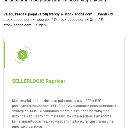
Vaizdų kreditai pagal vaizdų tvarką: © stock.adobe.com – Shanti / ©
stock.adobe.com – hobonski / © stock.adobe.com – Omri / ©
stock.adobe.com – eugen
SELLERLOGIC Repricer
Maksimaliai padidinkite savo pajamas su savo B2B ir B2C
pasiūlymais, naudodami SELLERLOGIC automatizuotas kainodaros
strategijas. Mūsų AI valdomas dinaminis kainodaros valdymas
užtikrina, kad užsitikrintumėte Buy Box už aukščiausią įmanomą
kainą, garantuodamas, kad visada turite konkurencinį pranašumą
prieš savo varžovus.