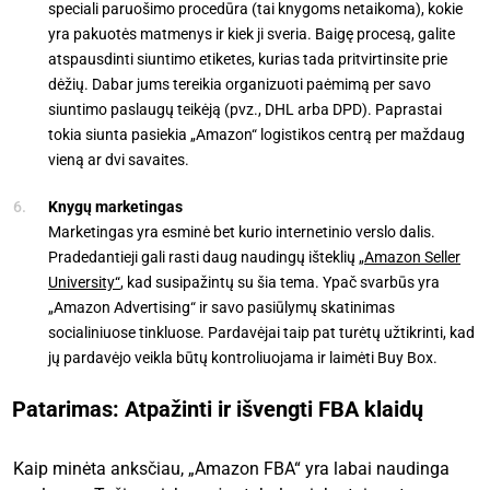
speciali paruošimo procedūra (tai knygoms netaikoma), kokie
yra pakuotės matmenys ir kiek ji sveria. Baigę procesą, galite
atspausdinti siuntimo etiketes, kurias tada pritvirtinsite prie
dėžių. Dabar jums tereikia organizuoti paėmimą per savo
siuntimo paslaugų teikėją (pvz., DHL arba DPD). Paprastai
tokia siunta pasiekia „Amazon“ logistikos centrą per maždaug
vieną ar dvi savaites.
Knygų marketingas
Marketingas yra esminė bet kurio internetinio verslo dalis.
Pradedantieji gali rasti daug naudingų išteklių
„Amazon Seller
University“
, kad susipažintų su šia tema. Ypač svarbūs yra
„Amazon Advertising“ ir savo pasiūlymų skatinimas
socialiniuose tinkluose. Pardavėjai taip pat turėtų užtikrinti, kad
jų pardavėjo veikla būtų kontroliuojama ir laimėti Buy Box.
Patarimas: Atpažinti ir išvengti FBA klaidų
Kaip minėta anksčiau, „Amazon FBA“ yra labai naudinga