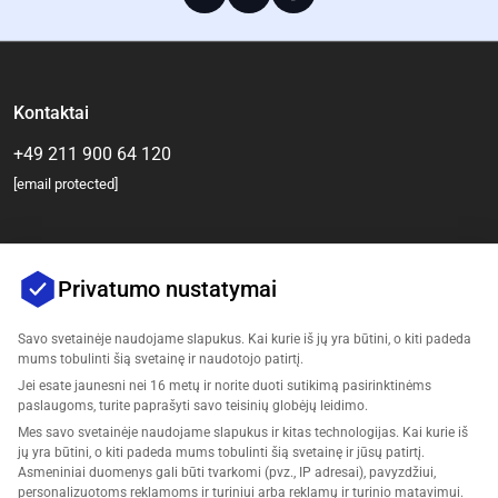
Kontaktai
+49 211 900 64 120
[email protected]
Privatumo nustatymai
Savo svetainėje naudojame slapukus. Kai kurie iš jų yra būtini, o kiti padeda
mums tobulinti šią svetainę ir naudotojo patirtį.
Jei esate jaunesni nei 16 metų ir norite duoti sutikimą pasirinktinėms
Įmonė
paslaugoms, turite paprašyti savo teisinių globėjų leidimo.
Mes savo svetainėje naudojame slapukus ir kitas technologijas. Kai kurie iš
Palaikymas
jų yra būtini, o kiti padeda mums tobulinti šią svetainę ir jūsų patirtį.
Asmeniniai duomenys gali būti tvarkomi (pvz., IP adresai), pavyzdžiui,
personalizuotoms reklamoms ir turiniui arba reklamų ir turinio matavimui.