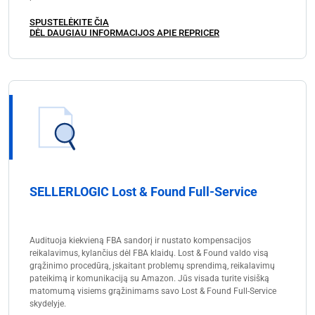
SPUSTELĖKITE ČIA
DĖL DAUGIAU INFORMACIJOS APIE REPRICER
SELLERLOGIC Lost & Found Full-Service
Audituoja kiekvieną FBA sandorį ir nustato kompensacijos
reikalavimus, kylančius dėl FBA klaidų. Lost & Found valdo visą
grąžinimo procedūrą, įskaitant problemų sprendimą, reikalavimų
pateikimą ir komunikaciją su Amazon. Jūs visada turite visišką
matomumą visiems grąžinimams savo Lost & Found Full-Service
skydelyje.