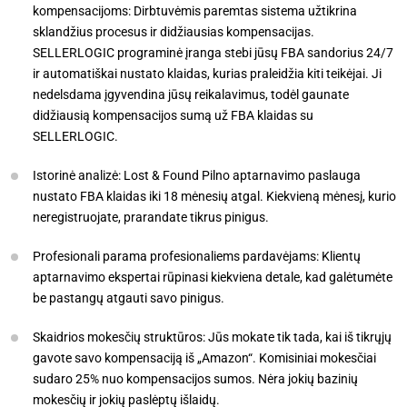
kompensacijoms: Dirbtuvėmis paremtas sistema užtikrina
sklandžius procesus ir didžiausias kompensacijas.
SELLERLOGIC programinė įranga stebi jūsų FBA sandorius 24/7
ir automatiškai nustato klaidas, kurias praleidžia kiti teikėjai. Ji
nedelsdama įgyvendina jūsų reikalavimus, todėl gaunate
didžiausią kompensacijos sumą už FBA klaidas su
SELLERLOGIC.
Istorinė analizė: Lost & Found Pilno aptarnavimo paslauga
nustato FBA klaidas iki 18 mėnesių atgal. Kiekvieną mėnesį, kurio
neregistruojate, prarandate tikrus pinigus.
Profesionali parama profesionaliems pardavėjams: Klientų
aptarnavimo ekspertai rūpinasi kiekviena detale, kad galėtumėte
be pastangų atgauti savo pinigus.
Skaidrios mokesčių struktūros: Jūs mokate tik tada, kai iš tikrųjų
gavote savo kompensaciją iš „Amazon“. Komisiniai mokesčiai
sudaro 25% nuo kompensacijos sumos. Nėra jokių bazinių
mokesčių ir jokių paslėptų išlaidų.