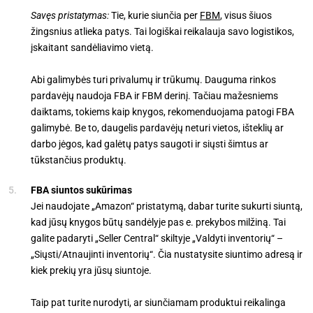
Savęs pristatymas:
Tie, kurie siunčia per
FBM
, visus šiuos
žingsnius atlieka patys. Tai logiškai reikalauja savo logistikos,
įskaitant sandėliavimo vietą.
Abi galimybės turi privalumų ir trūkumų. Dauguma rinkos
pardavėjų naudoja FBA ir FBM derinį. Tačiau mažesniems
daiktams, tokiems kaip knygos, rekomenduojama patogi FBA
galimybė. Be to, daugelis pardavėjų neturi vietos, išteklių ar
darbo jėgos, kad galėtų patys saugoti ir siųsti šimtus ar
tūkstančius produktų.
FBA siuntos sukūrimas
Jei naudojate „Amazon“ pristatymą, dabar turite sukurti siuntą,
kad jūsų knygos būtų sandėlyje pas e. prekybos milžiną. Tai
galite padaryti „Seller Central“ skiltyje „Valdyti inventorių“ –
„Siųsti/Atnaujinti inventorių“. Čia nustatysite siuntimo adresą ir
kiek prekių yra jūsų siuntoje.
Taip pat turite nurodyti, ar siunčiamam produktui reikalinga