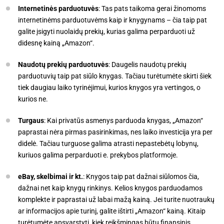
Internetinės parduotuvės
: Tas pats taikoma gerai žinomoms
internetinėms parduotuvėms kaip ir knygynams – čia taip pat
galite įsigyti nuolaidų prekių, kurias galima perparduoti už
didesnę kainą „Amazon“.
Naudotų prekių parduotuvės
: Daugelis naudotų prekių
parduotuvių taip pat siūlo knygas. Tačiau turėtumėte skirti šiek
tiek daugiau laiko tyrinėjimui, kurios knygos yra vertingos, o
kurios ne.
Turgaus
: Kai privatūs asmenys parduoda knygas, „Amazon“
paprastai nėra pirmas pasirinkimas, nes laiko investicija yra per
didelė. Tačiau turguose galima atrasti nepastebėtų lobynų,
kuriuos galima perparduoti e. prekybos platformoje.
eBay, skelbimai ir kt.
: Knygos taip pat dažnai siūlomos čia,
dažnai net kaip knygų rinkinys. Kelios knygos parduodamos
komplekte ir paprastai už labai mažą kainą. Jei turite nuotraukų
ar informacijos apie turinį, galite ištirti „Amazon“ kainą. Kitaip
turėtumėte apsvarstyti, kiek reikšmingas būtų finansinis