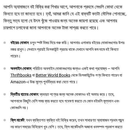
আপনি অ্যামাজনে বই বিক্রি করা শিখার আগে, আপনাকে প্রথমে সেগুলি কোথা থেকে
কিনতে হবে তা জানতে হবে। হ্যাঁ, আমরা জানি যে এই বাক্যটি কতটা মৌলিক শোনাচ্ছে,
কিন্তু সত্য হলো যে উৎস খুঁজে পাওয়ার জন্য অনেক জায়গা রয়েছে এবং আপনার
চারপাশে চলাফেরা জানা আপনাকে অনেক টাকা সাশ্রয় করতে পারে।
বইয়ের দোকান
: চলুন স্পষ্ট বিষয় দিয়ে শুরু করি। আপনার এলাকার বইয়ের দোকানগুলোর উপর
নজর রাখুন। সেখানে প্রায়ই ডিসকাউন্ট প্রচার থাকে যেখানে আপনি কম দামে বই কিনতে
পারেন।
অনলাইন দোকান
: পরিচিত অনলাইন দোকানগুলোর জন্যও একই কথা প্রযোজ্য – আপনি
Thriftbooks
বা
Better World Books
থেকে ডিসকাউন্টেড পণ্য কিনতে পারেন যা
Amazon-এ উচ্চ মূল্যে পুনর্বিক্রয় করা যেতে পারে।
দ্বিতীয় হাতের দোকান
: ব্যবহৃত পণ্যের জন্য অনেক দোকানও বই অফার করে। তবে,
আপনাকে কিছুটা বেশি সময় ব্যয় করতে হবে গবেষণা করতে যে কোন বইগুলি মূল্যবান এবং
কোনগুলি নয়।
ফ্লি মার্কেট
: যখন ব্যক্তিগত ব্যক্তি বই বিক্রি করেন, তখন সাধারণত অ্যামাজন প্রথম পছন্দ
নয় কারণ সময়ের বিনিয়োগ খুব বেশি। তবে, ফ্লি মার্কেটগুলি অজানা ধনসম্পদ প্রকাশ করতে