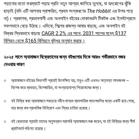
পড়ানোর মতো ফরম্যাটে পড়ার প্রতি নতুন আগ্রহ জাগিয়ে তুলছে, যা হৃদরোগের ঝুঁকি
ছাড়াই (যদি এটি আপনার স্বাক্ষরিত, প্রথম সংস্করণের
The Hobbit
এর উপর পড়ে
না)। প্রকাশক, প্রভাবশালী এবং অনলাইন বইয়ের দোকানগুলি টিকটক এবং ইনস্টাগ্রামে
সফলভাবে বেড়ে উঠছে। এদিকে, শিল্পের রাজস্ব আবার বাড়ছে, এবং অনলাইন বই
বিক্রয় স্থিরভাবে বাড়ছে
CAGR 2.2% এর সাথে, 2031 সালের মধ্যে $137
বিলিয়ন থেকে $165 বিলিয়নে বৃদ্ধির অনুমান করছে।
২০২৫ সালে অ্যামাজন বিক্রেতাদের জন্য বইগুলোর দিকে আরও গভীরভাবে নজর
দেওয়ার কারণ
অ্যামাজনে বইয়ের বিভাগটি প্রায়ই উপেক্ষিত হয়, তবুও এটি এখনও অত্যন্ত লাভজনক –
বিশেষ করে ব্যবহৃত, বিশেষায়িত, বা সংগ্রহযোগ্য শিরোনামের জন্য।
বই বিক্রি করা অ্যামাজনে সবচেয়ে নবীন-বান্ধব ব্যবসায়িক মডেলগুলির মধ্যে একটি রয়ে গেছে,
যার জন্য কম প্রাথমিক বিনিয়োগ এবং স্থির চাহিদা রয়েছে।
বই ক্রেতারা প্রায়ই তাদের অনুসন্ধান সরাসরি অ্যামাজনে শুরু করেন, যা বই বিক্রির জন্য শীর্ষ
প্ল্যাটফর্মে পরিণত হয়েছে।