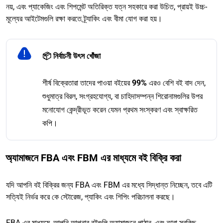
নয়, এবং প্যাকেজিং এবং শিপমেন্ট অতিরিক্ত যত্ন সহকারে করা উচিত, প্রায়ই উচ্চ-
মূল্যের আইটেমগুলি রক্ষা করতে ট্র্যাকিং এবং বীমা যোগ করা হয়।
📦 নির্বাচনী উৎস খোঁজা
শীর্ষ বিক্রেতারা তাদের পাওয়া বইয়ের
99%
এরও বেশি বই বাদ দেন,
শুধুমাত্র বিরল, সংগ্রহযোগ্য, বা চাহিদাসম্পন্ন শিরোনামগুলির উপর
মনোযোগ কেন্দ্রীভূত করেন যেমন প্রথম সংস্করণ এবং স্বাক্ষরিত
কপি।
অ্যামাজনে FBA এবং FBM এর মাধ্যমে বই বিক্রি করা
যদি আপনি বই বিক্রির জন্য FBA এবং FBM এর মধ্যে সিদ্ধান্ত নিচ্ছেন, তবে এটি
সত্যিই নির্ভর করে কে স্টোরেজ, প্যাকিং এবং শিপিং পরিচালনা করছে।
FBA এর মাধ্যমে, আপনি আপনার বইগুলি অ্যামাজনে পাঠান, এবং তারা সবকিছু