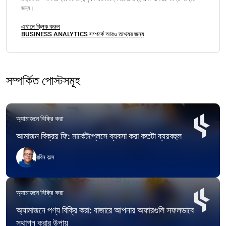
জন্য।
এখানে ক্লিক করুন
BUSINESS ANALYTICS সম্পর্কে আরও তথ্যের জন্য
সম্পর্কিত পোস্টসমূহ
অ্যামাজনে বিক্রি করা
আমাজন বিক্রয় ফি: মার্কেটপ্লেসে ব্যবসা করা কতটা ব্যয়বহুল
রবিন বাল্স
অ্যামাজনে বিক্রি করা
অ্যামাজনে পণ্য বিক্রি করা: বাজারে আপনার অফারগুলি সফলভাবে
স্থাপন করার উপায়