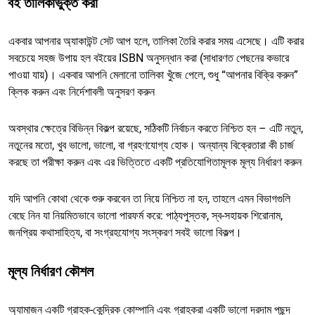
বই তালিকাভুক্ত করা
একবার আপনার অ্যাকাউন্ট সেট আপ হলে, তালিকা তৈরি করার সময় এসেছে। এটি করার
সবচেয়ে সহজ উপায় হল বইয়ের ISBN অনুসন্ধান করা (সাধারণত পেছনের কভারে
পাওয়া যায়)। একবার আপনি মেলানো তালিকা খুঁজে পেলে, শুধু “আপনার বিক্রি করুন”
ক্লিক করুন এবং নির্দেশাবলী অনুসরণ করুন
অবস্থার ক্ষেত্রে বিভিন্ন বিকল্প রয়েছে, সঠিকটি নির্বাচন করতে নিশ্চিত হন – এটি নতুন,
নতুনের মতো, খুব ভালো, ভালো, বা গ্রহণযোগ্য হোক। অন্যান্য বিক্রেতারা কী চার্জ
করছে তা পরীক্ষা করুন এবং এর ভিত্তিতে একটি প্রতিযোগিতামূলক মূল্য নির্ধারণ করুন
যদি আপনি কোথা থেকে শুরু করবেন তা নিয়ে নিশ্চিত না হন, তাহলে এমন বিভাগগুলি
বেছে নিন যা নিয়মিতভাবে ভালো পারফর্ম করে: পাঠ্যপুস্তক, স্ব-সহায়ক শিরোনাম,
জনপ্রিয় কথাসাহিত্য, বা সংগ্রহযোগ্য সংস্করণ সবই ভালো বিকল্প।
মূল্য নির্ধারণ কৌশল
অ্যামাজন একটি গ্রাহক-কেন্দ্রিক কোম্পানি এবং গ্রাহকরা একটি ভালো দরদাম পছন্দ