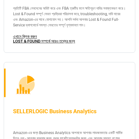
প্রতিটি FBA লেনদেনের অডিট করে এবং FBA ত্রুটির ফলে ক্ষতিপূরণ দাবির সনাক্তকরণ করে।
Lost & Found সম্পূর্ণ ফেরত প্রক্রিয়া পরিচালনা করে, troubleshooting, দাবি দায়ের
এবং Amazon-এর সাথে যোগাযোগ সহ। আপনি সর্বদা আপনার Lost & Found Full-
Service ড্যাশবোর্ডে সমস্ত ফেরতের সম্পূর্ণ দৃশ্যমানতা পান।
এখানে ক্লিক করুন
LOST & FOUND সম্পর্কে আরও তথ্যের জন্য
SELLERLOGIC Business Analytics
Amazon-এর জন্য Business Analytics আপনাকে আপনার লাভজনকতার একটি সার্বিক
চিত্র দেয় - আপনার ব্যবসার জন্য, পৃথক মার্কেটপ্লেসগুলির জন্য, এবং আপনার সমস্ত পণ্যের