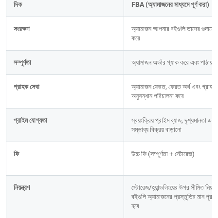
দিক
FBA (অ্যামাজনের মাধ্যমে পূর্ণ করা)
সংরক্ষণ
অ্যামাজন আপনার বইগুলি তাদের গুদামে সং
করে
সম্পূর্ণতা
অ্যামাজন অর্ডার প্যাক করে এবং পাঠায়
গ্রাহক সেবা
অ্যামাজন ফেরত, ফেরত অর্থ এবং গ্রাহক 
অনুসন্ধান পরিচালনা করে
প্রাইম যোগ্যতা
স্বয়ংক্রিয় প্রাইম ব্যাজ, দৃশ্যমানতা এবং 
সম্ভাব্য বিক্রয় বাড়ানো
ফি
উচ্চ ফি (সম্পূর্ণতা + স্টোরেজ)
নিয়ন্ত্রণ
স্টোরেজ/হ্যান্ডলিংয়ের উপর সীমিত নিয়ন্ত্র
বইগুলি অ্যামাজনের প্রস্তুতির মান পূরণ 
হবে