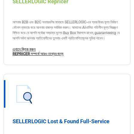
SELLERLOGIC Repricer
আপনার B2B এবং B2C অফারগুলির মাধ্যমে SELLERLOGIC-এর স্বয়ংক্রিয় মূল্য নির্ধারণ
কৌশল ব্যবহার করে আপনার রাজস্ব সর্বাধিক করুন। আমাদের AI-চালিত গতিশীল মূল্য নিয়ন্ত্রণ
নিশ্চিত করে যে আপনি সর্বোচ্চ সম্ভাব্য মূল্যে Buy Box নিরাপদে রাখেন, guaranteeing যে
আপনি সর্বদা আপনার প্রতিযোগীদের তুলনায় একটি প্রতিযোগিতামূলক সুবিধা পাবেন।
এখানে ক্লিক করুন
REPRICER সম্পর্কে আরও তথ্যের জন্য
SELLERLOGIC Lost & Found Full-Service