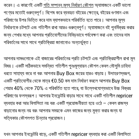
করেন। এ কারণেই একটি
গতি সম্পন্ন মূল্য নির্ধারণ কৌশল
অ্যামাজনে একটি ভালো
পণ্যের মতোই গুরুত্বপূর্ণ। বিশেষ করে ব্যবহৃত বইয়ের ক্ষেত্রে, বইয়ের গুণমান এবং
পরিমাণের উপর ভিত্তি করে দাম ব্যাপকভাবে পরিবর্তিত হতে পারে। আপনার মূল্য
নির্ধারণকে চটপটে এবং গতিশীল রাখা আরও গুরুত্বপূর্ণ। অ্যামাজনে বই পুনর্বিক্রয় করার
জন্য শেখার মধ্যে আপনার প্রতিযোগীদের নিবিড়ভাবে পর্যবেক্ষণ করা এবং তাদের দাম
পরিবর্তনের সাথে সাথে প্রতিক্রিয়া জানানোও অন্তর্ভুক্ত।
আপনার দামগুলোকে এই বাজারের পরিবর্তনের প্রতি চটপটে এবং প্রতিক্রিয়াশীল রাখা মূল
বিষয়। একটি সঠিকভাবে সমন্বিত গতিশীল পুনঃমূল্যায়ন কৌশল কেবল মৌসুমি চাহিদা
ধরতে সাহায্য করে না বরং আপনার Buy Box জয়ের হারও বাড়ায়। উদাহরণস্বরূপ,
একটি প্রতিযোগীর থেকে মাত্র €0.50 কম দাম নির্ধারণ করলে আপনার Buy Box
শেয়ার 40% থেকে 70% এ পরিবর্তিত হতে পারে, যা উল্লেখযোগ্যভাবে উচ্চ বিক্রয়
পরিমাণের ফলস্বরূপ। আপনার ইনভেন্টরি বাড়ার সাথে সাথে একটি গতিশীল repricer
ব্যবহার করা আর বিলাসিতা নয় বরং একটি প্রয়োজনীয়তা হয়ে ওঠে – কেবল রাজস্ব
বাড়ানোর জন্য নয় বরং আপনার সময়কে এমন কাজের জন্য মুক্ত করার জন্য যা
সত্যিকার কৌশলগত চিন্তার প্রয়োজন।
যখন আপনার ইনভেন্টরি বাড়ে, একটি গতিশীল repricer ব্যবহার করা একটি বিলাসিতা