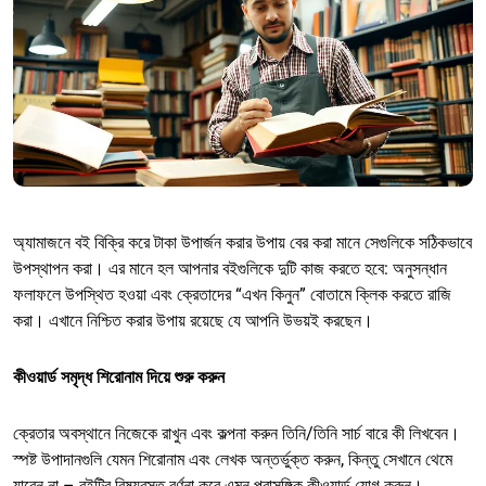
অ্যামাজনে বই বিক্রি করে টাকা উপার্জন করার উপায় বের করা মানে সেগুলিকে সঠিকভাবে
উপস্থাপন করা। এর মানে হল আপনার বইগুলিকে দুটি কাজ করতে হবে: অনুসন্ধান
ফলাফলে উপস্থিত হওয়া এবং ক্রেতাদের “এখন কিনুন” বোতামে ক্লিক করতে রাজি
করা। এখানে নিশ্চিত করার উপায় রয়েছে যে আপনি উভয়ই করছেন।
কীওয়ার্ড সমৃদ্ধ শিরোনাম দিয়ে শুরু করুন
ক্রেতার অবস্থানে নিজেকে রাখুন এবং কল্পনা করুন তিনি/তিনি সার্চ বারে কী লিখবেন।
স্পষ্ট উপাদানগুলি যেমন শিরোনাম এবং লেখক অন্তর্ভুক্ত করুন, কিন্তু সেখানে থেমে
যাবেন না – বইটির বিষয়বস্তু বর্ণনা করে এমন প্রাসঙ্গিক কীওয়ার্ড যোগ করুন।