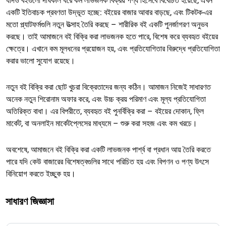
যদিও বইগুলো দীর্ঘকাল ধরে কম লাভজনক বিক্রয় পণ্য হিসেবে বিবেচিত হয়েছে, এখন
একটি ইতিবাচক প্রবণতা উদ্ভূত হচ্ছে: বইয়ের বাজার আবার বাড়ছে, এবং টিকটক-এর
মতো প্ল্যাটফর্মগুলি নতুন উত্সাহ তৈরি করছে – শারীরিক বই একটি পুনর্জাগরণ অনুভব
করছে। তাই আমাজনে বই বিক্রি করা লাভজনক হতে পারে, বিশেষ করে ব্যবহৃত বইয়ের
ক্ষেত্রে। এখানে কম মূলধনের প্রয়োজন হয়, এবং প্রতিযোগিতার বিরুদ্ধে প্রতিযোগিতা
করার ভালো সুযোগ রয়েছে।
নতুন বই বিক্রি করা ছোট খুচরা বিক্রেতাদের জন্য কঠিন। আমাজন নিজেই সাধারণত
অনেক নতুন শিরোনাম অফার করে, এবং উচ্চ ক্রয় পরিমাণ এবং মূল্য প্রতিযোগিতা
অতিরিক্ত বাধা। এর বিপরীতে, ব্যবহৃত বই পুনর্বিক্রি করা – বইয়ের দোকান, ফ্লি
মার্কেট, বা অনলাইন মার্কেটপ্লেসের মাধ্যমে – শুরু করা সহজ এবং কম খরচে।
অবশেষে, আমাজনে বই বিক্রি করা একটি লাভজনক পার্শ্ব বা প্রধান আয় তৈরি করতে
পারে যদি কেউ বাজারের বিশেষত্বগুলির সাথে পরিচিত হয় এবং বিপণন ও পণ্য উৎসে
বিনিয়োগ করতে ইচ্ছুক হয়।
সাধারণ জিজ্ঞাসা