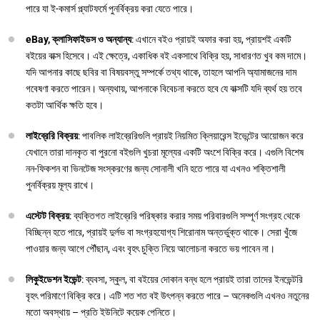
পারে যা ই-কমার্স প্ল্যাটফর্মে পুনর্বিক্রয় করা যেতে পারে।
eBay, ক্লাসিফাইডস ও অন্যান্য
: এখানে বইও প্রায়ই অফার করা হয়, প্রায়শই একটি
বইয়ের বাক্স হিসেবে। এই ক্ষেত্রে, একাধিক বই একসাথে বিক্রি হয়, সাধারণত খুব কম দামে।
যদি আপনার কাছে ছবির বা বিষয়বস্তু সম্পর্কে তথ্য থাকে, তাহলে আপনি অ্যামাজনের দাম
গবেষণা করতে পারেন। অন্যথায়, আপনাকে বিবেচনা করতে হবে যে বাক্সটি যদি ব্যর্থ হয় তবে
কতটা আর্থিক ক্ষতি হবে।
লাইব্রেরি বিক্রয়
: পাবলিক লাইব্রেরিগুলি প্রায়ই নিয়মিত ক্লিয়ারেন্স ইভেন্টের আয়োজন করে
যেখানে তারা দানকৃত বা পুরনো বইগুলি খুচরা মূল্যের একটি অংশে বিক্রি করে। এগুলি বিশেষ
নন-ফিকশন বা ভিনটেজ সংস্করণের জন্য সোনালী খনি হতে পারে যা এখনও শক্তিশালী
পুনর্বিক্রয় মূল্য রাখে।
এস্টেট বিক্রয়
: ব্যক্তিগত লাইব্রেরি পরিষ্কার করার সময় পরিবারগুলি সম্পূর্ণ সংগ্রহ থেকে
বিচ্ছিন্ন হতে পারে, প্রায়ই দুর্লভ বা সংগ্রহযোগ্য শিরোনাম অন্তর্ভুক্ত থাকে। সেরা খুঁজে
পাওয়ার জন্য আগে পৌঁছান, এবং বৃহৎ চুক্তি নিয়ে আলোচনা করতে ভয় পাবেন না।
লিকুইডেশন ইভেন্ট
: ব্যবসা, স্কুল, বা বইয়ের দোকান বন্ধ হলে প্রায়ই তারা তাদের ইনভেন্টরি
বৃহৎ পরিমাণে বিক্রি করে। এটি শত শত বই উৎপন্ন করতে পারে – অনেকগুলি এখনও নতুনের
মতো অবস্থায় – প্রতি ইউনিটে কয়েক পেনিতে।