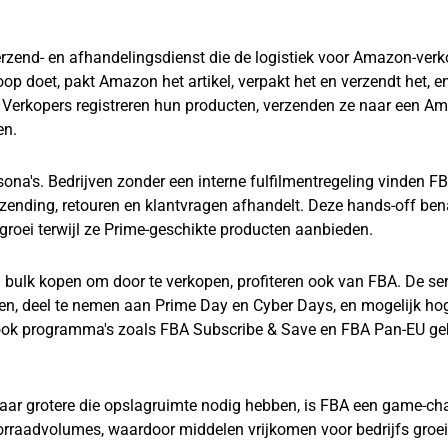
rzend- en afhandelingsdienst die de logistiek voor Amazon-verk
 doet, pakt Amazon het artikel, verpakt het en verzendt het, e
. Verkopers registreren hun producten, verzenden ze naar een A
en.
sona's. Bedrijven zonder een interne fulfilmentregeling vinden F
zending, retouren en klantvragen afhandelt. Deze hands-off ben
 groei terwijl ze Prime-geschikte producten aanbieden.
 bulk kopen om door te verkopen, profiteren ook van FBA. De se
den, deel te nemen aan Prime Day en Cyber Days, en mogelijk hog
 ook programma's zoals FBA Subscribe & Save en FBA Pan-EU ge
naar grotere die opslagruimte nodig hebben, is FBA een game-ch
rraadvolumes, waardoor middelen vrijkomen voor bedrijfs groei