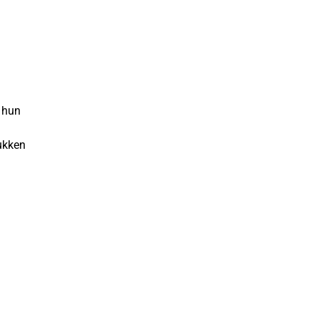
r hun
ukken