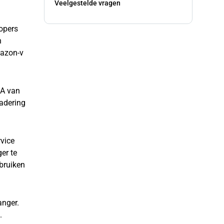
Veelgestelde vragen
opers
n
mazon-v
BA van
adering
rvice
er te
bruiken
anger.
.