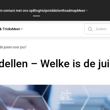
m contact met ons op
Blog
Hulpmiddelen
Roadmap
Meer
& Tricks
Meer
 juiste voor jou?
len – Welke is de jui