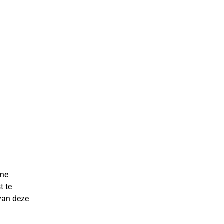
ene
t te
 van deze