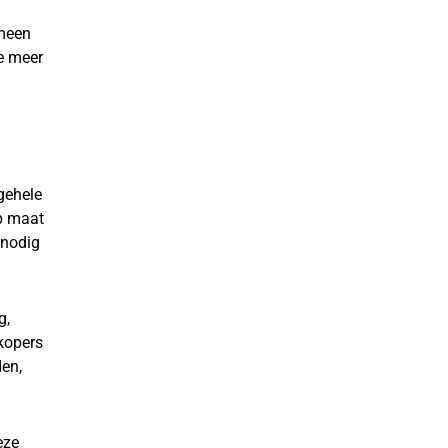
emeen
e meer
gehele
op maat
 nodig
g,
rkopers
den,
eze