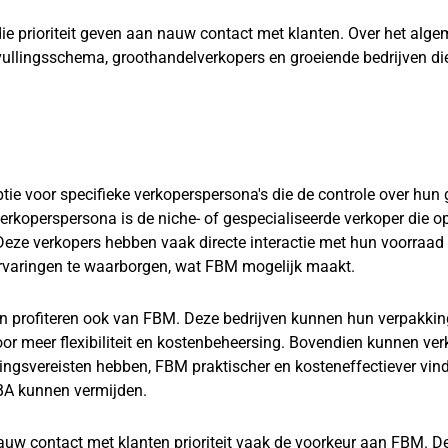
die prioriteit geven aan nauw contact met klanten. Over het alg
vullingsschema, groothandelverkopers en groeiende bedrijven di
tie voor specifieke verkoperspersona's die de controle over hun 
verkoperspersona is de niche- of gespecialiseerde verkoper die 
ze verkopers hebben vaak directe interactie met hun voorraad
ervaringen te waarborgen, wat FBM mogelijk maakt.
en profiteren ook van FBM. Deze bedrijven kunnen hun verpakkin
oor meer flexibiliteit en kostenbeheersing. Bovendien kunnen ve
elingsvereisten hebben, FBM praktischer en kosteneffectiever vin
BA kunnen vermijden.
 nauw contact met klanten prioriteit vaak de voorkeur aan FBM. D