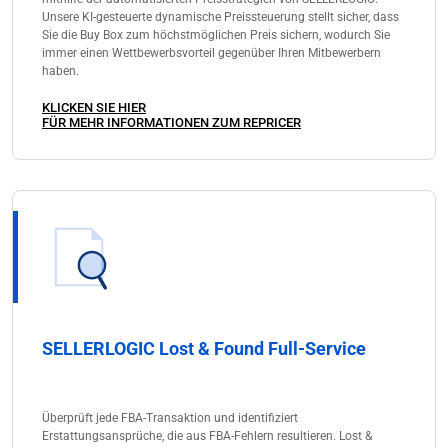
Bewertungen und Rezensionen sind dabei besonders
Unsere KI-gesteuerte dynamische Preissteuerung stellt sicher, dass
wichtig. Sie geben den Kunden das Gefühl, gehört zu
Sie die Buy Box zum höchstmöglichen Preis sichern, wodurch Sie
werden und zeigen, dass der Verkäufer auf ihre
immer einen Wettbewerbsvorteil gegenüber Ihren Mitbewerbern
haben.
Bedenken und Wünsche eingeht. Positive Antworten
können zur Markenloyalität und letztendlich zu
KLICKEN SIE HIER
FÜR MEHR INFORMATIONEN ZUM REPRICER
weiteren Käufen führen.
SELLERLOGIC Lost & Found Full-Service
Überprüft jede FBA-Transaktion und identifiziert
Erstattungsansprüche, die aus FBA-Fehlern resultieren. Lost &