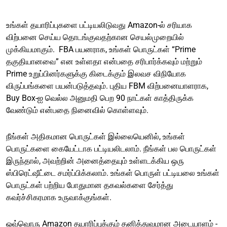
உங்கள் தயாரிப்புகளை பட்டியலிடுவது Amazon-ல் சரியாக
விற்பனை செய்ய தொடங்குவதற்கான செயல்முறையில்
முக்கியமாகும். FBA பயனராக, உங்கள் பொருட்கள் “Prime
தகுதியானவை” என உள்ளதா என்பதை சரிபார்க்கவும் மற்றும்
Prime உறுப்பினர்களுக்கு கிடைக்கும் இலவச விநியோக
விருப்பங்களை பயன்படுத்தவும். புதிய FBM விற்பனையாளராக,
Buy Box-ஐ வெல்ல அனுமதி பெற 90 நாட்கள் காத்திருக்க
வேண்டும் என்பதை நினைவில் கொள்ளவும்.
நீங்கள் அதிகமான பொருட்கள் இல்லையெனில், உங்கள்
பொருட்களை கையேட்டாக பட்டியலிடலாம். நீங்கள் பல பொருட்கள்
இருந்தால், அவற்றின் அனைத்தையும் உள்ளடக்கிய ஒரு
ஸ்பிரெட்‌ஷீட்டை சமர்ப்பிக்கலாம். உங்கள் பொருள் பட்டியலை உங்கள்
பொருட்கள் பற்றிய போதுமான தகவல்களை சேர்த்து
கவர்ச்சிகரமாக உருவாக்குங்கள்.
ஒவ்வொரு Amazon தயாரிப்புக்கும் தனித்துவமான அடையாளம் -