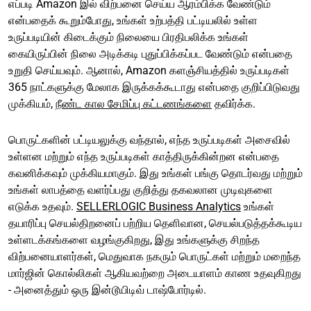
எப்படி Amazon இல் விற்பனை செய்ய ஆரம்பிக்க வேண்டும்
என்பதைக் கூறும்போது, உங்கள் உற்பத்தி பட்டியலில் உள்ள
உருப்படியின் கிடைக்கும் நிலையை பிரதிபலிக்க உங்கள்
கையிருப்பின் நிலை அடிக்கடி புதுப்பிக்கப்பட வேண்டும் என்பதை
உறுதி செய்யவும். ஆனால், Amazon களஞ்சியத்தில் உருப்படிகள்
365 நாட்களுக்கு மேலாக இருக்கக்கூடாது என்பதை குறிப்பிடுவது
முக்கியம்,
நீண்ட கால சேமிப்பு கட்டணங்களை
தவிர்க்க.
பொருட்களின் பட்டியலுக்கு வந்தால், எந்த உருப்படிகள் அசைவில்
உள்ளன மற்றும் எந்த உருப்படிகள் காத்திருக்கின்றன என்பதை
கவனிக்கவும் முக்கியமாகும். இது உங்கள் பங்கு தொடர்வது மற்றும்
உங்கள் லாபத்தை வளர்ப்பது குறித்து தகவலான முடிவுகளை
எடுக்க உதவும்.
SELLERLOGIC Business Analytics
உங்கள்
தயாரிப்பு செயல்திறனைப் பற்றிய தெளிவான, செயல்படுத்தக்கூடிய
உள்ளடக்கங்களை வழங்குகிறது, இது உங்களுக்கு சிறந்த
விற்பனையாளர்கள், மெதுவாக நகரும் பொருட்கள் மற்றும் மறைந்த
மார்ஜின் கொல்லிகள் ஆகியவற்றை அடையாளம் காண உதவுகிறது
- அனைத்தும் ஒரு இன்டூயிடிவ் டாஷ்போர்டில்.