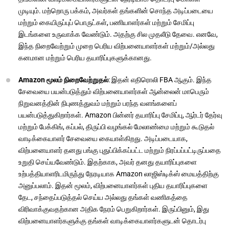
முடியும். மற்றொரு பக்கம், அவர்கள் தங்களின் சொந்த அடிப்படையை
மற்றும் கையிருப்புப் பொருட்கள், பணியாளர்கள் மற்றும் சேமிப்பு
இடங்களை உருவாக்க வேண்டும். அதற்கு சில முதலீடு தேவை. எனவே,
இந்த நிறைவேற்றும் முறை பெரிய விற்பனையாளர்கள் மற்றும்/அல்லது
கனமான மற்றும் பெரிய தயாரிப்புகளுக்கானது.
Amazon மூலம் நிறைவேற்றுதல்
: இதன் எதிரொலி FBA ஆகும். இந்த
சேவையை பயன்படுத்தும் விற்பனையாளர்கள் ஆன்லைன் மாபெரும்
நிறுவனத்தின் நிபுணத்துவம் மற்றும் பரந்த வளங்களைப்
பயன்படுத்துகிறார்கள். Amazon பின்னர் தயாரிப்பு சேமிப்பு, ஆர்டர் தேர்வு
மற்றும் பேக்கிங், கப்பல், திருப்பி வழங்கல் மேலாண்மை மற்றும் கூடுதல்
வாடிக்கையாளர் சேவையை கையாள்கிறது. அடிப்படையாக,
விற்பனையாளர் தனது பங்கு புதுப்பிக்கப்பட்ட மற்றும் நிரப்பப்பட்டிருப்பதை
உறுதி செய்யவேண்டும். இதற்காக, அவர் தனது தயாரிப்புகளை
உற்பத்தியாளரிடமிருந்து நேரடியாக Amazon லாஜிஸ்டிக்ஸ் மையத்திற்கு
அனுப்பலாம். இதன் மூலம், விற்பனையாளர்கள் புதிய தயாரிப்புகளை
தேட, சந்தைப்படுத்தல் செய்ய அல்லது தங்கள் வணிகத்தை
விரிவாக்குவதற்கான அதிக நேரம் பெறுகிறார்கள். இருப்பினும், இது
விற்பனையாளர்களுக்கு தங்கள் வாடிக்கையாளர்களுடன் தொடர்பு