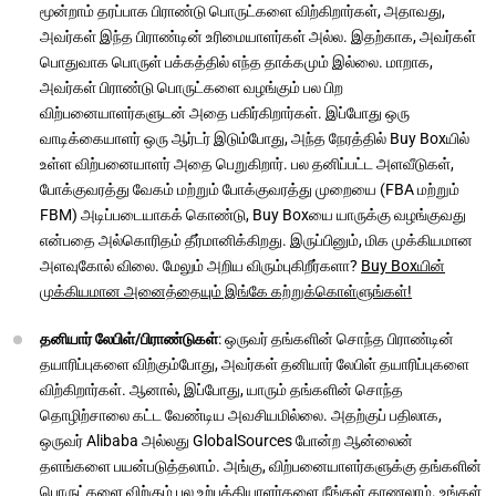
மூன்றாம் தரப்பாக பிராண்டு பொருட்களை விற்கிறார்கள், அதாவது,
அவர்கள் இந்த பிராண்டின் உரிமையாளர்கள் அல்ல. இதற்காக, அவர்கள்
பொதுவாக பொருள் பக்கத்தில் எந்த தாக்கமும் இல்லை. மாறாக,
அவர்கள் பிராண்டு பொருட்களை வழங்கும் பல பிற
விற்பனையாளர்களுடன் அதை பகிர்கிறார்கள். இப்போது ஒரு
வாடிக்கையாளர் ஒரு ஆர்டர் இடும்போது, அந்த நேரத்தில் Buy Boxயில்
உள்ள விற்பனையாளர் அதை பெறுகிறார். பல தனிப்பட்ட அளவீடுகள்,
போக்குவரத்து வேகம் மற்றும் போக்குவரத்து முறையை (FBA மற்றும்
FBM) அடிப்படையாகக் கொண்டு, Buy Boxயை யாருக்கு வழங்குவது
என்பதை அல்கொரிதம் தீர்மானிக்கிறது. இருப்பினும், மிக முக்கியமான
அளவுகோல் விலை. மேலும் அறிய விரும்புகிறீர்களா?
Buy Boxயின்
முக்கியமான அனைத்தையும் இங்கே கற்றுக்கொள்ளுங்கள்!
தனியார் லேபிள்/பிராண்டுகள்
: ஒருவர் தங்களின் சொந்த பிராண்டின்
தயாரிப்புகளை விற்கும்போது, அவர்கள் தனியார் லேபிள் தயாரிப்புகளை
விற்கிறார்கள். ஆனால், இப்போது, யாரும் தங்களின் சொந்த
தொழிற்சாலை கட்ட வேண்டிய அவசியமில்லை. அதற்குப் பதிலாக,
ஒருவர் Alibaba அல்லது GlobalSources போன்ற ஆன்லைன்
தளங்களை பயன்படுத்தலாம். அங்கு, விற்பனையாளர்களுக்கு தங்களின்
பொருட்களை விற்கும் பல உற்பத்தியாளர்களை நீங்கள் காணலாம். உங்கள்