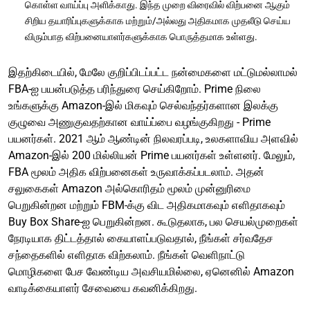
கொள்ள வாய்ப்பு அளிக்காது. இந்த முறை விரைவில் விற்பனை ஆகும்
சிறிய தயாரிப்புகளுக்காக மற்றும்/அல்லது அதிகமாக முதலீடு செய்ய
விரும்பாத விற்பனையாளர்களுக்காக பொருத்தமாக உள்ளது.
இதற்கிடையில், மேலே குறிப்பிடப்பட்ட நன்மைகளை மட்டுமல்லாமல்
FBA-ஐ பயன்படுத்த பரிந்துரை செய்கிறோம். Prime நிலை
உங்களுக்கு Amazon-இல் மிகவும் செல்வந்தர்களான இலக்கு
குழுவை அணுகுவதற்கான வாய்ப்பை வழங்குகிறது - Prime
பயனர்கள். 2021 ஆம் ஆண்டின் நிலவரப்படி, உலகளாவிய அளவில்
Amazon-இல் 200 மில்லியன் Prime பயனர்கள் உள்ளனர். மேலும்,
FBA மூலம் அதிக விற்பனைகள் உருவாக்கப்படலாம். அதன்
சலுகைகள் Amazon அல்கொரிதம் மூலம் முன்னுரிமை
பெறுகின்றன மற்றும் FBM-க்கு விட அதிகமாகவும் எளிதாகவும்
Buy Box Share-ஐ பெறுகின்றன. கூடுதலாக, பல செயல்முறைகள்
நேரடியாக திட்டத்தால் கையாளப்படுவதால், நீங்கள் சர்வதேச
சந்தைகளில் எளிதாக விற்கலாம். நீங்கள் வெளிநாட்டு
மொழிகளை பேச வேண்டிய அவசியமில்லை, ஏனெனில் Amazon
வாடிக்கையாளர் சேவையை கவனிக்கிறது.