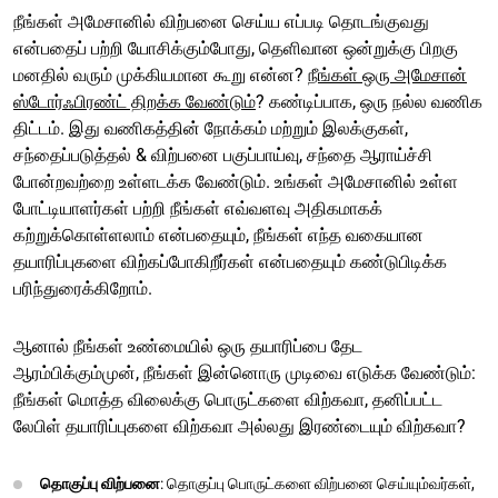
நீங்கள் அமேசானில் விற்பனை செய்ய எப்படி தொடங்குவது
என்பதைப் பற்றி யோசிக்கும்போது, தெளிவான ஒன்றுக்கு பிறகு
மனதில் வரும் முக்கியமான கூறு என்ன?
நீங்கள் ஒரு அமேசான்
ஸ்டோர்ஃபிரண்ட் திறக்க வேண்டும்
? கண்டிப்பாக, ஒரு நல்ல வணிக
திட்டம். இது வணிகத்தின் நோக்கம் மற்றும் இலக்குகள்,
சந்தைப்படுத்தல் & விற்பனை பகுப்பாய்வு, சந்தை ஆராய்ச்சி
போன்றவற்றை உள்ளடக்க வேண்டும். உங்கள் அமேசானில் உள்ள
போட்டியாளர்கள் பற்றி நீங்கள் எவ்வளவு அதிகமாகக்
கற்றுக்கொள்ளலாம் என்பதையும், நீங்கள் எந்த வகையான
தயாரிப்புகளை விற்கப்போகிறீர்கள் என்பதையும் கண்டுபிடிக்க
பரிந்துரைக்கிறோம்.
ஆனால் நீங்கள் உண்மையில் ஒரு தயாரிப்பை தேட
ஆரம்பிக்கும்முன், நீங்கள் இன்னொரு முடிவை எடுக்க வேண்டும்:
நீங்கள் மொத்த விலைக்கு பொருட்களை விற்கவா, தனிப்பட்ட
லேபிள் தயாரிப்புகளை விற்கவா அல்லது இரண்டையும் விற்கவா?
தொகுப்பு விற்பனை
: தொகுப்பு பொருட்களை விற்பனை செய்யும்வர்கள்,