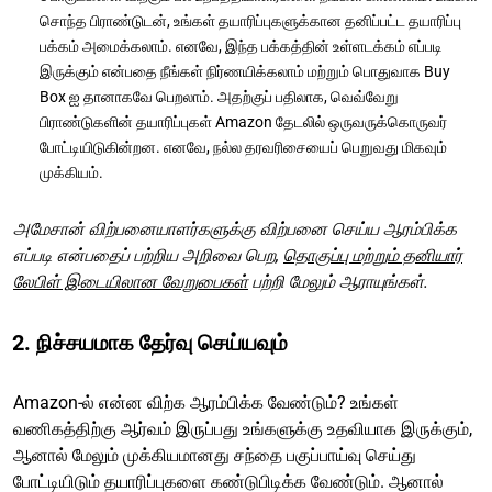
சொந்த பிராண்டுடன், உங்கள் தயாரிப்புகளுக்கான தனிப்பட்ட தயாரிப்பு
பக்கம் அமைக்கலாம். எனவே, இந்த பக்கத்தின் உள்ளடக்கம் எப்படி
இருக்கும் என்பதை நீங்கள் நிர்ணயிக்கலாம் மற்றும் பொதுவாக Buy
Box ஐ தானாகவே பெறலாம். அதற்குப் பதிலாக, வெவ்வேறு
பிராண்டுகளின் தயாரிப்புகள் Amazon தேடலில் ஒருவருக்கொருவர்
போட்டியிடுகின்றன. எனவே, நல்ல தரவரிசையைப் பெறுவது மிகவும்
முக்கியம்.
அமேசான் விற்பனையாளர்களுக்கு விற்பனை செய்ய ஆரம்பிக்க
எப்படி என்பதைப் பற்றிய அறிவை பெற,
தொகுப்பு மற்றும் தனியார்
லேபிள் இடையிலான வேறுபைகள்
பற்றி மேலும் ஆராயுங்கள்.
2. நிச்சயமாக தேர்வு செய்யவும்
Amazon-ல் என்ன விற்க ஆரம்பிக்க வேண்டும்? உங்கள்
வணிகத்திற்கு ஆர்வம் இருப்பது உங்களுக்கு உதவியாக இருக்கும்,
ஆனால் மேலும் முக்கியமானது சந்தை பகுப்பாய்வு செய்து
போட்டியிடும் தயாரிப்புகளை கண்டுபிடிக்க வேண்டும். ஆனால்