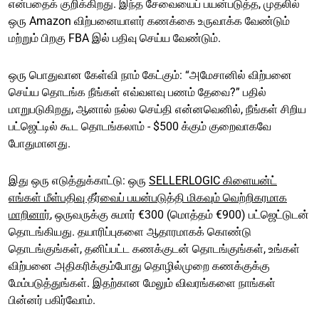
என்பதைக் குறிக்கிறது. இந்த சேவையைப் பயன்படுத்த, முதலில்
ஒரு Amazon விற்பனையாளர் கணக்கை உருவாக்க வேண்டும்
மற்றும் பிறகு FBA இல் பதிவு செய்ய வேண்டும்.
ஒரு பொதுவான கேள்வி நாம் கேட்கும்: “அமேசானில் விற்பனை
செய்ய தொடங்க நீங்கள் எவ்வளவு பணம் தேவை?” பதில்
மாறுபடுகிறது, ஆனால் நல்ல செய்தி என்னவெனில், நீங்கள் சிறிய
பட்ஜெட்டில் கூட தொடங்கலாம் - $500 க்கும் குறைவாகவே
போதுமானது.
இது ஒரு எடுத்துக்காட்டு: ஒரு
SELLERLOGIC கிளையன்ட்
எங்கள் மீள்பதிவு தீர்வைப் பயன்படுத்தி மிகவும் வெற்றிகரமாக
மாறினார்
, ஒருவருக்கு சுமார் €300 (மொத்தம் €900) பட்ஜெட்டுடன்
தொடங்கியது. தயாரிப்புகளை ஆதாரமாகக் கொண்டு
தொடங்குங்கள், தனிப்பட்ட கணக்குடன் தொடங்குங்கள், உங்கள்
விற்பனை அதிகரிக்கும்போது தொழில்முறை கணக்குக்கு
மேம்படுத்துங்கள். இதற்கான மேலும் விவரங்களை நாங்கள்
பின்னர் பகிர்வோம்.