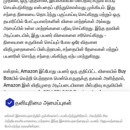
முதலில், ஒரு புத்திசாலி, இயக்கவியல் மீள்பதிவு கருவி எப்படி
செயல்படுகிறது என்பதைப் புரிந்துகொள்வது முக்கியம். இது
சந்தை நிலையை தொடர்ந்து பகுப்பாய்வு செய்கிறது மற்றும் ஒரு
தயாரிப்பில் போட்டியாளர்களின் விலை மாற்றங்கள் அல்லது
அமைப்பில் உள்ள மாற்றங்களை பதிவு செய்கிறது. இந்த தரவின்
அடிப்படையில், இது பயனர் விலைகளை சரிசெய்கிறது -
நிலையான கருவிகள் செய்யும் போல ஒரே விதமான
விதிமுறைகளைப் பின்பற்றாமல், சந்தையின் தேவைகள் மற்றும்
பயனரின் சொந்த சந்தை பங்கிற்கு ஏற்ப மாற்றுகிறது.
என்றால், Amazon இப்போது பயனர் ஒரு குறிப்பிட்ட விலையில் Buy
Boxயில் வெற்றி பெற்றதாக மென்பொருளுக்கு தகவல் அளித்தால்,
Amazon இன் விதிமுறை அடிப்படையிலான மீள்பதிவு கருவியின்
வேலை முடிவடையும்.
SELLERLOGIC Repricer
போன்ற
இயக்கவியல் விலை நிர்ணய கருவிகள், பயனரின் தயாரிப்பு
தனியுரிமை அமைப்புகள்
விலையை மீண்டும் உயர்த்துகின்றன, வரை சிறந்த விலை,
அதாவது Buy Boxயை இன்னும் பிடிக்கக்கூடிய மிக உயர்ந்த
எங்கள் இணையதளத்தில் குக்கீகளைப் பயன்படுத்துகிறோம். அவற்றில் சில
விலை, அமைக்கப்பட்டுள்ளது.
அத்தியாவசியமானவை, மற்றவை இந்த இணையதளத்தையும் பயனர் அனுபவத்தையும்
மேம்படுத்த உதவுகின்றன.