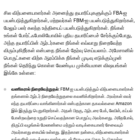
சில விற்பனையாளர்கள் அனைத்து தயாரிப்புகளுக்கும் FBA-ஐ
பயன்படுத்துகிறார்கள், மற்றவர்கள் FBM-ஐ பயன்படுத்துகிறார்கள்,
மேலும் பலர் கலந்த உத்தியைப் பயன்படுத்துகிறார்கள். நீங்கள்
உங்கள் போர்ட்ஃபோலியோவில் புதிய தயாரிப்பைச் சேர்க்கும்போது,
அந்த தயாரிப்பின் ஆர்டர்களை நீங்கள் எவ்வாறு நிறைவேற்ற
விரும்புகிறீர்கள் என்பதை நீங்கள் தேர்வு செய்யலாம். அமேசானில்
பொருட்களை விற்க ஆரம்பிக்க நீங்கள் முடிவு எடுக்கும்முன்
நீங்கள் தெரிந்து கொள்ள வேண்டிய முக்கியமான விஷயங்கள்
இங்கே உள்ளன:
வணிகரால் நிறைவேற்றுதல்
: FBM ஐ பயன்படுத்தும் விற்பனையாளர்கள்
தங்களால் ஆர்டர் நிறைவேற்றுதலை கவனிக்கிறார்கள். அவர்கள் எவர்
எந்த தயாரிப்பை வாங்கினார்கள் என்பதற்கான தகவல்களை Amazon
இல் இருந்து பெறுகிறார்கள். அதன் பிறகு, ஆர்டரை பேக், லேபிள், கப்பல்
போன்றவற்றை உறுதி செய்வதற்கான பொறுப்பு அவர்களது. அதேபோல்,
திருப்பி வழங்கல் மேலாண்மை மற்றும் வாடிக்கையாளர் சேவையும்
அவர்களது கையில் உள்ளது. இதற்கான நன்மை, விற்பனையாளர்கள்
தங்களின் வாடிக்கையாளர்களுடன் நேரடியாக தொடர்பு கொள்ள