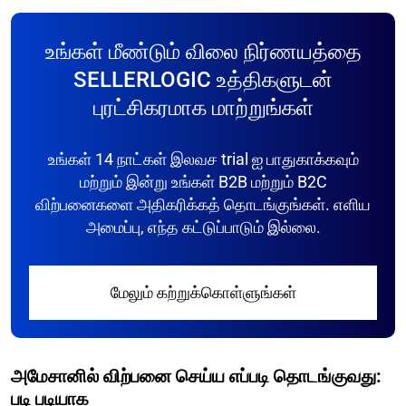
உங்கள் மீண்டும் விலை நிர்ணயத்தை
SELLERLOGIC உத்திகளுடன்
புரட்சிகரமாக மாற்றுங்கள்
உங்கள் 14 நாட்கள் இலவச trial ஐ பாதுகாக்கவும்
மற்றும் இன்று உங்கள் B2B மற்றும் B2C
விற்பனைகளை அதிகரிக்கத் தொடங்குங்கள். எளிய
அமைப்பு, எந்த கட்டுப்பாடும் இல்லை.
மேலும் கற்றுக்கொள்ளுங்கள்
அமேசானில் விற்பனை செய்ய எப்படி தொடங்குவது:
படி படியாக