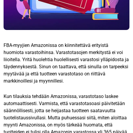
FBA-myyjien Amazonissa on kiinnitettävä erityistä
huomiota varastoihinsa. Varastotasojen merkitystä ei voi
liioitella. Yritä huolehtia huolellisesti varastosi ylläpidosta ja
täydennyksestä. Sinun on taattava, että sinulla on tarpeeksi
myytävää ja että tuotteen varastotaso on riittävä
markkinoillesi ja myynnillesi.
Kun tilauksia tehdään Amazonissa, varastotaso laskee
automaattisesti. Varmista, että varastotasoasi päivitetään
säännöllisesti, jotta se heijastaa tuotteen saatavuutta
tuotelistaussivullasi. Mutta puhuessasi siitä, miten aloittaa
myynti Amazonissa, on myös tärkeää huomata, että
tuotteiden ei tulisi olla Amazonin varastossa yli 365 päivää