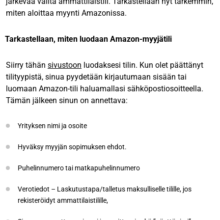
järkevää valita ammattilaistili. Tarkastellaan nyt tarkemmin,
miten aloittaa myynti Amazonissa.
Tarkastellaan, miten luodaan Amazon-myyjätili
Siirry tähän
sivustoon
luodaksesi tilin. Kun olet päättänyt
tilityypistä, sinua pyydetään kirjautumaan sisään tai
luomaan Amazon-tili haluamallasi sähköpostiosoitteella.
Tämän jälkeen sinun on annettava:
Yrityksen nimi ja osoite
Hyväksy myyjän sopimuksen ehdot.
Puhelinnumero tai matkapuhelinnumero
Verotiedot – Laskutustapa/talletus maksulliselle tilille, jos
rekisteröidyt ammattilaistilille,