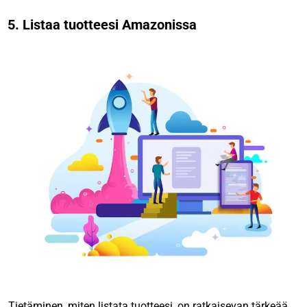
5. Listaa tuotteesi Amazonissa
Tietäminen, miten listata tuotteesi, on ratkaisevan tärkeää