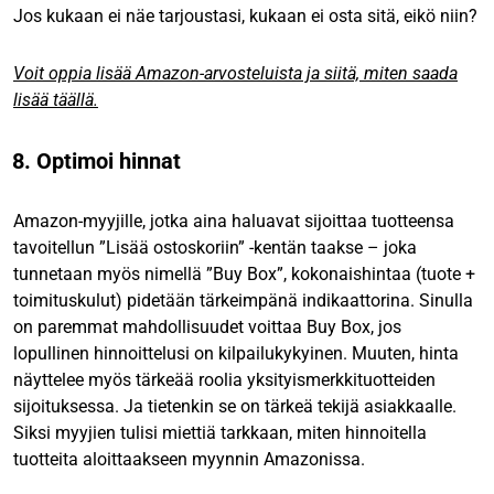
Jos kukaan ei näe tarjoustasi, kukaan ei osta sitä, eikö niin?
Voit oppia lisää Amazon-arvosteluista ja siitä, miten saada
lisää täällä.
8. Optimoi hinnat
Amazon-myyjille, jotka aina haluavat sijoittaa tuotteensa
tavoitellun ”Lisää ostoskoriin” -kentän taakse – joka
tunnetaan myös nimellä ”Buy Box”, kokonaishintaa (tuote +
toimituskulut) pidetään tärkeimpänä indikaattorina. Sinulla
on paremmat mahdollisuudet voittaa Buy Box, jos
lopullinen hinnoittelusi on kilpailukykyinen. Muuten, hinta
näyttelee myös tärkeää roolia yksityismerkkituotteiden
sijoituksessa. Ja tietenkin se on tärkeä tekijä asiakkaalle.
Siksi myyjien tulisi miettiä tarkkaan, miten hinnoitella
tuotteita aloittaakseen myynnin Amazonissa.