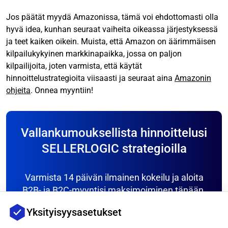
Jos päätät myydä Amazonissa, tämä voi ehdottomasti olla
hyvä idea, kunhan seuraat vaiheita oikeassa järjestyksessä
ja teet kaiken oikein. Muista, että Amazon on äärimmäisen
kilpailukykyinen markkinapaikka, jossa on paljon
kilpailijoita, joten varmista, että käytät
hinnoittelustrategioita viisaasti ja seuraat aina
Amazonin
ohjeita
. Onnea myyntiin!
Vallankumouksellista hinnoittelusi
SELLERLOGIC strategioilla
Varmista 14 päivän ilmainen kokeilu ja aloita
B2B- ja B2C-myyntisi maksimoiminen tänään.
Yksinkertainen asennus, ei sitoumuksia.
Yksityisyysasetukset