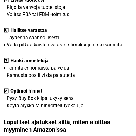
▫️ Kirjoita vahvoja tuotelistoja
▫️ Valitse FBA tai FBM -toimitus
6️⃣
Hallitse varastoa
▫️ Täydennä säännöllisesti
▫️ Vältä pitkäaikaisten varastointimaksujen maksamista
7️⃣
Hanki arvosteluja
▫️ Toimita erinomaista palvelua
▫️ Kannusta positiivista palautetta
8️⃣
Optimoi hinnat
▫️ Pysy Buy Box kilpailukykyisenä
▫️ Käytä älykkäitä hinnoittelutyökaluja
Lopulliset ajatukset siitä, miten aloittaa
myyminen Amazonissa