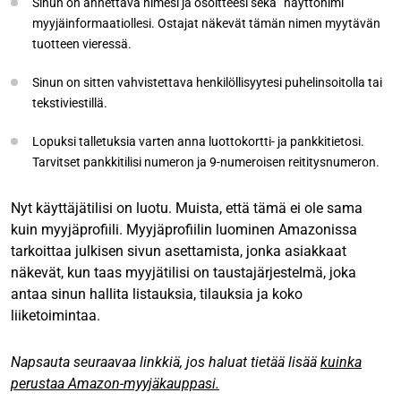
Sinun on annettava nimesi ja osoitteesi sekä ”näyttönimi”
myyjäinformaatiollesi. Ostajat näkevät tämän nimen myytävän
tuotteen vieressä.
Sinun on sitten vahvistettava henkilöllisyytesi puhelinsoitolla tai
tekstiviestillä.
Lopuksi talletuksia varten anna luottokortti- ja pankkitietosi.
Tarvitset pankkitilisi numeron ja 9-numeroisen reititysnumeron.
Nyt käyttäjätilisi on luotu. Muista, että tämä ei ole sama
kuin myyjäprofiili. Myyjäprofiilin luominen Amazonissa
tarkoittaa julkisen sivun asettamista, jonka asiakkaat
näkevät, kun taas myyjätilisi on taustajärjestelmä, joka
antaa sinun hallita listauksia, tilauksia ja koko
liiketoimintaa.
Napsauta seuraavaa linkkiä, jos haluat tietää lisää
kuinka
perustaa Amazon-myyjäkauppasi.