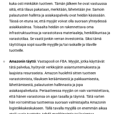
kuka osti minkäkin tuotteen. Tämän jälkeen he ovat vastuussa
siitä, että tilaus pakataan, merkitään, lähetetään jne. Samoin
palautusten hallinta ja asiakaspalvelu ovat heidän käsissään.
Tässä on etuna se, että myyjät voivat olla suoraan yhteydessä
asiakkaisiinsa. Toisaalta heidän on rakennettava oma
infrastruktuurinsa ja varastoitava materiaaleja, henkilökuntaa ja
varastotilaa. Se vaatii jonkin verran investointia. Siksi tämä
täyttötapa sopii suurille myyjille ja/tai raskaille ja tilaville
tuotteille.
Amazonin täyttö
: Vastapooli on FBA. Myyjät, jotka käyttävät
tätä palvelua, hyötyvät verkkojätin asiantuntemuksesta ja
laajoista resursseista. Amazon huolehtii sitten tuotteen
varastoinnista, tilauksen keräämisestä ja pakkaamisesta,
lähettämisestä, palautusten hallinnasta ja jopa
asiakaspalvelusta. Periaatteessa myyjän on vain varmistettava,
että hänen varastonsa on ajan tasalla ja täynnä. Tätä varten
hän voi toimittaa tuotteensa suoraan valmistajalta Amazonin
logistiikkakeskukseen. Tällä tavalla myyjillä on enemmän aikaa
etsiä uusia tuotteita, tehdä markkinointia tai laajentaa