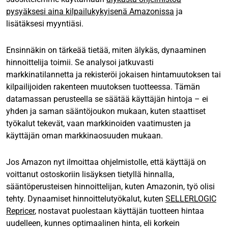
pysyäksesi aina kilpailukykyisenä Amazonissa
ja
lisätäksesi myyntiäsi.
Ensinnäkin on tärkeää tietää, miten älykäs, dynaaminen
hinnoittelija toimii. Se analysoi jatkuvasti
markkinatilannetta ja rekisteröi jokaisen hintamuutoksen tai
kilpailijoiden rakenteen muutoksen tuotteessa. Tämän
datamassan perusteella se säätää käyttäjän hintoja – ei
yhden ja saman sääntöjoukon mukaan, kuten staattiset
työkalut tekevät, vaan markkinoiden vaatimusten ja
käyttäjän oman markkinaosuuden mukaan.
Jos Amazon nyt ilmoittaa ohjelmistolle, että käyttäjä on
voittanut ostoskoriin lisäyksen tietyllä hinnalla,
sääntöperusteisen hinnoittelijan, kuten Amazonin, työ olisi
tehty. Dynaamiset hinnoittelutyökalut, kuten
SELLERLOGIC
Repricer
, nostavat puolestaan käyttäjän tuotteen hintaa
uudelleen, kunnes optimaalinen hinta, eli korkein