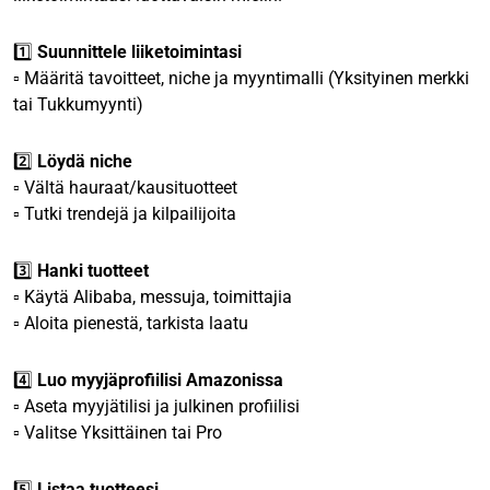
1️⃣
Suunnittele liiketoimintasi
▫️ Määritä tavoitteet, niche ja myyntimalli (Yksityinen merkki
tai Tukkumyynti)
2️⃣
Löydä niche
▫️ Vältä hauraat/kausituotteet
▫️ Tutki trendejä ja kilpailijoita
3️⃣
Hanki tuotteet
▫️ Käytä Alibaba, messuja, toimittajia
▫️ Aloita pienestä, tarkista laatu
4️⃣
Luo myyjäprofiilisi Amazonissa
▫️ Aseta myyjätilisi ja julkinen profiilisi
▫️ Valitse Yksittäinen tai Pro
5️⃣
Listaa tuotteesi