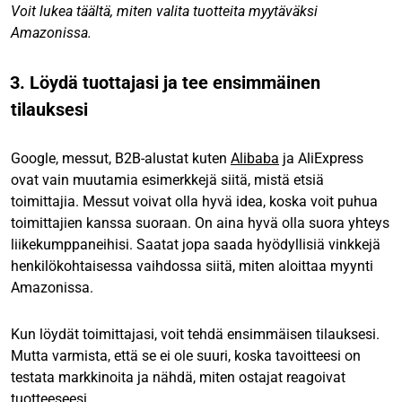
Voit lukea täältä, miten valita tuotteita myytäväksi
Amazonissa.
3. Löydä tuottajasi ja tee ensimmäinen
tilauksesi
Google, messut, B2B-alustat kuten
Alibaba
ja AliExpress
ovat vain muutamia esimerkkejä siitä, mistä etsiä
toimittajia. Messut voivat olla hyvä idea, koska voit puhua
toimittajien kanssa suoraan. On aina hyvä olla suora yhteys
liikekumppaneihisi. Saatat jopa saada hyödyllisiä vinkkejä
henkilökohtaisessa vaihdossa siitä, miten aloittaa myynti
Amazonissa.
Kun löydät toimittajasi, voit tehdä ensimmäisen tilauksesi.
Mutta varmista, että se ei ole suuri, koska tavoitteesi on
testata markkinoita ja nähdä, miten ostajat reagoivat
tuotteeseesi.