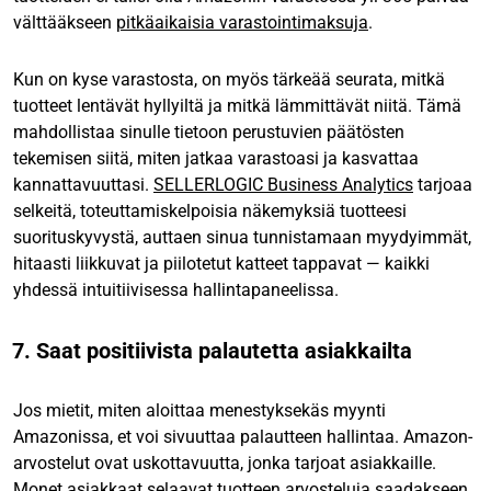
välttääkseen
pitkäaikaisia varastointimaksuja
.
Kun on kyse varastosta, on myös tärkeää seurata, mitkä
tuotteet lentävät hyllyiltä ja mitkä lämmittävät niitä. Tämä
mahdollistaa sinulle tietoon perustuvien päätösten
tekemisen siitä, miten jatkaa varastoasi ja kasvattaa
kannattavuuttasi.
SELLERLOGIC Business Analytics
tarjoaa
selkeitä, toteuttamiskelpoisia näkemyksiä tuotteesi
suorituskyvystä, auttaen sinua tunnistamaan myydyimmät,
hitaasti liikkuvat ja piilotetut katteet tappavat — kaikki
yhdessä intuitiivisessa hallintapaneelissa.
7. Saat positiivista palautetta asiakkailta
Jos mietit, miten aloittaa menestyksekäs myynti
Amazonissa, et voi sivuuttaa palautteen hallintaa. Amazon-
arvostelut ovat uskottavuutta, jonka tarjoat asiakkaille.
Monet asiakkaat selaavat tuotteen arvosteluja saadakseen