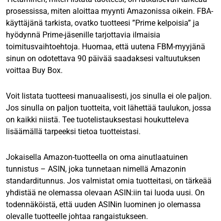
prosessissa, miten aloittaa myynti Amazonissa oikein. FBA-
käyttäjänä tarkista, ovatko tuotteesi ”Prime kelpoisia” ja
hyödynnä Prime-jäsenille tarjottavia ilmaisia
toimitusvaihtoehtoja. Huomaa, että uutena FBM-myyjänä
sinun on odotettava 90 päivää saadaksesi valtuutuksen
voittaa Buy Box.
Voit listata tuotteesi manuaalisesti, jos sinulla ei ole paljon.
Jos sinulla on paljon tuotteita, voit lähettää taulukon, jossa
on kaikki niistä. Tee tuotelistauksestasi houkutteleva
lisäämällä tarpeeksi tietoa tuotteistasi.
Jokaisella Amazon-tuotteella on oma ainutlaatuinen
tunnistus – ASIN, joka tunnetaan nimellä Amazonin
standarditunnus. Jos valmistat omia tuotteitasi, on tärkeää
yhdistää ne olemassa olevaan ASIN:iin tai luoda uusi. On
todennäköistä, että uuden ASINin luominen jo olemassa
olevalle tuotteelle johtaa rangaistukseen.