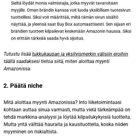
Sieltä löydät monia valmistajia, jotka myyvät tavaroitaan
myyjille. Oman brändin kanssa voit luoda yksilöllisen tuotesivun
tuotteillesi. Siksi voit määrittää, miltä tämän sivun sisältö
näyttää, ja yleensä saat Buy Box automaattisesti. Sen sijaan eri
brändien tuotteet kilpailevat keskenään Amazonin haussa. Siksi
on erittäin tärkeää saada hyvä sijoitus.
Tutustu lisää
tukkukaupan ja yksityismerkin välisiin eroihin
täällä saadaksesi tietoa siitä, miten aloittaa myynti
Amazonissa.
2. Päätä niche
Mitä aloittaa myynti Amazonissa? Into liiketoimintaasi
kohtaan auttaa sinua varmasti, mutta vielä tärkeämpää on
tehdä markkina-analyysi ja löytää kilpailukykyisiä tuotteita.
Mutta yritä välttää hauraita ja kausituotteita, koska niiden
myyminen on riskialtista.