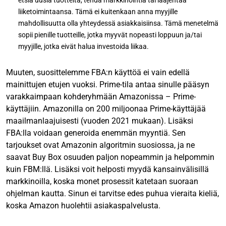
liiketoimintaansa. Tämä ei kuitenkaan anna myyjille
mahdollisuutta olla yhteydessä asiakkaisiinsa. Tämä menetelmä
sopii pienille tuotteille, jotka myyvät nopeasti loppuun ja/tai
myyjille, jotka eivät halua investoida liikaa.
Muuten, suosittelemme FBA:n käyttöä ei vain edellä
mainittujen etujen vuoksi. Prime-tila antaa sinulle pääsyn
varakkaimpaan kohderyhmään Amazonissa – Prime-
käyttäjiin. Amazonilla on 200 miljoonaa Prime-käyttäjää
maailmanlaajuisesti (vuoden 2021 mukaan). Lisäksi
FBA:lla voidaan generoida enemmän myyntiä. Sen
tarjoukset ovat Amazonin algoritmin suosiossa, ja ne
saavat Buy Box osuuden paljon nopeammin ja helpommin
kuin FBM:llä. Lisäksi voit helposti myydä kansainvälisillä
markkinoilla, koska monet prosessit katetaan suoraan
ohjelman kautta. Sinun ei tarvitse edes puhua vieraita kieliä,
koska Amazon huolehtii asiakaspalvelusta.