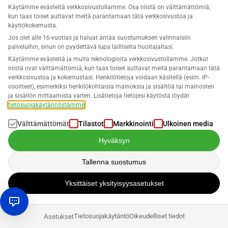
Käytämme evästeitä verkkosivustollamme. Osa niistä on välttämättömiä,
Opi Lisää
kun taas toiset auttavat meitä parantamaan tätä verkkosivustoa ja
käyttökokemusta.
Jos olet alle 16-vuotias ja haluat antaa suostumuksen valinnaisiin
palveluihin, sinun on pyydettävä lupa lailliselta huoltajaltasi.
Usein kysytyt kysymykset
Käytämme evästeitä ja muita teknologioita verkkosivustollamme. Jotkut
niistä ovat välttämättömiä, kun taas toiset auttavat meitä parantamaan tätä
verkkosivustoa ja kokemustasi. Henkilötietoja voidaan käsitellä (esim. IP-
osoitteet), esimerkiksi henkilökohtaisia mainoksia ja sisältöä tai mainosten
Miten voin aloittaa myymisen
ja sisällön mittaamista varten. Lisätietoja tietojesi käytöstä löydät
tietosuojakäytännöstämme
.
Amazonissa ilman rahaa?
Välttämättömät
Tilastot
Markkinointi
Ulkoinen media
Aloita myyminen Amazonissa ilmaiseksi käyttämällä
Hyväksyn
FBM-mallia. Hanki edullisia tai ilmaisia tuotteita
Miten opin käynnistämään kannattavan
kotoa, kirpputoreilta tai lahjoituksista. Listaa ja myy
Tallenna suostumus
niitä, ja sijoita sitten voitot takaisin liiketoiminnan
Amazon-toimitusverkkokaupan?
Yksittäiset yksityisyysasetukset
kasvattamiseksi. Keskity laadukkaisiin listauksiin ja
erinomaiseen asiakaspalveluun luodaksesi vauhtia.
Opettele käynnistämään kannattava Amazon-
toimitusliiketoiminta tutkimalla FBA/FBM-malleja,
Tietosuojakäytäntö
Oikeudelliset tiedot
Asetukset
Miten aloittaa tuotteen myyminen
osallistumalla verkkokauppakursseille ja tutkimalla