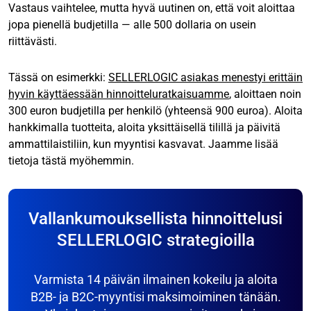
Vastaus vaihtelee, mutta hyvä uutinen on, että voit aloittaa
jopa pienellä budjetilla — alle 500 dollaria on usein
riittävästi.
Tässä on esimerkki:
SELLERLOGIC asiakas menestyi erittäin
hyvin käyttäessään hinnoitteluratkaisuamme
, aloittaen noin
300 euron budjetilla per henkilö (yhteensä 900 euroa). Aloita
hankkimalla tuotteita, aloita yksittäisellä tilillä ja päivitä
ammattilaistiliin, kun myyntisi kasvavat. Jaamme lisää
tietoja tästä myöhemmin.
Vallankumouksellista hinnoittelusi
SELLERLOGIC strategioilla
Varmista 14 päivän ilmainen kokeilu ja aloita
B2B- ja B2C-myyntisi maksimoiminen tänään.