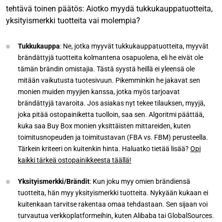
tehtävä toinen päätös: Aiotko myydä tukkukauppatuotteita,
yksityismerkki tuotteita vai molempia?
Tukkukauppa
: Ne, jotka myyvät tukkukauppatuotteita, myyvät
brändättyjä tuotteita kolmantena osapuolena, eli he eivät ole
tämän brändin omistajia. Tästä syystä heillä ei yleensä ole
mitään vaikutusta tuotesivuun. Pikemminkin he jakavat sen
monien muiden myyjien kanssa, jotka myös tarjoavat
brändättyjä tavaroita. Jos asiakas nyt tekee tilauksen, myyjä,
joka pitää ostopainiketta tuolloin, saa sen. Algoritmi päättää,
kuka saa Buy Box monien yksittäisten mittareiden, kuten
toimitusnopeuden ja toimitustavan (FBA vs. FBM) perusteella.
Tärkein kriteeri on kuitenkin hinta. Haluatko tietää lisää?
Opi
kaikki tärkeä ostopainikkeesta täällä!
Yksityismerkki/Brändit
: Kun joku myy omien brändiensä
tuotteita, hän myy yksityismerkki tuotteita. Nykyään kukaan ei
kuitenkaan tarvitse rakentaa omaa tehdastaan. Sen sijaan voi
turvautua verkkoplatformeihin, kuten Alibaba tai GlobalSources.