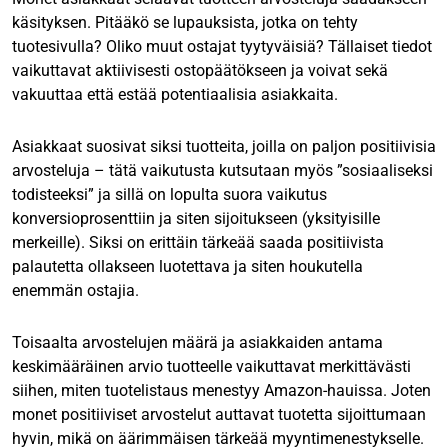
käsityksen. Pitääkö se lupauksista, jotka on tehty
tuotesivulla? Oliko muut ostajat tyytyväisiä? Tällaiset tiedot
vaikuttavat aktiivisesti ostopäätökseen ja voivat sekä
vakuuttaa että estää potentiaalisia asiakkaita.
Asiakkaat suosivat siksi tuotteita, joilla on paljon positiivisia
arvosteluja – tätä vaikutusta kutsutaan myös ”sosiaaliseksi
todisteeksi” ja sillä on lopulta suora vaikutus
konversioprosenttiin ja siten sijoitukseen (yksityisille
merkeille). Siksi on erittäin tärkeää saada positiivista
palautetta ollakseen luotettava ja siten houkutella
enemmän ostajia.
Toisaalta arvostelujen määrä ja asiakkaiden antama
keskimääräinen arvio tuotteelle vaikuttavat merkittävästi
siihen, miten tuotelistaus menestyy Amazon-hauissa. Joten
monet positiiviset arvostelut auttavat tuotetta sijoittumaan
hyvin, mikä on äärimmäisen tärkeää myyntimenestykselle.