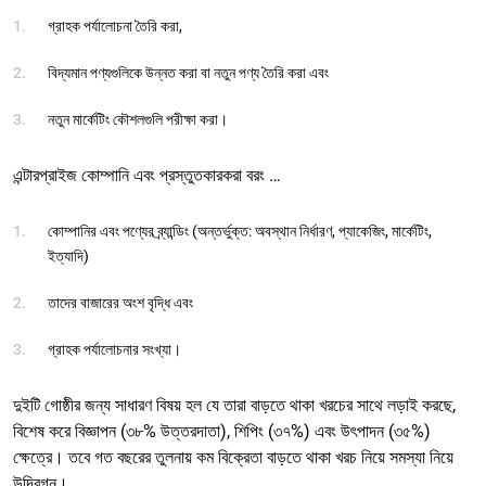
গ্রাহক পর্যালোচনা তৈরি করা,
বিদ্যমান পণ্যগুলিকে উন্নত করা বা নতুন পণ্য তৈরি করা এবং
নতুন মার্কেটিং কৌশলগুলি পরীক্ষা করা।
এন্টারপ্রাইজ কোম্পানি এবং প্রস্তুতকারকরা বরং …
কোম্পানির এবং পণ্যের ব্র্যান্ডিং (অন্তর্ভুক্ত: অবস্থান নির্ধারণ, প্যাকেজিং, মার্কেটিং,
ইত্যাদি)
তাদের বাজারের অংশ বৃদ্ধি এবং
গ্রাহক পর্যালোচনার সংখ্যা।
দুইটি গোষ্ঠীর জন্য সাধারণ বিষয় হল যে তারা বাড়তে থাকা খরচের সাথে লড়াই করছে,
বিশেষ করে বিজ্ঞাপন (৩৮% উত্তরদাতা), শিপিং (৩৭%) এবং উৎপাদন (৩৫%)
ক্ষেত্রে। তবে গত বছরের তুলনায় কম বিক্রেতা বাড়তে থাকা খরচ নিয়ে সমস্যা নিয়ে
উদ্বিগ্ন।