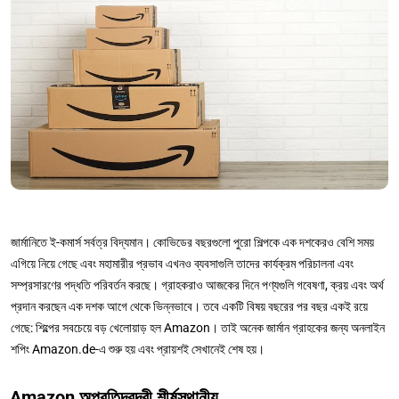
জার্মানিতে ই-কমার্স সর্বত্র বিদ্যমান। কোভিডের বছরগুলো পুরো শিল্পকে এক দশকেরও বেশি সময়
এগিয়ে নিয়ে গেছে এবং মহামারীর প্রভাব এখনও ব্যবসাগুলি তাদের কার্যক্রম পরিচালনা এবং
সম্প্রসারণের পদ্ধতি পরিবর্তন করছে। গ্রাহকরাও আজকের দিনে পণ্যগুলি গবেষণা, ক্রয় এবং অর্থ
প্রদান করছেন এক দশক আগে থেকে ভিন্নভাবে। তবে একটি বিষয় বছরের পর বছর একই রয়ে
গেছে: শিল্পের সবচেয়ে বড় খেলোয়াড় হল Amazon। তাই অনেক জার্মান গ্রাহকের জন্য অনলাইন
শপিং Amazon.de-এ শুরু হয় এবং প্রায়শই সেখানেই শেষ হয়।
Amazon অপ্রতিদ্বন্দ্বী শীর্ষস্থানীয়