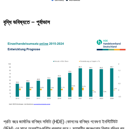
বৃদ্ধি ভবিষ্যতে – পূর্বাভাস
প্রতি বছর জার্মানির বাণিজ্য সমিতি (HDE) কোলনের বাণিজ্য গবেষণা ইনস্টিটিউট
(IFH) এর সাথে
অনলাইন-মনিটর
প্রকাশ করে। মহামারীর বছরগুলোর বিশাল বৃদ্ধির পর,