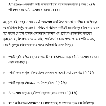
Amazon-এ কেনাকাটা করার জন্য যতটা তারা গত বছর করেছিলেন। মাত্র ১১.৪%
পরিকল্পনা করছেন, Amazon-এ কম খরচ করার।
এছাড়াও এই সংখ্যা দেখায় যে Amazon জার্মানিতে অনলাইন শপিংকে আধিপত্য
করার শিল্পকে নিখুঁত করেছে। বেশিরভাগ গ্রাহক স্পষ্টতই মার্কেটপ্লেসটিকে এত ভালো
মনে করেন যে তারা তাদের কেনাকাটার অভ্যাস সেখানেই স্থানান্তরিত করছেন।
গ্রাহকদের দৃষ্টিকোণ থেকে অনলাইন প্ল্যাটফর্মে কেনার পক্ষে যে কারণগুলি রয়েছে,
সেগুলি মূল্যের থেকে শুরু করে দ্রুত ডেলিভারির মধ্যে বিস্তৃত:
পণ্যটি প্রতিযোগিতার তুলনায় সস্তা ছিল।“ (63% এর জন্য এটি Amazon-এ কেনার
একটি কারণ ছিল।)
পণ্যটি অন্যান্য খুচরা বিক্রেতাদের তুলনায় দ্রুত সরবরাহ করা যেতে পারে।“ (43 %)
পণ্যটি শুধুমাত্র Amazon-এ উপলব্ধ ছিল।“ (42 %)
Amazon অন্যান্য প্ল্যাটফর্মের তুলনায় ব্যবহারে সহজ।“ (41 %)
কারণ আমি একজন Amazon Prime গ্রাহক, যা সাধারণত দ্রুত এবং নির্ভরযোগ্য