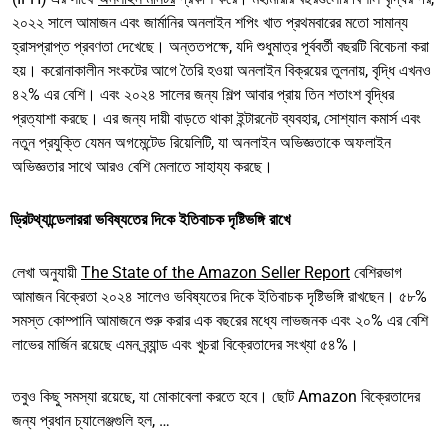
২০২২ সালে আমাজন এবং জার্মানির অনলাইন শপিং খাত প্রথমবারের মতো সামান্য
হ্রাসপ্রাপ্ত প্রবণতা দেখেছে। অন্ততপক্ষে, যদি শুধুমাত্র পূর্ববর্তী বছরটি বিবেচনা করা
হয়। করোনাকালীন সংকটের আগে তৈরি হওয়া অনলাইন বিক্রয়ের তুলনায়, বৃদ্ধি এখনও
৪২% এর বেশি। এবং ২০২৪ সালের জন্য শিল্প আবার প্রায় তিন শতাংশ বৃদ্ধির
প্রত্যাশা করছে। এর জন্য দায়ী বাড়তে থাকা ইন্টারনেট ব্যবহার, সোশ্যাল কমার্স এবং
নতুন প্রযুক্তি যেমন অগমেন্টেড রিয়েলিটি, যা অনলাইন অভিজ্ঞতাকে অফলাইন
অভিজ্ঞতার সাথে আরও বেশি মেলাতে সাহায্য করছে।
ড্রিটথ্যান্ডেলাররা ভবিষ্যতের দিকে ইতিবাচক দৃষ্টিভঙ্গি রাখে
লেখা অনুযায়ী
The State of the Amazon Seller Report
বেশিরভাগ
আমাজন বিক্রেতা ২০২৪ সালেও ভবিষ্যতের দিকে ইতিবাচক দৃষ্টিভঙ্গি রাখছেন। ৫৮%
সমস্ত কোম্পানি আমাজনে শুরু করার এক বছরের মধ্যে লাভজনক এবং ২০% এর বেশি
লাভের মার্জিন রয়েছে এমন ব্র্যান্ড এবং খুচরা বিক্রেতাদের সংখ্যা ৫৪%।
তবুও কিছু সমস্যা রয়েছে, যা মোকাবেলা করতে হবে। ছোট Amazon বিক্রেতাদের
জন্য প্রধান চ্যালেঞ্জগুলি হল, …