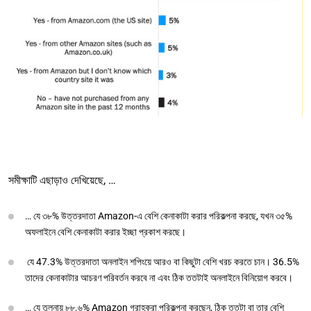
সমীক্ষাটি এছাড়াও দেখিয়েছে, …
… যে ৩৮% উত্তরদাতা Amazon-এ বেশি কেনাকাটা করার পরিকল্পনা করছে, যখন ৩৫%
অফলাইনে বেশি কেনাকাটা করার ইচ্ছা প্রকাশ করছে।
যে 47.3% উত্তরদাতা অনলাইন শপিংয়ে আরও বা কিছুটা বেশি খরচ করতে চান। 36.5%
তাদের কেনাকাটার আচরণ পরিবর্তন করবে না এবং ঠিক ততটাই অনলাইনে বিনিয়োগ করবে।
… যে তুলনায় ৮৮.৬% Amazon গ্রাহকরা পরিকল্পনা করছেন, ঠিক ততটা বা তার বেশি