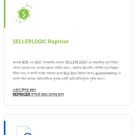
SELLERLOGIC Repricer
আপনার B2B এবং B2C অফারগুলির মাধ্যমে SELLERLOGIC-এর স্বয়ংক্রিয় মূল্য নির্ধারণ
কৌশল ব্যবহার করে আপনার রাজস্ব সর্বাধিক করুন। আমাদের AI-চালিত গতিশীল মূল্য নিয়ন্ত্রণ
নিশ্চিত করে যে আপনি সর্বোচ্চ সম্ভাব্য মূল্যে Buy Box নিরাপদে রাখেন, guaranteeing যে
আপনি সর্বদা আপনার প্রতিযোগীদের তুলনায় একটি প্রতিযোগিতামূলক সুবিধা পাবেন।
এখানে ক্লিক করুন
REPRICER সম্পর্কে আরও তথ্যের জন্য