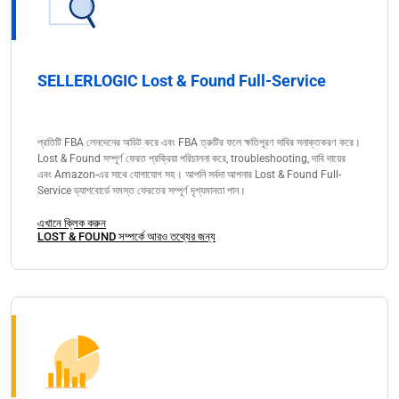
SELLERLOGIC Lost & Found Full-Service
প্রতিটি FBA লেনদেনের অডিট করে এবং FBA ত্রুটির ফলে ক্ষতিপূরণ দাবির সনাক্তকরণ করে।
Lost & Found সম্পূর্ণ ফেরত প্রক্রিয়া পরিচালনা করে, troubleshooting, দাবি দায়ের
এবং Amazon-এর সাথে যোগাযোগ সহ। আপনি সর্বদা আপনার Lost & Found Full-
Service ড্যাশবোর্ডে সমস্ত ফেরতের সম্পূর্ণ দৃশ্যমানতা পান।
এখানে ক্লিক করুন
LOST & FOUND সম্পর্কে আরও তথ্যের জন্য