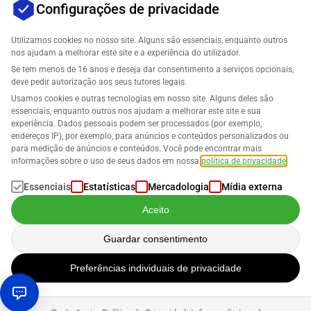
Configurações de privacidade
Utilizamos cookies no nosso site. Alguns são essenciais, enquanto outros
nos ajudam a melhorar este site e a experiência do utilizador.
Se tem menos de 16 anos e deseja dar consentimento a serviços opcionais,
Empresa
deve pedir autorização aos seus tutores legais.
Usamos cookies e outras tecnologias em nosso site. Alguns deles são
Suporte
essenciais, enquanto outros nos ajudam a melhorar este site e sua
experiência. Dados pessoais podem ser processados (por exemplo,
endereços IP), por exemplo, para anúncios e conteúdos personalizados ou
Soluções para Amazon
para medição de anúncios e conteúdos. Você pode encontrar mais
informações sobre o uso de seus dados em nossa
política de privacidade
.
Português
Essenciais
Estatísticas
Mercadologia
Mídia externa
Aceito
Guardar consentimento
Os dados são processados de acordo com a nossa
Política de Privacidade
.
Preferências individuais de privacidade
Copyright © 2026 SELLERLOGIC. Todos os direitos reservados