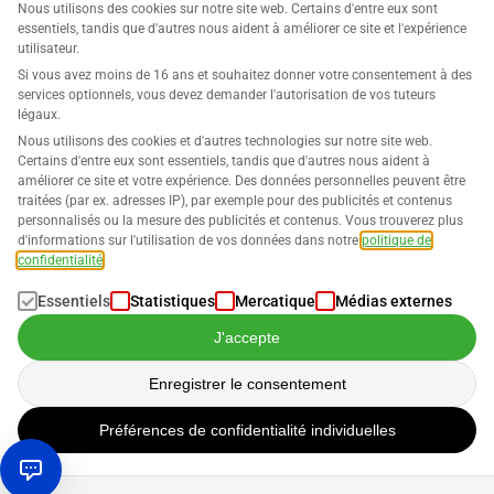
Nous utilisons des cookies sur notre site web. Certains d'entre eux sont
essentiels, tandis que d'autres nous aident à améliorer ce site et l'expérience
utilisateur.
Si vous avez moins de 16 ans et souhaitez donner votre consentement à des
services optionnels, vous devez demander l'autorisation de vos tuteurs
Entreprise
légaux.
Nous utilisons des cookies et d'autres technologies sur notre site web.
Support
Certains d'entre eux sont essentiels, tandis que d'autres nous aident à
améliorer ce site et votre expérience. Des données personnelles peuvent être
traitées (par ex. adresses IP), par exemple pour des publicités et contenus
Solutions pour Amazon
personnalisés ou la mesure des publicités et contenus. Vous trouverez plus
d'informations sur l'utilisation de vos données dans notre
politique de
Français
confidentialité
.
Essentiels
Statistiques
Mercatique
Médias externes
J'accepte
Les données sont traitées conformément à notre
Politique de
Enregistrer le consentement
confidentialité
Préférences de confidentialité individuelles
Droits d'auteur © 2026 SELLERLOGIC. Tous droits réservés