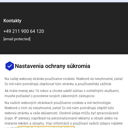
Kontakty
+49 211 900 64 120
[email protected]
Nastavenia ochrany súkromia
Na našej webovej stránke používame cookies. Niektoré sú nevyhnutné, zatiaľ
čo iné nám pomáhajú zlepšovať túto stránku a používateľský zážitok.
Ak máte menej ako 16 rokov a chcete udeliť súhlas s voliteľnými službami,
Spoločnosť
musíte požiadať o povolenie svojich zákonných zástupcov.
Na našich webových stránkach používame cookies a iné technológie.
Podpora
Niektoré z nich sú nevyhnutné, zatiaľ čo iné nám pomáhajú zlepšiť túto
webovú stránku a vaše skúsenosti. Osobné údaje môžu byť spracovávané
(napr. IP adresy), napríklad na personalizované reklamy a obsah alebo na
Riešenia pre Amazon
meranie reklám a obsahu. Viac informácií o používaní vašich údajov nájdete