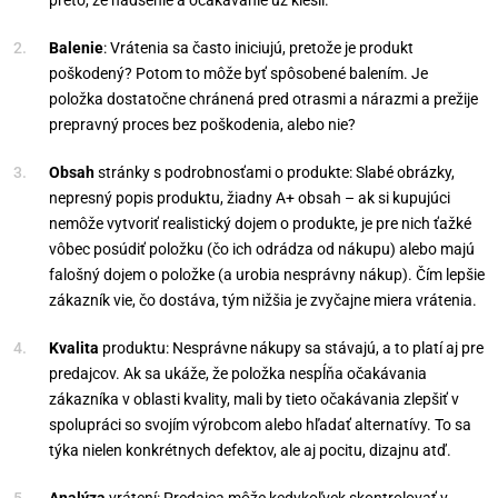
preto, že nadšenie a očakávanie už klesli.
Balenie
: Vrátenia sa často iniciujú, pretože je produkt
poškodený? Potom to môže byť spôsobené balením. Je
položka dostatočne chránená pred otrasmi a nárazmi a prežije
prepravný proces bez poškodenia, alebo nie?
Obsah
stránky s podrobnosťami o produkte: Slabé obrázky,
nepresný popis produktu, žiadny A+ obsah – ak si kupujúci
nemôže vytvoriť realistický dojem o produkte, je pre nich ťažké
vôbec posúdiť položku (čo ich odrádza od nákupu) alebo majú
falošný dojem o položke (a urobia nesprávny nákup). Čím lepšie
zákazník vie, čo dostáva, tým nižšia je zvyčajne miera vrátenia.
Kvalita
produktu: Nesprávne nákupy sa stávajú, a to platí aj pre
predajcov. Ak sa ukáže, že položka nespĺňa očakávania
zákazníka v oblasti kvality, mali by tieto očakávania zlepšiť v
spolupráci so svojím výrobcom alebo hľadať alternatívy. To sa
týka nielen konkrétnych defektov, ale aj pocitu, dizajnu atď.