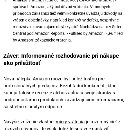
Analýza
vrátení: Predajca môže kedykoľvek skontrolovať v
správach Amazon, aký bol dôvod vrátenia. V mnohých
prípadoch zákazníci tiež veľmi konkrétne uvádzajú dôvody na
vrátenie objednávky, napríklad konkrétny defekt, nesprávne
množstvo, zavádzajúce obrázky atď. Nachádza sa to v Seller
Central pod Amazon Reports > Fulfilled by Amazon > „Fulfilled
by Amazon“ zákaznícke vrátenia.
Záver: Informované rozhodovanie pri nákupe
ako príležitosť
Nová nálepka Amazon môže byť príležitosťou pre
profesionálnych predajcov. Bezohľadní konkurenti, ktorí
kupujú falošné recenzie alebo zapĺňajú svoje stránky s
podrobnosťami o produktoch zavádzajúcimi informáciami,
sa stretnú s určitým odporom.
Navyše, zníženie vlastnej
miery vrátenia
je rozumný cieľ z
rôznych dôvodov. Je však dôležité správne nastaviť