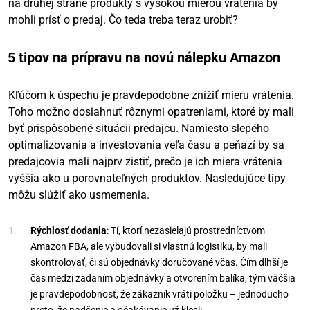
na druhej strane produkty s vysokou mierou vrátenia by
mohli prísť o predaj. Čo teda treba teraz urobiť?
5 tipov na prípravu na novú nálepku Amazon
Kľúčom k úspechu je pravdepodobne znížiť mieru vrátenia.
Toho možno dosiahnuť rôznymi opatreniami, ktoré by mali
byť prispôsobené situácii predajcu. Namiesto slepého
optimalizovania a investovania veľa času a peňazí by sa
predajcovia mali najprv zistiť, prečo je ich miera vrátenia
vyššia ako u porovnateľných produktov. Nasledujúce tipy
môžu slúžiť ako usmernenia.
Rýchlosť dodania
: Tí, ktorí nezasielajú prostredníctvom
Amazon FBA, ale vybudovali si vlastnú logistiku, by mali
skontrolovať, či sú objednávky doručované včas. Čím dlhší je
čas medzi zadaním objednávky a otvorením balíka, tým väčšia
je pravdepodobnosť, že zákazník vráti položku – jednoducho