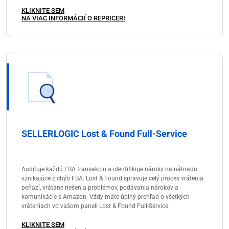
KLIKNITE SEM
NA VIAC INFORMÁCIÍ O REPRICERI
SELLERLOGIC Lost & Found Full-Service
Audituje každú FBA transakciu a identifikuje nároky na náhradu
vznikajúce z chýb FBA. Lost & Found spravuje celý proces vrátenia
peňazí, vrátane riešenia problémov, podávania nárokov a
komunikácie s Amazon. Vždy máte úplný prehľad o všetkých
vráteniach vo vašom paneli Lost & Found Full-Service.
KLIKNITE SEM