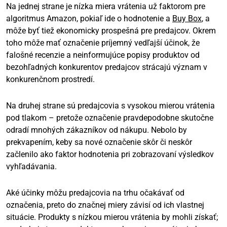
Na jednej strane je nízka miera vrátenia už faktorom pre
algoritmus Amazon, pokiaľ ide o hodnotenie a
Buy Box
, a
môže byť tiež ekonomicky prospešná pre predajcov. Okrem
toho môže mať označenie príjemný vedľajší účinok, že
falošné recenzie a neinformujúce popisy produktov od
bezohľadných konkurentov predajcov strácajú význam v
konkurenčnom prostredí.
Na druhej strane sú predajcovia s vysokou mierou vrátenia
pod tlakom – pretože označenie pravdepodobne skutočne
odradí mnohých zákazníkov od nákupu. Nebolo by
prekvapením, keby sa nové označenie skôr či neskôr
začlenilo ako faktor hodnotenia pri zobrazovaní výsledkov
vyhľadávania.
Aké účinky môžu predajcovia na trhu očakávať od
označenia, preto do značnej miery závisí od ich vlastnej
situácie. Produkty s nízkou mierou vrátenia by mohli získať;