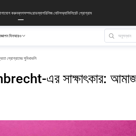
োগাযোগ করুন
ব্লগ
সম্পদ
রোডম্যাপ
রিলিজ নোটস
অ্যাফিলিয়েট প্রোগ্রাম
জ্ঞাপন দিন
আরও
তা প্রোগ্রামের সুবিধাগুলি
brecht-এর সাক্ষাৎকার: আমাজনে