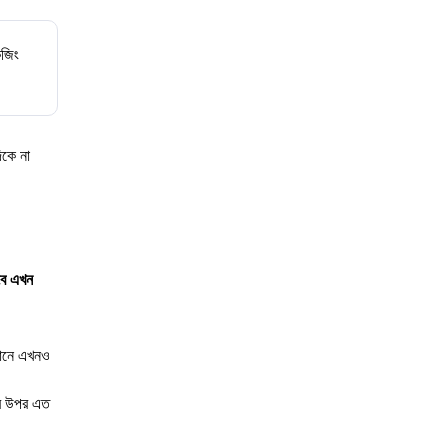
েজিং
িকে না
বে এখন
খানে এখনও
ের উপর এত