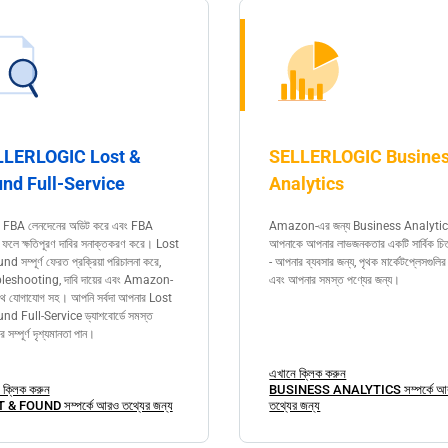
LLERLOGIC Lost &
SELLERLOGIC Busine
nd Full-Service
Analytics
টি FBA লেনদেনের অডিট করে এবং FBA
Amazon-এর জন্য Business Analyti
র ফলে ক্ষতিপূরণ দাবির সনাক্তকরণ করে। Lost
আপনাকে আপনার লাভজনকতার একটি সার্বিক চিত্
d সম্পূর্ণ ফেরত প্রক্রিয়া পরিচালনা করে,
- আপনার ব্যবসার জন্য, পৃথক মার্কেটপ্লেসগুলির
leshooting, দাবি দায়ের এবং Amazon-
এবং আপনার সমস্ত পণ্যের জন্য।
থে যোগাযোগ সহ। আপনি সর্বদা আপনার Lost
nd Full-Service ড্যাশবোর্ডে সমস্ত
 সম্পূর্ণ দৃশ্যমানতা পান।
এখানে ক্লিক করুন
 ক্লিক করুন
BUSINESS ANALYTICS সম্পর্কে আ
& FOUND সম্পর্কে আরও তথ্যের জন্য
তথ্যের জন্য