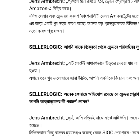
Jens Armbrecht: „প্রথমে মনে রাখতে হবে, ভেন্ডর প্রোগ্রামটি আসলে
Amazon-এ বিক্রি করে।
যদিও সেলার এবং ভেন্ডররা ক্রমশ 'ফাংশনালিটি' যেমন A+ কনটেন্টের মত
এর জন্য একটি খুব সহজ কারণ আছে: অনেক বড় প্রস্তুতকারক বিভিন্ন
মতো কারও প্রয়োজন।
SELLERLOGIC: আপনি কাকে বিক্রেতা থেকে ভেন্ডরে পরিবর্তনের সুপার
Jens Armbrecht: „এটি মোটেই সাধারণভাবে উত্তর দেওয়া যায় না। বে
হওয়া।
এখানে তবে খুব ভালোভাবে জানা উচিত, আপনি একদিকে কি চান এবং অ
SELLERLOGIC: অনেক ফোরামে অভিযোগ রয়েছে যে ভেন্ডর প্রোগ্রামের
আপনি আক্রান্তদের কী পরামর্শ দেবেন?
Jens Armbrecht: „হ্যাঁ, আমি সত্যিই মাঝে মাঝে এটি শুনি। তবে এটি 
হয়েছে।
নিশ্চিতভাবে কিছু বাস্তব চ্যালেঞ্জও রয়েছে যেমন SIOC প্রোগ্রাম - তবে 