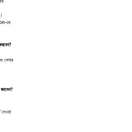
রি
ে।
azon-এর
 করবেন?
বং সেলার
ি জানেন?
 দেওয়া