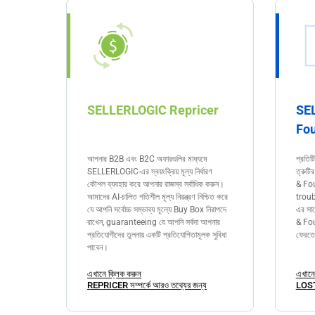
SELLERLOGIC Repricer
SE
Fou
আপনার B2B এবং B2C অফারগুলির মাধ্যমে
প্রতি
SELLERLOGIC-এর স্বয়ংক্রিয় মূল্য নির্ধারণ
ত্রুটি
কৌশল ব্যবহার করে আপনার রাজস্ব সর্বাধিক করুন।
& Foun
আমাদের AI-চালিত গতিশীল মূল্য নিয়ন্ত্রণ নিশ্চিত করে
troub
যে আপনি সর্বোচ্চ সম্ভাব্য মূল্যে Buy Box নিরাপদে
এর সা
রাখেন, guaranteeing যে আপনি সর্বদা আপনার
& Fou
প্রতিযোগীদের তুলনায় একটি প্রতিযোগিতামূলক সুবিধা
ফেরতের
পাবেন।
এখানে ক্লিক করুন
এখানে
REPRICER সম্পর্কে আরও তথ্যের জন্য
LOST 