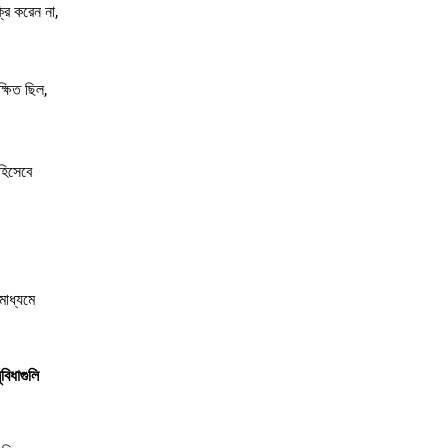
রি করেন না,
্ষিত ছিল,
 হিসেবে
মাধ্যমে
বিধাগুলি