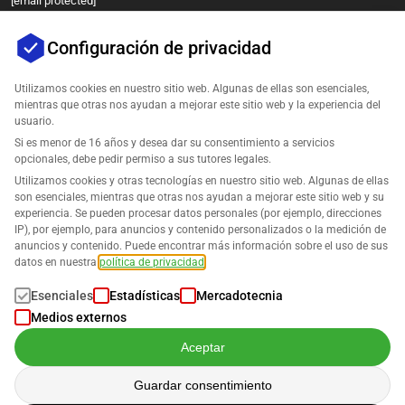
[email protected]
Configuración de privacidad
Utilizamos cookies en nuestro sitio web. Algunas de ellas son esenciales,
mientras que otras nos ayudan a mejorar este sitio web y la experiencia del
usuario.
Si es menor de 16 años y desea dar su consentimiento a servicios
opcionales, debe pedir permiso a sus tutores legales.
Empresa
Utilizamos cookies y otras tecnologías en nuestro sitio web. Algunas de ellas
son esenciales, mientras que otras nos ayudan a mejorar este sitio web y su
experiencia. Se pueden procesar datos personales (por ejemplo, direcciones
Soporte
IP), por ejemplo, para anuncios y contenido personalizados o la medición de
anuncios y contenido. Puede encontrar más información sobre el uso de sus
Soluciones para Amazon
datos en nuestra
política de privacidad
.
Esenciales
Estadísticas
Mercadotecnia
Español
Medios externos
Aceptar
Guardar consentimiento
Los datos se procesan de acuerdo con nuestra
Política de Privacidad