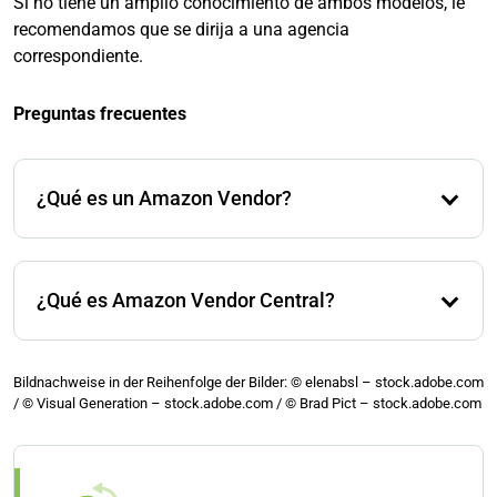
Si no tiene un amplio conocimiento de ambos modelos, le
recomendamos que se dirija a una agencia
correspondiente.
Preguntas frecuentes
¿Qué es un Amazon Vendor?
Los vendedores de Amazon son comerciantes que
entregan sus productos a Amazon. Amazon luego los
¿Qué es Amazon Vendor Central?
vende a los clientes finales a través de su plataforma
en línea.
A través de Vendor Central, los vendedores de
Amazon pueden gestionar su negocio. Allí se pueden,
Bildnachweise in der Reihenfolge der Bilder: © elenabsl – stock.adobe.com
/
© Visual Generation – stock.adobe.com /
por ejemplo, subir tablas de productos.
© Brad Pict – stock.adobe.com