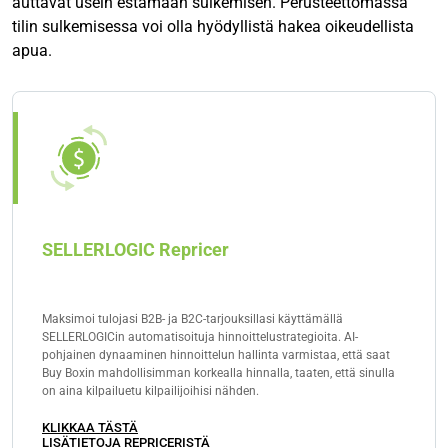
auttavat usein estämään sulkemisen. Perusteettomassa
tilin sulkemisessa voi olla hyödyllistä hakea oikeudellista
apua.
SELLERLOGIC Repricer
Maksimoi tulojasi B2B- ja B2C-tarjouksillasi käyttämällä
SELLERLOGICin automatisoituja hinnoittelustrategioita. AI-
pohjainen dynaaminen hinnoittelun hallinta varmistaa, että saat
Buy Boxin mahdollisimman korkealla hinnalla, taaten, että sinulla
on aina kilpailuetu kilpailijoihisi nähden.
KLIKKAA TÄSTÄ
LISÄTIETOJA REPRICERISTÄ