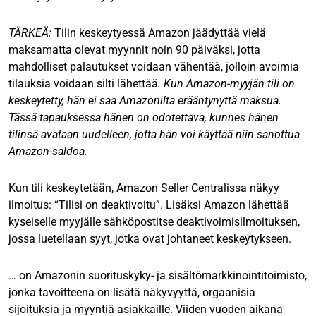
TÄRKEÄ:
Tilin keskeytyessä Amazon jäädyttää vielä
maksamatta olevat myynnit noin 90 päiväksi, jotta
mahdolliset palautukset voidaan vähentää, jolloin avoimia
tilauksia voidaan silti lähettää
. Kun Amazon-myyjän tili on
keskeytetty, hän ei saa Amazonilta erääntynyttä maksua.
Tässä tapauksessa hänen on odotettava, kunnes hänen
tilinsä avataan uudelleen, jotta hän voi käyttää niin sanottua
Amazon-saldoa.
Kun tili keskeytetään, Amazon Seller Centralissa näkyy
ilmoitus: “Tilisi on deaktivoitu”. Lisäksi Amazon lähettää
kyseiselle myyjälle sähköpostitse deaktivoimisilmoituksen,
jossa luetellaan syyt, jotka ovat johtaneet keskeytykseen.
… on Amazonin suorituskyky- ja sisältömarkkinointitoimisto,
jonka tavoitteena on lisätä näkyvyyttä, orgaanisia
sijoituksia ja myyntiä asiakkaille. Viiden vuoden aikana