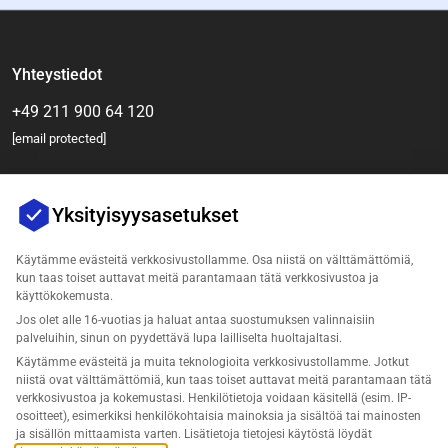
Yhteystiedot
+49 211 900 64 120
[email protected]
Yksityisyysasetukset
Käytämme evästeitä verkkosivustollamme. Osa niistä on välttämättömiä,
kun taas toiset auttavat meitä parantamaan tätä verkkosivustoa ja
käyttökokemusta.
Jos olet alle 16-vuotias ja haluat antaa suostumuksen valinnaisiin
Yritys
palveluihin, sinun on pyydettävä lupa lailliselta huoltajaltasi.
Käytämme evästeitä ja muita teknologioita verkkosivustollamme. Jotkut
Tuki
niistä ovat välttämättömiä, kun taas toiset auttavat meitä parantamaan tätä
verkkosivustoa ja kokemustasi. Henkilötietoja voidaan käsitellä (esim. IP-
osoitteet), esimerkiksi henkilökohtaisia mainoksia ja sisältöä tai mainosten
Ratkaisut Lost & Found varten
ja sisällön mittaamista varten. Lisätietoja tietojesi käytöstä löydät