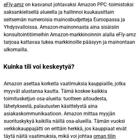
eFly-amz
on kasvanut johtavaksi Amazon PPC -toimistoksi
saksankielisellä alueella ja hallinnoi kuukausittain
seitsemän numeroisia mainosbudjetteja Euroopassa ja
Yhdysvalloissa. Amazon-mainonnasta aina sisäisiin
konsultointitiimeihin Amazon-markkinoinnin alalla eFly-amz
tarjoaa kattavaa tukea markkinoille pääsyyn ja mainontaan
ulkomailla.
Kuinka tili voi keskeytyä?
Amazon asettaa korkeita vaatimuksia kauppiaille, jotka
myyvät alustansa kautta. Tämä koskee kaikkia
toimitusketjun osa-alueita: tuotteen aitoudesta,
lähetyksestä, palautusten käsittelystä aina
asiakaskommunikaatioon. Amazon mittaa myyjän
suorituskykyä kaikilla näillä osa-alueilla. Tämän vuoksi
verkkokauppajätti on erittäin herkkä, jos kauppiaat eivät
täytä näitä vaatimuksia, mikä voi johtaa
oman tilin