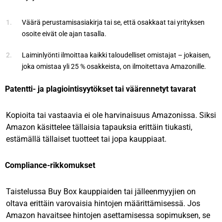
Väärä perustamisasiakirja tai se, että osakkaat tai yrityksen
osoite eivät ole ajan tasalla.
Laiminlyönti ilmoittaa kaikki taloudelliset omistajat – jokaisen,
joka omistaa yli 25 % osakkeista, on ilmoitettava Amazonille.
Patentti- ja plagiointisyytökset tai väärennetyt tavarat
Kopioita
tai vastaavia ei ole harvinaisuus Amazonissa. Siksi
Amazon käsittelee tällaisia tapauksia erittäin tiukasti,
estämällä tällaiset tuotteet tai jopa kauppiaat.
Compliance-rikkomukset
Taistelussa Buy Box kauppiaiden tai jälleenmyyjien on
oltava erittäin varovaisia hintojen määrittämisessä. Jos
Amazon havaitsee hintojen asettamisessa sopimuksen, se