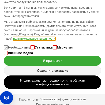
качество обслуживания пользователей.
Если вам нет 16 лет и вы хотите дать согласие на использование
дополнительных сервисов, вы должны попросить разрешения у своих
законных представителей.
Компания
Мы используем файлы cookie и другие технологии на нашем сайте.
Некоторые из них необходимы, другие помогают нам улучшить этот
сайт и ваш опыт. Персональные данные могут обрабатываться
Поддержка
(например, IP-адреса). Подробнее об использовании ваших данных в
нашей
политике конфиденциальности
.
Решения для Amazon
Необходимые
Статистика
Маркетинг
Внешние медиа
Русский
Я принимаю
Сохранить согласие
Данные обрабатываются в соответствии с нашей
Политикой
Индивидуальные предпочтения в области
конфиденциальности
.
конфиденциальности
Авторское право © 2026 SELLERLOGIC. Все права защищены
Политика конфиденциальности
Предпочтения
Правовая информация