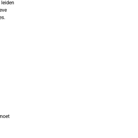
 leiden
ieve
es.
 moet