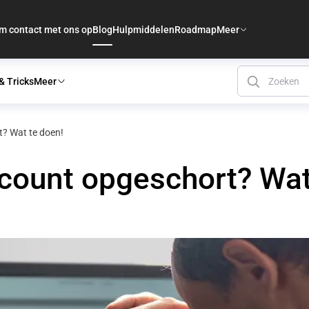
m contact met ons op
Blog
Hulpmiddelen
Roadmap
Meer
& Tricks
Meer
? Wat te doen!
ount opgeschort? Wat