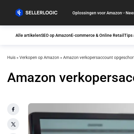
Oplossingen voor Amazon
Nee
Alle artikelen
SEO op Amazon
E-commerce & Online Retail
Tips 
Huis
»
Verkopen op Amazon
»
Amazon verkopersaccount opgeschort
Amazon verkopersacc