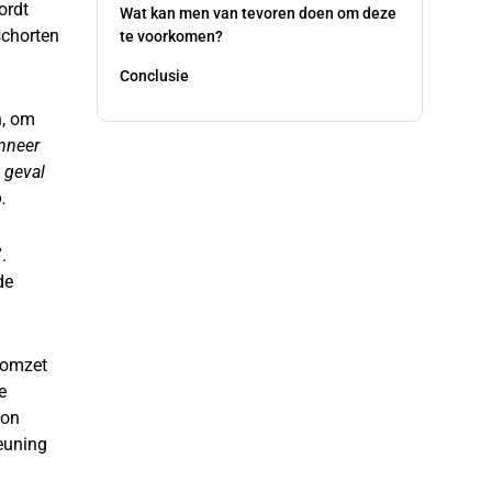
ordt
Wat kan men van tevoren doen om deze
schorten
te voorkomen?
Conclusie
n, om
nneer
 geval
.
.
de
 omzet
e
zon
euning