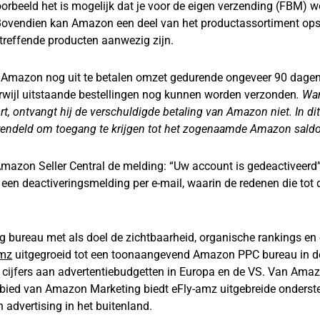
orbeeld het is mogelijk dat je voor de eigen verzending (FBM) w
 Bovendien kan Amazon een deel van het productassortiment op
treffende producten aanwezig zijn.
t Amazon nog uit te betalen omzet gedurende ongeveer 90 dage
terwijl uitstaande bestellingen nog kunnen worden verzonden
. Wa
, ontvangt hij de verschuldigde betaling van Amazon niet. In dit
grendeld om toegang te krijgen tot het zogenaamde Amazon saldo
 Amazon Seller Central de melding: “Uw account is gedeactiveerd”
en deactiveringsmelding per e-mail, waarin de redenen die tot 
 bureau met als doel de zichtbaarheid, organische rankings en
amz
uitgegroeid tot een toonaangevend Amazon PPC bureau in d
n cijfers aan advertentiebudgetten in Europa en de VS. Van Ama
ebied van Amazon Marketing biedt eFly-amz uitgebreide onderst
 advertising in het buitenland.