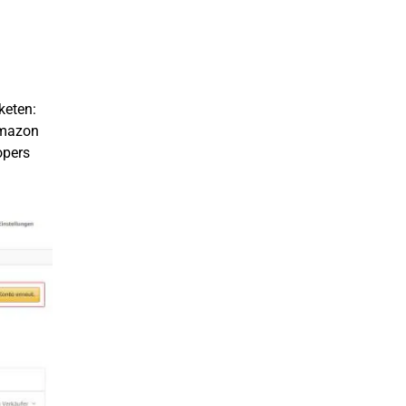
keten:
Amazon
opers