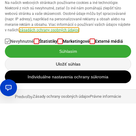
Na našich webových stránkach používame cookies a iné technológie.
Niektoré z nich sú nevyhnutné, zatiaľ čo iné nám pomáhajú zlepšiť túto
webovú stránku a vaše skúsenosti. Osobné údaje môžu byť spracovávané
(napr. IP adresy), napríklad na personalizované reklamy a obsah alebo na
meranie reklám a obsahu. Viac informácií o používaní vašich údajov nájdete
v našich
zásadách ochrany osobných údajov
.
Nevyhnutné
Štatistiky
Marketingové
Externé médiá
Súhlasím
Uložiť súhlas
Individuálne nastavenia ochrany súkromia
Zásady ochrany osobných údajov
Právne informácie
Predvoľby