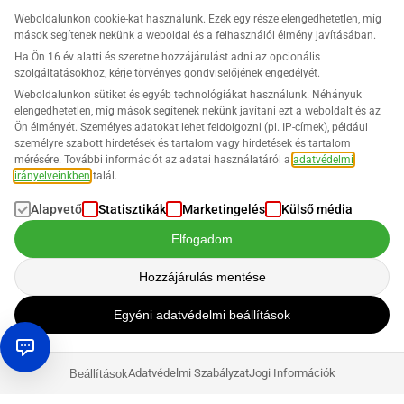
Weboldalunkon cookie-kat használunk. Ezek egy része elengedhetetlen, míg
mások segítenek nekünk a weboldal és a felhasználói élmény javításában.
Ha Ön 16 év alatti és szeretne hozzájárulást adni az opcionális
szolgáltatásokhoz, kérje törvényes gondviselőjének engedélyét.
Weboldalunkon sütiket és egyéb technológiákat használunk. Néhányuk
elengedhetetlen, míg mások segítenek nekünk javítani ezt a weboldalt és az
Ön élményét. Személyes adatokat lehet feldolgozni (pl. IP-címek), például
személyre szabott hirdetések és tartalom vagy hirdetések és tartalom
mérésére. További információt az adatai használatáról a
adatvédelmi
irányelveinkben
talál.
Alapvető
Statisztikák
Marketingelés
Külső média
Elfogadom
Hozzájárulás mentése
Egyéni adatvédelmi beállítások
Adatvédelmi Szabályzat
Jogi Információk
Beállítások