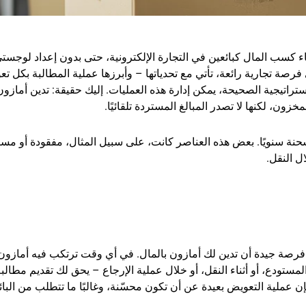
(FBA) لرواد الأعمال الأذكياء كسب المال كبائعين في التجارة الإلكترونية، حتى بدون إعداد ل
رصة تجارية رائعة، تأتي مع تحدياتها – وأبرزها عملية المطالبة بكل ت
تراتيجية الصحيحة، يمكن إدارة هذه العمليات. إليك حقيقة: تدين أمازون
نة سنويًا. بعض هذه العناصر كانت، على سبيل المثال، مفقودة أو مسر
ال النقل.
دم خدمة الوفاء من أمازون (FBA)، فهناك فرصة جيدة أن تدين لك أمازون بالمال. في أي وقت ترتكب فيه أما
لف في المستودع، أو أثناء النقل، أو خلال عملية الإرجاع – يحق لك تقديم مطالب
إن عملية التعويض بعيدة عن أن تكون محسّنة، وغالبًا ما تتطلب من البائ