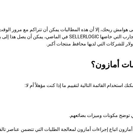
على هوامش ربحك، إلا أن هذه المطالبات يمكن أن تتراكم مع مرور الوقت
يصل إلى حوالي 3% من إيراداتك السنوية. استنادًا إلى التجارب التي خاضها SELLERLOGIC في الماضي، يمكن أن يص
ات أمازون؟
تي توضح مكونات وميزات بضائعهم.
 البائعين الذين يستخدمون برنامج FBA من أمازون اتباع إجراءات أمازون لمعالجة الطلبات التي تتضمن عناصر تا