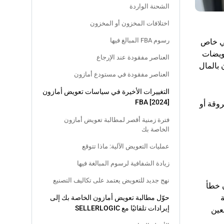
الشحنة الواردة
اختلافات المخزون أو المخزون
رسوم FBA المبالغ فيها
وجستي خاص
عويضات
العناصر مفقودة عند الإرجاع
 بالمال
العناصر مفقودة في مستودع أمازون
التغييرات الأخيرة في سياسات تعويض أمازون
FBA [2024]
وقة أو
فترة زمنية أقصر لمطالبة تعويض أمازون
الخاصة بك
عمليات التعويض الآلية: ماذا تتوقع
زيادة الشفافية لرسوم المبالغة فيها
نهج جديد للتعويض يعتمد على تكاليف التصنيع
زون خطأ
ة
حوّل مطالبة تعويض أمازون الخاصة بك إلى
إيرادات تلقائيًا مع SELLERLOGIC
عين