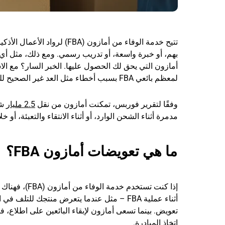
تتيح خدمة الوفاء من أمازون 
بهم، أو خبرة واسعة، أو تدريب رسمي. ومع ذلك، مثل أي ف
أمازون التي يحق لك الحصول عليها. الخبر السار؟ مع الاس
لمعظم بائعي FBA بسبب أخطاء مثل العد غير الصحيح للمخزون، لكنها لا تصدر المبالغ المستردة تلقائيًا.
وفقًا لتقرير فوربس، تمكنت أمازون من نقل
2.5 مليار
شح
مدمرة أثناء الشحن الوارد، أو أثناء الانتقاء والتعبئة، أو خل
ما هي تعويضات أمازون FBA؟
إذا كنت تستخ
أثناء عملية FBA – مثل عندما يتعرض منتجك للت
تعويض. بينما تسعى أمازون لإبقاء البائعين على اطلاع، ف
اتخاذ المبادرة.