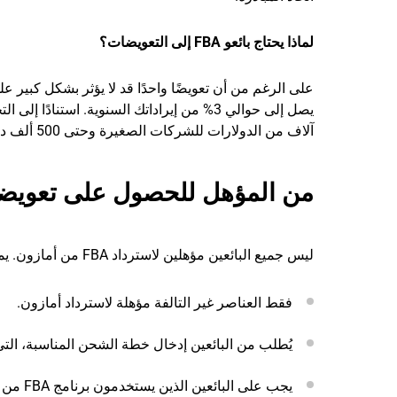
لماذا يحتاج بائعو FBA إلى التعويضات؟
على الرغم من أن تعويضًا واحدًا قد لا يؤثر بشكل كبير 
آلاف من الدولارات للشركات الصغيرة وحتى 500 ألف دولار للشركات التي لديها محافظ منتجات أكبر.
من المؤهل للحصول على تعويض
ليس جميع البائعين مؤهلين لاسترداد FBA من أمازون. يمكنك استخدام القائمة التالية لتقييم ما إذا كنت مؤهلاً أم لا:
فقط العناصر غير التالفة مؤهلة لاسترداد أمازون.
يُطلب من البائعين إدخال خطة الشحن المناسبة، ال
يجب على