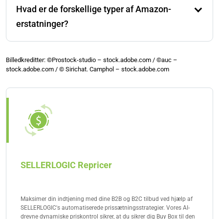
Hvad er de forskellige typer af Amazon-
krav. Det indeholder værktøjer til at finde problemer,
indgive krav og generere rapporter for at holde styr på
erstatninger?
din refusionsstatus.
Der er forskellige typer af Amazon-refusioner, såsom
penge tilbage for mistede eller beskadigede varer,
Billedkreditter: ©Prostock-studio – stock.adobe.com / ©auc –
stock.adobe.com / © Sirichat. Camphol – stock.adobe.com
forkerte gebyrer fra FBA, forsendelsesfejl og
returproblemer. Hver type løser et specifikt problem,
der påvirker dit lager og medfører et økonomisk tab.
SELLERLOGIC Repricer
Maksimer din indtjening med dine B2B og B2C tilbud ved hjælp af
SELLERLOGIC's automatiserede prissætningsstrategier. Vores AI-
drevne dynamiske priskontrol sikrer, at du sikrer dig Buy Box til den