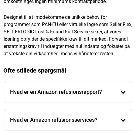
omkostninger, ingen minimums kontraktperiode.
Designet til at imødekomme de unikke behov for
programmer som PAN-EU eller virtuelle lagre som Seller Flex,
SELLERLOGIC Lost & Found Full-Service
sikrer, at vores
løsning opfylder de specifikke krav til dit marked. Forvandl
erstatningskrav til indtægter med nul indsats og fokuser på
at vækste din virksomhed, mens vi håndterer resten.
Ofte stillede spørgsmål
Hvad er en Amazon refusionsrapport?
En Amazon refusionsrapport er en detaljeret liste, der
viser alle de refusioner, du har modtaget fra Amazon
Hvad er Amazon refusionsservices?
for ting som tabte eller beskadigede varer. Dette
hjælper dig med at holde styr på de penge, Amazon
Amazon refusionstjenester er særlige tjenester, der
har betalt tilbage til dig.