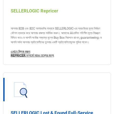
SELLERLOGIC Repricer
আপনার B2B এবং B2C অফারগুলির মাধ্যমে SELLERLOGIC-এর স্বয়ংক্রিয় মূল্য নির্ধারণ
কৌশল ব্যবহার করে আপনার রাজস্ব সর্বাধিক করুন। আমাদের AI-চালিত গতিশীল মূল্য নিয়ন্ত্রণ
নিশ্চিত করে যে আপনি সর্বোচ্চ সম্ভাব্য মূল্যে Buy Box নিরাপদে রাখেন, guaranteeing যে
আপনি সর্বদা আপনার প্রতিযোগীদের তুলনায় একটি প্রতিযোগিতামূলক সুবিধা পাবেন।
এখানে ক্লিক করুন
REPRICER সম্পর্কে আরও তথ্যের জন্য
SELLERLOGIC Lost & Found Full-Service