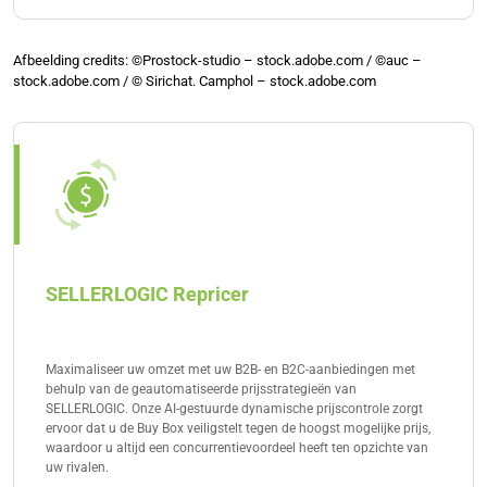
genereren van rapporten om je vergoedingsstatus bij
te houden.
Er zijn verschillende soorten Amazon-vergoedingen,
zoals geld terug voor verloren of beschadigde
Afbeelding credits: ©Prostock-studio – stock.adobe.com / ©auc –
stock.adobe.com / © Sirichat. Camphol – stock.adobe.com
artikelen, verkeerde kosten door FBA, verzendfouten
en retourproblemen. Elk type lost een specifiek
probleem op dat uw voorraad beïnvloedt en leidt tot
een verlies van geld.
SELLERLOGIC Repricer
Maximaliseer uw omzet met uw B2B- en B2C-aanbiedingen met
behulp van de geautomatiseerde prijsstrategieën van
SELLERLOGIC. Onze AI-gestuurde dynamische prijscontrole zorgt
ervoor dat u de Buy Box veiligstelt tegen de hoogst mogelijke prijs,
waardoor u altijd een concurrentievoordeel heeft ten opzichte van
uw rivalen.