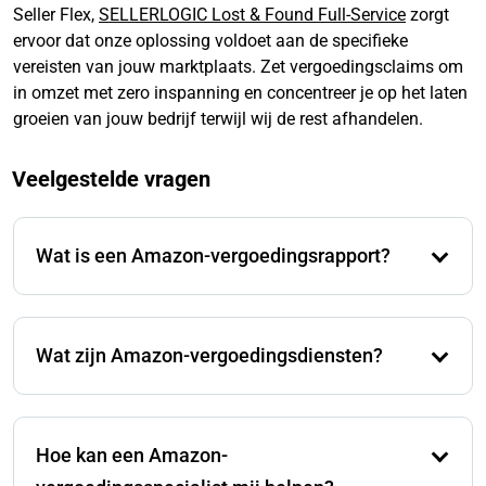
Seller Flex,
SELLERLOGIC Lost & Found Full-Service
zorgt
ervoor dat onze oplossing voldoet aan de specifieke
vereisten van jouw marktplaats. Zet vergoedingsclaims om
in omzet met zero inspanning en concentreer je op het laten
groeien van jouw bedrijf terwijl wij de rest afhandelen.
Veelgestelde vragen
Wat is een Amazon-vergoedingsrapport?
Een Amazon-vergoedingsrapport is een gedetailleerde
lijst die alle vergoedingen toont die je van Amazon
Wat zijn Amazon-vergoedingsdiensten?
hebt ontvangen voor zaken zoals verloren of
beschadigde artikelen. Dit helpt je om bij te houden
Amazon-vergoedingsdiensten zijn speciale diensten
hoeveel geld Amazon je heeft terugbetaald.
die worden aangeboden door bedrijven of tools die je
Hoe kan een Amazon-
helpen bij het vinden, indienen en beheren van
vergoedingsclaims. Deze diensten helpen je om geld