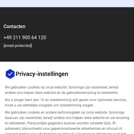
Contacten
+49 211 900 64 120
[email protected]
Privacy-instellingen
We gebruiken cookies op onze website. Sommige zijn essentieel, terwijl
andere ons helpen deze website en de gebruikerservaring te verbeteren.
Als u jonger bent dan 16 en toestemming wilt geven voor optionele services,
Bedrijf
moet u uw wettelijke voogden om toestemming vragen.
We gebruiken cookies en andere technologieën op onze website. Sommige
Ondersteuning
daarvan zijn essentieel, terwijl andere ons helpen deze website en uw ervaring
te verbeteren. Persoonlijke gegevens kunnen worden verwerkt (bijv. IP-
adressen), bijvoorbeeld voor gepersonaliseerde advertenties en inhoud of
Oplossingen voor Amazon